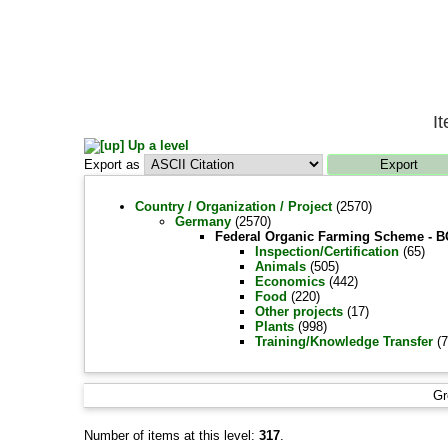
I
Up a level
Export as
Country / Organization / Project
(2570)
Germany
(2570)
Federal Organic Farming Scheme - 
Inspection/Certification
(65)
Animals
(505)
Economics
(442)
Food
(220)
Other projects
(17)
Plants
(998)
Training/Knowledge Transfer
(7
Gr
Number of items at this level:
317
.