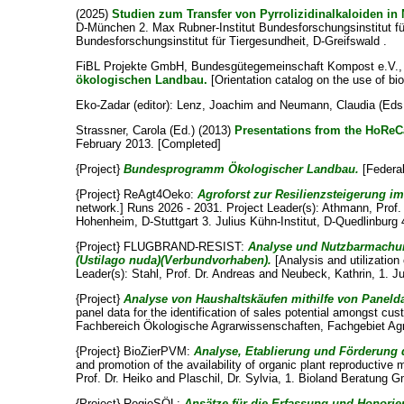
(2025)
Studien zum Transfer von Pyrrolizidinalkaloiden in
D-München 2. Max Rubner-Institut Bundesforschungsinstitut für 
Bundesforschungsinstitut für Tiergesundheit, D-Greifswald .
FiBL Projekte GmbH, Bundesgütegemeinschaft Kompost e.V., B
ökologischen Landbau.
[Orientation catalog on the use of bio
Eko-Zadar (editor):
Lenz, Joachim
and
Neumann, Claudia
(Eds.
Strassner, Carola
(Ed.) (2013)
Presentations from the HoReC
February 2013. [Completed]
{Project}
Bundesprogramm Ökologischer Landbau.
[Federal
{Project} ReAgt4Oeko:
Agroforst zur Resilienzsteigerung 
network.] Runs 2026 - 2031. Project Leader(s):
Athmann, Prof. 
Hohenheim, D-Stuttgart 3. Julius Kühn-Institut, D-Quedlinburg 
{Project} FLUGBRAND-RESIST:
Analyse und Nutzbarmachun
(Ustilago nuda)(Verbundvorhaben).
[Analysis and utilization
Leader(s):
Stahl, Prof. Dr. Andreas
and
Neubeck, Kathrin
, 1. J
{Project}
Analyse von Haushaltskäufen mithilfe von Paneld
panel data for the identification of sales potential amongst c
Fachbereich Ökologische Agrarwissenschaften, Fachgebiet Agr
{Project} BioZierPVM:
Analyse, Etablierung und Förderung 
and promotion of the availability of organic plant reproductive
Prof. Dr. Heiko
and
Plaschil, Dr. Sylvia
, 1. Bioland Beratung G
{Project} RegioSÖL:
Ansätze für die Erfassung und Honorie