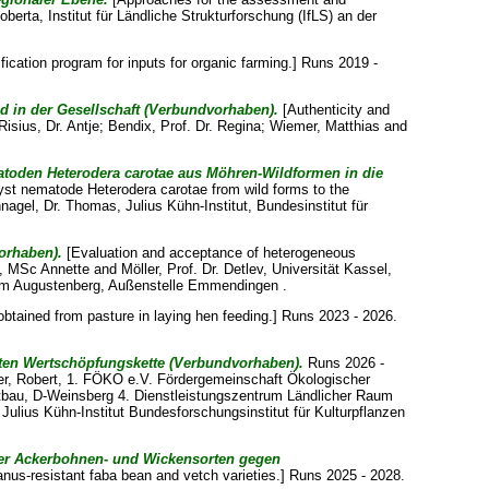
oberta
, Institut für Ländliche Strukturforschung (IfLS) an der
ication program for inputs for organic farming.] Runs 2019 -
d in der Gesellschaft (Verbundvorhaben).
[Authenticity and
Risius, Dr. Antje
;
Bendix, Prof. Dr. Regina
;
Wiemer, Matthias
and
oden Heterodera carotae aus Möhren-Wildformen in die
yst nematode Heterodera carotae from wild forms to the
nagel, Dr. Thomas
, Julius Kühn-Institut, Bundesinstitut für
orhaben).
[Evaluation and acceptance of heterogeneous
, MSc Annette
and
Möller, Prof. Dr. Detlev
, Universität Kassel,
rum Augustenberg, Außenstelle Emmendingen .
obtained from pasture in laying hen feeding.] Runs 2023 - 2026.
ten Wertschöpfungskette (Verbundvorhaben).
Runs 2026 -
er, Robert
, 1. FÖKO e.V. Fördergemeinschaft Ökologischer
bau, D-Weinsberg 4. Dienstleistungszentrum Ländlicher Raum
ius Kühn-Institut Bundesforschungsinstitut für Kulturpflanzen
nter Ackerbohnen- und Wickensorten gegen
us-resistant faba bean and vetch varieties.] Runs 2025 - 2028.