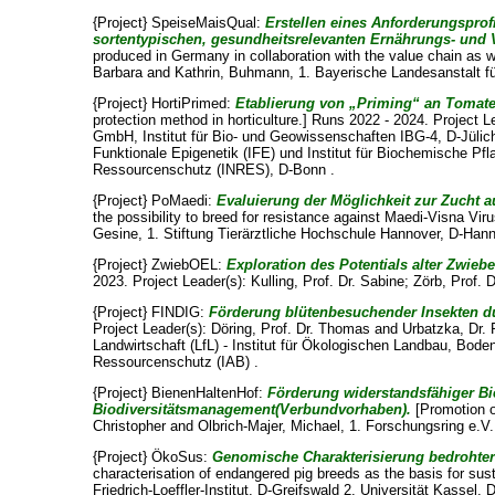
{Project} SpeiseMaisQual:
Erstellen eines Anforderungsprof
sortentypischen, gesundheitsrelevanten Ernährungs- und 
produced in Germany in collaboration with the value chain as wel
Barbara
and
Kathrin, Buhmann
, 1. Bayerische Landesanstalt fü
{Project} HortiPrimed:
Etablierung von „Priming“ an Tomate
protection method in horticulture.] Runs 2022 - 2024. Project L
GmbH, Institut für Bio- und Geowissenschaften IBG-4, D-Jüli
Funktionale Epigenetik (IFE) und Institut für Biochemische Pf
Ressourcenschutz (INRES), D-Bonn .
{Project} PoMaedi:
Evaluierung der Möglichkeit zur Zucht
the possibility to breed for resistance against Maedi-Visna V
Gesine
, 1. Stiftung Tierärztliche Hochschule Hannover, D-Hann
{Project} ZwiebOEL:
Exploration des Potentials alter Zwie
2023. Project Leader(s):
Kulling, Prof. Dr. Sabine
;
Zörb, Prof. D
{Project} FINDIG:
Förderung blütenbesuchender Insekten d
Project Leader(s):
Döring, Prof. Dr. Thomas
and
Urbatzka, Dr. 
Landwirtschaft (LfL) - Institut für Ökologischen Landbau, Bode
Ressourcenschutz (IAB) .
{Project} BienenHaltenHof:
Förderung widerstandsfähiger Bie
Biodiversitätsmanagement(Verbundvorhaben).
[Promotion o
Christopher
and
Olbrich-Majer, Michael
, 1. Forschungsring e.V
{Project} ÖkoSus:
Genomische Charakterisierung bedrohter
characterisation of endangered pig breeds as the basis for su
Friedrich-Loeffler-Institut, D-Greifswald 2. Universität Kassel, 