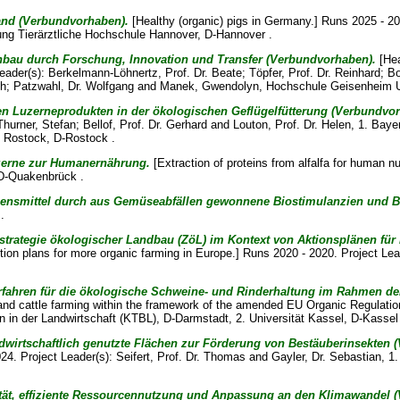
and (Verbundvorhaben).
[Healthy (organic) pigs in Germany.] Runs 2025 - 20
ung Tierärztliche Hochschule Hannover, D-Hannover .
nbau durch Forschung, Innovation und Transfer (Verbundvorhaben).
[Hea
Leader(s):
Berkelmann-Löhnertz, Prof. Dr. Beate
;
Töpfer, Prof. Dr. Reinhard
;
Bo
ph
;
Patzwahl, Dr. Wolfgang
and
Manek, Gwendolyn
, Hochschule Geisenheim Un
n Luzerneprodukten in der ökologischen Geflügelfütterung (Verbundvor
Thurner, Stefan
;
Bellof, Prof. Dr. Gerhard
and
Louton, Prof. Dr. Helen
, 1. Baye
t Rostock, D-Rostock .
zerne zur Humanernährung.
[Extraction of proteins from alfalfa for human nu
, D-Quakenbrück .
ebensmittel durch aus Gemüseabfällen gewonnene Biostimulanzien und B
.
strategie ökologischer Landbau (ZöL) im Kontext von Aktionsplänen für
action plans for more organic farming in Europe.] Runs 2020 - 2020. Project Le
verfahren für die ökologische Schweine- und Rinderhaltung im Rahmen 
 and cattle farming within the framework of the amended EU Organic Regulatio
 in der Landwirtschaft (KTBL), D-Darmstadt, 2. Universität Kassel, D-Kassel 
andwirtschaftlich genutzte Flächen zur Förderung von Bestäuberinsekten
024. Project Leader(s):
Seifert, Prof. Dr. Thomas
and
Gayler, Dr. Sebastian
, 1
abilität, effiziente Ressourcennutzung und Anpassung an den Klimawandel