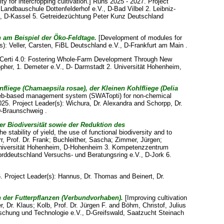
ity for intercropping cultivation.] Runs 2025 - 2027. Project
Landbauschule Dottenfelderhof e.V., D-Bad Vilbel 2. Leibniz-
el, D-Kassel 5. Getreidezüchtung Peter Kunz Deutschland
 am Beispiel der Öko-Feldtage.
[Development of modules for
(s):
Veller, Carsten
, FiBL Deutschland e.V., D-Frankfurt am Main .
Certi 4.0: Fostering Whole-Farm Development Through New
opher
, 1. Demeter e.V., D- Darmstadt 2. Universität Hohenheim,
iege (Chamaepsila rosae), der Kleinen Kohlfliege (Delia
eb-based management system (SWATopti) for non-chemical
025. Project Leader(s):
Wichura, Dr. Alexandra
and
Schorpp, Dr.
D-Braunschweig .
er Biodiversität sowie der Reduktion des
stability of yield, the use of functional biodiversity and to
r, Prof. Dr. Frank
;
Buchleither, Sascha
;
Zimmer, Jürgen
;
Universität Hohenheim, D-Hohenheim 3. Kompetenzzentrum
ddeutschland Versuchs- und Beratungsring e.V., D-Jork 6.
 Project Leader(s):
Hannus, Dr. Thomas
and
Beinert, Dr.
n der Futterpflanzen (Verbundvorhaben).
[Improving cultivation
, Dr. Klaus
;
Kolb, Prof. Dr. Jürgen F.
and
Böhm, Christof
, Julius
forschung und Technologie e.V., D-Greifswald, Saatzucht Steinach