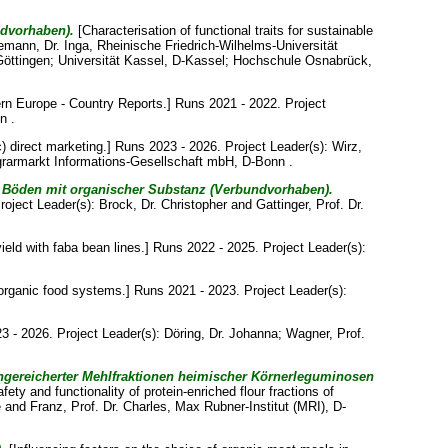
ndvorhaben).
[Characterisation of functional traits for sustainable
emann, Dr. Inga
, Rheinische Friedrich-Wilhelms-Universität
D-Göttingen; Universität Kassel, D-Kassel; Hochschule Osnabrück,
ern Europe - Country Reports.] Runs 2021 - 2022. Project
n .
 direct marketing.] Runs 2023 - 2026. Project Leader(s):
Wirz,
grarmarkt Informations-Gesellschaft mbH, D-Bonn .
r Böden mit organischer Substanz (Verbundvorhaben).
Project Leader(s):
Brock, Dr. Christopher
and
Gattinger, Prof. Dr.
yield with faba bean lines.] Runs 2022 - 2025. Project Leader(s):
organic food systems.] Runs 2021 - 2023. Project Leader(s):
 - 2026. Project Leader(s):
Döring, Dr. Johanna
;
Wagner, Prof.
angereicherter Mehlfraktionen heimischer Körnerleguminosen
fety and functionality of protein-enriched flour fractions of
e
and
Franz, Prof. Dr. Charles
, Max Rubner-Institut (MRI), D-