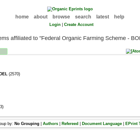
home
about
browse
search
latest
help
Login
|
Create Account
tems affiliated to "Federal Organic Farming Scheme - B
BOEL
(2570)
3)
oup by:
No Grouping
|
Authors
|
Refereed
|
Document Language
|
EPrint 