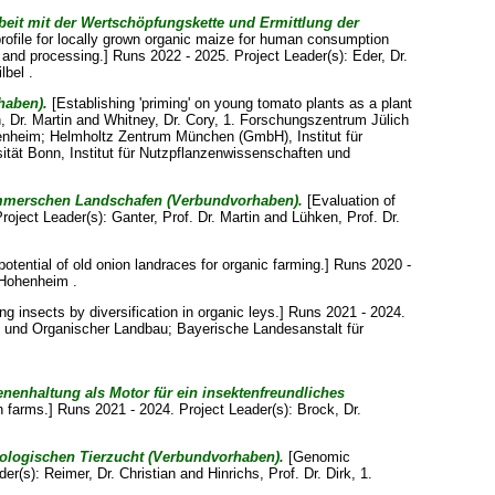
eit mit der Wertschöpfungskette und Ermittlung der
ofile for locally grown organic maize for human consumption
ion and processing.] Runs 2022 - 2025. Project Leader(s):
Eder, Dr.
lbel .
haben).
[Establishing 'priming' on young tomato plants as a plant
, Dr. Martin
and
Whitney, Dr. Cory
, 1. Forschungszentrum Jülich
enheim; Helmholtz Zentrum München (GmbH), Institut für
ität Bonn, Institut für Nutzpflanzenwissenschaften und
Pommerschen Landschafen (Verbundvorhaben).
[Evaluation of
Project Leader(s):
Ganter, Prof. Dr. Martin
and
Lühken, Prof. Dr.
potential of old onion landraces for organic farming.] Runs 2020 -
t Hohenheim .
ing insects by diversification in organic leys.] Runs 2021 - 2024.
ie und Organischer Landbau; Bayerische Landesanstalt für
nenhaltung als Motor für ein insektenfreundliches
 farms.] Runs 2021 - 2024. Project Leader(s):
Brock, Dr.
ologischen Tierzucht (Verbundvorhaben).
[Genomic
der(s):
Reimer, Dr. Christian
and
Hinrichs, Prof. Dr. Dirk
, 1.