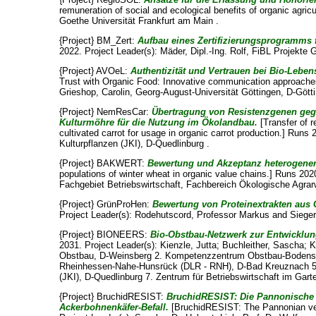
remuneration of social and ecological benefits of organic agricu
Goethe Universität Frankfurt am Main .
{Project} BM_Zert:
Aufbau eines Zertifizierungsprogramms f
2022. Project Leader(s):
Mäder, Dipl.-Ing. Rolf
, FiBL Projekte 
{Project} AVOeL:
Authentizität und Vertrauen bei Bio-Lebe
Trust with Organic Food: Innovative communication approaches 
Grieshop, Carolin
, Georg-August-Universität Göttingen, D-Gö
{Project} NemResCar:
Übertragung von Resistenzgenen geg
Kulturmöhre für die Nutzung im Ökolandbau.
[Transfer of 
cultivated carrot for usage in organic carrot production.] Runs
Kulturpflanzen (JKI), D-Quedlinburg .
{Project} BAKWERT:
Bewertung und Akzeptanz heterogener
populations of winter wheat in organic value chains.] Runs 202
Fachgebiet Betriebswirtschaft, Fachbereich Ökologische Agr
{Project} GrünProHen:
Bewertung von Proteinextrakten aus
Project Leader(s):
Rodehutscord, Professor Markus
and
Sieger
{Project} BIONEERS:
Bio-Obstbau-Netzwerk zur Entwicklun
2031. Project Leader(s):
Kienzle, Jutta
;
Buchleither, Sascha
;
K
Obstbau, D-Weinsberg 2. Kompetenzzentrum Obstbau-Bodensee,
Rheinhessen-Nahe-Hunsrück (DLR - RNH), D-Bad Kreuznach 5. Ö
(JKI), D-Quedlinburg 7. Zentrum für Betriebswirtschaft im Garte
{Project} BruchidRESIST:
BruchidRESIST: Die Pannonische W
Ackerbohnenkäfer-Befall.
[BruchidRESIST: The Pannonian vetc