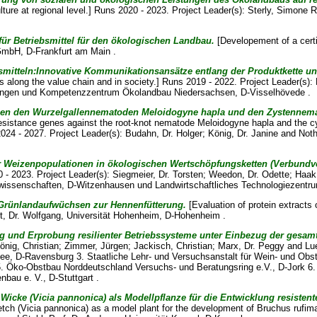
lture at regional level.] Runs 2020 - 2023. Project Leader(s):
Sterly, Simone R
ür Betriebsmittel für den ökologischen Landbau.
[Developement of a certif
GmbH, D-Frankfurt am Main .
nsmitteln:Innovative Kommunikationsansätze entlang der Produktkette un
along the value chain and in society.] Runs 2019 - 2022. Project Leader(s):
ttingen und Kompetenzzentrum Ökolandbau Niedersachsen, D-Visselhövede .
en den Wurzelgallennematoden Meloidogyne hapla und den Zystennemat
resistance genes against the root-knot nematode Meloidogyne hapla and the c
 2024 - 2027. Project Leader(s):
Budahn, Dr. Holger
;
König, Dr. Janine
and
Noth
 Weizenpopulationen in ökologischen Wertschöpfungsketten (Verbundv
0 - 2023. Project Leader(s):
Siegmeier, Dr. Torsten
;
Weedon, Dr. Odette
;
Haak
arwissenschaften, D-Witzenhausen und Landwirtschaftliches Technologiezent
 Grünlandaufwüchsen zur Hennenfütterung.
[Evaluation of protein extracts 
t, Dr. Wolfgang
, Universität Hohenheim, D-Hohenheim .
g und Erprobung resilienter Betriebssysteme unter Einbezug der gesam
önig, Christian
;
Zimmer, Jürgen
;
Jackisch, Christian
;
Marx, Dr. Peggy
and
Lu
 D-Ravensburg 3. Staatliche Lehr- und Versuchsanstalt für Wein- und Obst
ko-Obstbau Norddeutschland Versuchs- und Beratungsring e.V., D-Jork 6. Jul
nbau e. V., D-Stuttgart .
icke (Vicia pannonica) als Modellpflanze für die Entwicklung resiste
h (Vicia pannonica) as a model plant for the development of Bruchus rufiman