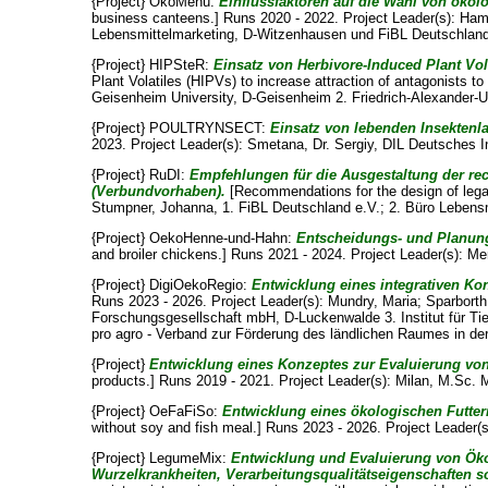
{Project} ÖkoMenü:
Einflussfaktoren auf die Wahl von ökol
business canteens.] Runs 2020 - 2022. Project Leader(s):
Hamm
Lebensmittelmarketing, D-Witzenhausen und FiBL Deutschland 
{Project} HIPSteR:
Einsatz von Herbivore-Induced Plant Vola
Plant Volatiles (HIPVs) to increase attraction of antagonists to
Geisenheim University, D-Geisenheim 2. Friedrich-Alexander-Un
{Project} POULTRYNSECT:
Einsatz von lebenden Insekten
2023. Project Leader(s):
Smetana, Dr. Sergiy
, DIL Deutsches In
{Project} RuDI:
Empfehlungen für die Ausgestaltung der rec
(Verbundvorhaben).
[Recommendations for the design of legal
Stumpner, Johanna
, 1. FiBL Deutschland e.V.; 2. Büro Leben
{Project} OekoHenne-und-Hahn:
Entscheidungs- und Planung
and broiler chickens.] Runs 2021 - 2024. Project Leader(s):
Mer
{Project} DigiOekoRegio:
Entwicklung eines integrativen Kon
Runs 2023 - 2026. Project Leader(s):
Mundry, Maria
;
Sparborth
Forschungsgesellschaft mbH, D-Luckenwalde 3. Institut für Tie
pro agro - Verband zur Förderung des ländlichen Raumes in de
{Project}
Entwicklung eines Konzeptes zur Evaluierung von
products.] Runs 2019 - 2021. Project Leader(s):
Milan, M.Sc. M
{Project} OeFaFiSo:
Entwicklung eines ökologischen Futter
without soy and fish meal.] Runs 2023 - 2026. Project Leader(
{Project} LegumeMix:
Entwicklung und Evaluierung von Ök
Wurzelkrankheiten, Verarbeitungsqualitätseigenschaften