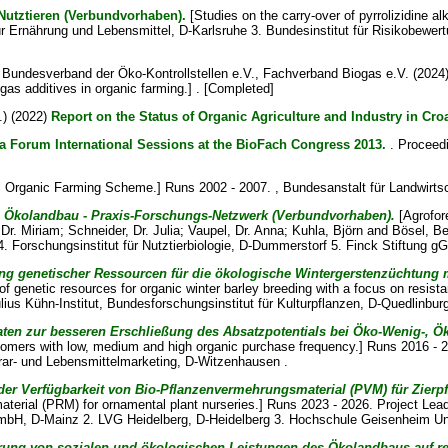
 Nutztieren (Verbundvorhaben).
[Studies on the carry-over of pyrrolizidine a
Ernährung und Lebensmittel, D-Karlsruhe 3. Bundesinstitut für Risikobewertung
undesverband der Öko-Kontrollstellen e.V., Fachverband Biogas e.V. (2024
gas additives in organic farming.] . [Completed]
) (2022)
Report on the Status of Organic Agriculture and Industry in Croa
a Forum International Sessions at the BioFach Congress 2013.
. Proceed
 Organic Farming Scheme.] Runs 2002 - 2007. , Bundesanstalt für Landwirtsc
im Ökolandbau - Praxis-Forschungs-Netzwerk (Verbundvorhaben).
[Agrofore
Dr. Miriam
;
Schneider, Dr. Julia
;
Vaupel, Dr. Anna
;
Kuhla, Björn
and
Bösel, Be
4. Forschungsinstitut für Nutztierbiologie, D-Dummerstorf 5. Finck Stiftung 
g genetischer Ressourcen für die ökologische Wintergerstenzüchtung m
 of genetic resources for organic winter barley breeding with a focus on resis
ulius Kühn-Institut, Bundesforschungsinstitut für Kulturpflanzen, D-Quedlinbur
aten zur besseren Erschließung des Absatzpotentials bei Öko-Wenig-, 
ustomers with low, medium and high organic purchase frequency.] Runs 2016 - 
ar- und Lebensmittelmarketing, D-Witzenhausen .
der Verfügbarkeit von Bio-Pflanzenvermehrungsmaterial (PVM) für Zierp
 material (PRM) for ornamental plant nurseries.] Runs 2023 - 2026. Project Lea
mbH, D-Mainz 2. LVG Heidelberg, D-Heidelberg 3. Hochschule Geisenheim Univ
rung von sozialen und ökologischen Leistungen des Ökolandbaus auf re