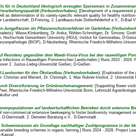
ils für in Deutschland ökologisch erzeugten Speisemais in Zusammenarb
Verarbeitungsqualität (Verbundvorhaben).
[Development of a requirement pr
l as determination of its variety-specific relevant quality for healthy nutrit
r Landwirtschaft, D-Freising, 2. Landbauschule Dottenfelderhof e.V., D-Bad Vi
n-Jungpflanzen als Pflanzenschutzverfahren im Gartenbau (Verbundvor
eader(s):
Wiese-Klinkenberg, Dr. Anika
;
Röhlen-Schmittgen, Dr. Simone
;
Groth
ch; Hochschule Geisenheim University (HGU), Institut für Gemüsebau, D-Geis
lanzenpathologie (BIOP), D-Neuherberg; Rheinische Friedrich-Wilhelms-Univers
 auf Resistenz gegenüber dem Maedi-Visna-Virus bei den rauwolligen 
irus-Infections in Rauwolligen Pommerschen Landschafen.] Runs 2023 - 2024. 
over 2. Justus-Liebig-Universität Gießen, D-Gießen .
bel-Landsorten für den Ökolandbau (Verbundvorhaben).
[Exploration of the 
r. Christian
and
Weinert, Dr. Christoph
, 1. Max Rubner-Institut; 2. Universitä
urch Diversifizierung im Grünbrachemanagement.
[Supporting flower visit
Peer
, Rheinische Friedrich-Wilhelms-Universität Bonn, Lehrstuhl Agrarökolog
nkultur und
nenpopulationen auf landwirtschaftlichen Betrieben durch extensive Bie
f non-commercial extensive beekeeping to foster biodiversity management on
., D-Darmstadt; 2. Demeter Beratung e.V., D-Darmstadt .
 Schweinerassen als Grundlage nachhaltiger Zuchtprogramme in der ök
stainable breeding schemes in organic farming.] Runs 2024 - 2028. Project Lea
D-Kassel .