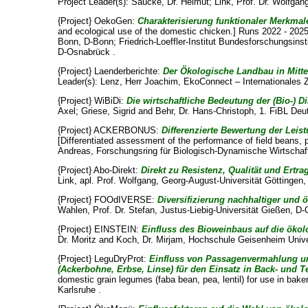
Project Leader(s):
Saucke, Dr. Helmut
;
Link, Prof. Dr. Wolfgan
{Project} OekoGen:
Charakterisierung funktionaler Merkma
and ecological use of the domestic chicken.] Runs 2022 - 2025
Bonn, D-Bonn; Friedrich-Loeffler-Institut Bundesforschungsins
D-Osnabrück .
{Project} Laenderberichte:
Der Ökologische Landbau in Mitte
Leader(s):
Lenz, Herr Joachim
, EkoConnect – Internationales 
{Project} WiBiDi:
Die wirtschaftliche Bedeutung der (Bio-) 
Axel
;
Griese, Sigrid
and
Behr, Dr. Hans-Christoph
, 1. FiBL Deu
{Project} ACKERBONUS:
Differenzierte Bewertung der Lei
[Differentiated assessment of the performance of field beans, p
Andreas
, Forschungsring für Biologisch-Dynamische Wirtschaf
{Project} Abo-Direkt:
Direkt zu Resistenz, Qualität und Ertra
Link, apl. Prof. Wolfgang
, Georg-August-Universität Göttingen,
{Project} FOOdIVERSE:
Diversifizierung nachhaltiger und
Wahlen, Prof. Dr. Stefan
, Justus-Liebig-Universität Gießen, D-
{Project} EINSTEIN:
Einfluss des Bioweinbaus auf die ökol
Dr. Moritz
and
Koch, Dr. Mirjam
, Hochschule Geisenheim Unive
{Project} LeguDryProt:
Einfluss von Passagenvermahlung und
(Ackerbohne, Erbse, Linse) für den Einsatz in Back- und T
domestic grain legumes (faba bean, pea, lentil) for use in bak
Karlsruhe .