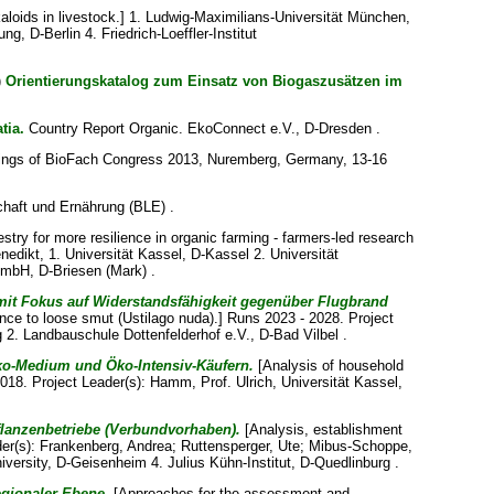
lkaloids in livestock.] 1. Ludwig-Maximilians-Universität München,
, D-Berlin 4. Friedrich-Loeffler-Institut
)
Orientierungskatalog zum Einsatz von Biogaszusätzen im
tia.
Country Report Organic. EkoConnect e.V., D-Dresden .
ings of BioFach Congress 2013, Nuremberg, Germany, 13-16
haft und Ernährung (BLE) .
stry for more resilience in organic farming - farmers-led research
nedikt
, 1. Universität Kassel, D-Kassel 2. Universität
gGmbH, D-Briesen (Mark) .
it Fokus auf Widerstandsfähigkeit gegenüber Flugbrand
tance to loose smut (Ustilago nuda).] Runs 2023 - 2028. Project
g 2. Landbauschule Dottenfelderhof e.V., D-Bad Vilbel .
Öko-Medium und Öko-Intensiv-Käufern.
[Analysis of household
2018. Project Leader(s):
Hamm, Prof. Ulrich
, Universität Kassel,
flanzenbetriebe (Verbundvorhaben).
[Analysis, establishment
der(s):
Frankenberg, Andrea
;
Ruttensperger, Ute
;
Mibus-Schoppe,
ersity, D-Geisenheim 4. Julius Kühn-Institut, D-Quedlinburg .
gionaler Ebene.
[Approaches for the assessment and