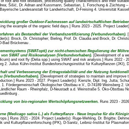
of foot and root diseases, processing quality characteristics and their suitabil
drea
;
Šišić, Dr. Adnan
and
Kussmann, Sebastian
, 1. Forschung & Züchtung – 
Bayerische Landesanstalt für Landwirtschaft, D-Freising 4. Universität Kass
icklung großer Outdoor-Fachmessen auf landwirtschaftlichen Betrieben
sing the example of the organic field days.] Runs 2023 - 2025. Project Leader
rfahren als Bestandteil der Verbandszertifizierung (Verbundvorhaben).
[
der(s):
Brock, Dr. Christopher
;
Bieling, Prof. Dr. Claudia
and
Brock, Dr. Christ
D-Bad Brückenau .
ementsystems (SWATopti) zur nicht-chemischen Regulierung der Möhrenfl
ng von SWAT und Risikoanalysen (Verbundvorhaben).
[Development of a w
adicum) and root fly (Delia spp.) using SWAT and risk analysis.] Runs 2022 - 2
 2. Julius Kühn-Institut Bundesforschungsinstitut für Kulturpflanzen (JKI), 
halt und Verbesserung der Ertragsstabilität und der Nutzung funktionell
au (Verbundvorhaben).
[Development of strategies to maintain and improve the 
roduction.] Runs 2023 - 2027. Project Leader(s):
Kienzle, Dipl. Ing. Jutta
;
Schur
, 1. Fördergemeinschaft Ökologischer Obstbau e.V., D-74189 Weinsberg 2. 
ndlicher Raum - Rheinpfalz, D-Neustadt a.d. Weinstraße 5. Öko-Obstbau Nor
uedlinburg .
wicklung von bio-regionalen Wertschöpfungsnetzwerken.
Runs 2023 - 2026.
e (Medicago sativa L.) als Futterpflanze - Neue Impulse für die Königi
crops.] Runs 2021 - 2024. Project Leader(s):
Ruge-Wehling, Dr. Brigitte
;
Dehmer
etik und Kulturpflanzenforschung (IPK), D-Sanitz, Leibniz-Institut für Plasma