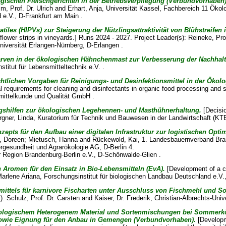
ogischen Fleischgerichten in der Betriebsverpflegung (Verbundvorhaben)
, Prof. Dr. Ulrich
and
Erhart, Anja
, Universität Kassel, Fachbereich 11 Ökol
e.V., D-Frankfurt am Main .
tiles (HIPVs) zur Steigerung der Nützlingsattraktivität von Blühstreifen
 flower strips in vineyards.] Runs 2024 - 2027. Project Leader(s):
Reineke, Pro
iversität Erlangen-Nürnberg, D-Erlangen .
larven in der ökologischen Hähnchenmast zur Verbesserung der Nachhal
stitut für Lebensmitteltechnik e.V. .
htlichen Vorgaben für Reinigungs- und Desinfektionsmittel in der Öko
 requirements for cleaning and disinfectants in organic food processing and 
smittelkunde und Qualität GmbH .
shilfen zur ökologischen Legehennen- und Masthühnerhaltung.
[Decisio
gner, Linda
, Kuratorium für Technik und Bauwesen in der Landwirtschaft (KT
zepts für den Aufbau einer digitalen Infrastruktur zur logistischen Opt
, Doreen
;
Mietusch, Hanna
and
Rückewold, Kai
, 1. Landesbauernverband Bra
rgesundheit und Agrarökologie AG, D-Berlin 4.
r Region Brandenburg-Berlin e.V., D-Schönwalde-Glien .
 Aromen für den Einsatz in Bio-Lebensmitteln (EvA).
[Development of a con
arlene Ariana
, Forschungsinstitut für biologischen Landbau Deutschland e.V.,
mittels für karnivore Fischarten unter Ausschluss von Fischmehl und So
s):
Schulz, Prof. Dr. Carsten
and
Kaiser, Dr. Frederik
, Christian-Albrechts-Unive
ologischem Heterogenem Material und Sortenmischungen bei Sommerkö
 sowie Eignung für den Anbau in Gemengen (Verbundvorhaben).
[Developm