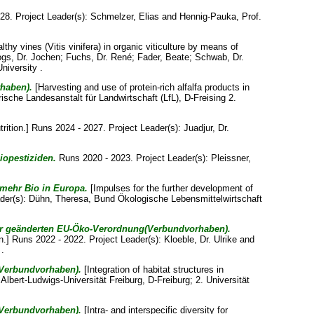
28. Project Leader(s):
Schmelzer, Elias
and
Hennig-Pauka, Prof.
lthy vines (Vitis vinifera) in organic viticulture by means of
gs, Dr. Jochen
;
Fuchs, Dr. René
;
Fader, Beate
;
Schwab, Dr.
iversity .
haben).
[Harvesting and use of protein-rich alfalfa products in
rische Landesanstalt für Landwirtschaft (LfL), D-Freising 2.
trition.] Runs 2024 - 2027. Project Leader(s):
Juadjur, Dr.
iopestiziden.
Runs 2020 - 2023. Project Leader(s):
Pleissner,
 mehr Bio in Europa.
[Impulses for the further development of
ader(s):
Dühn, Theresa
, Bund Ökologische Lebensmittelwirtschaft
der geänderten EU-Öko-Verordnung(Verbundvorhaben).
n.] Runs 2022 - 2022. Project Leader(s):
Kloeble, Dr. Ulrike
and
.
 (Verbundvorhaben).
[Integration of habitat structures in
. Albert-Ludwigs-Universität Freiburg, D-Freiburg; 2. Universität
 (Verbundvorhaben).
[Intra- and interspecific diversity for