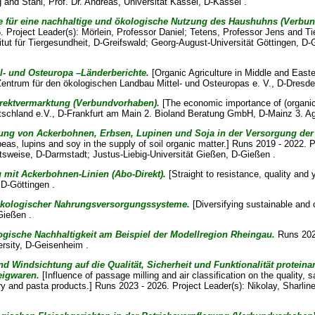
g
and
Stahl, Prof. Dr. Andreas
, Universität Kassel, D-Kassel .
le für eine nachhaltige und ökologische Nutzung des Haushuhns (Verbu
. Project Leader(s):
Mörlein, Professor Daniel
;
Tetens, Professor Jens
and
Ti
titut für Tiergesundheit, D-Greifswald; Georg-August-Universität Göttingen, 
l- und Osteuropa –Länderberichte.
[Organic Agriculture in Middle and East
Zentrum für den ökologischen Landbau Mittel- und Osteuropas e. V., D-Dresde
Direktvermarktung (Verbundvorhaben).
[The economic importance of (organic)
tschland e.V., D-Frankfurt am Main 2. Bioland Beratung GmbH, D-Mainz 3. A
stung von Ackerbohnen, Erbsen, Lupinen und Soja in der Versorgung de
eas, lupins and soy in the supply of soil organic matter.] Runs 2019 - 2022. 
tsweise, D-Darmstadt; Justus-Liebig-Universität Gießen, D-Gießen .
g mit Ackerbohnen-Linien (Abo-Direkt).
[Straight to resistance, quality and 
 D-Göttingen .
 ökologischer Nahrungsversorgungssysteme.
[Diversifying sustainable and 
Gießen .
ogische Nachhaltigkeit am Beispiel der Modellregion Rheingau.
Runs 2023
rsity, D-Geisenheim .
 Windsichtung auf die Qualität, Sicherheit und Funktionalität protein
eigwaren.
[Influence of passage milling and air classification on the quality, sa
ery and pasta products.] Runs 2023 - 2026. Project Leader(s):
Nikolay, Sharlin