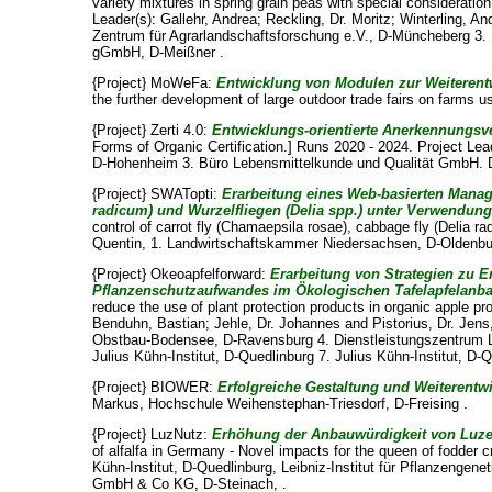
variety mixtures in spring grain peas with special consideration 
Leader(s):
Gallehr, Andrea
;
Reckling, Dr. Moritz
;
Winterling, An
Zentrum für Agrarlandschaftsforschung e.V., D-Müncheberg 3. 
gGmbH, D-Meißner .
{Project} MoWeFa:
Entwicklung von Modulen zur Weiterentw
the further development of large outdoor trade fairs on farms u
{Project} Zerti 4.0:
Entwicklungs-orientierte Anerkennungsve
Forms of Organic Certification.] Runs 2020 - 2024. Project Lea
D-Hohenheim 3. Büro Lebensmittelkunde und Qualität GmbH. 
{Project} SWATopti:
Erarbeitung eines Web-basierten Manag
radicum) und Wurzelfliegen (Delia spp.) unter Verwendu
control of carrot fly (Chamaepsila rosae), cabbage fly (Delia r
Quentin
, 1. Landwirtschaftskammer Niedersachsen, D-Oldenburg
{Project} Okeoapfelforward:
Erarbeitung von Strategien zu Er
Pflanzenschutzaufwandes im Ökologischen Tafelapfelanb
reduce the use of plant protection products in organic apple p
Benduhn, Bastian
;
Jehle, Dr. Johannes
and
Pistorius, Dr. Jens
Obstbau-Bodensee, D-Ravensburg 4. Dienstleistungszentrum Lä
Julius Kühn-Institut, D-Quedlinburg 7. Julius Kühn-Institut, D-Q
{Project} BIOWER:
Erfolgreiche Gestaltung und Weiterent
Markus
, Hochschule Weihenstephan-Triesdorf, D-Freising .
{Project} LuzNutz:
Erhöhung der Anbauwürdigkeit von Luzern
of alfalfa in Germany - Novel impacts for the queen of fodder 
Kühn-Institut, D-Quedlinburg, Leibniz-Institut für Pflanzengen
GmbH & Co KG, D-Steinach, .