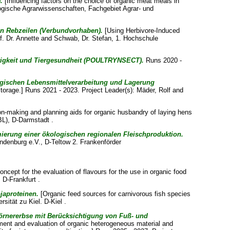
.
[Influencing factors on the choice of organic meat meals in
ogische Agrarwissenschaften, Fachgebiet Agrar- und
 in Rebzeilen (Verbundvorhaben).
[Using Herbivore-Induced
f. Dr. Annette
and
Schwab, Dr. Stefan
, 1. Hochschule
tigkeit und Tiergesundheit (POULTRYNSECT).
Runs 2020 -
logischen Lebensmittelverarbeitung und Lagerung
storage.] Runs 2021 - 2023. Project Leader(s):
Mäder, Rolf
and
n-making and planning aids for organic husbandry of laying hens
BL), D-Darmstadt .
imierung einer ökologischen regionalen Fleischproduktion.
ndenburg e.V., D-Teltow 2. Frankenförder
cept for the evaluation of flavours for the use in organic food
 D-Frankfurt .
japroteinen.
[Organic feed sources for carnivorous fish species
rsität zu Kiel. D-Kiel .
rnererbse mit Berücksichtigung von Fuß- und
ent and evaluation of organic heterogeneous material and