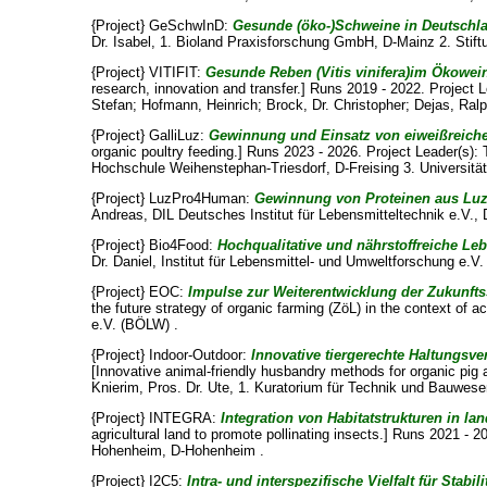
{Project} GeSchwInD:
Gesunde (öko-)Schweine in Deutschl
Dr. Isabel
, 1. Bioland Praxisforschung GmbH, D-Mainz 2. Stift
{Project} VITIFIT:
Gesunde Reben (Vitis vinifera)im Ökowei
research, innovation and transfer.] Runs 2019 - 2022. Project 
Stefan
;
Hofmann, Heinrich
;
Brock, Dr. Christopher
;
Dejas, Ral
{Project} GalliLuz:
Gewinnung und Einsatz von eiweißreiche
organic poultry feeding.] Runs 2023 - 2026. Project Leader(s):
Hochschule Weihenstephan-Triesdorf, D-Freising 3. Universitä
{Project} LuzPro4Human:
Gewinnung von Proteinen aus Lu
Andreas
, DIL Deutsches Institut für Lebensmitteltechnik e.V.
{Project} Bio4Food:
Hochqualitative und nährstoffreiche L
Dr. Daniel
, Institut für Lebensmittel- und Umweltforschung e.V. 
{Project} EOC:
Impulse zur Weiterentwicklung der Zukunfts
the future strategy of organic farming (ZöL) in the context of 
e.V. (BÖLW) .
{Project} Indoor-Outdoor:
Innovative tiergerechte Haltungs
[Innovative animal-friendly husbandry methods for organic pig
Knierim, Pros. Dr. Ute
, 1. Kuratorium für Technik und Bauwesen
{Project} INTEGRA:
Integration von Habitatstrukturen in l
agricultural land to promote pollinating insects.] Runs 2021 - 2
Hohenheim, D-Hohenheim .
{Project} I2C5:
Intra- und interspezifische Vielfalt für St