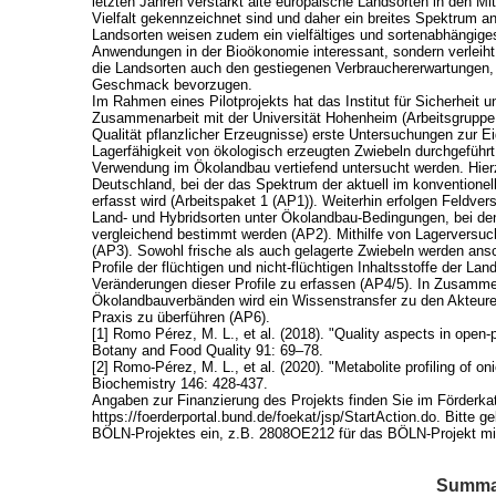
letzten Jahren verstärkt alte europäische Landsorten in den Mi
Vielfalt gekennzeichnet sind und daher ein breites Spektrum 
Landsorten weisen zudem ein vielfältiges und sortenabhängiges 
Anwendungen in der Bioökonomie interessant, sondern verleiht
die Landsorten auch den gestiegenen Verbrauchererwartungen,
Geschmack bevorzugen.
Im Rahmen eines Pilotprojekts hat das Institut für Sicherheit
Zusammenarbeit mit der Universität Hohenheim (Arbeitsgruppe vo
Qualität pflanzlicher Erzeugnisse) erste Untersuchungen zur 
Lagerfähigkeit von ökologisch erzeugten Zwiebeln durchgeführt 
Verwendung im Ökolandbau vertiefend untersucht werden. Hie
Deutschland, bei der das Spektrum der aktuell im konventione
erfasst wird (Arbeitspaket 1 (AP1)). Weiterhin erfolgen Feldve
Land- und Hybridsorten unter Ökolandbau-Bedingungen, bei de
vergleichend bestimmt werden (AP2). Mithilfe von Lagerversuch
(AP3). Sowohl frische als auch gelagerte Zwiebeln werden ansc
Profile der flüchtigen und nicht-flüchtigen Inhaltsstoffe der 
Veränderungen dieser Profile zu erfassen (AP4/5). In Zusam
Ökolandbauverbänden wird ein Wissenstransfer zu den Akteure
Praxis zu überführen (AP6).
[1] Romo Pérez, M. L., et al. (2018). "Quality aspects in open-
Botany and Food Quality 91: 69–78.
[2] Romo-Pérez, M. L., et al. (2020). "Metabolite profiling of o
Biochemistry 146: 428-437.
Angaben zur Finanzierung des Projekts finden Sie im Förderka
https://foerderportal.bund.de/foekat/jsp/StartAction.do. Bitte
BÖLN-Projektes ein, z.B. 2808OE212 für das BÖLN-Projekt m
Summar