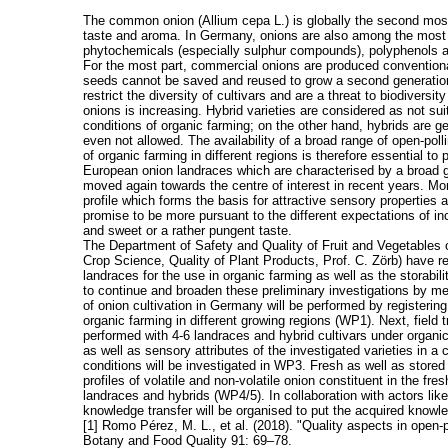
The common onion (Allium cepa L.) is globally the second most
taste and aroma. In Germany, onions are also among the most 
phytochemicals (especially sulphur compounds), polyphenols an
For the most part, commercial onions are produced conventiona
seeds cannot be saved and reused to grow a second generation,
restrict the diversity of cultivars and are a threat to biodivers
onions is increasing. Hybrid varieties are considered as not su
conditions of organic farming; on the other hand, hybrids are g
even not allowed. The availability of a broad range of open-poll
of organic farming in different regions is therefore essential t
European onion landraces which are characterised by a broad ge
moved again towards the centre of interest in recent years. Mor
profile which forms the basis for attractive sensory properties
promise to be more pursuant to the different expectations of i
and sweet or a rather pungent taste.
The Department of Safety and Quality of Fruit and Vegetables o
Crop Science, Quality of Plant Products, Prof. C. Zörb) have rec
landraces for the use in organic farming as well as the storabi
to continue and broaden these preliminary investigations by me
of onion cultivation in Germany will be performed by registerin
organic farming in different growing regions (WP1). Next, field t
performed with 4-6 landraces and hybrid cultivars under organi
as well as sensory attributes of the investigated varieties in 
conditions will be investigated in WP3. Fresh as well as store
profiles of volatile and non-volatile onion constituent in the f
landraces and hybrids (WP4/5). In collaboration with actors li
knowledge transfer will be organised to put the acquired knowl
[1] Romo Pérez, M. L., et al. (2018). "Quality aspects in open-
Botany and Food Quality 91: 69–78.