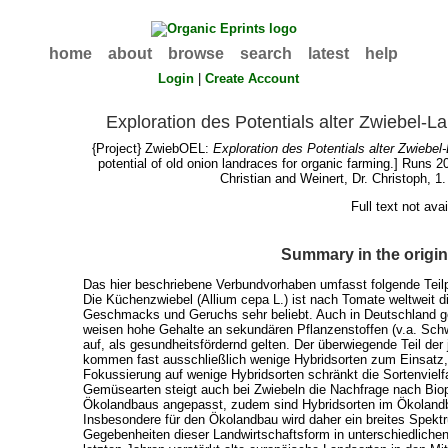
home
about
browse
search
latest
help
Login
|
Create Account
Exploration des Potentials alter Zwiebel-
{Project} ZwiebOEL:
Exploration des Potentials alter Zwiebe
potential of old onion landraces for organic farming.] Runs 2
Christian
and
Weinert, Dr. Christoph
, 1
Full text not ava
Summary in the origi
Das hier beschriebene Verbundvorhaben umfasst folgende Te
Die Küchenzwiebel (Allium cepa L.) ist nach Tomate weltweit 
Geschmacks und Geruchs sehr beliebt. Auch in Deutschland g
weisen hohe Gehalte an sekundären Pflanzenstoffen (v.a. Schw
auf, als gesundheitsfördernd gelten. Der überwiegende Teil der 
kommen fast ausschließlich wenige Hybridsorten zum Einsatz, 
Fokussierung auf wenige Hybridsorten schränkt die Sortenvielfa
Gemüsearten steigt auch bei Zwiebeln die Nachfrage nach Biop
Ökolandbaus angepasst, zudem sind Hybridsorten im Ökolandbau
Insbesondere für den Ökolandbau wird daher ein breites Spektr
Gegebenheiten dieser Landwirtschaftsform in unterschiedlichen