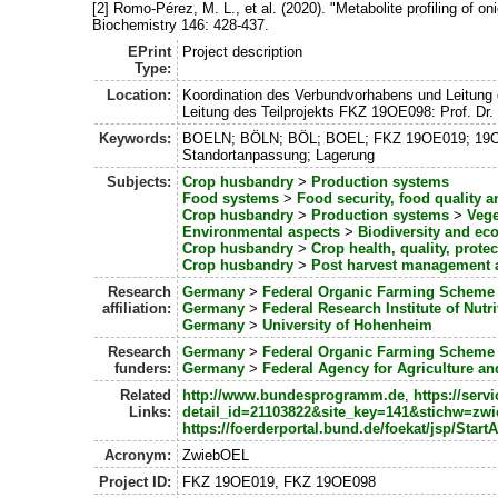
[2] Romo-Pérez, M. L., et al. (2020). "Metabolite profiling of o
Biochemistry 146: 428-437.
EPrint
Project description
Type:
Location:
Koordination des Verbundvorhabens und Leitung d
Leitung des Teilprojekts FKZ 19OE098: Prof. Dr. 
Keywords:
BOELN; BÖLN; BÖL; BOEL; FKZ 19OE019; 19OE09
Standortanpassung; Lagerung
Subjects:
Crop husbandry
>
Production systems
Food systems
>
Food security, food quality 
Crop husbandry
>
Production systems
>
Vege
Environmental aspects
>
Biodiversity and ec
Crop husbandry
>
Crop health, quality, protec
Crop husbandry
>
Post harvest management 
Research
Germany
>
Federal Organic Farming Scheme
affiliation:
Germany
>
Federal Research Institute of Nutr
Germany
>
University of Hohenheim
Research
Germany
>
Federal Organic Farming Scheme
funders:
Germany
>
Federal Agency for Agriculture a
Related
http://www.bundesprogramm.de
,
https://serv
Links:
detail_id=21103822&site_key=141&stichw=z
https://foerderportal.bund.de/foekat/jsp/Start
Acronym:
ZwiebOEL
Project ID:
FKZ 19OE019, FKZ 19OE098