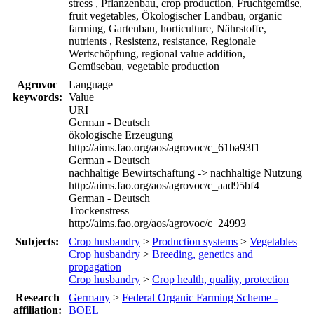
stress , Pflanzenbau, crop production, Fruchtgemüse,
fruit vegetables, Ökologischer Landbau, organic
farming, Gartenbau, horticulture, Nährstoffe,
nutrients , Resistenz, resistance, Regionale
Wertschöpfung, regional value addition,
Gemüsebau, vegetable production
Agrovoc
Language
keywords:
Value
URI
German - Deutsch
ökologische Erzeugung
http://aims.fao.org/aos/agrovoc/c_61ba93f1
German - Deutsch
nachhaltige Bewirtschaftung -> nachhaltige Nutzung
http://aims.fao.org/aos/agrovoc/c_aad95bf4
German - Deutsch
Trockenstress
http://aims.fao.org/aos/agrovoc/c_24993
Subjects:
Crop husbandry
>
Production systems
>
Vegetables
Crop husbandry
>
Breeding, genetics and
propagation
Crop husbandry
>
Crop health, quality, protection
Research
Germany
>
Federal Organic Farming Scheme -
affiliation:
BOEL