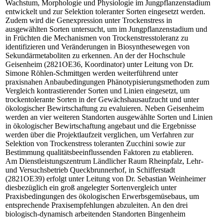
Wachstum, Morphologie und Physiologie im Jungpflanzenstadium
entwickelt und zur Selektion toleranter Sorten eingesetzt werden.
Zudem wird die Genexpression unter Trockenstress in
ausgewählten Sorten untersucht, um im Jungpflanzenstadium und
in Früchten die Mechanismen von Trockenstresstoleranz zu
identifizieren und Veränderungen in Biosynthesewegen von
Sekundärmetaboliten zu erkennen. An der der Hochschule
Geisenheim (2821OE36, Koordinator) unter Leitung von Dr.
Simone Röhlen-Schmittgen werden weiterführend unter
praxisnahen Anbaubedingungen Phänotypisierungsmethoden zum
Vergleich kontrastierender Sorten und Linien eingesetzt, um
trockentolerante Sorten in der Gewächshausaufzucht und unter
ökologischer Bewirtschaftung zu evaluieren. Neben Geisenheim
werden an vier weiteren Standorten ausgewählte Sorten und Linien
in ökologischer Bewirtschaftung angebaut und die Ergebnisse
werden über die Projektlaufzeit verglichen, um Verfahren zur
Selektion von Trockenstress toleranten Zucchini sowie zur
Bestimmung qualitätsbeeinflussenden Faktoren zu etablieren.
Am Dienstleistungszentrum Ländlicher Raum Rheinpfalz, Lehr-
und Versuchsbetrieb Queckbrunnerhof, in Schifferstadt
(2821OE39) erfolgt unter Leitung von Dr. Sebastian Weinheimer
diesbezüglich ein groß angelegter Sortenvergleich unter
Praxisbedingungen des ökologischen Erwerbsgemüsebaus, um
entsprechende Praxisempfehlungen abzuleiten. An den drei
biologisch-dynamisch arbeitenden Standorten Bingenheim