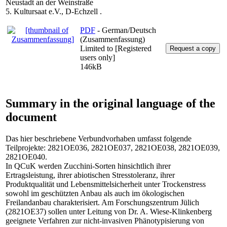
Neustadt an der Weinstraße
5. Kultursaat e.V., D-Echzell .
PDF
- German/Deutsch
(Zusammenfassung)
Limited to [Registered
users only]
146kB
Summary in the original language of the
document
Das hier beschriebene Verbundvorhaben umfasst folgende
Teilprojekte: 2821OE036, 2821OE037, 2821OE038, 2821OE039,
2821OE040.
In QCuK werden Zucchini-Sorten hinsichtlich ihrer
Ertragsleistung, ihrer abiotischen Stresstoleranz, ihrer
Produktqualität und Lebensmittelsicherheit unter Trockenstress
sowohl im geschützten Anbau als auch im ökologischen
Freilandanbau charakterisiert. Am Forschungszentrum Jülich
(2821OE37) sollen unter Leitung von Dr. A. Wiese-Klinkenberg
geeignete Verfahren zur nicht-invasiven Phänotypisierung von