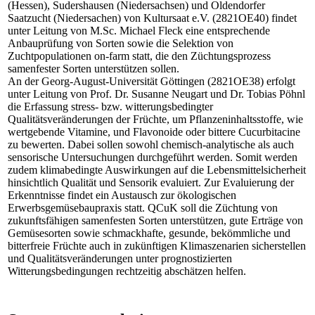
(Hessen), Sudershausen (Niedersachsen) und Oldendorfer
Saatzucht (Niedersachen) von Kultursaat e.V. (2821OE40) findet
unter Leitung von M.Sc. Michael Fleck eine entsprechende
Anbauprüfung von Sorten sowie die Selektion von
Zuchtpopulationen on-farm statt, die den Züchtungsprozess
samenfester Sorten unterstützen sollen.
An der Georg-August-Universität Göttingen (2821OE38) erfolgt
unter Leitung von Prof. Dr. Susanne Neugart und Dr. Tobias Pöhnl
die Erfassung stress- bzw. witterungsbedingter
Qualitätsveränderungen der Früchte, um Pflanzeninhaltsstoffe, wie
wertgebende Vitamine, und Flavonoide oder bittere Cucurbitacine
zu bewerten. Dabei sollen sowohl chemisch-analytische als auch
sensorische Untersuchungen durchgeführt werden. Somit werden
zudem klimabedingte Auswirkungen auf die Lebensmittelsicherheit
hinsichtlich Qualität und Sensorik evaluiert. Zur Evaluierung der
Erkenntnisse findet ein Austausch zur ökologischen
Erwerbsgemüsebaupraxis statt. QCuK soll die Züchtung von
zukunftsfähigen samenfesten Sorten unterstützen, gute Erträge von
Gemüsesorten sowie schmackhafte, gesunde, bekömmliche und
bitterfreie Früchte auch in zukünftigen Klimaszenarien sicherstellen
und Qualitätsveränderungen unter prognostizierten
Witterungsbedingungen rechtzeitig abschätzen helfen.