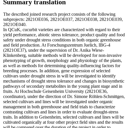
Summary translation
The described joined research project consists of the following
subprojects: 2821OE036, 2821OE037, 2821OE038, 2821OE039,
2821OE040.
In QCuK, cucurbit varieties are characterized with regard to their
yield performance, abiotic stress tolerance, product quality and food
safety under drought stress conditions in both organic greenhouse
and field production. At Forschungszentrum Juelich, IBG-4
(2821OE37), under the supervision of Dr. Anika Wiese-
Klinkenberg, suitable methods will be developed for non-invasive
phenotyping of growth, morphology and physiology of the plants,
as well as methods for determining quality-influencing factors for
breeding processes. In addition, gene expression of selected
cultivars under drought stress in will be investigated to identify
mechanisms of drought stress tolerance and changes in biosynthetic
pathways of secondary metabolites in the young plant stage and in
fruits. At Hochschule Geisenheim University (2821OE36,
coordinator), under the direction of Dr. Simone Röhlen-Schmittgen,
selected cultivars and lines will be investigated under organic
management in both greenhouse and field trials to characterize
contrasting cultivars and lines in order to evaluate drought-stress
traits. In addition to Geisenheim, selected cultivars and lines will be
cultivated organically at four other project field sites and the results
will be compared over the duration of the project in order to