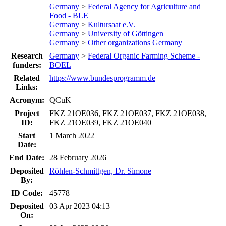
Germany
>
Federal Agency for Agriculture and
Food - BLE
Germany
>
Kultursaat e.V.
Germany
>
University of Göttingen
Germany
>
Other organizations Germany
Research
Germany
>
Federal Organic Farming Scheme -
funders:
BOEL
Related
https://www.bundesprogramm.de
Links:
Acronym:
QCuK
Project
FKZ 21OE036, FKZ 21OE037, FKZ 21OE038,
ID:
FKZ 21OE039, FKZ 21OE040
Start
1 March 2022
Date:
End Date:
28 February 2026
Deposited
Röhlen-Schmittgen, Dr. Simone
By:
ID Code:
45778
Deposited
03 Apr 2023 04:13
On: