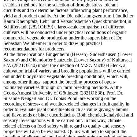
establish methods for the selection of drought stress tolerant
cucurbits and to determine factors influencing plant performance,
yield and product quality. At the Dienstleistungszentrum Ländlicher
Raum Rheinpfalz, Lehr- und Versuchsbetrieb Queckbrunnerhof,in
Schifferstadt (2821OE39) a large-scale comparison of different
cultivars will be conducted under practical conditions of organic
commercial vegetable production under the supervision of Dr.
Sebastian Weinheimer in order to draw up practical
recommendations for producers.
At the three locations Bingenheim (Hessen), Sudershausen (Lower
Saxony) and Oldendorfer Saatzucht (Lower Saxony) of Kultursaat
e.V. (2821OE40) under the direction of M.Sc. Michael Fleck, a
cultivation trial of variety and breeding populations will be carried
out under biodynamic vegetable breeding conditions, which will,
among other things, support the breeding process of open-
pollinated varieties through on-farm breeding methods. At the
Georg-August University of Göttingen (2821OE38), Prof. Dr.
Susanne Neugart and Dr. Tobias Pöhnl are working on the
recording of stress- and weather-related changes in fruit quality in
order to evaluate plant constituents such as value-giving vitamins
and flavonoids or bitter cucurbitacins. Both chemical-analytical and
sensory investigations will be carried out. In this way, climate-
related effects on food safety with regard to quality and sensory
properties will also be evaluated. QCuK will help to support the
breeding of climate-adapted and high-performing zucchini crops as