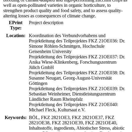
well as open-pollinated varieties in organic horticulture, to
strengthen product quality and food safety, and to assess quality-
altering losses as consequences of climate change.
EPrint
Project description
Type:
Location:
Koordination des Verbundvorhabens und
Projektleitung des Teilprojektes FKZ 21OE036: Dr.
Simone Röhlen-Schmittgen, Hochschule
Geisenheim University
Projektleitung des Teilprojektes FKZ 21OE037: Dr.
Anika Wiese-Klinkenberg, Forschungszentrum
Jülich GmbH
Projektleitung des Teilprojektes FKZ 21OE038: Dr.
Susanne Neugart, Georg-August-Universität
Göttingen
Projektleitung des Teilprojektes FKZ 21OE039: Dr.
Sebastian Weinheimer, Dienstleistungszentrum
Ländlicher Raum Rheinpfalz
Projektleitung des Teilprojektes FKZ 21OE040:
Michael Fleck, Kultursaat e.V.
Keywords:
BÖL, FKZ 2821OE3, FKZ 2821OE37, FKZ
2821OE38, FKZ 2821OE39, FKZ 2821OE40,
Inhaltsstoffe, ingredients, Abiotischer Stress, abiotic