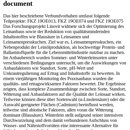
document
Das hier beschriebene Verbundvorhaben umfasst folgende
Teilprojekte: FKZ 19OE013, FKZ 19OE074 und FKZ 19OE075
Das Forschungsprojekt Linovit widmete sich der Optimierung des
Leinanbaus sowie der Reduktion von qualitätsmindernden
Inhaltsstoffen wie Blausäure in Leinsamen und
Leinsamenpresskuchen. Ziel war es, Leinsamenpresskuchen, ein
Nebenprodukt der Leinölproduktion, als hochwertige Protein- und
Ballaststoffquelle für die Lebensmittelindustrie nutzbar zu machen.
Im Anbaubereich wurden Sommer- und Winterleinsorten unter
verschiedenen Bedingungen untersucht, um die Auswirkungen von
Anbaufaktoren wie Standort, Sorte, pH-Wert und
Unkrautregulierung auf Ertrag und Inhaltsstoffe zu bewerten. In
einem vierjährigen Monitoring des Praxisanbaus wurden die
qualitäts- und ertragswirksamen Faktoren bewertet. Die Ergebnisse
zeigten, dass komplexe Zusammenhänge zwischen Sorte, Standort,
Witterung und Anbaufaktoren auf die Qualität der Leinsaat wirken.
Teilweise können diese über Sortenwahl (α-Linolensäure) oder die
Auswahl geeigneter Flächen (Cadmium) beeinflusst werden,
teilweise sind abiotische Faktoren, allen voran die Witterung
dominant (Blausäure). Winterlein stellt aufgrund seiner intensiven
Durchwurzelung und dem damit verbundenen Aufschluss von
Wasser- und Nährstoffvorräten eine interessante Alternative für