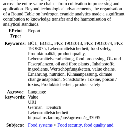
across the entire value chain—from cultivation to processing and
application. Beyond technological advancements, the organisation
of a Round Table on hydrogen cyanide analytics made a significant
contribution to knowledge transfer and the harmonisation of
analytical standards.
EPrint
Report
Type:
Keywords:
BÖL, BOEL, FKZ 19OE013, FKZ 19OE074, FKZ
19OE075, Lebensmittelsicherheit, food safety,
Produktqualität, product quality,
Lebensmittelverarbeitung, food processing, Öl- und
Faserpflanzen, oil and fibre plants , Inhaltsstoffe,
ingredients, Wertschöpfungsketten, value chains,
Ernährung, nutrition, Klimaanpassung, climate
change adaptation, Schadstoffe / Toxine, poison /
toxins, Produktsicherheit, product safety
Agrovoc
Language
keywords:
Value
URI
German - Deutsch
Lebensmittelsicherheit
http://aims.fao.org/aos/agrovoc/c_33995
Subjects:
Food systems
>
Food security, food quality and