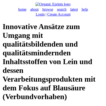
home
about
browse
search
latest
help
Login
|
Create Account
Innovative Ansätze zum
Umgang mit
qualitätsbildenden und
qualitätsmindernden
Inhaltsstoffen von Lein und
dessen
Verarbeitungsprodukten mit
dem Fokus auf Blausäure
(Verbundvorhaben)