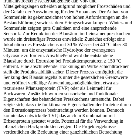
frühjahrstrockene Ackerbaugebiete dar. Vor- und
Mittelgebirgslagen scheiden aufgrund möglicher Frostschäden und
der Gefahr der Auswinterung für den Anbau aus. Der Anbau von
Sommerlein ist gekennzeichnet von hohen Anforderungen an die
Bestandsführung sowie starken Ertragsschwankungen. Winter- und
Sommerlein zeigten gute Qualitäten und eine ansprechende
Sensorik. Zur Reduktion der Blausäure im Leinsamenpresskuchen
wurde ein dreistufiger Prozess entwickelt: Zunächst erfolgt eine
Inkubation des Presskuchens mit 30 % Wasser bei 40 °C über 30
Minuten, um die enzymatische Hydrolyse der cyanogenen
Glycoside zu fördern. Anschließend wird die entstandene
Blausäure durch Extrusion bei Produkttemperaturen ≥ 150 °C
entfernt. Eine abschließende Trocknung im Wirbelschichttrockner
stellt die Produktstabilität sicher. Dieser Prozess ermöglicht die
Senkung des Blausäuregehalts unter die gesetzlichen Grenzwerte
und eröffnet vielfältige Anwendungsmöglichkeiten, etwa als
texturiertes Pflanzenprotein (TVP) oder als Leinmehl für
Backwaren. Zusätzlich wurden sensorische und funktionale
Eigenschaften des behandelten Presskuchens untersucht. Dabei
zeigte sich, dass die funktionalen Eigenschaften der Proteine durch
den Extrusionsprozess beeinträchtigt werden können. Dennoch
konnte das entwickelte TVP, das auch in Kombination mit
Erbsenprotein getestet wurde, Potenzial für die Verwendung in
pflanzlichen Hackprodukten zeigen. Die Projektergebnisse
verdeutlichen die Bedeutung einer ganzheitlichen Betrachtung