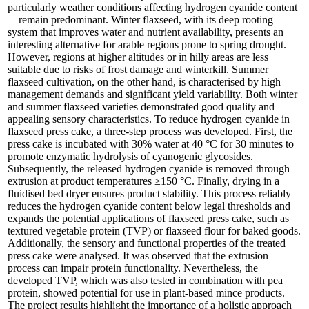
particularly weather conditions affecting hydrogen cyanide content
—remain predominant. Winter flaxseed, with its deep rooting
system that improves water and nutrient availability, presents an
interesting alternative for arable regions prone to spring drought.
However, regions at higher altitudes or in hilly areas are less
suitable due to risks of frost damage and winterkill. Summer
flaxseed cultivation, on the other hand, is characterised by high
management demands and significant yield variability. Both winter
and summer flaxseed varieties demonstrated good quality and
appealing sensory characteristics. To reduce hydrogen cyanide in
flaxseed press cake, a three-step process was developed. First, the
press cake is incubated with 30% water at 40 °C for 30 minutes to
promote enzymatic hydrolysis of cyanogenic glycosides.
Subsequently, the released hydrogen cyanide is removed through
extrusion at product temperatures ≥150 °C. Finally, drying in a
fluidised bed dryer ensures product stability. This process reliably
reduces the hydrogen cyanide content below legal thresholds and
expands the potential applications of flaxseed press cake, such as
textured vegetable protein (TVP) or flaxseed flour for baked goods.
Additionally, the sensory and functional properties of the treated
press cake were analysed. It was observed that the extrusion
process can impair protein functionality. Nevertheless, the
developed TVP, which was also tested in combination with pea
protein, showed potential for use in plant-based mince products.
The project results highlight the importance of a holistic approach