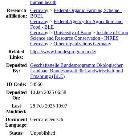
human health
Research
Germany
>
Federal Organic Farming Scheme -
affiliation:
BOEL
Germany
>
Federal Agency for Agriculture and
Food - BLE
Germany
>
University of Bonn
>
Institute of Crop
Science and Resource Conservation - INRES
Germany
>
Other organizations Germany
Related
https://www.bundesprogramm.de/
Links:
Deposited
Geschäftsstelle Bundesprogramm Ökologischer
By:
Landbau, Bundesanstalt für Landwirtschaft und
Ernährung (BLE)
ID Code:
54566
Deposited
10 Jan 2025 06:58
On:
Last
28 Feb 2025 10:07
Modified:
Document
German/Deutsch
Language:
Status:
Unpublished