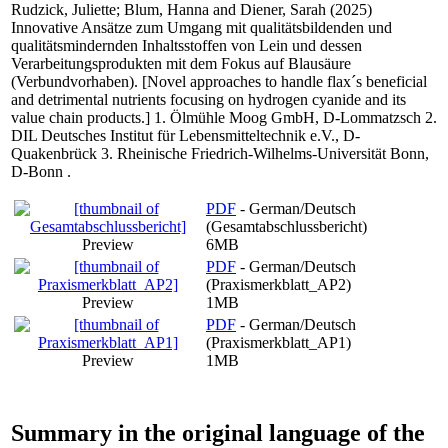
Rudzick, Juliette
;
Blum, Hanna
and
Diener, Sarah
(2025)
Innovative Ansätze zum Umgang mit qualitätsbildenden und
qualitätsmindernden Inhaltsstoffen von Lein und dessen
Verarbeitungsprodukten mit dem Fokus auf Blausäure
(Verbundvorhaben). [Novel approaches to handle flax´s beneficial
and detrimental nutrients focusing on hydrogen cyanide and its
value chain products.] 1. Ölmühle Moog GmbH, D-Lommatzsch 2.
DIL Deutsches Institut für Lebensmitteltechnik e.V., D-
Quakenbrück 3. Rheinische Friedrich-Wilhelms-Universität Bonn,
D-Bonn .
PDF
- German/Deutsch
(Gesamtabschlussbericht)
Preview
6MB
PDF
- German/Deutsch
(Praxismerkblatt_AP2)
Preview
1MB
PDF
- German/Deutsch
(Praxismerkblatt_AP1)
Preview
1MB
Summary in the original language of the