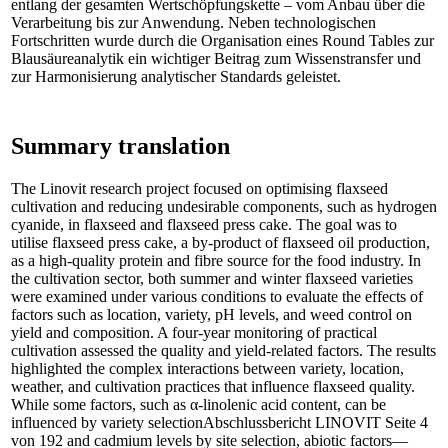
entlang der gesamten Wertschöpfungskette – vom Anbau über die
Verarbeitung bis zur Anwendung. Neben technologischen
Fortschritten wurde durch die Organisation eines Round Tables zur
Blausäureanalytik ein wichtiger Beitrag zum Wissenstransfer und
zur Harmonisierung analytischer Standards geleistet.
Summary translation
The Linovit research project focused on optimising flaxseed
cultivation and reducing undesirable components, such as hydrogen
cyanide, in flaxseed and flaxseed press cake. The goal was to
utilise flaxseed press cake, a by-product of flaxseed oil production,
as a high-quality protein and fibre source for the food industry. In
the cultivation sector, both summer and winter flaxseed varieties
were examined under various conditions to evaluate the effects of
factors such as location, variety, pH levels, and weed control on
yield and composition. A four-year monitoring of practical
cultivation assessed the quality and yield-related factors. The results
highlighted the complex interactions between variety, location,
weather, and cultivation practices that influence flaxseed quality.
While some factors, such as α-linolenic acid content, can be
influenced by variety selectionAbschlussbericht LINOVIT Seite 4
von 192 and cadmium levels by site selection, abiotic factors—