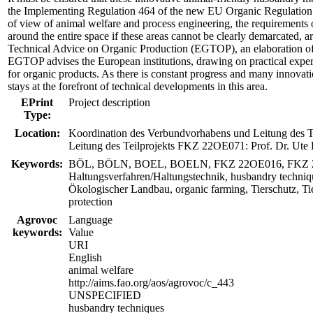
the Implementing Regulation 464 of the new EU Organic Regulation. In 
of view of animal welfare and process engineering, the requirements o
around the entire space if these areas cannot be clearly demarcated, 
Technical Advice on Organic Production (EGTOP), an elaboration of t
EGTOP advises the European institutions, drawing on practical exper
for organic products. As there is constant progress and many innovati
stays at the forefront of technical developments in this area.
EPrint
Project description
Type:
Location:
Koordination des Verbundvorhabens und Leitung des T
Leitung des Teilprojekts FKZ 22OE071: Prof. Dr. Ute
Keywords:
BÖL, BÖLN, BOEL, BOELN, FKZ 22OE016, FKZ 22
Haltungsverfahren/Haltungstechnik, husbandry technique
Ökologischer Landbau, organic farming, Tierschutz, Tie
protection
Agrovoc
Language
keywords:
Value
URI
English
animal welfare
http://aims.fao.org/aos/agrovoc/c_443
UNSPECIFIED
husbandry techniques