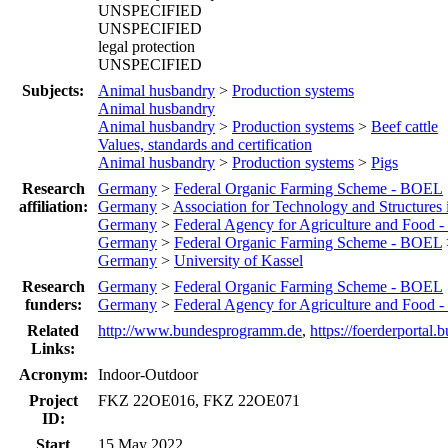
UNSPECIFIED
UNSPECIFIED
legal protection
UNSPECIFIED
Subjects:
Animal husbandry
>
Production systems
Animal husbandry
Animal husbandry
>
Production systems
>
Beef cattle
Values, standards and certification
Animal husbandry
>
Production systems
>
Pigs
Research
Germany
>
Federal Organic Farming Scheme - BOEL
affiliation:
Germany
>
Association for Technology and Structures
Germany
>
Federal Agency for Agriculture and Food 
Germany
>
Federal Organic Farming Scheme - BOEL
Germany
>
University of Kassel
Research
Germany
>
Federal Organic Farming Scheme - BOEL
funders:
Germany
>
Federal Agency for Agriculture and Food 
Related
http://www.bundesprogramm.de
,
https://foerderportal.
Links:
Acronym:
Indoor-Outdoor
Project
FKZ 22OE016, FKZ 22OE071
ID:
Start
15 May 2022