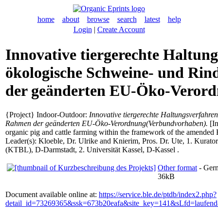
home
about
browse
search
latest
help
Login
|
Create Account
Innovative tiergerechte Haltung
ökologische Schweine- und Ri
der geänderten EU-Öko-Veror
{Project} Indoor-Outdoor:
Innovative tiergerechte Haltungsverfahre
Rahmen der geänderten EU-Öko-Verordnung(Verbundvorhaben).
[In
organic pig and cattle farming within the framework of the amended
Leader(s):
Kloeble, Dr. Ulrike
and
Knierim, Pros. Dr. Ute
, 1. Kurato
(KTBL), D-Darmstadt, 2. Universität Kassel, D-Kassel .
Other format
- Germ
36kB
Document available online at:
https://service.ble.de/ptdb/index2.php?
detail_id=73269365&ssk=673b20eafa&site_key=141&sLfd=laufen