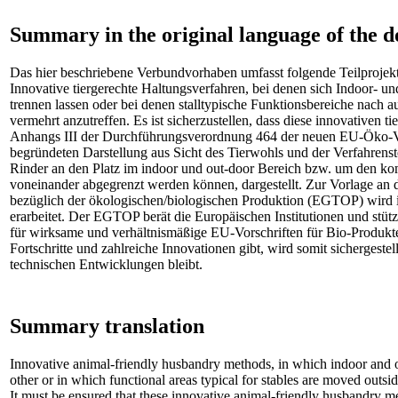
Summary in the original language of the 
Das hier beschriebene Verbundvorhaben umfasst folgende Teilpr
Innovative tiergerechte Haltungsverfahren, bei denen sich Indoor- u
trennen lassen oder bei denen stalltypische Funktionsbereiche nach a
vermehrt anzutreffen. Es ist sicherzustellen, dass diese innovativen 
Anhangs III der Durchführungsverordnung 464 der neuen EU-Öko-Ver
begründeten Darstellung aus Sicht des Tierwohls und der Verfahren
Rinder an den Platz im indoor und out-door Bereich bzw. um den kom
voneinander abgegrenzt werden können, dargestellt. Zur Vorlage an 
bezüglich der ökologischen/biologischen Produktion (EGTOP) wird i
erarbeitet. Der EGTOP berät die Europäischen Institutionen und stütz
für wirksame und verhältnismäßige EU-Vorschriften für Bio-Produkte
Fortschritte und zahlreiche Innovationen gibt, wird somit sichergeste
technischen Entwicklungen bleibt.
Summary translation
Innovative animal-friendly husbandry methods, in which indoor and o
other or in which functional areas typical for stables are moved out
It must be ensured that these innovative animal-friendly husbandry 