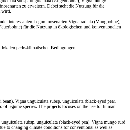
unguiculata subsp. unguiculata (Augenbohne), Vigna mungo
nosenarten zu erweitern. Dabei steht die Nutzung für die
 wird.
andel interessanten Leguminosenarten Vigna radiata (Mungbohne),
euerbohne) für die Nutzung in ökologischen und konventionellen
den lokalen pedo-klimatischen Bedingungen
i bean), Vigna unguiculata subsp. unguiculata (black-eyed pea),
io of legume species. The projects focuses on the use for human
na unguiculata subsp. unguiculata (black-eyed pea), Vigna mungo (urd
due to changing climate conditions for conventional as well as