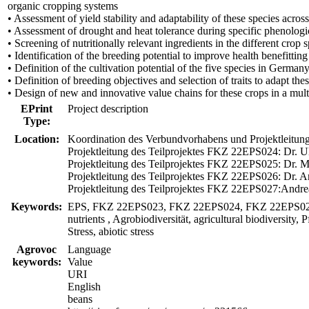
organic cropping systems
• Assessment of yield stability and adaptability of these species acros
• Assessment of drought and heat tolerance during specific phenologi
• Screening of nutritionally relevant ingredients in the different crop
• Identification of the breeding potential to improve health benefitti
• Definition of the cultivation potential of the five species in German
• Definition of breeding objectives and selection of traits to adapt t
• Design of new and innovative value chains for these crops in a mult
EPrint
Project description
Type:
Location:
Koordination des Verbundvorhabens und Projektleitung
Projektleitung des Teilprojektes FKZ 22EPS024: Dr. Ul
Projektleitung des Teilprojektes FKZ 22EPS025: Dr. M
Projektleitung des Teilprojektes FKZ 22EPS026: Dr. A
Projektleitung des Teilprojektes FKZ 22EPS027:Andrea 
Keywords:
EPS, FKZ 22EPS023, FKZ 22EPS024, FKZ 22EPS025, FKZ
nutrients , Agrobiodiversität, agricultural biodiversity
Stress, abiotic stress
Agrovoc
Language
keywords:
Value
URI
English
beans