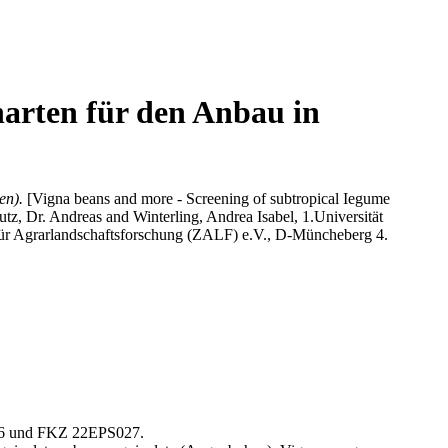
arten für den Anbau in
en).
[Vigna beans and more - Screening of subtropical Iegume
utz, Dr. Andreas
and
Winterling, Andrea Isabel
, 1.Universität
für Agrarlandschaftsforschung (ZALF) e.V., D-Müncheberg 4.
26 und FKZ 22EPS027.