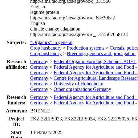
http://aims.fao.org/aos/agrovoc/c_331566
English
legume protein
http://aims.fao.org/aos/agrovoc/c_68e39ba2
English
climate change adaptation
http://aims.fao.org/aos/agrovoc/c_1374567058134
Subjects:
"Organics" in general
Crop husbandry
>
Production systems
>
Cereals, pulse
Crop husbandry
>
Breeding, genetics and propagation
Research
Germany
>
Federal Organic Farming Scheme - BOEL
affiliation:
Germany
>
Federal Agency for Agriculture and Food 
Germany
>
Federal Agency for Agriculture and Food -
Germany
>
Centre for Agricultural Landscape Resear
Germany
>
University of Hohenheim
Germany
>
Other organizations Germany
Research
Germany
>
Federal Agency for Agriculture and Food 
funders:
Germany
>
Federal Agency for Agriculture and Food -
Acronym:
BOENLE
Project
FKZ 22EPS023, FKZ22EPS024, FKZ 22EPS025, FK
ID:
Start
1 February 2025
Date: