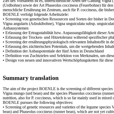
Ziel des Vorhabens ist es, unterschiedliche Arten der Gattung Vign
(Urdbohne) sowie der Art Phaseolus coccineus (Feuerbohne) für den A
menschliche Ernährung im Zentrum, auch für P. coccineus, die bishe
BOENLE verfolgt folgende Arbeitsziele:
• Screening von genetischen Ressourcen und Sorten der bisher in D
Vigna angularis (Adzukibohne), Vigna unguiculata subsp. unguicul
Anbausystemen
• Erfassung der Ertragsstabilität bzw. Anpassungsfähigkeit dieser A
• Erfassung der Trocken- und Hitzetoleranz während spezifischer ph
• Screening der ernährungsphysiologisch relevanten Inhaltstoffe in 
• Erfassung des züchterischen Potentials, um die wertgebenden Inha
• Definition der Anbaupotentiale der fünf Arten in Deutschland
• Definition von Zuchtzielen und Selektion von Merkmalen, um die
• Design von neuen und innovativen Wertschöpfungsketten für diese
Summary translation
The aim of the project BOENLE is the screening of different species
Vigna mungo (urd bean) and the species Phaseolus coccineus (runner b
nutrition, also for P. coccineus, which is so far mainly used in mixed 
BOENLE pursues the following objectives:
• Screening of genetic resources and varieties of the legume species
bean) and Phaseolus coccineus (runner bean), which are not yet cultiv