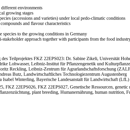
s different environments
cal growing stages
 species (accessions and varieties) under local pedo-climatic conditions
ng compounds and flavour characteristics
y
hese species to the growing conditions in Germany
i-stakeholder approach together with participants from the food industr
 des Teilprojektes FKZ 22EPS023: Dr. Sabine Zikeli, Universität Ho
rike Lohwasser, Leibniz-Institut für Pflanzengenetik und Kulturpflan
oritz Reckling, Leibniz-Zentrum für Agrarlandschaftsforschung (ZALF
ndreas Butz, Landwirtschaftliches Technologiezentrum Augustenberg
Isabel Winterling, Bayerische Landesanstalt für Landwirtschaft (LfL)
 22EPS026, FKZ 22EPS027, Genetische Ressourcen, genetic resource
, Pflanzenzüchtung, plant breeding, Humanernährung, human nutrition, Fu