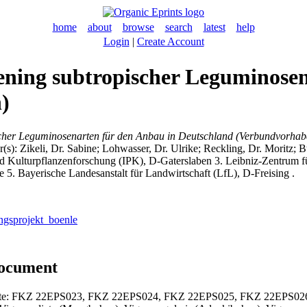
home
about
browse
search
latest
help
Login
|
Create Account
ning subtropischer Leguminosen
)
cher Leguminosenarten für den Anbau in Deutschland (Verbundvorhab
r(s):
Zikeli, Dr. Sabine
;
Lohwasser, Dr. Ulrike
;
Reckling, Dr. Moritz
;
B
nd Kulturpflanzenforschung (IPK), D-Gaterslaben 3. Leibniz-Zentrum 
5. Bayerische Landesanstalt für Landwirtschaft (LfL), D-Freising .
ungsprojekt_boenle
document
projekte: FKZ 22EPS023, FKZ 22EPS024, FKZ 22EPS025, FKZ 22EPS0