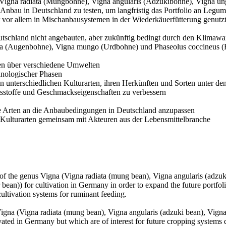
a (Vigna radiata (Mungbohne), Vigna angularis (Adzukibohne), Vigna 
nbau in Deutschland zu testen, um langfristig das Portfolio an Legumi
r vor allem in Mischanbausystemen in der Wiederkäuerfütterung genutzt
eutschland nicht angebauten, aber zukünftig bedingt durch den Klimaw
ata (Augenbohne), Vigna mungo (Urdbohne) und Phaseolus coccineus (F
rten über verschiedene Umwelten
änologischer Phasen
den unterschiedlichen Kulturarten, ihren Herkünften und Sorten unter 
ltsstoffe und Geschmackseigenschaften zu verbessern
se Arten an die Anbaubedingungen in Deutschland anzupassen
 Kulturarten gemeinsam mit Akteuren aus der Lebensmittelbranche
 of the genus Vigna (Vigna radiata (mung bean), Vigna angularis (adzuk
ean)) for cultivation in Germany in order to expand the future portfol
cultivation systems for ruminant feeding.
 Vigna (Vigna radiata (mung bean), Vigna angularis (adzuki bean), Vig
ated in Germany but which are of interest for future cropping systems 