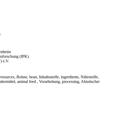
y
henheim
zenforschung (IPK)
) e.V.
s, Bohne, bean, Inhaltsstoffe, ingredients, Nährstoffe,
ttermittel, animal feed , Verarbeitung, processing, Abiotischer