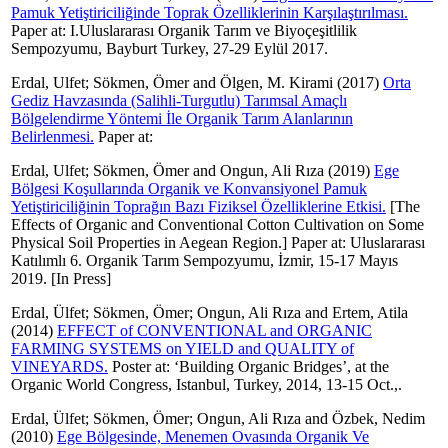
Pamuk Yetiştiriciliğinde Toprak Özelliklerinin Karşılaştırılması.
Paper at: I.Uluslararası Organik Tarım ve Biyoçeşitlilik
Sempozyumu, Bayburt Turkey, 27-29 Eylül 2017.
Erdal, Ulfet
;
Sökmen, Ömer
and
Ölgen, M. Kirami
(2017)
Orta
Gediz Havzasında (Salihli-Turgutlu) Tarımsal Amaçlı
Bölgelendirme Yöntemi İle Organik Tarım Alanlarının
Belirlenmesi.
Paper at:
Erdal, Ulfet
;
Sökmen, Ömer
and
Ongun, Ali Rıza
(2019)
Ege
Bölgesi Koşullarında Organik ve Konvansiyonel Pamuk
Yetiştiriciliğinin Toprağın Bazı Fiziksel Özelliklerine Etkisi.
[The
Effects of Organic and Conventional Cotton Cultivation on Some
Physical Soil Properties in Aegean Region.] Paper at: Uluslararası
Katılımlı 6. Organik Tarım Sempozyumu, İzmir, 15-17 Mayıs
2019. [In Press]
Erdal, Ülfet
;
Sökmen, Ömer
;
Ongun, Ali Rıza
and
Ertem, Atila
(2014)
EFFECT of CONVENTIONAL and ORGANIC
FARMING SYSTEMS on YIELD and QUALITY of
VINEYARDS.
Poster at: ‘Building Organic Bridges’, at the
Organic World Congress, Istanbul, Turkey, 2014, 13-15 Oct.,.
Erdal, Ülfet
;
Sökmen, Ömer
;
Ongun, Ali Rıza
and
Özbek, Nedim
(2010)
Ege Bölgesinde, Menemen Ovasında Organik Ve