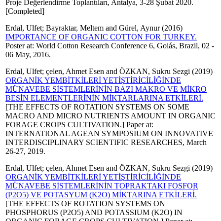
Proje Değerlendirme Toplantıları, Antalya, 3-28 Şubat 2020.
[Completed]
Erdal, Ulfet
;
Bayraktar, Meltem
and
Gürel, Aynur
(2016)
IMPORTANCE OF ORGANIC COTTON FOR TURKEY.
Poster at: World Cotton Research Conference 6, Goiás, Brazil, 02 -
06 May, 2016.
Erdal, Ulfet
;
çelen, Ahmet Esen
and
ÖZKAN, Sukru Sezgi
(2019)
ORGANİK YEMBİTKİLERİ YETİŞTİRİCİLİĞİNDE
MÜNAVEBE SİSTEMLERİNİN BAZI MAKRO VE MİKRO
BESİN ELEMENTLERİNİN MİKTARLARINA ETKİLERİ.
[THE EFFECTS OF ROTATION SYSTEMS ON SOME
MACRO AND MICRO NUTRIENTS AMOUNT IN ORGANIC
FORAGE CROPS CULTIVATION.] Paper at:
INTERNATIONAL AGEAN SYMPOSIUM ON INNOVATIVE
INTERDISCIPLINARY SCIENTIFIC RESEARCHES, March
26-27, 2019.
Erdal, Ulfet
;
çelen, Ahmet Esen
and
ÖZKAN, Sukru Sezgi
(2019)
ORGANİK YEMBİTKİLERİ YETİŞTİRİCİLİĞİNDE
MÜNAVEBE SİSTEMLERİNİN TOPRAKTAKI FOSFOR
(P2O5) VE POTASYUM (K2O) MİKTARINA ETKİLERİ.
[THE EFFECTS OF ROTATION SYSTEMS ON
PHOSPHORUS (P2O5) AND POTASSIUM (K2O) IN