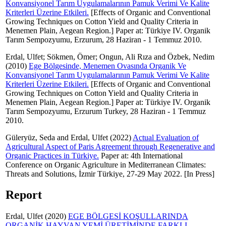
Konvansiyonel Tarım Uygulamalarının Pamuk Verimi Ve Kalite
Kriterleri Üzerine Etkileri.
[Effects of Organic and Conventional
Growing Techniques on Cotton Yield and Quality Criteria in
Menemen Plain, Aegean Region.] Paper at: Türkiye IV. Organik
Tarım Sempozyumu, Erzurum, 28 Haziran - 1 Temmuz 2010.
Erdal, Ulfet
;
Sökmen, Ömer
;
Ongun, Ali Rıza
and
Özbek, Nedim
(2010)
Ege Bölgesinde, Menemen Ovasında Organik Ve
Konvansiyonel Tarım Uygulamalarının Pamuk Verimi Ve Kalite
Kriterleri Üzerine Etkileri.
[Effects of Organic and Conventional
Growing Techniques on Cotton Yield and Quality Criteria in
Menemen Plain, Aegean Region.] Paper at: Türkiye IV. Organik
Tarım Sempozyumu, Erzurum Turkey, 28 Haziran - 1 Temmuz
2010.
Güleryüz, Seda
and
Erdal, Ulfet
(2022)
Actual Evaluation of
Agricultural Aspect of Paris Agreement through Regenerative and
Organic Practices in Türkiye.
Paper at: 4th International
Conference on Organic Agriculture in Mediterranean Climates:
Threats and Solutions, İzmir Türkiye, 27-29 May 2022. [In Press]
Report
Erdal, Ulfet
(2020)
EGE BÖLGESİ KOŞULLARINDA
ORGANİK HAYVAN YEMİ ÜRETİMİNDE FARKLI