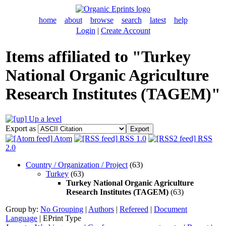
home
about
browse
search
latest
help
Login
|
Create Account
Items affiliated to "Turkey
National Organic Agriculture
Research Institutes (TAGEM)"
Up a level
Export as
Atom
RSS 1.0
RSS
2.0
Country / Organization / Project
(63)
Turkey
(63)
Turkey National Organic Agriculture
Research Institutes (TAGEM)
(63)
Group by:
No Grouping
|
Authors
|
Refereed
|
Document
Language
|
EPrint Type