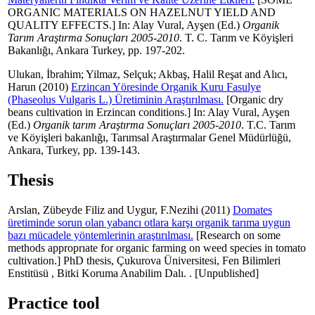
ORGANIC MATERIALS ON HAZELNUT YIELD AND
QUALITY EFFECTS.] In:
Alay Vural, Ayşen
(Ed.)
Organik
Tarım Araştırma Sonuçları 2005-2010
. T. C. Tarım ve Köyişleri
Bakanlığı, Ankara Turkey, pp. 197-202.
Ulukan, İbrahim
;
Yilmaz, Selçuk
;
Akbaş, Halil Reşat
and
Alıcı,
Harun
(2010)
Erzincan Yöresinde Organik Kuru Fasulye
(Phaseolus Vulgaris L.) Üretiminin Araştırılması.
[Organic dry
beans cultivation in Erzincan conditions.] In:
Alay Vural, Ayşen
(Ed.)
Organik tarım Araştırma Sonuçları 2005-2010
. T.C. Tarım
ve Köyişleri bakanlığı, Tarımsal Araştırmalar Genel Müdürlüğü,
Ankara, Turkey, pp. 139-143.
Thesis
Arslan, Zübeyde Filiz
and
Uygur, F.Nezihi
(2011)
Domates
üretiminde sorun olan yabancı otlara karşı organik tarıma uygun
bazı mücadele yöntemlerinin araştırılması.
[Research on some
methods approprıate for organic farming on weed species in tomato
cultivation.] PhD thesis, Çukurova Üniversitesi, Fen Bilimleri
Enstitüsü , Bitki Koruma Anabilim Dalı. . [Unpublished]
Practice tool