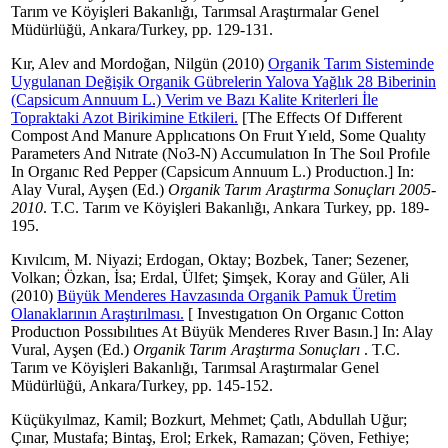
Tarım ve Köyişleri Bakanlığı, Tarımsal Araştırmalar Genel
Müdürlüğü, Ankara/Turkey, pp. 129-131.
Kır, Alev
and
Mordoğan, Nilgün
(2010)
Organik Tarım Sisteminde
Uygulanan Değişik Organik Gübrelerin Yalova Yağlık 28 Biberinin
(Capsicum Annuum L.) Verim ve Bazı Kalite Kriterleri İle
Topraktaki Azot Birikimine Etkileri.
[The Effects Of Dıfferent
Compost And Manure Applıcatıons On Fruıt Yıeld, Some Qualıty
Parameters And Nıtrate (No3-N) Accumulatıon In The Soıl Profıle
In Organıc Red Pepper (Capsicum Annuum L.) Productıon.] In:
Alay Vural, Ayşen
(Ed.)
Organik Tarım Araştırma Sonuçları 2005-
2010
. T.C. Tarım ve Köyişleri Bakanlığı, Ankara Turkey, pp. 189-
195.
Kıvılcım, M. Niyazi
;
Erdogan, Oktay
;
Bozbek, Taner
;
Sezener,
Volkan
;
Özkan, İsa
;
Erdal, Ülfet
;
Şimşek, Koray
and
Güler, Ali
(2010)
Büyük Menderes Havzasında Organik Pamuk Üretim
Olanaklarının Araştırılması.
[ Investıgatıon On Organıc Cotton
Productıon Possıbılıtıes At Büyük Menderes Rıver Basın.] In:
Alay
Vural, Ayşen
(Ed.)
Organik Tarım Araştırma Sonuçları
. T.C.
Tarım ve Köyişleri Bakanlığı, Tarımsal Araştırmalar Genel
Müdürlüğü, Ankara/Turkey, pp. 145-152.
Küçükyılmaz, Kamil
;
Bozkurt, Mehmet
;
Çatlı, Abdullah Uğur
;
Çınar, Mustafa
;
Bintaş, Erol
;
Erkek, Ramazan
;
Çöven, Fethiye
;