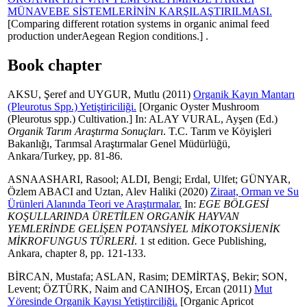
MÜNAVEBE SİSTEMLERİNİN KARŞILAŞTIRILMASI.
[Comparing different rotation systems in organic animal feed
production underAegean Region conditions.] .
Book chapter
AKSU, Şeref
and
UYGUR, Mutlu
(2011)
Organik Kayın Mantarı
(Pleurotus Spp.) Yetiştiriciliği.
[Organic Oyster Mushroom
(Pleurotus spp.) Cultivation.] In:
ALAY VURAL, Ayşen
(Ed.)
Organik Tarım Araştırma Sonuçları
. T.C. Tarım ve Köyişleri
Bakanlığı, Tarımsal Araştırmalar Genel Müdürlüğü,
Ankara/Turkey, pp. 81-86.
ASNAASHARI, Rasool
;
ALDI, Bengi
;
Erdal, Ulfet
;
GÜNYAR,
Özlem ABACI
and
Uztan, Alev Haliki
(2020)
Ziraat, Orman ve Su
Ürünleri Alanında Teori ve Araştırmalar.
In:
EGE BÖLGESİ
KOŞULLARINDA ÜRETİLEN ORGANİK HAYVAN
YEMLERİNDE GELİŞEN POTANSİYEL MİKOTOKSİJENİK
MİKROFUNGUS TÜRLERİ
. 1 st edition. Gece Publishing,
Ankara, chapter 8, pp. 121-133.
BİRCAN, Mustafa
;
ASLAN, Rasim
;
DEMİRTAŞ, Bekir
;
SON,
Levent
;
ÖZTÜRK, Naim
and
CANIHOŞ, Ercan
(2011)
Mut
Yöresinde Organik Kayısı Yetiştirciliği.
[Organic Apricot