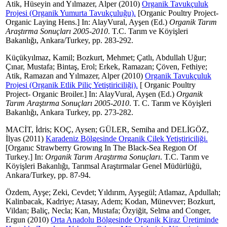
Atik, Hüseyin
and
Yılmazer, Alper
(2010)
Organik Tavukçuluk
Projesi (Organik Yumurta Tavukçuluğu).
[Organic Poultry Project-
Organic Laying Hens.] In:
AlayVural, Ayşen
(Ed.)
Organik Tarım
Araştırma Sonuçları 2005-2010
. T.C. Tarım ve Köyişleri
Bakanlığı, Ankara/Turkey, pp. 283-292.
Küçükyılmaz, Kamil
;
Bozkurt, Mehmet
;
Çatlı, Abdullah Uğur
;
Çınar, Mustafa
;
Bintaş, Erol
;
Erkek, Ramazan
;
Çöven, Fethiye
;
Atik, Ramazan
and
Yılmazer, Alper
(2010)
Organik Tavukçuluk
Projesi (Organik Etlik Piliç Yetiştiriciliği).
[ Organic Poultry
Project- Organic Broiler.] In:
AlayVural, Ayşen
(Ed.)
Organik
Tarım Araştırma Sonuçları 2005-2010
. T. C. Tarım ve Köyişleri
Bakanlığı, Ankara Turkey, pp. 273-282.
MACİT, İdris
;
KOÇ, Aysen
;
GÜLER, Semiha
and
DELİGÖZ,
İlyas
(2011)
Karadeniz Bölgesinde Organik Çilek Yetiştiriciliği.
[Organıc Strawberry Growıng In The Black-Sea Regıon Of
Turkey.] In:
Organik Tarım Araştırma Sonuçları
. T.C. Tarım ve
Köyişleri Bakanlığı, Tarımsal Araştırmalar Genel Müdürlüğü,
Ankara/Turkey, pp. 87-94.
Özdem, Ayşe
;
Zeki, Cevdet
;
Yıldırım, Ayşegül
;
Atlamaz, Apdullah
;
Kalinbacak, Kadriye
;
Atasay, Adem
;
Kodan, Münevver
;
Bozkurt,
Vildan
;
Baliç, Necla
;
Kan, Mustafa
;
Özyiğit, Selma
and
Conger,
Ergun
(2010)
Orta Anadolu Bölgesinde Organik Kiraz Üretiminde