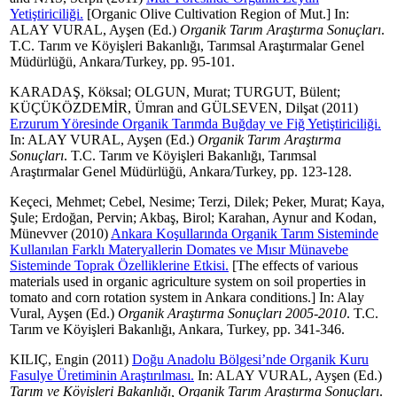
Yetiştiriciliği.
[Organic Olive Cultivation Region of Mut.] In:
ALAY VURAL, Ayşen
(Ed.)
Organik Tarım Araştırma Sonuçları
.
T.C. Tarım ve Köyişleri Bakanlığı, Tarımsal Araştırmalar Genel
Müdürlüğü, Ankara/Turkey, pp. 95-101.
KARADAŞ, Köksal
;
OLGUN, Murat
;
TURGUT, Bülent
;
KÜÇÜKÖZDEMİR, Ümran
and
GÜLSEVEN, Dilşat
(2011)
Erzurum Yöresinde Organik Tarımda Buğday ve Fiğ Yetiştiriciliği.
In:
ALAY VURAL, Ayşen
(Ed.)
Organik Tarım Araştırma
Sonuçları
. T.C. Tarım ve Köyişleri Bakanlığı, Tarımsal
Araştırmalar Genel Müdürlüğü, Ankara/Turkey, pp. 123-128.
Keçeci, Mehmet
;
Cebel, Nesime
;
Terzi, Dilek
;
Peker, Murat
;
Kaya,
Şule
;
Erdoğan, Pervin
;
Akbaş, Birol
;
Karahan, Aynur
and
Kodan,
Münevver
(2010)
Ankara Koşullarında Organik Tarım Sisteminde
Kullanılan Farklı Materyallerin Domates ve Mısır Münavebe
Sisteminde Toprak Özelliklerine Etkisi.
[The effects of various
materials used in organic agriculture system on soil properties in
tomato and corn rotation system in Ankara conditions.] In:
Alay
Vural, Ayşen
(Ed.)
Organik Araştırma Sonuçları 2005-2010
. T.C.
Tarım ve Köyişleri Bakanlığı, Ankara, Turkey, pp. 341-346.
KILIÇ, Engin
(2011)
Doğu Anadolu Bölgesi’nde Organik Kuru
Fasulye Üretiminin Araştırılması.
In:
ALAY VURAL, Ayşen
(Ed.)
Tarım ve Köyişleri Bakanlığı, Organik Tarım Araştırma Sonuçları
.