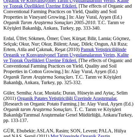
Organik ve Konvansiyonel Tarım Uygulamalarının Verim, Kalite
ve Toprak Özellikleri Üzerine Etkileri.
[The effects of Organic and
Conventional Farming Practices on Yield, Quality and Soil
Properties in Vineyard Growing.] In:
Alay Vural, Ayşen
(Ed.)
Organik Tarım Araştırma Sonuçları 2005-2010
. T.C. Tarım ve
Köyişleri Bakanlığı, Ankara, Turkey, pp. 333-340.
Erdal, Ülfet
;
Sökmen, Ömer
;
Üner, Kürşat
;
Bilir, Lamia
;
Göçmez,
Selçuk
;
Okur, Nur
;
Okur, Bülent
;
Anaç, Dilek
;
Ongun, Ali Rıza
;
Ertem, Atila
and
Çakmak, Reşat
(2010)
Pamuk Yetiştiriciliğinde
Organik ve Konvansiyonel Tarım Uygulamalarının Verim, Kalite
ve Toprak Özellikleri Üzerine Etkileri.
[The effects of Organic and
Conventional Farming Practices on Yield, Quality and Soil
Properties in Cotton Growing.] In:
Alay Vural, Ayşen
(Ed.)
Organik Tarım Araştırma Sonuçları
. T.C. Tarım ve Köyişleri
Bakanlığı, Ankara, Turkey, pp. 325-332.
Güler, Semiha
;
Acar, Mustafa
;
Duran, Hüseyin
and
Aytaç, Selim
(2011)
Organik Patates Yetiştiriciliği Üzerinde Araştırmalar.
[Research on Organic Potato Farming.] In:
Alay Vural, Ayşen
(Ed.)
Organik tarım Araştırma Sonuçları
. T. C. Tarım ve Köyişleri
Bakanlığı/Tarımsal Araştırmalar Genel Müdürlüğü, Ankara/Turkey,
pp. 133-137.
GÜR, Ebubekir
;
ASLAN, Rasim
;
SON, Levent
;
PALA, Hülya
and
NAS, Serpil
(2011)
Mut Yöresinde Organik Zeytin