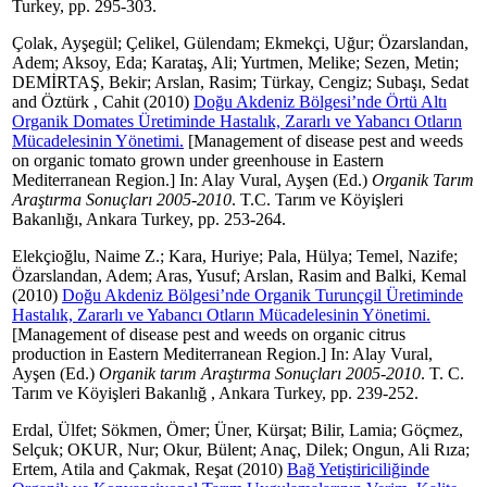
Turkey, pp. 295-303.
Çolak, Ayşegül
;
Çelikel, Gülendam
;
Ekmekçi, Uğur
;
Özarslandan,
Adem
;
Aksoy, Eda
;
Karataş, Ali
;
Yurtmen, Melike
;
Sezen, Metin
;
DEMİRTAŞ, Bekir
;
Arslan, Rasim
;
Türkay, Cengiz
;
Subaşı, Sedat
and
Öztürk , Cahit
(2010)
Doğu Akdeniz Bölgesi’nde Örtü Altı
Organik Domates Üretiminde Hastalık, Zararlı ve Yabancı Otların
Mücadelesinin Yönetimi.
[Management of disease pest and weeds
on organic tomato grown under greenhouse in Eastern
Mediterranean Region.] In:
Alay Vural, Ayşen
(Ed.)
Organik Tarım
Araştırma Sonuçları 2005-2010
. T.C. Tarım ve Köyişleri
Bakanlığı, Ankara Turkey, pp. 253-264.
Elekçioğlu, Naime Z.
;
Kara, Huriye
;
Pala, Hülya
;
Temel, Nazife
;
Özarslandan, Adem
;
Aras, Yusuf
;
Arslan, Rasim
and
Balki, Kemal
(2010)
Doğu Akdeniz Bölgesi’nde Organik Turunçgil Üretiminde
Hastalık, Zararlı ve Yabancı Otların Mücadelesinin Yönetimi.
[Management of disease pest and weeds on organic citrus
production in Eastern Mediterranean Region.] In:
Alay Vural,
Ayşen
(Ed.)
Organik tarım Araştırma Sonuçları 2005-2010
. T. C.
Tarım ve Köyişleri Bakanlığ , Ankara Turkey, pp. 239-252.
Erdal, Ülfet
;
Sökmen, Ömer
;
Üner, Kürşat
;
Bilir, Lamia
;
Göçmez,
Selçuk
;
OKUR, Nur
;
Okur, Bülent
;
Anaç, Dilek
;
Ongun, Ali Rıza
;
Ertem, Atila
and
Çakmak, Reşat
(2010)
Bağ Yetiştiriciliğinde