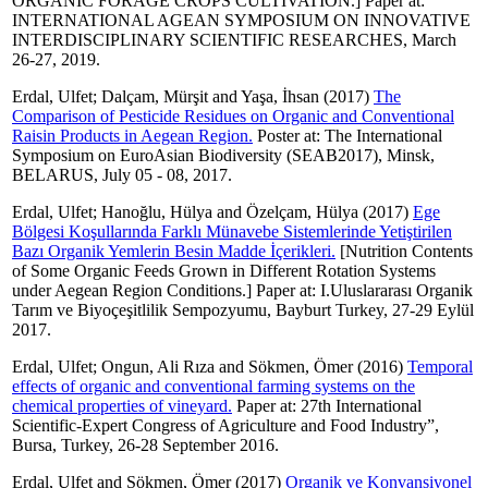
ORGANIC FORAGE CROPS CULTIVATION.] Paper at:
INTERNATIONAL AGEAN SYMPOSIUM ON INNOVATIVE
INTERDISCIPLINARY SCIENTIFIC RESEARCHES, March
26-27, 2019.
Erdal, Ulfet
;
Dalçam, Mürşit
and
Yaşa, İhsan
(2017)
The
Comparison of Pesticide Residues on Organic and Conventional
Raisin Products in Aegean Region.
Poster at: The International
Symposium on EuroAsian Biodiversity (SEAB2017), Minsk,
BELARUS, July 05 - 08, 2017.
Erdal, Ulfet
;
Hanoğlu, Hülya
and
Özelçam, Hülya
(2017)
Ege
Bölgesi Koşullarında Farklı Münavebe Sistemlerinde Yetiştirilen
Bazı Organik Yemlerin Besin Madde İçerikleri.
[Nutrition Contents
of Some Organic Feeds Grown in Different Rotation Systems
under Aegean Region Conditions.] Paper at: I.Uluslararası Organik
Tarım ve Biyoçeşitlilik Sempozyumu, Bayburt Turkey, 27-29 Eylül
2017.
Erdal, Ulfet
;
Ongun, Ali Rıza
and
Sökmen, Ömer
(2016)
Temporal
effects of organic and conventional farming systems on the
chemical properties of vineyard.
Paper at: 27th International
Scientific-Expert Congress of Agriculture and Food Industry”,
Bursa, Turkey, 26-28 September 2016.
Erdal, Ulfet
and
Sökmen, Ömer
(2017)
Organik ve Konvansiyonel