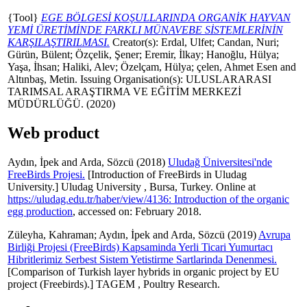
{Tool}
EGE BÖLGESİ KOŞULLARINDA ORGANİK HAYVAN
YEMİ ÜRETİMİNDE FARKLI MÜNAVEBE SİSTEMLERİNİN
KARŞILAŞTIRILMASI.
Creator(s):
Erdal, Ulfet
;
Candan, Nuri
;
Gürün, Bülent
;
Özçelik, Şener
;
Eremir, İlkay
;
Hanoğlu, Hülya
;
Yaşa, İhsan
;
Haliki, Alev
;
Özelçam, Hülya
;
çelen, Ahmet Esen
and
Altınbaş, Metin
. Issuing Organisation(s): ULUSLARARASI
TARIMSAL ARAŞTIRMA VE EĞİTİM MERKEZİ
MÜDÜRLÜĞÜ. (2020)
Web product
Aydın, İpek
and
Arda, Sözcü
(2018)
Uludağ Üniversitesi'nde
FreeBirds Projesi.
[Introduction of FreeBirds in Uludag
University.] Uludag University , Bursa, Turkey. Online at
https://uludag.edu.tr/haber/view/4136: Introduction of the organic
egg production
, accessed on: February 2018.
Züleyha, Kahraman
;
Aydın, İpek
and
Arda, Sözcü
(2019)
Avrupa
Birliği Projesi (FreeBirds) Kapsaminda Yerli Ticari Yumurtacı
Hibritlerimiz Serbest Sistem Yetistirme Sartlarinda Denenmesi.
[Comparison of Turkish layer hybrids in organic project by EU
project (Freebirds).] TAGEM , Poultry Research.