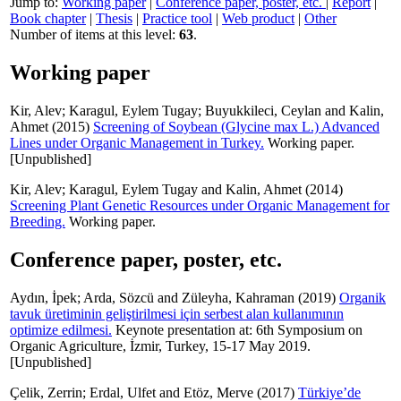
Jump to:
Working paper
|
Conference paper, poster, etc.
|
Report
|
Book chapter
|
Thesis
|
Practice tool
|
Web product
|
Other
Number of items at this level:
63
.
Working paper
Kir, Alev
;
Karagul, Eylem Tugay
;
Buyukkileci, Ceylan
and
Kalin,
Ahmet
(2015)
Screening of Soybean (Glycine max L.) Advanced
Lines under Organic Management in Turkey.
Working paper.
[Unpublished]
Kir, Alev
;
Karagul, Eylem Tugay
and
Kalin, Ahmet
(2014)
Screening Plant Genetic Resources under Organic Management for
Breeding.
Working paper.
Conference paper, poster, etc.
Aydın, İpek
;
Arda, Sözcü
and
Züleyha, Kahraman
(2019)
Organik
tavuk üretiminin geliştirilmesi için serbest alan kullanımının
optimize edilmesi.
Keynote presentation at: 6th Symposium on
Organic Agriculture, İzmir, Turkey, 15-17 May 2019.
[Unpublished]
Çelik, Zerrin
;
Erdal, Ulfet
and
Etöz, Merve
(2017)
Türkiye’de