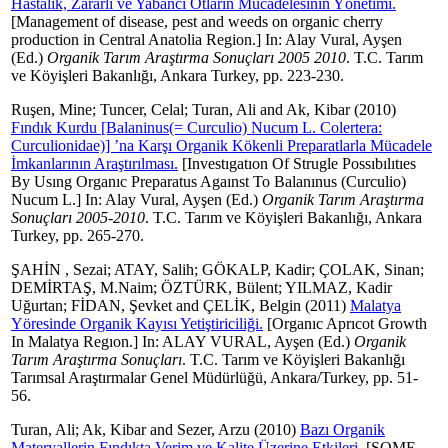
Hastalık, Zararlı ve Yabancı Otların Mücadelesinin Yönetimi.
[Management of disease, pest and weeds on organic cherry
production in Central Anatolia Region.] In:
Alay Vural, Ayşen
(Ed.)
Organik Tarım Araştırma Sonuçları 2005 2010
. T.C. Tarım
ve Köyişleri Bakanlığı, Ankara Turkey, pp. 223-230.
Ruşen, Mine
;
Tuncer, Celal
;
Turan, Ali
and
Ak, Kibar
(2010)
Fındık Kurdu [Balaninus(= Curculio) Nucum L. Colertera:
Curculionidae)] ’na Karşı Organik Kökenli Preparatlarla Mücadele
İmkanlarının Araştırılması.
[Investıgatıon Of Strugle Possıbılıtıes
By Usıng Organıc Preparatus Agaınst To Balanınus (Curculio)
Nucum L.] In:
Alay Vural, Ayşen
(Ed.)
Organik Tarım Araştırma
Sonuçları 2005-2010
. T.C. Tarım ve Köyişleri Bakanlığı, Ankara
Turkey, pp. 265-270.
ŞAHİN , Sezai
;
ATAY, Salih
;
GÖKALP, Kadir
;
ÇOLAK, Sinan
;
DEMİRTAŞ, M.Naim
;
ÖZTÜRK, Bülent
;
YILMAZ, Kadir
Uğurtan
;
FİDAN, Şevket
and
ÇELİK, Belgin
(2011)
Malatya
Yöresinde Organik Kayısı Yetiştiriciliği.
[Organıc Aprıcot Growth
In Malatya Regıon.] In:
ALAY VURAL, Ayşen
(Ed.)
Organik
Tarım Araştırma Sonuçları
. T.C. Tarım ve Köyişleri Bakanlığı
Tarımsal Araştırmalar Genel Müdürlüğü, Ankara/Turkey, pp. 51-
56.
Turan, Ali
;
Ak, Kibar
and
Sezer, Arzu
(2010)
Bazı Organik
Materyallerin Fındıkta Verim ve Kalite Üzerine Etkileri.
[SOME