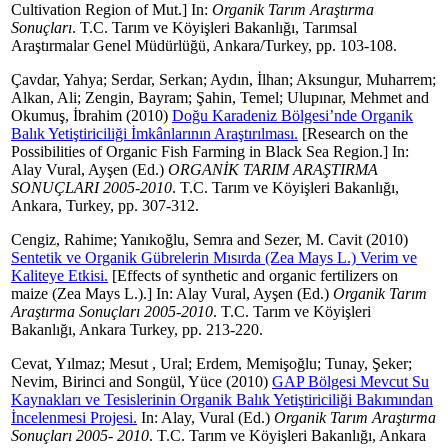
Cultivation Region of Mut.] In:
Organik Tarım Araştırma
Sonuçları
. T.C. Tarım ve Köyişleri Bakanlığı, Tarımsal
Araştırmalar Genel Müdürlüğü, Ankara/Turkey, pp. 103-108.
Çavdar, Yahya
;
Serdar, Serkan
;
Aydın, İlhan
;
Aksungur, Muharrem
;
Alkan, Ali
;
Zengin, Bayram
;
Şahin, Temel
;
Ulupınar, Mehmet
and
Okumuş, İbrahim
(2010)
Doğu Karadeniz Bölgesi’nde Organik
Balık Yetiştiriciliği İmkânlarının Araştırılması.
[Research on the
Possibilities of Organic Fish Farming in Black Sea Region.] In:
Alay Vural, Ayşen
(Ed.)
ORGANİK TARIM ARAŞTIRMA
SONUÇLARI 2005-2010
. T.C. Tarım ve Köyişleri Bakanlığı,
Ankara, Turkey, pp. 307-312.
Cengiz, Rahime
;
Yanıkoğlu, Semra
and
Sezer, M. Cavit
(2010)
Sentetik ve Organik Gübrelerin Mısırda (Zea Mays L.) Verim ve
Kaliteye Etkisi.
[Effects of synthetic and organic fertilizers on
maize (Zea Mays L.).] In:
Alay Vural, Ayşen
(Ed.)
Organik Tarım
Araştırma Sonuçları 2005-2010
. T.C. Tarım ve Köyişleri
Bakanlığı, Ankara Turkey, pp. 213-220.
Cevat, Yılmaz
;
Mesut , Ural
;
Erdem, Memişoğlu
;
Tunay, Şeker
;
Nevim, Birinci
and
Songül, Yüce
(2010)
GAP Bölgesi Mevcut Su
Kaynakları ve Tesislerinin Organik Balık Yetiştiriciliği Bakımından
İncelenmesi Projesi.
In:
Alay, Vural
(Ed.)
Organik Tarım Araştırma
Sonuçları 2005- 2010
. T.C. Tarım ve Köyişleri Bakanlığı, Ankara