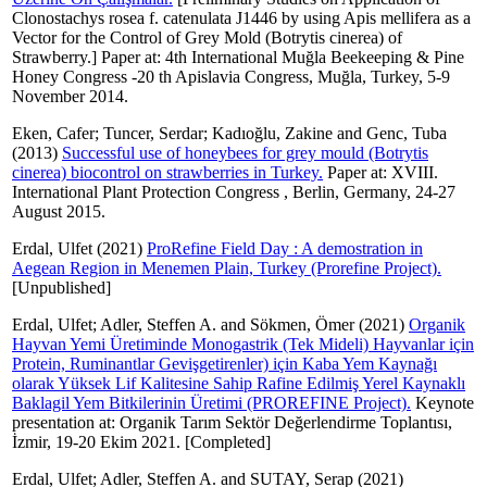
Clonostachys rosea f. catenulata J1446 by using Apis mellifera as a
Vector for the Control of Grey Mold (Botrytis cinerea) of
Strawberry.] Paper at: 4th International Muğla Beekeeping & Pine
Honey Congress -20 th Apislavia Congress, Muğla, Turkey, 5-9
November 2014.
Eken, Cafer
;
Tuncer, Serdar
;
Kadıoğlu, Zakine
and
Genc, Tuba
(2013)
Successful use of honeybees for grey mould (Botrytis
cinerea) biocontrol on strawberries in Turkey.
Paper at: XVIII.
International Plant Protection Congress , Berlin, Germany, 24-27
August 2015.
Erdal, Ulfet
(2021)
ProRefine Field Day : A demostration in
Aegean Region in Menemen Plain, Turkey (Prorefine Project).
[Unpublished]
Erdal, Ulfet
;
Adler, Steffen A.
and
Sökmen, Ömer
(2021)
Organik
Hayvan Yemi Üretiminde Monogastrik (Tek Mideli) Hayvanlar için
Protein, Ruminantlar Gevişgetirenler) için Kaba Yem Kaynağı
olarak Yüksek Lif Kalitesine Sahip Rafine Edilmiş Yerel Kaynaklı
Baklagil Yem Bitkilerinin Üretimi (PROREFINE Project).
Keynote
presentation at: Organik Tarım Sektör Değerlendirme Toplantısı,
İzmir, 19-20 Ekim 2021. [Completed]
Erdal, Ulfet
;
Adler, Steffen A.
and
SUTAY, Serap
(2021)