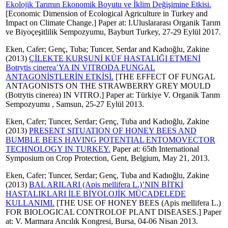
Ekolojik Tarımın Ekonomik Boyutu ve İklim Değişimine Etkisi.
[Economic Dimension of Ecological Agriculture in Turkey and
Impact on Climate Change.] Paper at: I.Uluslararası Organik Tarım
ve Biyoçeşitlilik Sempozyumu, Bayburt Turkey, 27-29 Eylül 2017.
Eken, Cafer
;
Genç, Tuba
;
Tuncer, Serdar
and
Kadıoğlu, Zakine
(2013)
ÇİLEKTE KURŞUNİ KÜF HASTALIĞI ETMENİ
Botrytis cinerea’YA IN VITRODA FUNGAL
ANTAGONİSTLERİN ETKİSİ.
[THE EFFECT OF FUNGAL
ANTAGONISTS ON THE STRAWBERRY GREY MOULD
(Botrytis cinerea) IN VITRO.] Paper at: Türkiye V. Organik Tarım
Sempozyumu , Samsun, 25-27 Eylül 2013.
Eken, Cafer
;
Tuncer, Serdar
;
Genç, Tuba
and
Kadıoğlu, Zakine
(2013)
PRESENT SITUATION OF HONEY BEES AND
BUMBLE BEES HAVING POTENTIAL ENTOMOVECTOR
TECHNOLOGY IN TURKEY.
Paper at: 65th International
Symposium on Crop Protection, Gent, Belgium, May 21, 2013.
Eken, Cafer
;
Tuncer, Serdar
;
Genç, Tuba
and
Kadıoğlu, Zakine
(2013)
BAL ARILARI (Apis mellifera L.)’NIN BİTKİ
HASTALIKLARI İLE BİYOLOJİK MÜCADELEDE
KULLANIMI.
[THE USE OF HONEY BEES (Apis mellifera L.)
FOR BIOLOGICAL CONTROLOF PLANT DISEASES.] Paper
at: V. Marmara Arıcılık Kongresi, Bursa, 04-06 Nisan 2013.