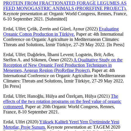
PROTEIN FROM FRACTIONATED FORAGE LEGUMES AS
FEED MONOGASTRIC ANIMALS (PROREFINE PROJECT).
Keynote presentation at: Organic World Congress, Rennes, France,
6-10 September 2021. [Submitted]
Erdal, Ulfet
;
Çelik, Zerrin
and
Gürel, Aynur
(2022)
Evaluating
Organic Cotton Production in Türkiye.
Paper at: 4th International
Conference on Organic Agriculture in Mediterranean Climates:
Threats and Solutions, İzmir Türkiye, 27-29 May 2022. [In Press]
Erdal, Ulfet
;
Dağdelen, İlhami Levent
;
Logstein, Brit
;
Adler,
Steffen A.
and
Sökmen, Ömer
(2022)
A Qualitative Study on the
Reception of New Organic Feed Production Techniques in
Menemen, Aegean Region (ProRefine Project).
Paper at: 4th
International Conference on Organic Agriculture in Mediterranean
Climates: Threats and Solutions, İzmir Türkiye, 27-29 May 2022.
[In Press]
Erdal, Ulfet
;
Hanoğlu, Hülya
and
Özelçam, Hülya
(2021)
The
effects of the two rotation programs on the feed value of organic
cottonseed.
Paper at: 20th Organic World Congress, Rennes,
France, 8-10 September 2021.
Erdal, Ulfet
(2020)
Yüksek Kaliteli Yerel Yem Üretiminde Yeni
Metotlar, Proje Sunum.
Keynote presentation at: TAGEM 2020