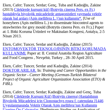
Eken, Cafer
;
Tuncer, Serdar
;
Genç, Tuba
and
Kadıoğlu, Zakine
(2013)
Çileklerde kurşuni küf (Botrytis cinerea Pers. ex Fr.)
hastalığıyla biyolojik mücadelede antagonistleri yaymada vektör
olarak bal arıları (Apis mellifera L.)’nın kullanımı*.
[Use of
honeybees (Apis mellifera L.) to disseminate biocontrol agents to
strawberries for grey mould (Botrytis cinerea Pers. ex Fr.).] Paper
at: I. Bitki Koruma Ürünleri ve Makinaları Kongresi, Antalya, 2-5
Nisan 2013.
Eken, Cafer
;
Tuncer, Serdar
and
Kadıoğlu, Zakine
(2015)
ENTOMOVEKTÖR TEKNOLOJİSİNİN BİTKİ KORUMADA
KULLANIMI.
Paper at: II. Central Anatolia Region Agriculture
and Food Congress , Nevşehir, Turkey , 28–30 April 2015.
Eken, Cafer
;
Tuncer, Serdar
and
Kadıoğlu, Zakine
(2014)
DOKTOR ARILAR.
In:
Training and Career Opportunities in the
Organic Sector - Career Meeting (German-Turkish Bilateral
Project of Organic Agriculture Organization Association (ETO) &
FiBL)
.
Eken, Cafer
;
Tuncer, Serdar
;
Kadıoğlu, Zakine
and
Genç, Tuba
(2014)
Çileklerde Kurşuni Küf (Botrytis cinerea) Hastalığının
Biyolojik Mücadelesi için Clonostachys rosea f. catenulata J1446
Uygulanmasında Vektör Olarak Apis mellifera’nın Kullanımı
Üzerine Ön Çalışmalar.
[Preliminary Studies on Application of