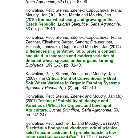
Seria Agronomie
, 52 (1), pp. 87-96.
Konvalina, Petr
;
Stehno, Zdenek
;
Capouchova, Ivana
;
Moudry, Jan (Jr.)
;
Juza, Martin
and
Moudry, Jan
(2010)
Emmer wheat using and growing in the
Czech Republic.
Lucrări Ştiinţifice, Seria Agronomie
,
53 (2), pp. 15-19.
Konvalina, Petr
;
Stehno, Zdenek
;
Capouchova, Ivana
;
Zechner, Elisabeth
;
Berger, Sandra
;
Grausgruber,
Heinrich
;
Janovska, Dagmar
and
Moudry , Jan
(2014)
Differences in grain/straw ratio, protein content
and yield in landraces and modern varieties of
different wheat species under organic farming.
Euphytica
, 199 (1-2), pp. 31-40.
Konvalina, Petr
;
Stehno, Zdenek
and
Moudry, Jan
(2009)
The Critical Point of Conventionally Bred
Soft Wheat Varieties in Organic Farming Systems.
Agronomy Research
, 7 (2), pp. 801-810.
Konvalina, Petr
;
Stehno, Zdenek
and
Moudry, Jan (Jr.)
(2007)
Testing of Suitability of Ideotype and
Varieties of Wheat for Organic and Low Input
Agriculture.
Lucrări Ştiinţifice, Seria Agronomie
, 50,
pp. 241-247.
Konvalina, Petr
;
Zechner, E.
and
Moudry, Jan
(2007)
Šlechtění a hodnocení vhodnosti odrůd pšenice
seté(Triticum aestivum L.) pro ekologické a low
input systémy hospodaření.
JU ZF v Českých