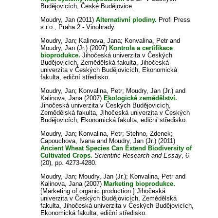
Budějovicích, České Budějovice.
Moudry, Jan
(2011)
Alternativní plodiny.
Profi Press
s.r.o., Praha 2 - Vinohrady.
Moudry, Jan
;
Kalinova, Jana
;
Konvalina, Petr
and
Moudry, Jan (Jr.)
(2007)
Kontrola a certifikace
bioprodukce.
Jihočeská univerzita v Českých
Budějovicích, Zemědělská fakulta, Jihočeská
univerzita v Českých Budějovicích, Ekonomická
fakulta, ediční středisko.
Moudry, Jan
;
Konvalina, Petr
;
Moudry, Jan (Jr.)
and
Kalinova, Jana
(2007)
Ekologické zemědělství.
Jihočeská univerzita v Českých Budějovicích,
Zemědělská fakulta, Jihočeská univerzita v Českých
Budějovicích, Ekonomická fakulta, ediční středisko.
Moudry, Jan
;
Konvalina, Petr
;
Stehno, Zdenek
;
Capouchova, Ivana
and
Moudry, Jan (Jr.)
(2011)
Ancient Wheat Species Can Extend Biodiversity of
Cultivated Crops.
Scientific Research and Essay
, 6
(20), pp. 4273-4280.
Moudry, Jan
;
Moudry, Jan (Jr.)
;
Konvalina, Petr
and
Kalinova, Jana
(2007)
Marketing bioprodukce.
[Marketing of organic production.] Jihočeská
univerzita v Českých Budějovicích, Zemědělská
fakulta, Jihočeská univerzita v Českých Budějovicích,
Ekonomická fakulta, ediční středisko.