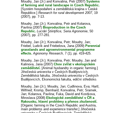
Moudry, Jan (Jr.)
and
Konvalina, Petr
(2007)
Systems
of farming and rural landscape in Czech Republic.
[Systém hospodaření a zemědělská krajina v České
Republice.]
Research for rural development 2007
, 19
(2007), pp. 7-13.
Moudry, Jan (Jr.)
;
Konvalina, Petr
and
Kolarova,
Pavlina
(2007)
Bioproduction in the Czech
Republic.
Lucrări Ştiinţifice, Seria Agronomie
, 50
(2007), pp. 277-281.
Moudry, Jan (Jr.)
;
Konvalina, Petr
;
Moudry, Jan
;
Friebel, Ludvík
and
Friebelova, Jana
(2009)
Perennial
grasslands and agroenvironmental programme
effects.
Agronomy Research
, 7 (1), pp. 419-425.
Moudry, Jan (Jr.)
;
Konvalina, Petr
;
Moudry, Jan
and
Kalinova, Jana
(2007)
Chov zvířat v ekologickém
zemědělství.
[Animal husbandry in organic farming.]
Jihočeská univerzita v Českých Budějovicích,
Zemědělská fakulta, Jihočeská univerzita v Českých
Budějovicích, Ekonomická fakulta, ediční středisko.
Moudry, Jan (Jr.)
;
Moudry, Jan
;
Cudlinova, Eva
;
Hartl,
Wilfried
;
Kromp, Bernhard
;
Konvalina, Petr
;
Sramek,
Jan
;
Kolarova, Pavlina
;
Fuka, David
and
Kostkova,
Miroslava
(2008)
Ekologické zemědělství v ČR a
Rakousku, hlavní problémy a přenos zkušeností.
[Organic farming in the Czech Republic and Austria,
main problems and experience transfer.] Jihočeská
univerzita v Českých Budějovicích, Zemědělská