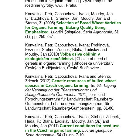
Production in Organic Farming.] Výzkumný ústav
rostlinné výroby, v.v.i., Praha.
Konvalina, Petr
;
Capouchova, Ivana
;
Moudry, Jan
(Jr.)
;
Zdrhova, I.
;
Sramek, Jan
;
Moudry, Jan
and
Sterba, Z.
(2008)
Selection of Bread Wheat Varieties
for Organic Farming, Baking Quality Being
Emphasized.
Lucrări Ştiinţifice, Seria Agronomie
, 51
(1), pp. 250-257.
Konvalina, Petr
;
Capouchova, Ivana
;
Prokinová,
Evženie
;
Stehno, Zdenek
;
Blaha, Ladislav
and
Moudry, Jan
(2010)
Volba osiva obilnin v
ekologickém zemědělství.
[Choice of seed of
cereals in organic farming.] Jihočeská univerzita v
Českých Budějovicích, České Budějovice.
Konvalina, Petr
;
Capouchova, Ivana
and
Stehno,
Zdenek
(2012)
Genetic resources of hulled wheat
species in Czech organic farming.
In:
62. Tagung
der Vereinigung der Pflanzenzüchter und
Saatgutkaufleute Österreichs 2011
, Lehr- und
Forschungszentrum für Landwirtschaft Raumberg-
Gumpenstein, Lehr- und Forschungszentrum für
Landwirtschaft Raumberg-Gumpenstein, pp. 81-86.
Konvalina, Petr
;
Capouchova, Ivana
;
Stehno, Zdenek
;
Huda, P.
;
Blaha, Ladislav
;
Moudry, Jan (Jr.)
and
Moudry, Jan
(2011)
Current conditions for seed use
in the Czech organic farming.
Lucrări Ştiinţifice,
Seria Agronomie
, 54 (1), pp. 7-10.