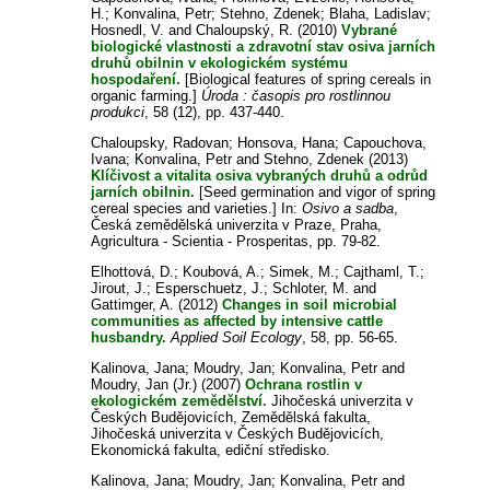
H.
;
Konvalina, Petr
;
Stehno, Zdenek
;
Blaha, Ladislav
;
Hosnedl, V.
and
Chaloupský, R.
(2010)
Vybrané
biologické vlastnosti a zdravotní stav osiva jarních
druhů obilnin v ekologickém systému
hospodaření.
[Biological features of spring cereals in
organic farming.]
Úroda : časopis pro rostlinnou
produkci
, 58 (12), pp. 437-440.
Chaloupsky, Radovan
;
Honsova, Hana
;
Capouchova,
Ivana
;
Konvalina, Petr
and
Stehno, Zdenek
(2013)
Klíčivost a vitalita osiva vybraných druhů a odrůd
jarních obilnin.
[Seed germination and vigor of spring
cereal species and varieties.] In:
Osivo a sadba
,
Česká zemědělská univerzita v Praze, Praha,
Agricultura - Scientia - Prosperitas, pp. 79-82.
Elhottová, D.
;
Koubová, A.
;
Simek, M.
;
Cajthaml, T.
;
Jirout, J.
;
Esperschuetz, J.
;
Schloter, M.
and
Gattimger, A.
(2012)
Changes in soil microbial
communities as affected by intensive cattle
husbandry.
Applied Soil Ecology
, 58, pp. 56-65.
Kalinova, Jana
;
Moudry, Jan
;
Konvalina, Petr
and
Moudry, Jan (Jr.)
(2007)
Ochrana rostlin v
ekologickém zemědělství.
Jihočeská univerzita v
Českých Budějovicích, Zemědělská fakulta,
Jihočeská univerzita v Českých Budějovicích,
Ekonomická fakulta, ediční středisko.
Kalinova, Jana
;
Moudry, Jan
;
Konvalina, Petr
and