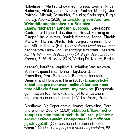
Nobelmann, Martin
;
Chovanec, Tomáš
;
Evans, Rhys
;
Hudcová, Eliška
;
Jancsovszka, Paulina
;
Moudrý, Jan
;
Pařízek, Michal
;
Schneider, Claudia
;
Steininger, Birgit
and
Ujj, Apolka
(2019)
Entwicklung von Aus- und
Weiterbildungsinhalten zur Sozialen
Landwirtschaft in Ländern Europas.
[Developing
Content for Higher Education on Social Farming in
Europe.] In:
Mühlrath, Daniel
;
Albrecht, Joana
;
Finckh,
Maria R.
;
Hamm, Ulrich
;
Heß, Jürgen
;
Knierim, Ute
and
Möller, Detlev
(Eds.)
Innovatives Denken für eine
nachhaltige Land- und Ernährungswirtschaft. Beiträge
zur 15. Wissenschaftstagung Ökologischer Landbau,
Kassel, 5. bis 8. März 2019
, Verlag Dr. Köster, Berlin.
pazderů, kateřina
;
vepříková, zdeňka
;
Vaclavikova,
Marta
;
Capouchova, Ivana
;
Hajslova, Jana
;
Konvalina, Petr
;
Prokinová, Evženie
;
Janovska,
Dagmar
and
Honsova, Hana
(2013)
Diagnostický
klíčící test pro stanovení celkové kontaminace
zrna obilovin fusariovými mykotoxiny.
[Diagnostic
germination test for evaluation of total fusarium
mycotoxins in cereal grains.] ČZU v Praze, Praha.
Skerikova, A.
;
Capouchova, Ivana
;
Konvalina, Petr
and
Stehno, Zdenek
(2010)
Skladba bílkovinného
komplexu zrna minoritních druhů jarní pšenice z
ekologického systému hospodaření a možnosti
jejich využití.
[Composition of protein of hulled
wheat.]
Úroda : časopis pro rostlinnou produkci
, 58