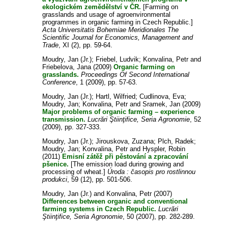
ekologickém zemědělství v ČR.
[Farming on
grasslands and usage of agroenvironmental
programmes in organic farming in Czech Republic.]
Acta Universitatis Bohemiae Meridionales The
Scientific Journal for Economics, Management and
Trade
, XI (2), pp. 59-64.
Moudry, Jan (Jr.)
;
Friebel, Ludvik
;
Konvalina, Petr
and
Friebelova, Jana
(2009)
Organic farming on
grasslands.
Proceedings Of Second International
Conference
, 1 (2009), pp. 57-63.
Moudry, Jan (Jr.)
;
Hartl, Wilfried
;
Cudlinova, Eva
;
Moudry, Jan
;
Konvalina, Petr
and
Sramek, Jan
(2009)
Major problems of organic farming – experience
transmission.
Lucrări Ştiinţifice, Seria Agronomie
, 52
(2009), pp. 327-333.
Moudry, Jan (Jr.)
;
Jirouskova, Zuzana
;
Plch, Radek
;
Moudry, Jan
;
Konvalina, Petr
and
Hyspler, Robin
(2011)
Emisní zátěž při pěstování a zpracování
pšenice.
[The emission load during growing and
processing of wheat.]
Úroda : časopis pro rostlinnou
produkci
, 59 (12), pp. 501-506.
Moudry, Jan (Jr.)
and
Konvalina, Petr
(2007)
Differences between organic and conventional
farming systems in Czech Republic.
Lucrări
Ştiinţifice, Seria Agronomie
, 50 (2007), pp. 282-289.