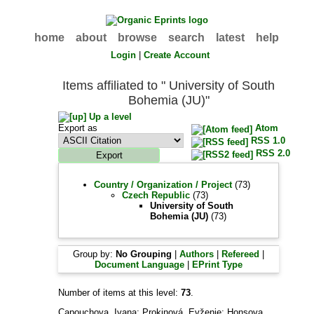
home
about
browse
search
latest
help
Login
|
Create Account
Items affiliated to " University of South
Bohemia (JU)"
Up a level
Export as
Atom
RSS 1.0
RSS 2.0
Country / Organization / Project
(73)
Czech Republic
(73)
University of South
Bohemia (JU)
(73)
Group by:
No Grouping
|
Authors
|
Refereed
|
Document Language
|
EPrint Type
Number of items at this level:
73
.
Capouchova, Ivana
;
Prokinová, Evženie
;
Honsova,