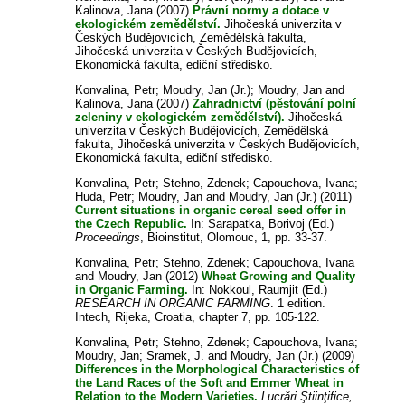
Kalinova, Jana
(2007)
Právní normy a dotace v
ekologickém zemědělství.
Jihočeská univerzita v
Českých Budějovicích, Zemědělská fakulta,
Jihočeská univerzita v Českých Budějovicích,
Ekonomická fakulta, ediční středisko.
Konvalina, Petr
;
Moudry, Jan (Jr.)
;
Moudry, Jan
and
Kalinova, Jana
(2007)
Zahradnictví (pěstování polní
zeleniny v ekologickém zemědělství).
Jihočeská
univerzita v Českých Budějovicích, Zemědělská
fakulta, Jihočeská univerzita v Českých Budějovicích,
Ekonomická fakulta, ediční středisko.
Konvalina, Petr
;
Stehno, Zdenek
;
Capouchova, Ivana
;
Huda, Petr
;
Moudry, Jan
and
Moudry, Jan (Jr.)
(2011)
Current situations in organic cereal seed offer in
the Czech Republic.
In:
Sarapatka, Borivoj
(Ed.)
Proceedings
, Bioinstitut, Olomouc, 1, pp. 33-37.
Konvalina, Petr
;
Stehno, Zdenek
;
Capouchova, Ivana
and
Moudry, Jan
(2012)
Wheat Growing and Quality
in Organic Farming.
In:
Nokkoul, Raumjit
(Ed.)
RESEARCH IN ORGANIC FARMING
. 1 edition.
Intech, Rijeka, Croatia, chapter 7, pp. 105-122.
Konvalina, Petr
;
Stehno, Zdenek
;
Capouchova, Ivana
;
Moudry, Jan
;
Sramek, J.
and
Moudry, Jan (Jr.)
(2009)
Differences in the Morphological Characteristics of
the Land Races of the Soft and Emmer Wheat in
Relation to the Modern Varieties.
Lucrări Ştiinţifice,