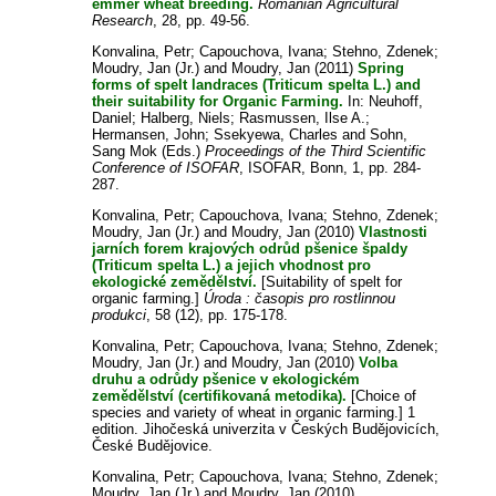
emmer wheat breeding.
Romanian Agricultural
Research
, 28, pp. 49-56.
Konvalina, Petr
;
Capouchova, Ivana
;
Stehno, Zdenek
;
Moudry, Jan (Jr.)
and
Moudry, Jan
(2011)
Spring
forms of spelt landraces (Triticum spelta L.) and
their suitability for Organic Farming.
In:
Neuhoff,
Daniel
;
Halberg, Niels
;
Rasmussen, Ilse A.
;
Hermansen, John
;
Ssekyewa, Charles
and
Sohn,
Sang Mok
(Eds.)
Proceedings of the Third Scientific
Conference of ISOFAR
, ISOFAR, Bonn, 1, pp. 284-
287.
Konvalina, Petr
;
Capouchova, Ivana
;
Stehno, Zdenek
;
Moudry, Jan (Jr.)
and
Moudry, Jan
(2010)
Vlastnosti
jarních forem krajových odrůd pšenice špaldy
(Triticum spelta L.) a jejich vhodnost pro
ekologické zemědělství.
[Suitability of spelt for
organic farming.]
Úroda : časopis pro rostlinnou
produkci
, 58 (12), pp. 175-178.
Konvalina, Petr
;
Capouchova, Ivana
;
Stehno, Zdenek
;
Moudry, Jan (Jr.)
and
Moudry, Jan
(2010)
Volba
druhu a odrůdy pšenice v ekologickém
zemědělství (certifikovaná metodika).
[Choice of
species and variety of wheat in organic farming.] 1
edition. Jihočeská univerzita v Českých Budějovicích,
České Budějovice.
Konvalina, Petr
;
Capouchova, Ivana
;
Stehno, Zdenek
;
Moudry, Jan (Jr.)
and
Moudry, Jan
(2010)