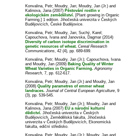
Konvalina, Petr
;
Moudry, Jan
;
Moudry, Jan (Jr.)
and
Kalinova, Jana
(2007)
Pěstování rostlin v
ekologickém zemědělství.
[Plant growing in Organic
Farming.] 1 edition. Jihočeská univerzita v Českých
Budějovicích, České Budějovice.
Konvalina, Petr
;
Moudry, Jan
;
Suchý, Karel
;
Capouchova, Ivana
and
Janovska, Dagmar
(2014)
Diversity of carbon isotope discrimination in
genetic resources of wheat.
Cereal Research
Communications
, 42 (4), pp. 689-699.
Konvalina, Petr
;
Moudry, Jan (Jr.)
;
Capouchova, Ivana
and
Moudry, Jan
(2009)
Baking Quality of Winter
Wheat Varieties in Organic Farming.
Agronomy
Research
, 7, pp. 612-617.
Konvalina, Petr
;
Moudry, Jan (Jr.)
and
Moudry, Jan
(2008)
Quality parametres of emmer wheat
landraces.
Journal of Central European Agriculture
, 9
(3), pp. 539-545.
Konvalina, Petr
;
Moudry, Jan (Jr.)
;
Moudry, Jan
and
Kalinova, Jana
(2007)
EU a národní kulturní
dědictví.
Jihočeská univerzita v Českých
Budějovicích, Zemědělská fakulta, Jihočeská
univerzita v Českých Budějovicích, Ekonomická
fakulta, ediční středisko.
Konvalina, Petr
;
Moudry, Jan (Jr.)
;
Moudry, Jan
and