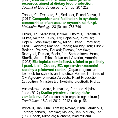
resources aimed at dietary food production.
Journal of Live Sciences
, 5 (3), pp. 207-212.
Thonar, C.
;
Frossard, E.
;
Šmilauer, P.
and
Jansa, J.
(2014)
Competition and facilitation in synthetic
communities of arbuscular mycorrhizal fungi.
Molecular Ecology
, 23 (3), pp. 733-746.
Urban, Jiri
;
Sarapatka, Borivoj
;
Cizkova, Stanislava
;
Dukat, Vojtech
;
Diviš, Jiří
;
Hejatkova, Kvetuse
;
Hejduk, Stanislav
;
Hluchy, Milan
;
Hrabe, Frantisek
;
Hradil, Radomil
;
Machac, Radek
;
Moudry, Jan
;
Plisek,
Bedrich
;
Pokorny, Eduard
;
Prazan, Jaroslav
;
Rozsypal, Roman
;
Sedlo, Jiri
;
Sarapatkova, Hana
;
Škeřík, Josef
;
Teksl, Milan
and
Veverka, Antonín
(2003)
Ekologické zemědělství, učebnice pro školy
i praxi. I. díl. Základy EZ, agroenvironmentální
aspekty a pěstování rostlin.
[Organic agriculture, a
textbook for schools and practice. Volume I., Basic of
OF, Agroenvironmental Aspects, Plant Production.]
1st edition. Ministerstvo životního prostředí, Praha.
Vaclavikova, Marta
;
Konvalina, Petr
and
Hajslova,
Jana
(2012)
Kvalita pšenice v ekologickém
zemědělství.
[Weed quality in organic agriculture.]
Zemědělec
, 16 April 2012, 2012 (16), p. 33.
Vopravil, Jan
;
Khel, Tomas
;
Novak, Pavel
;
Vrabcova,
Tatana
;
Zahora, Jaroslav
;
Moudry, Jan
;
Moudry, Jan
(Jr.)
;
Florian, Miroslav
;
Klement, Vladimir
and