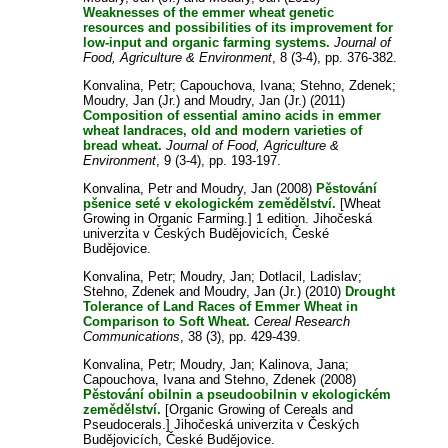
Weaknesses of the emmer wheat genetic
resources and possibilities of its improvement for
low-input and organic farming systems.
Journal of
Food, Agriculture & Environment
, 8 (3-4), pp. 376-382.
Konvalina, Petr
;
Capouchova, Ivana
;
Stehno, Zdenek
;
Moudry, Jan (Jr.)
and
Moudry, Jan (Jr.)
(2011)
Composition of essential amino acids in emmer
wheat landraces, old and modern varieties of
bread wheat.
Journal of Food, Agriculture &
Environment
, 9 (3-4), pp. 193-197.
Konvalina, Petr
and
Moudry, Jan
(2008)
Pěstování
pšenice seté v ekologickém zemědělství.
[Wheat
Growing in Organic Farming.] 1 edition. Jihočeská
univerzita v Českých Budějovicích, České
Budějovice.
Konvalina, Petr
;
Moudry, Jan
;
Dotlacil, Ladislav
;
Stehno, Zdenek
and
Moudry, Jan (Jr.)
(2010)
Drought
Tolerance of Land Races of Emmer Wheat in
Comparison to Soft Wheat.
Cereal Research
Communications
, 38 (3), pp. 429-439.
Konvalina, Petr
;
Moudry, Jan
;
Kalinova, Jana
;
Capouchova, Ivana
and
Stehno, Zdenek
(2008)
Pěstování obilnin a pseudoobilnin v ekologickém
zemědělství.
[Organic Growing of Cereals and
Pseudocerals.] Jihočeská univerzita v Českých
Budějovicích, České Budějovice.