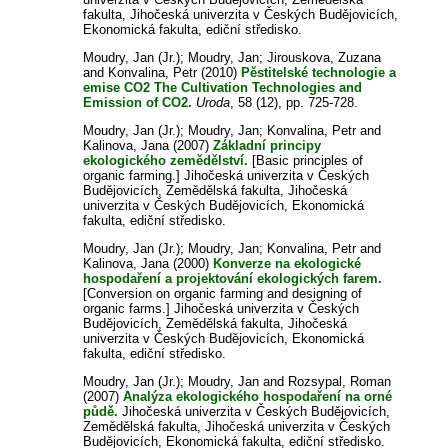
fakulta, Jihočeská univerzita v Českých Budějovicích,
Ekonomická fakulta, ediční středisko.
Moudry, Jan (Jr.)
;
Moudry, Jan
;
Jirouskova, Zuzana
and
Konvalina, Petr
(2010)
Pěstitelské technologie a
emise CO2 The Cultivation Technologies and
Emission of CO2.
Uroda
, 58 (12), pp. 725-728.
Moudry, Jan (Jr.)
;
Moudry, Jan
;
Konvalina, Petr
and
Kalinova, Jana
(2007)
Základní principy
ekologického zemědělství.
[Basic principles of
organic farming.] Jihočeská univerzita v Českých
Budějovicích, Zemědělská fakulta, Jihočeská
univerzita v Českých Budějovicích, Ekonomická
fakulta, ediční středisko.
Moudry, Jan (Jr.)
;
Moudry, Jan
;
Konvalina, Petr
and
Kalinova, Jana
(2000)
Konverze na ekologické
hospodaření a projektování ekologických farem.
[Conversion on organic farming and designing of
organic farms.] Jihočeská univerzita v Českých
Budějovicích, Zemědělská fakulta, Jihočeská
univerzita v Českých Budějovicích, Ekonomická
fakulta, ediční středisko.
Moudry, Jan (Jr.)
;
Moudry, Jan
and
Rozsypal, Roman
(2007)
Analýza ekologického hospodaření na orné
půdě.
Jihočeská univerzita v Českých Budějovicích,
Zemědělská fakulta, Jihočeská univerzita v Českých
Budějovicích, Ekonomická fakulta, ediční středisko.