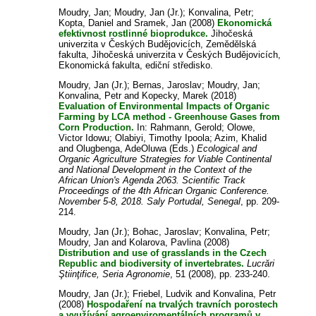
Moudry, Jan
;
Moudry, Jan (Jr.)
;
Konvalina, Petr
;
Kopta, Daniel
and
Sramek, Jan
(2008)
Ekonomická
efektivnost rostlinné bioprodukce.
Jihočeská
univerzita v Českých Budějovicích, Zemědělská
fakulta, Jihočeská univerzita v Českých Budějovicích,
Ekonomická fakulta, ediční středisko.
Moudry, Jan (Jr.)
;
Bernas, Jaroslav
;
Moudry, Jan
;
Konvalina, Petr
and
Kopecky, Marek
(2018)
Evaluation of Environmental Impacts of Organic
Farming by LCA method - Greenhouse Gases from
Corn Production.
In:
Rahmann, Gerold
;
Olowe,
Victor Idowu
;
Olabiyi, Timothy Ipoola
;
Azim, Khalid
and
Olugbenga, AdeOluwa
(Eds.)
Ecological and
Organic Agriculture Strategies for Viable Continental
and National Development in the Context of the
African Union's Agenda 2063. Scientific Track
Proceedings of the 4th African Organic Conference.
November 5-8, 2018. Saly Portudal, Senegal
, pp. 209-
214.
Moudry, Jan (Jr.)
;
Bohac, Jaroslav
;
Konvalina, Petr
;
Moudry, Jan
and
Kolarova, Pavlina
(2008)
Distribution and use of grasslands in the Czech
Republic and biodiversity of invertebrates.
Lucrări
Ştiinţifice, Seria Agronomie
, 51 (2008), pp. 233-240.
Moudry, Jan (Jr.)
;
Friebel, Ludvik
and
Konvalina, Petr
(2008)
Hospodaření na trvalých travních porostech
a využívání agroenviromentálních programů v