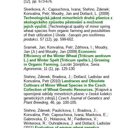
(12), pp. 673-676.
Skerikova, A.
;
Capouchova, Ivana
;
Stehno, Zdenek
;
Konvalina, Petr
;
Moudry, Jan
and
Dotlacil, L.
(2009)
Technologická jakost minoritních druhů pšenice z
ekologického způsobu pěstování a možnosti
jejich využití.
[Technological quality of minor spring
wheat species from organic farming and possibilities
of their utilization.]
Úroda : časopis pro rostlinnou
produkci
, 57 (12), pp. 599-602.
Sramek, Jan
;
Konvalina, Petr
;
Zdrhova, I.
;
Moudry,
Jan (Jr.)
and
Moudry, Jan
(2009)
Economic
Efficiency of the Winter Wheat (Triticum aestivum
L.) and Winter Spelt (Triticum spelta L.) Growing
in Organic Farming.
Lucrări Ştiinţifice, Seria
Agronomie
, 11 (1), pp. 125-130.
Stehno, Zdenek
;
Bradova, J.
;
Dotlacil, Ladislav
and
Konvalina, Petr
(2010)
Landraces and Obsolete
Cultivars of Minor Wheat Species in the Czech
Collection of Wheat Genetic Resources.
[Krajové a
opomíjené odrůdy minoritních pšenic v české kolekci
genetických zdrojů.]
Czech Journal of Genetics and
Plant Breeding
, 46, pp. 100-105.
Stehno, Zdenek
;
Paulickova, I.
;
Bradova, J.
;
Konvalina, Petr
;
Capouchova, Ivana
;
Maskova, E.
;
Gabrovska, D.
;
Holasova, M.
;
Fiedlerova, V.
;
Winterova, R.
;
Ouhrabkova, J.
and
Dotlacil, Ladislav
(2011)
Evaluation of emmer wheat genetics