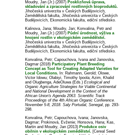
Moudry, Jan (Jr.)
(2007)
Posklizňová úprava,
skladování a zpracování rostlinných bioproduktů.
Jihočeská univerzita v Českých Budějovicích,
Zemědělská fakulta, Jihočeská univerzita v Českých
Budějovicích, Ekonomická fakulta, ediční středisko.
Kalinova, Jana
;
Moudry, Jan
;
Konvalina, Petr
and
Moudry, Jan (Jr.)
(2007)
Půdní úrodnost, výživa a
hnojení rostlin v ekologickém zemědělství.
Jihočeská univerzita v Českých Budějovicích,
Zemědělská fakulta, Jihočeská univerzita v Českých
Budějovicích, Ekonomická fakulta, ediční středisko.
Konvalina, Petr
;
Capouchova, Ivana
and
Janovska,
Dagmar
(2018)
Participatory Plant Breeding
Concept as Tool for Creating Adapted Varieties for
Local Conditions.
In:
Rahmann, Gerold
;
Olowe,
Victor Idowu
;
Olabiyi, Timothy Ipoola
;
Azim, Khalid
and
Olugbenga, AdeOluwa
(Eds.)
Ecological and
Organic Agriculture Strategies for Viable Continental
and National Development in the Context of the
African Union's Agenda 2063. Scientific Track
Proceedings of the 4th African Organic Conference.
November 5-8, 2018. Saly Portudal, Senegal
, pp. 293-
298.
Konvalina, Petr
;
Capouchova, Ivana
;
Janovska,
Dagmar
;
Prokinová, Evženie
;
Honsova, Hana
;
Kas,
Martin
and
Moudry, Jan
(2013)
Produkce osiv
obilnin v ekologickém zemědělství.
[Cereal Seed