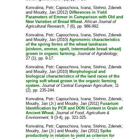
Konvalina, Petr
;
Capouchova, Ivana
;
Stehno, Zdenek
and
Moudry, Jan
(2012)
Differences in Yield
Parameters of Emmer in Comparison with Old and
New Varieties of Bread Wheat.
African Journal of
Agricultural Research
, 7 (6), pp. 986-992.
Konvalina, Petr
;
Capouchova, Ivana
;
Stehno, Zdenek
and
Moudry, Jan
(2010)
Agronomic characteristics
of the spring forms of the wheat landraces
(einkorn, emmer, spelt, intermediate bread wheat)
grown in organic farming.
Journal of Agrobiology
,
27 (1), pp. 9-17.
Konvalina, Petr
;
Capouchova, Ivana
;
Stehno, Zdenek
and
Moudry, Jan
(2010)
Morphological and
biological characteristics of the land races of the
spring soft wheat grown in the organic farming
system.
Journal of Central European Agriculture
, 11
(2), pp. 235-244.
Konvalina, Petr
;
Capouchova, Ivana
;
Stehno, Zdenek
;
Moudry, Jan (Jr.)
and
Moudry, Jan
(2011)
Fusarium
Identification by PCR and DON Content in Grain of
Ancient Wheat.
Journal of Food, Agriculture &
Environment
, 9 (3-4), pp. 321-325.
Konvalina, Petr
;
Capouchova, Ivana
;
Stehno, Zdenek
;
Moudry, Jan (Jr.)
and
Moudry, Jan
(2011)
Spike
productivity in relation to yield as criterion for