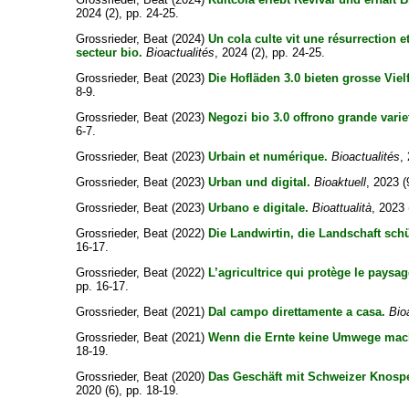
2024 (2), pp. 24-25.
Grossrieder, Beat
(2024)
Un cola culte vit une résurrection e
secteur bio.
Bioactualités
, 2024 (2), pp. 24-25.
Grossrieder, Beat
(2023)
Die Hofläden 3.0 bieten grosse Vielf
8-9.
Grossrieder, Beat
(2023)
Negozi bio 3.0 offrono grande varie
6-7.
Grossrieder, Beat
(2023)
Urbain et numérique.
Bioactualités
,
Grossrieder, Beat
(2023)
Urban und digital.
Bioaktuell
, 2023 (
Grossrieder, Beat
(2023)
Urbano e digitale.
Bioattualità
, 2023 
Grossrieder, Beat
(2022)
Die Landwirtin, die Landschaft schü
16-17.
Grossrieder, Beat
(2022)
L’agricultrice qui protège le paysag
pp. 16-17.
Grossrieder, Beat
(2021)
Dal campo direttamente a casa.
Bio
Grossrieder, Beat
(2021)
Wenn die Ernte keine Umwege mac
18-19.
Grossrieder, Beat
(2020)
Das Geschäft mit Schweizer Knospe
2020 (6), pp. 18-19.