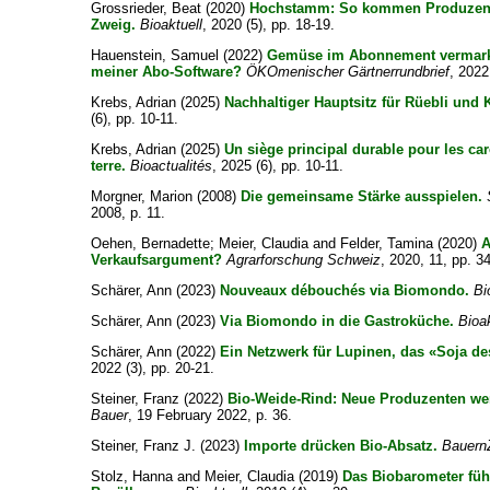
Grossrieder, Beat
(2020)
Hochstamm: So kommen Produzent
Zweig.
Bioaktuell
, 2020 (5), pp. 18-19.
Hauenstein, Samuel
(2022)
Gemüse im Abonnement vermark
meiner Abo-Software?
ÖKOmenischer Gärtnerrundbrief
, 2022
Krebs, Adrian
(2025)
Nachhaltiger Hauptsitz für Rüebli und K
(6), pp. 10-11.
Krebs, Adrian
(2025)
Un siège principal durable pour les ca
terre.
Bioactualités
, 2025 (6), pp. 10-11.
Morgner, Marion
(2008)
Die gemeinsame Stärke ausspielen.
2008, p. 11.
Oehen, Bernadette
;
Meier, Claudia
and
Felder, Tamina
(2020)
A
Verkaufsargument?
Agrarforschung Schweiz
, 2020, 11, pp. 3
Schärer, Ann
(2023)
Nouveaux débouchés via Biomondo.
Bi
Schärer, Ann
(2023)
Via Biomondo in die Gastroküche.
Bioak
Schärer, Ann
(2022)
Ein Netzwerk für Lupinen, das «Soja d
2022 (3), pp. 20-21.
Steiner, Franz
(2022)
Bio-Weide-Rind: Neue Produzenten we
Bauer
, 19 February 2022, p. 36.
Steiner, Franz J.
(2023)
Importe drücken Bio-Absatz.
Bauern
Stolz, Hanna
and
Meier, Claudia
(2019)
Das Biobarometer füh