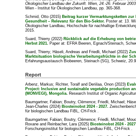
Ökologischer Landbau der Zukunft. Wien, 24.-26. Februar 2003
Wien - Institut für Ökologischen Landbau, pp. 365-368.
Schmid, Otto
(2015)
Beitrag kurzer Vermarktungsketten zur 
Gesundheit – Relevanz für den Bio-Sektor.
Poster at: 13. W
Ökologischer Landbau, Hochschule für nachhaltige Entwicklung
2015.
Suard, Thierry
(2022)
Rückblick auf die Erhebung von betrie
Herbst 2021.
Paper at: EFRA Beeren, Egnach/Steinach, Schwe
Suard, Thierry
;
Häseli, Andreas
and
Friedli, Michael
(2022)
Zu
Marktsituation biologische Verarbeitungsfrüchte in der Sc
Erfahrungsaustausch Biobeeren, Steinach (SG), Schweiz, 20.9
Report
Arbenz, Markus
;
Richter, Toralf
and
Deriilaa, Onon
(2023)
Eval
Project: Inclusive and sustainable vegetable production a
(MONVEGI), Mongolia.
Research Institut of Organic Agricultu
Baumgartner, Fabian
;
Boutry, Clémence
;
Friedli, Michael
;
Häse
Jean-Charles
(2024)
Biosteinobst 2024 - 2027.
Zwischenberich
für biologischen Landbau FiBL, CH-Frick .
Baumgartner, Fabian
;
Boutry, Clémence
;
Friedli, Michael
;
Mouc
Roxane
and
Reinbacher, Lara
(2025)
Biosteinobst 2024 - 2027
Forschungsinstitut für biologischen Landbau FiBL, CH-Frick .