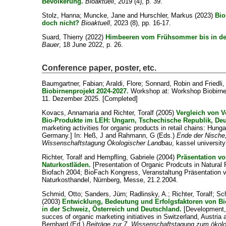
Bevölkerung.
Bioaktuell
, 2019 (4), p. 39.
Stolz, Hanna
;
Muncke, Jane
and
Hurschler, Markus
(2023)
Bio
doch nicht?
Bioaktuell
, 2023 (8), pp. 16-17.
Suard, Thierry
(2022)
Himbeeren vom Frühsommer bis in de
Bauer
, 18 June 2022, p. 26.
Conference paper, poster, etc.
Baumgartner, Fabian
;
Araldi, Flore
;
Sonnard, Robin
and
Friedli
Biobirnenprojekt 2024-2027.
Workshop at: Workshop Biobirnen
11. Dezember 2025. [Completed]
Kovacs, Annamaria
and
Richter, Toralf
(2005)
Vergleich von V
Bio-Produkte im LEH: Ungarn, Tschechische Republik, Deu
marketing activities for organic products in retail chains: Hung
Germany.] In:
Heß, J
and
Rahmann, G
(Eds.)
Ende der Nische,
Wissenschaftstagung Ökologischer Landbau
, kassel universi
Richter, Toralf
and
Hempfling, Gabriele
(2004)
Präsentation v
Naturkostläden.
[Presentation of Organic Prodcuts in Natural
Biofach 2004; BioFach Kongress, Veranstaltung Präsentation 
Naturkosthandel, Nürnberg, Messe, 21.2.2004.
Schmid, Otto
;
Sanders, Jürn
;
Radlinsky, A.
;
Richter, Toralf
;
Sc
(2003)
Entwicklung, Bedeutung und Erfolgsfaktoren von Bio
in der Schweiz, Österreich und Deutschland.
[Development, 
succes of organic marketing initiatives in Switzerland, Austria
Bernhard
(Ed.)
Beiträge zur 7. Wissenschaftstagung zum ökol