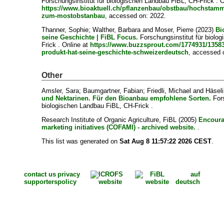
Forschungsinstitut für biologischen Landbau FiBL, CH-Frick . O
https://www.bioaktuell.ch/pflanzenbau/obstbau/hochstam
zum-mostobstanbau
, accessed on: 2022.
Thanner, Sophie
;
Walther, Barbara
and
Moser, Pierre
(2023)
Bi
seine Geschichte | FiBL Focus.
Forschungsinstitut für biolo
Frick . Online at
https://www.buzzsprout.com/1774931/13583
produkt-hat-seine-geschichte-schweizerdeutsch
, accessed 
Other
Amsler, Sara
;
Baumgartner, Fabian
;
Friedli, Michael
and
Häseli
und Nektarinen. Für den Bioanbau empfohlene Sorten.
Fors
biologischen Landbau FiBL, CH-Frick .
Research Institute of Organic Agriculture, FiBL
(2005)
Encoura
marketing initiatives (COFAMI) - archived website.
.
This list was generated on
Sat Aug 8 11:57:22 2026 CEST
.
contact us
privacy
auf
supporters
policy
deutsch