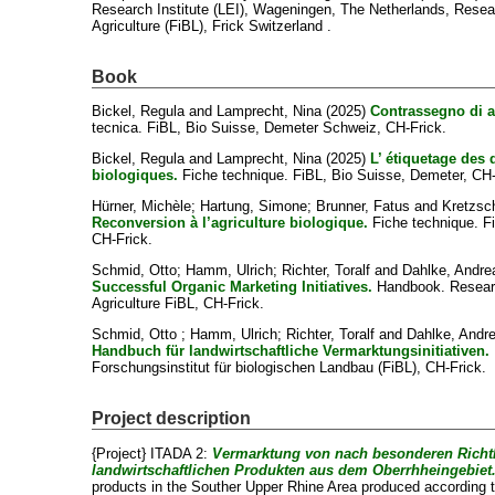
Research Institute (LEI), Wageningen, The Netherlands, Resear
Agriculture (FiBL), Frick Switzerland .
Book
Bickel, Regula
and
Lamprecht, Nina
(2025)
Contrassegno di a
tecnica. FiBL, Bio Suisse, Demeter Schweiz, CH-Frick.
Bickel, Regula
and
Lamprecht, Nina
(2025)
L’ étiquetage des 
biologiques.
Fiche technique. FiBL, Bio Suisse, Demeter, CH-
Hürner, Michèle
;
Hartung, Simone
;
Brunner, Fatus
and
Kretzsc
Reconversion à l’agriculture biologique.
Fiche technique. F
CH-Frick.
Schmid, Otto
;
Hamm, Ulrich
;
Richter, Toralf
and
Dahlke, Andre
Successful Organic Marketing Initiatives.
Handbook. Researc
Agriculture FiBL, CH-Frick.
Schmid, Otto
;
Hamm, Ulrich
;
Richter, Toralf
and
Dahlke, Andr
Handbuch für landwirtschaftliche Vermarktungsinitiativen.
Forschungsinstitut für biologischen Landbau (FiBL), CH-Frick.
Project description
{Project} ITADA 2:
Vermarktung von nach besonderen Richtl
landwirtschaftlichen Produkten aus dem Oberrhheingebiet
products in the Souther Upper Rhine Area produced according 