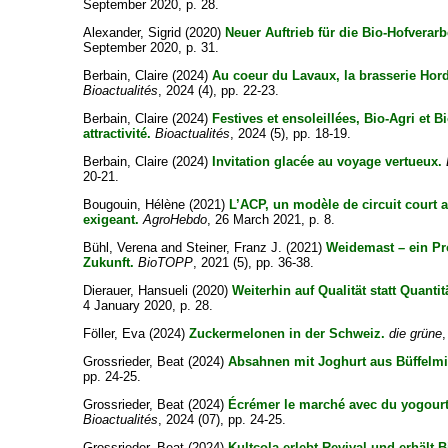
September 2020, p. 28.
Alexander, Sigrid
(2020)
Neuer Auftrieb für die Bio-Hofverarb
September 2020, p. 31.
Berbain, Claire
(2024)
Au coeur du Lavaux, la brasserie Hor
Bioactualités
, 2024 (4), pp. 22-23.
Berbain, Claire
(2024)
Festives et ensoleillées, Bio-Agri et 
attractivité.
Bioactualités
, 2024 (5), pp. 18-19.
Berbain, Claire
(2024)
Invitation glacée au voyage vertueux.
20-21.
Bougouin, Hélène
(2021)
L’ACP, un modèle de circuit court 
exigeant.
AgroHebdo
, 26 March 2021, p. 8.
Bühl, Verena
and
Steiner, Franz J.
(2021)
Weidemast – ein P
Zukunft.
BioTOPP
, 2021 (5), pp. 36-38.
Dierauer, Hansueli
(2020)
Weiterhin auf Qualität statt Quantit
4 January 2020, p. 28.
Föller, Eva
(2024)
Zuckermelonen in der Schweiz.
die grüne
,
Grossrieder, Beat
(2024)
Absahnen mit Joghurt aus Büffelmi
pp. 24-25.
Grossrieder, Beat
(2024)
Écrémer le marché avec du yogourt 
Bioactualités
, 2024 (07), pp. 24-25.
Grossrieder, Beat
(2024)
Kultcola erlebt Revival und erhält 