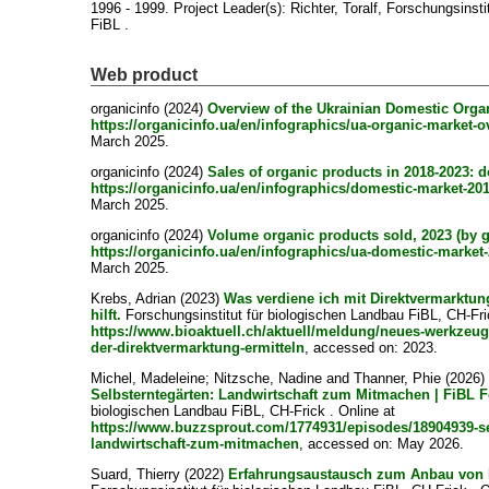
1996 - 1999. Project Leader(s):
Richter, Toralf
, Forschungsinsti
FiBL .
Web product
organicinfo (2024)
Overview of the Ukrainian Domestic Organ
https://organicinfo.ua/en/infographics/ua-organic-market-o
March 2025.
organicinfo (2024)
Sales of organic products in 2018-2023: 
https://organicinfo.ua/en/infographics/domestic-market-20
March 2025.
organicinfo (2024)
Volume organic products sold, 2023 (by 
https://organicinfo.ua/en/infographics/ua-domestic-market
March 2025.
Krebs, Adrian
(2023)
Was verdiene ich mit Direktvermarktu
hilft.
Forschungsinstitut für biologischen Landbau FiBL, CH-Fric
https://www.bioaktuell.ch/aktuell/meldung/neues-werkzeug-
der-direktvermarktung-ermitteln
, accessed on: 2023.
Michel, Madeleine
;
Nitzsche, Nadine
and
Thanner, Phie
(2026
Selbsterntegärten: Landwirtschaft zum Mitmachen | FiBL 
biologischen Landbau FiBL, CH-Frick . Online at
https://www.buzzsprout.com/1774931/episodes/18904939-se
landwirtschaft-zum-mitmachen
, accessed on: May 2026.
Suard, Thierry
(2022)
Erfahrungsaustausch zum Anbau von 