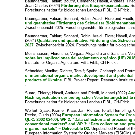
Baumgartner, Fabian
;
Boutry, Clémence
;
Häseli, Andreas
;
Frie
Jean-Charles
(2024)
Förderung des Bioaprikosenanbaus.
Sc
Forschungsinstitut für biologischen Landbau FiBL, CH-Frick .
Baumgartner, Fabian
;
Sonnard, Robin
;
Araldi, Flore
and
Friedli
und quantitative Förderung des Schweizer Biobirnenanbau
Zwischenbericht 2025. Forschungsinstitut für biologischen Lan
Baumgartner, Fabian
;
Sonnard, Robin
;
Araldi, Flore
;
Häseli, An
(2024)
Qualitative und quantitative Förderung des Schweiz
2027.
Zwischenbericht 2024. Forschungsinstitut für biologisch
Meinshausen, Florentine
;
Vergara, Alejandra
and
Santillan, Ver
sobre las implicaciones del reglamento orgánico (UE) 201
Institute for Organic Agriculture FiBL FiBL, CH-Frick .
Schneider, Monika
;
Richter, Toralf
;
Spahn, Christoph
and
Portm
of international organic market development and potential
products of Ukraine.
FiBL Project Report. Research Institute o
.
Suard, Thierry
;
Häseli, Andreas
and
Friedli, Michael
(2022)
Ang
Nachfragesituation der biologischen Verarbeitungsfrüchte 
Forschungsinstitut für biologischen Landbau FiBL, CH-Frick .
Wolfert, Sjaak
;
Kramer, Klaas Jan
;
Richter, Toralf
;
Hempfling, 
Recke, Guido
(2004)
European Information System for Org
QLK5-2002-02400): WP 2: “Data collection and processing 
conventional markets” and WP 3: “Data collection and pro
organic markets” = Deliverable D2.
Unpublished Report of th
European Information System for Organic Markets (EISfOM). A