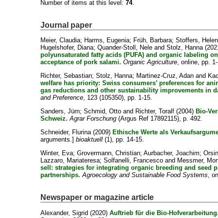
Number of items at this level:
74
.
Journal paper
Meier, Claudia
;
Harms, Eugenia
;
Früh, Barbara
;
Stoffers, Hele
Hugelshofer, Diana
;
Quander-Stoll, Nele
and
Stolz, Hanna
(202
polyunsaturated fatty acids (PUFA) and organic labeling 
acceptance of pork salami.
Organic Agriculture
, online, pp. 1
Richter, Sebastian
;
Stolz, Hanna
;
Martinez-Cruz, Adan
and
Kac
welfare has priority: Swiss consumers’ preferences for an
gas reductions and other sustainability improvements in d
and Preference
, 123 (105350), pp. 1-15.
Sanders, Jürn
;
Schmid, Otto
and
Richter, Toralf
(2004)
Bio-Ver
Schweiz.
Agrar Forschung
(Argus Ref 17892115), p. 492.
Schneider, Flurina
(2009)
Ethische Werte als Verkaufsargume
arguments.]
bioaktuell
(1), pp. 14-15.
Winter, Eva
;
Grovermann, Christian
;
Aurbacher, Joachim
;
Orsin
Lazzaro, Mariateresa
;
Solfanelli, Francesco
and
Messmer, Mon
sell: strategies for integrating organic breeding and seed 
partnerships.
Agroecology and Sustainable Food Systems
, o
Newspaper or magazine article
Alexander, Sigrid
(2020)
Auftrieb für die Bio-Hofverarbeitung