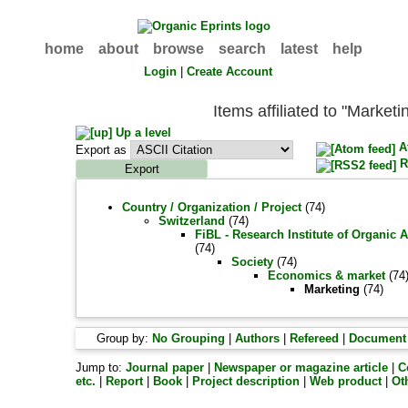
home
about
browse
search
latest
help
Login
|
Create Account
Items affiliated to "Marketi
Up a level
A
Export as
R
Country / Organization / Project
(74)
Switzerland
(74)
FiBL - Research Institute of Organic 
(74)
Society
(74)
Economics & market
(74
Marketing
(74)
Group by:
No Grouping
|
Authors
|
Refereed
|
Document
Jump to:
Journal paper
|
Newspaper or magazine article
|
C
etc.
|
Report
|
Book
|
Project description
|
Web product
|
Ot