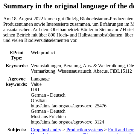
Summary in the original language of the 
Am 18. August 2022 kamen gut fünfzig Biohochstamm-Produzenten 
Produzentinnen sowie Interessierte zusammen, um Erfahrungen im 
auszutauschen. Auf dem Obstbaubetrieb Bönler in Steinmaur ZH stell
seinen Betrieb mit über 800 Hoch- und Halbstammobstbäumen, über
und vielen Biodiversitätselementen vor.
EPrint
Web product
Type:
Keywords:
Veranstaltungen, Beratung, Aus- & Weiterbildung, Obs
Vermarktung, Wissensaustausch, Abacus, FiBL15112
Agrovoc
Language
keywords:
Value
URI
German - Deutsch
Obstbau
http://aims.fao.org/aos/agrovoc/c_25476
German - Deutsch
Most aus Früchten
http://aims.fao.org/aos/agrovoc/c_3124
Subjects:
Crop husbandry
>
Production systems
>
Fruit and berr