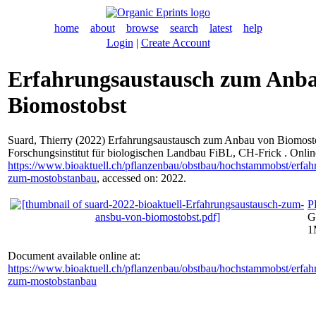
home
about
browse
search
latest
help
Login
|
Create Account
Erfahrungsaustausch zum Anb
Biomostobst
Suard, Thierry
(2022) Erfahrungsaustausch zum Anbau von Biomosto
Forschungsinstitut für biologischen Landbau FiBL, CH-Frick . Onlin
https://www.bioaktuell.ch/pflanzenbau/obstbau/hochstammobst/erfah
zum-mostobstanbau
, accessed on: 2022.
P
G
1
Document available online at:
https://www.bioaktuell.ch/pflanzenbau/obstbau/hochstammobst/erfah
zum-mostobstanbau