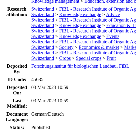
Knowledge management
>
Education, extension and
Research
Switzerland
>
FiBL - Research Institute of Organic Ag
affiliation:
Switzerland
>
Knowledge exchange
>
Advice
Switzerland
>
FiBL - Research Institute of Organic Ag
Switzerland
>
Knowledge exchange
>
Education & Tr
Switzerland
>
FiBL - Research Institute of Organic Ag
Switzerland
>
Knowledge exchange
>
Events
Switzerland
>
FiBL - Research Institute of Organic Ag
Switzerland
>
Society
>
Economics & market
>
Marke
Switzerland
>
FiBL - Research Institute of Organic Ag
Switzerland
>
Crops
>
Special crops
>
Fruit
Deposited
Forschungsinstitut für biologischen Landbau, FiBL
By:
ID Code:
45635
Deposited
03 Mar 2023 10:59
On:
Last
03 Mar 2023 10:59
Modified:
Document
German/Deutsch
Language:
Status:
Published