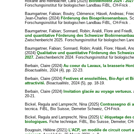
Roxane
and
Reinbacher, Lara
(2025)
Biosteinobst 2024 - 2027
Forschungsinstitut für biologischen Landbau FiBL, CH-Frick .
Baumgartner, Fabian
;
Boutry, Clémence
;
Häseli, Andreas
;
Frie
Jean-Charles
(2024)
Förderung des Bioaprikosenanbaus.
Sc
Forschungsinstitut für biologischen Landbau FiBL, CH-Frick .
Baumgartner, Fabian
;
Sonnard, Robin
;
Araldi, Flore
and
Friedli
und quantitative Förderung des Schweizer Biobirnenanbau
Zwischenbericht 2025. Forschungsinstitut für biologischen Lan
Baumgartner, Fabian
;
Sonnard, Robin
;
Araldi, Flore
;
Häseli, An
(2024)
Qualitative und quantitative Förderung des Schweiz
2027.
Zwischenbericht 2024. Forschungsinstitut für biologisch
Berbain, Claire
(2024)
Au coeur du Lavaux, la brasserie Hor
Bioactualités
, 2024 (4), pp. 22-23.
Berbain, Claire
(2024)
Festives et ensoleillées, Bio-Agri et 
attractivité.
Bioactualités
, 2024 (5), pp. 18-19.
Berbain, Claire
(2024)
Invitation glacée au voyage vertueux.
20-21.
Bickel, Regula
and
Lamprecht, Nina
(2025)
Contrassegno di a
tecnica. FiBL, Bio Suisse, Demeter Schweiz, CH-Frick.
Bickel, Regula
and
Lamprecht, Nina
(2025)
L’ étiquetage des 
biologiques.
Fiche technique. FiBL, Bio Suisse, Demeter, CH-
Bougouin, Hélène
(2021)
L’ACP, un modèle de circuit court 