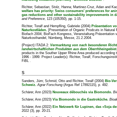
Richter, Sebastian
;
Stolz, Hanna
;
Martinez-Cruz, Adan
and
Kac
welfare has priority: Swiss consumers’ preferences for an
gas reductions and other sustainability improvements in d
and Preference
, 123 (105350), pp. 1-15.
Richter, Toralf
and
Hempfling, Gabriele
(2004)
Präsentation v
Naturkostläden.
[Presentation of Organic Prodcuts in Natural
Biofach 2004; BioFach Kongress, Veranstaltung Präsentation 
Naturkosthandel, Nürnberg, Messe, 21.2.2004.
{Project} ITADA 2:
Vermarktung von nach besonderen Richtl
landwirtschaftlichen Produkten aus dem Oberrhheingebiet
products in the Souther Upper Rhine Area produced according 
1996 - 1999. Project Leader(s):
Richter, Toralf
, Forschungsinsti
FiBL .
S
Sanders, Jürn
;
Schmid, Otto
and
Richter, Toralf
(2004)
Bio-Ver
Schweiz.
Agrar Forschung
(Argus Ref 17892115), p. 492.
Schärer, Ann
(2023)
Nouveaux débouchés via Biomondo.
Bi
Schärer, Ann
(2023)
Via Biomondo in die Gastroküche.
Bioak
Schärer, Ann
(2022)
Ein Netzwerk für Lupinen, das «Soja d
2022 (3), pp. 20-21.