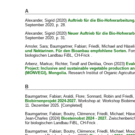
A
Alexander, Sigrid
(2020)
Auftrieb für die Bio-Hofverarbeitung
September 2020, p. 28.
Alexander, Sigrid
(2020)
Neuer Auftrieb für die Bio-Hofverarb
September 2020, p. 31.
Amsler, Sara
;
Baumgartner, Fabian
;
Friedli, Michael
and
Häseli
und Nektarinen. Für den Bioanbau empfohlene Sorten.
Fors
biologischen Landbau FiBL, CH-Frick .
Arbenz, Markus
;
Richter, Toralf
and
Deriilaa, Onon
(2023)
Eval
Project: Inclusive and sustainable vegetable production a
(MONVEGI), Mongolia.
Research Institut of Organic Agricultu
B
Baumgartner, Fabian
;
Araldi, Flore
;
Sonnard, Robin
and
Friedli
Biobirnenprojekt 2024-2027.
Workshop at: Workshop Biobirnen
11. Dezember 2025. [Completed]
Baumgartner, Fabian
;
Boutry, Clémence
;
Friedli, Michael
;
Häse
Jean-Charles
(2024)
Biosteinobst 2024 - 2027.
Zwischenberich
für biologischen Landbau FiBL, CH-Frick .
Baumgartner, Fabian
;
Boutry, Clémence
;
Friedli, Michael
;
Mouc