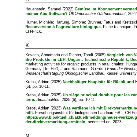
Hauenstein, Samuel
(2022)
Gemüse im Abonnement vermark
meiner Abo-Software?
ÖKOmenischer Gärtnerrundbrief
, 2022
Hürner, Michèle
;
Hartung, Simone
;
Brunner, Fatus
and
Kretzsc
Reconversion à l’agriculture biologique.
Fiche technique. F
CH-Frick.
K
Kovacs, Annamaria
and
Richter, Toralf
(2005)
Vergleich von V
Bio-Produkte im LEH: Ungarn, Tschechische Republik, Deu
marketing activities for organic products in retail chains: Hung
Germany.] In:
Heß, J
and
Rahmann, G
(Eds.)
Ende der Nische,
Wissenschaftstagung Ökologischer Landbau
, kassel universi
Krebs, Adrian
(2025)
Nachhaltiger Hauptsitz für Rüebli und K
(6), pp. 10-11.
Krebs, Adrian
(2025)
Un siège principal durable pour les ca
terre.
Bioactualités
, 2025 (6), pp. 10-11.
Krebs, Adrian
(2023)
Was verdiene ich mit Direktvermarktu
hilft.
Forschungsinstitut für biologischen Landbau FiBL, CH-Fric
https://www.bioaktuell.ch/aktuell/meldung/neues-werkzeug-
der-direktvermarktung-ermitteln
, accessed on: 2023.
M