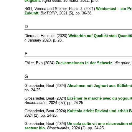
exigeant.
AgroHebdo
, 26 March 2021, p. 8.
Bühl, Verena
and
Steiner, Franz J.
(2021)
Weidemast – ein P
Zukunft.
BioTOPP
, 2021 (5), pp. 36-38.
D
Dierauer, Hansueli
(2020)
Weiterhin auf Qualität statt Quantit
4 January 2020, p. 28.
F
Föller, Eva
(2024)
Zuckermelonen in der Schweiz.
die grüne
,
G
Grossrieder, Beat
(2024)
Absahnen mit Joghurt aus Büffelmi
pp. 24-25.
Grossrieder, Beat
(2024)
Écrémer le marché avec du yogourt 
Bioactualités
, 2024 (07), pp. 24-25.
Grossrieder, Beat
(2024)
Kultcola erlebt Revival und erhält 
2024 (2), pp. 24-25.
Grossrieder, Beat
(2024)
Un cola culte vit une résurrection e
secteur bio.
Bioactualités
, 2024 (2), pp. 24-25.