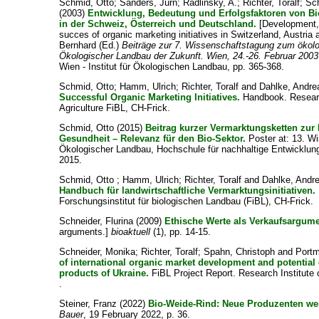
Schmid, Otto
;
Sanders, Jürn
;
Radlinsky, A.
;
Richter, Toralf
;
Sc
(2003)
Entwicklung, Bedeutung und Erfolgsfaktoren von Bio
in der Schweiz, Österreich und Deutschland.
[Development, 
succes of organic marketing initiatives in Switzerland, Austria
Bernhard
(Ed.)
Beiträge zur 7. Wissenschaftstagung zum ökol
Ökologischer Landbau der Zukunft. Wien, 24.-26. Februar 2003
Wien - Institut für Ökologischen Landbau, pp. 365-368.
Schmid, Otto
;
Hamm, Ulrich
;
Richter, Toralf
and
Dahlke, Andre
Successful Organic Marketing Initiatives.
Handbook. Researc
Agriculture FiBL, CH-Frick.
Schmid, Otto
(2015)
Beitrag kurzer Vermarktungsketten zur 
Gesundheit – Relevanz für den Bio-Sektor.
Poster at: 13. W
Ökologischer Landbau, Hochschule für nachhaltige Entwicklung
2015.
Schmid, Otto
;
Hamm, Ulrich
;
Richter, Toralf
and
Dahlke, Andr
Handbuch für landwirtschaftliche Vermarktungsinitiativen.
Forschungsinstitut für biologischen Landbau (FiBL), CH-Frick.
Schneider, Flurina
(2009)
Ethische Werte als Verkaufsargume
arguments.]
bioaktuell
(1), pp. 14-15.
Schneider, Monika
;
Richter, Toralf
;
Spahn, Christoph
and
Portm
of international organic market development and potential
products of Ukraine.
FiBL Project Report. Research Institute o
.
Steiner, Franz
(2022)
Bio-Weide-Rind: Neue Produzenten we
Bauer
, 19 February 2022, p. 36.