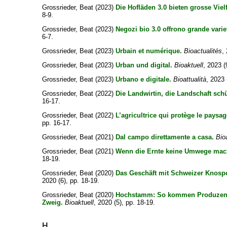
Grossrieder, Beat
(2023)
Die Hofläden 3.0 bieten grosse Vielf
8-9.
Grossrieder, Beat
(2023)
Negozi bio 3.0 offrono grande varie
6-7.
Grossrieder, Beat
(2023)
Urbain et numérique.
Bioactualités
,
Grossrieder, Beat
(2023)
Urban und digital.
Bioaktuell
, 2023 (
Grossrieder, Beat
(2023)
Urbano e digitale.
Bioattualità
, 2023 
Grossrieder, Beat
(2022)
Die Landwirtin, die Landschaft schü
16-17.
Grossrieder, Beat
(2022)
L’agricultrice qui protège le paysag
pp. 16-17.
Grossrieder, Beat
(2021)
Dal campo direttamente a casa.
Bio
Grossrieder, Beat
(2021)
Wenn die Ernte keine Umwege mac
18-19.
Grossrieder, Beat
(2020)
Das Geschäft mit Schweizer Knospe
2020 (6), pp. 18-19.
Grossrieder, Beat
(2020)
Hochstamm: So kommen Produzent
Zweig.
Bioaktuell
, 2020 (5), pp. 18-19.
H