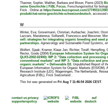
Thanner, Sophie
;
Walther, Barbara
and
Moser, Pierre
(2023)
Bi
seine Geschichte | FiBL Focus.
Forschungsinstitut für biolo
Frick . Online at
https://www.buzzsprout.com/1774931/13583
produkt-hat-seine-geschichte-schweizerdeutsch
, accessed 
W
Winter, Eva
;
Grovermann, Christian
;
Aurbacher, Joachim
;
Orsin
Lazzaro, Mariateresa
;
Solfanelli, Francesco
and
Messmer, Mon
sell: strategies for integrating organic breeding and seed 
partnerships.
Agroecology and Sustainable Food Systems
, o
Wolfert, Sjaak
;
Kramer, Klaas Jan
;
Richter, Toralf
;
Hempfling, 
Recke, Guido
(2004)
European Information System for Org
QLK5-2002-02400): WP 2: “Data collection and processing 
conventional markets” and WP 3: “Data collection and pro
organic markets” = Deliverable D2.
Unpublished Report of th
European Information System for Organic Markets (EISfOM). A
Research Institute (LEI), Wageningen, The Netherlands, Resear
Agriculture (FiBL), Frick Switzerland .
This list was generated on
Fri Aug 7 11:46:54 2026 CEST
.
contact us
privacy
auf
supporters
policy
deutsch