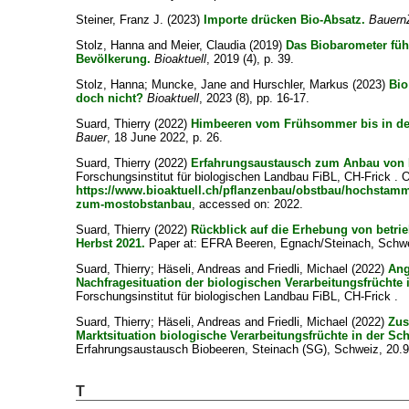
Steiner, Franz J.
(2023)
Importe drücken Bio-Absatz.
Bauern
Stolz, Hanna
and
Meier, Claudia
(2019)
Das Biobarometer füh
Bevölkerung.
Bioaktuell
, 2019 (4), p. 39.
Stolz, Hanna
;
Muncke, Jane
and
Hurschler, Markus
(2023)
Bio
doch nicht?
Bioaktuell
, 2023 (8), pp. 16-17.
Suard, Thierry
(2022)
Himbeeren vom Frühsommer bis in de
Bauer
, 18 June 2022, p. 26.
Suard, Thierry
(2022)
Erfahrungsaustausch zum Anbau von 
Forschungsinstitut für biologischen Landbau FiBL, CH-Frick . O
https://www.bioaktuell.ch/pflanzenbau/obstbau/hochstam
zum-mostobstanbau
, accessed on: 2022.
Suard, Thierry
(2022)
Rückblick auf die Erhebung von betrie
Herbst 2021.
Paper at: EFRA Beeren, Egnach/Steinach, Schwe
Suard, Thierry
;
Häseli, Andreas
and
Friedli, Michael
(2022)
Ang
Nachfragesituation der biologischen Verarbeitungsfrüchte 
Forschungsinstitut für biologischen Landbau FiBL, CH-Frick .
Suard, Thierry
;
Häseli, Andreas
and
Friedli, Michael
(2022)
Zu
Marktsituation biologische Verarbeitungsfrüchte in der Sc
Erfahrungsaustausch Biobeeren, Steinach (SG), Schweiz, 20.9
T