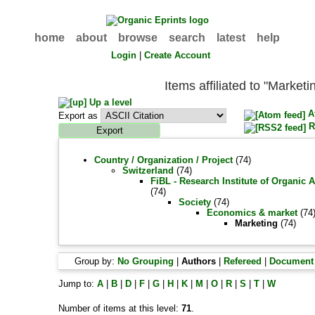
home
about
browse
search
latest
help
Login
|
Create Account
Items affiliated to "Marketi
Up a level
A
Export as
R
Country / Organization / Project
(74)
Switzerland
(74)
FiBL - Research Institute of Organic 
(74)
Society
(74)
Economics & market
(74
Marketing
(74)
Group by:
No Grouping
|
Authors
|
Refereed
|
Document
Jump to:
A
|
B
|
D
|
F
|
G
|
H
|
K
|
M
|
O
|
R
|
S
|
T
|
W
Number of items at this level:
71
.