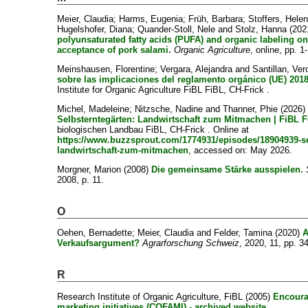
Meier, Claudia
;
Harms, Eugenia
;
Früh, Barbara
;
Stoffers, Hele
Hugelshofer, Diana
;
Quander-Stoll, Nele
and
Stolz, Hanna
(202
polyunsaturated fatty acids (PUFA) and organic labeling 
acceptance of pork salami.
Organic Agriculture
, online, pp. 1
Meinshausen, Florentine
;
Vergara, Alejandra
and
Santillan, Ver
sobre las implicaciones del reglamento orgánico (UE) 201
Institute for Organic Agriculture FiBL FiBL, CH-Frick .
Michel, Madeleine
;
Nitzsche, Nadine
and
Thanner, Phie
(2026
Selbsterntegärten: Landwirtschaft zum Mitmachen | FiBL 
biologischen Landbau FiBL, CH-Frick . Online at
https://www.buzzsprout.com/1774931/episodes/18904939-se
landwirtschaft-zum-mitmachen
, accessed on: May 2026.
Morgner, Marion
(2008)
Die gemeinsame Stärke ausspielen.
2008, p. 11.
O
Oehen, Bernadette
;
Meier, Claudia
and
Felder, Tamina
(2020)
A
Verkaufsargument?
Agrarforschung Schweiz
, 2020, 11, pp. 3
R
Research Institute of Organic Agriculture, FiBL
(2005)
Encoura
marketing initiatives (COFAMI) - archived website.
.