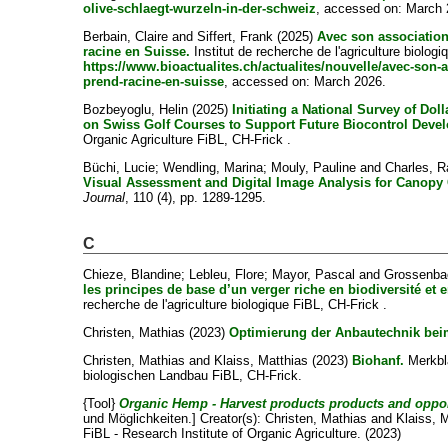
olive-schlaegt-wurzeln-in-der-schweiz
, accessed on: March 
Berbain, Claire
and
Siffert, Frank
(2025)
Avec son association
racine en Suisse.
Institut de recherche de l'agriculture biolog
https://www.bioactualites.ch/actualites/nouvelle/avec-son-
prend-racine-en-suisse
, accessed on: March 2026.
Bozbeyoglu, Helin
(2025)
Initiating a National Survey of Dol
on Swiss Golf Courses to Support Future Biocontrol Deve
Organic Agriculture FiBL, CH-Frick .
Büchi, Lucie
;
Wendling, Marina
;
Mouly, Pauline
and
Charles, R
Visual Assessment and Digital Image Analysis for Canopy 
Journal
, 110 (4), pp. 1289-1295.
C
Chieze, Blandine
;
Lebleu, Flore
;
Mayor, Pascal
and
Grossenba
les principes de base d’un verger riche en biodiversité et 
recherche de l'agriculture biologique FiBL, CH-Frick .
Christen, Mathias
(2023)
Optimierung der Anbautechnik bei
Christen, Mathias
and
Klaiss, Matthias
(2023)
Biohanf.
Merkbla
biologischen Landbau FiBL, CH-Frick.
{Tool}
Organic Hemp - Harvest products products and oppor
und Möglichkeiten.]
Creator(s):
Christen, Mathias
and
Klaiss, 
FiBL - Research Institute of Organic Agriculture. (2023)