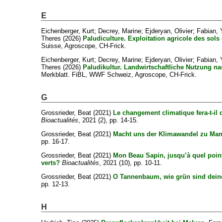
E
Eichenberger, Kurt
;
Decrey, Marine
;
Ejderyan, Olivier
;
Fabian,
Theres
(2026)
Paludiculture. Exploitation agricole des sol
Suisse, Agroscope, CH-Frick.
Eichenberger, Kurt
;
Decrey, Marine
;
Ejderyan, Olivier
;
Fabian,
Theres
(2026)
Paludikultur. Landwirtschaftliche Nutzung n
Merkblatt. FiBL, WWF Schweiz, Agroscope, CH-Frick.
G
Grossrieder, Beat
(2021)
Le changement climatique fera-t-il
Bioactualités
, 2021 (2), pp. 14-15.
Grossrieder, Beat
(2021)
Macht uns der Klimawandel zu Ma
pp. 16-17.
Grossrieder, Beat
(2021)
Mon Beau Sapin, jusqu’à quel point 
verts?
Bioactualités
, 2021 (10), pp. 10-11.
Grossrieder, Beat
(2021)
O Tannenbaum, wie grün sind dein
pp. 12-13.
H