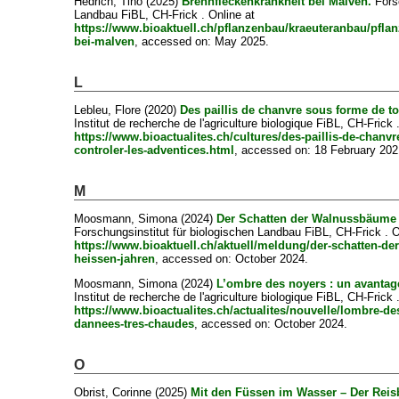
Hedrich, Tino
(2025)
Brennfleckenkrankheit bei Malven.
Forsc
Landbau FiBL, CH-Frick . Online at
https://www.bioaktuell.ch/pflanzenbau/kraeuteranbau/pfla
bei-malven
, accessed on: May 2025.
L
Lebleu, Flore
(2020)
Des paillis de chanvre sous forme de to
Institut de recherche de l'agriculture biologique FiBL, CH-Frick 
https://www.bioactualites.ch/cultures/des-paillis-de-chanvr
controler-les-adventices.html
, accessed on: 18 February 202
M
Moosmann, Simona
(2024)
Der Schatten der Walnussbäume -
Forschungsinstitut für biologischen Landbau FiBL, CH-Frick . O
https://www.bioaktuell.ch/aktuell/meldung/der-schatten-de
heissen-jahren
, accessed on: October 2024.
Moosmann, Simona
(2024)
L’ombre des noyers : un avantag
Institut de recherche de l'agriculture biologique FiBL, CH-Frick 
https://www.bioactualites.ch/actualites/nouvelle/lombre-de
dannees-tres-chaudes
, accessed on: October 2024.
O
Obrist, Corinne
(2025)
Mit den Füssen im Wasser – Der Rei