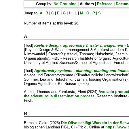
Group by:
No Grouping
|
Authors
|
Refereed
|
Docume
Jump to:
A
|
B
|
C
|
E
|
G
|
H
|
L
|
M
|
O
|
P
|
S
Number of items at this level:
28
.
A
{Tool}
Keyline design, agroforestry & water management - E
[Keyline Design & Wassermanagement & Agroforst auf dem Ka
Klimawandel.]
Creator(s):
Alföldi, Thomas
;
Hufschmid, Jasmin
Organisation(s): FiBL - Research Institute of Organic Agricult
University of Applied Sciences/School of Agricultural, Forest 
{Tool}
Agroforestry systems - planning, planting and financ
Anlage und Förderprogramme (Klimafreundliche Landwirtschaft
Sommer, Lea
and
Hufschmid, Jasmin
. Issuing Organisation(s):
Organic Agriculture, Bio Suisse. (2023)
Alföldi, Thomas
and
Zarakosta, Eleni
(2024)
Avocado producti
the adventurous dissemination process.
Research Institute 
Frick.
B
Berbain, Claire
(2025)
Die Olive schlägt Wurzeln in der Schw
biologischen Landbau FiBL, CH-Frick . Online at
https://www.b