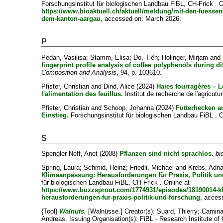
Forschungsinstitut für biologischen Landbau FiBL, CH-Frick . O
https://www.bioaktuell.ch/aktuell/meldung/mit-den-fuessen
dem-kanton-aargau
, accessed on: March 2026.
P
Pedan, Vasilisa
;
Stamm, Elisa
;
Do, Tiên
;
Holinger, Mirjam
and
fingerprint profile analysis of coffee polyphenols during diff
Composition and Analysis
, 94, p. 103610.
Pfister, Christian
and
Dind, Alice
(2024)
Haies fourragères – 
l'alimentation des feuillus.
Institut de recherche de l'agricutu
Pfister, Christian
and
Schoop, Johanna
(2024)
Futterhecken a
Einstieg.
Forschungsinstitut für biologischen Landbau FiBL , C
S
Spengler Neff, Anet
(2008)
Pflanzen sind nicht sprachlos.
bi
Spring, Laura
;
Schmid, Heinz
;
Friedli, Michael
and
Krebs, Adri
Klimaanpassung: Herausforderungen für Praxis, Politik u
für biologischen Landbau FiBL, CH-Frick . Online at
https://www.buzzsprout.com/1774931/episodes/18190014-
herausforderungen-fur-praxis-politik-und-forschung
, acces
{Tool}
Walnuts.
[Walnüsse.]
Creator(s):
Suard, Thierry
;
Camina
Andreas
. Issuing Organisation(s): FiBL - Research Institute of 