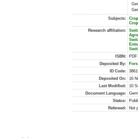
Ger
Ger
Subjects:
Crop
Crop
Research affiliation:
Swit
Agro
Swit
Ent
Swit
ISBN:
PDF:
Deposited By:
Fors
ID Code:
3861
Deposited On:
16 N
Last Modified:
10 S
Document Language:
Germ
Status:
Publ
Refereed:
Not 