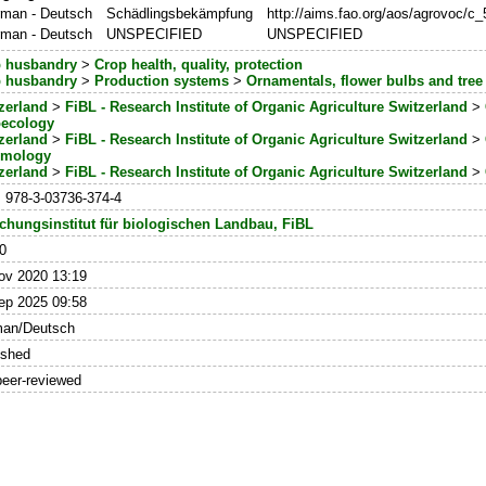
man - Deutsch
Schädlingsbekämpfung
http://aims.fao.org/aos/agrovoc/c
man - Deutsch
UNSPECIFIED
UNSPECIFIED
 husbandry
>
Crop health, quality, protection
 husbandry
>
Production systems
>
Ornamentals, flower bulbs and tree
zerland
>
FiBL - Research Institute of Organic Agriculture Switzerland
>
ecology
zerland
>
FiBL - Research Institute of Organic Agriculture Switzerland
>
omology
zerland
>
FiBL - Research Institute of Organic Agriculture Switzerland
>
 978-3-03736-374-4
chungsinstitut für biologischen Landbau, FiBL
0
ov 2020 13:19
ep 2025 09:58
an/Deutsch
ished
peer-reviewed