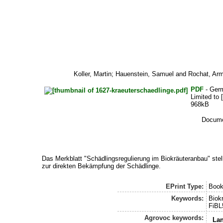
Koller, Martin
;
Hauenstein, Samuel
and
Rochat, Arm
PDF
- Ger
Limited to 
968kB
Documen
Das Merkblatt "Schädlingsregulierung im Biokräuteranbau" ste
zur direkten Bekämpfung der Schädlinge.
EPrint Type:
Boo
Keywords:
Biok
FiBL
Agrovoc keywords:
La