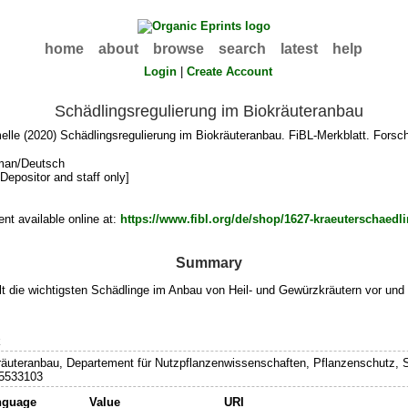
home
about
browse
search
latest
help
Login
|
Create Account
Schädlingsregulierung im Biokräuteranbau
elle
(2020) Schädlingsregulierung im Biokräuteranbau. FiBL-Merkblatt. Forsch
man/Deutsch
[Depositor and staff only]
t available online at:
https://www.fibl.org/de/shop/1627-kraeuterschaedl
Summary
llt die wichtigsten Schädlinge im Anbau von Heil- und Gewürzkräutern vor un
k
räuteranbau, Departement für Nutzpflanzenwissenschaften, Pflanzenschutz, S
5533103
nguage
Value
URI