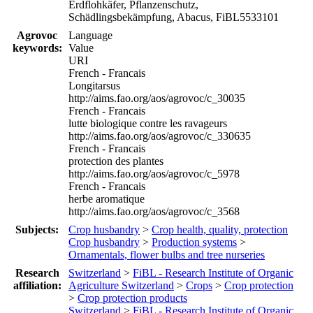
Erdflohkäfer, Pflanzenschutz,
Schädlingsbekämpfung, Abacus, FiBL5533101
Agrovoc
Language
keywords:
Value
URI
French - Francais
Longitarsus
http://aims.fao.org/aos/agrovoc/c_30035
French - Francais
lutte biologique contre les ravageurs
http://aims.fao.org/aos/agrovoc/c_330635
French - Francais
protection des plantes
http://aims.fao.org/aos/agrovoc/c_5978
French - Francais
herbe aromatique
http://aims.fao.org/aos/agrovoc/c_3568
Subjects:
Crop husbandry
>
Crop health, quality, protection
Crop husbandry
>
Production systems
>
Ornamentals, flower bulbs and tree nurseries
Research
Switzerland
>
FiBL - Research Institute of Organic
affiliation:
Agriculture Switzerland
>
Crops
>
Crop protection
>
Crop protection products
Switzerland
>
FiBL - Research Institute of Organic