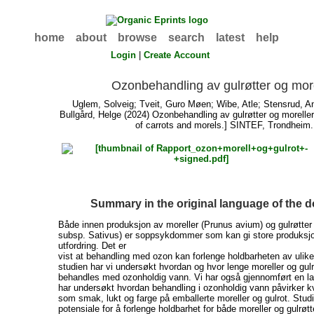
home
about
browse
search
latest
help
Login
|
Create Account
Ozonbehandling av gulrøtter og mor
Uglem, Solveig
;
Tveit, Guro Møen
;
Wibe, Atle
;
Stensrud, A
Bullgård, Helge
(2024) Ozonbehandling av gulrøtter og morelle
of carrots and morels.] SINTEF, Trondheim.
Summary in the original language of the
Både innen produksjon av moreller (Prunus avium) og gulrøtter
subsp. Sativus) er soppsykdommer som kan gi store produksj
utfordring. Det er
vist at behandling med ozon kan forlenge holdbarheten av ulike
studien har vi undersøkt hvordan og hvor lenge moreller og gulr
behandles med ozonholdig vann. Vi har også gjennomført en lag
har undersøkt hvordan behandling i ozonholdig vann påvirker k
som smak, lukt og farge på emballerte moreller og gulrot. Studi
potensiale for å forlenge holdbarhet for både moreller og gulrøt