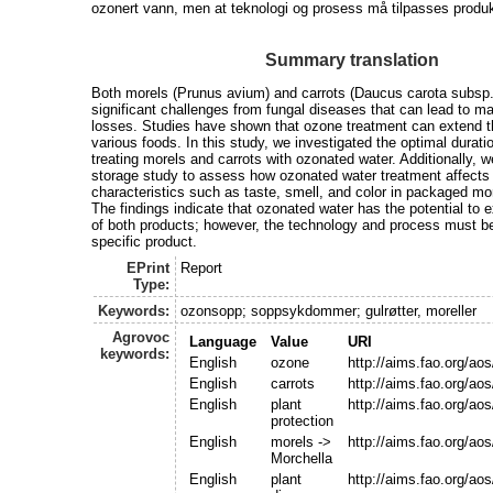
ozonert vann, men at teknologi og prosess må tilpasses produk
Summary translation
Both morels (Prunus avium) and carrots (Daucus carota subsp.
significant challenges from fungal diseases that can lead to ma
losses. Studies have shown that ozone treatment can extend the
various foods. In this study, we investigated the optimal durat
treating morels and carrots with ozonated water. Additionally, 
storage study to assess how ozonated water treatment affects 
characteristics such as taste, smell, and color in packaged mo
The findings indicate that ozonated water has the potential to ex
of both products; however, the technology and process must be
specific product.
EPrint
Report
Type:
Keywords:
ozonsopp; soppsykdommer; gulrøtter, moreller
Agrovoc
Language
Value
URI
keywords:
English
ozone
http://aims.fao.org/ao
English
carrots
http://aims.fao.org/ao
English
plant
http://aims.fao.org/ao
protection
English
morels ->
http://aims.fao.org/ao
Morchella
English
plant
http://aims.fao.org/ao