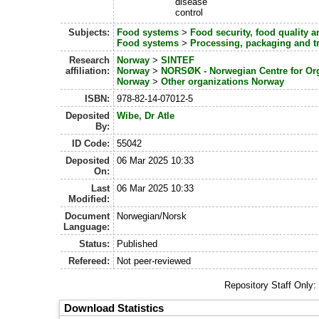
disease
control
Subjects:
Food systems
>
Food security, food quality 
Food systems
>
Processing, packaging and t
Research
Norway
>
SINTEF
affiliation:
Norway
>
NORSØK - Norwegian Centre for Org
Norway
>
Other organizations Norway
ISBN:
978-82-14-07012-5
Deposited
Wibe, Dr Atle
By:
ID Code:
55042
Deposited
06 Mar 2025 10:33
On:
Last
06 Mar 2025 10:33
Modified:
Document
Norwegian/Norsk
Language:
Status:
Published
Refereed:
Not peer-reviewed
Repository Staff Only
Download Statistics