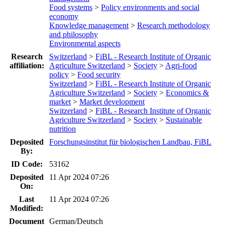
Food systems
>
Policy environments and social
economy
Knowledge management
>
Research methodology
and philosophy
Environmental aspects
Research
Switzerland
>
FiBL - Research Institute of Organic
affiliation:
Agriculture Switzerland
>
Society
>
Agri-food
policy
>
Food security
Switzerland
>
FiBL - Research Institute of Organic
Agriculture Switzerland
>
Society
>
Economics &
market
>
Market development
Switzerland
>
FiBL - Research Institute of Organic
Agriculture Switzerland
>
Society
>
Sustainable
nutrition
Deposited
Forschungsinstitut für biologischen Landbau, FiBL
By:
ID Code:
53162
Deposited
11 Apr 2024 07:26
On:
Last
11 Apr 2024 07:26
Modified:
Document
German/Deutsch