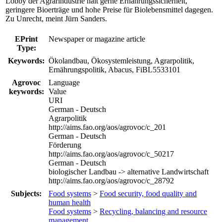
Lobby der Agrarindustrie hält gerne Ernährungssicherheit,
geringere Bioerträge und hohe Preise für Biolebensmittel dagegen.
Zu Unrecht, meint Jürn Sanders.
EPrint
Newspaper or magazine article
Type:
Keywords:
Ökolandbau, Ökosystemleistung, Agrarpolitik,
Ernährungspolitik, Abacus, FiBL5533101
Agrovoc
Language
keywords:
Value
URI
German - Deutsch
Agrarpolitik
http://aims.fao.org/aos/agrovoc/c_201
German - Deutsch
Förderung
http://aims.fao.org/aos/agrovoc/c_50217
German - Deutsch
biologischer Landbau -> alternative Landwirtschaft
http://aims.fao.org/aos/agrovoc/c_28792
Subjects:
Food systems
>
Food security, food quality and
human health
Food systems
>
Recycling, balancing and resource
management