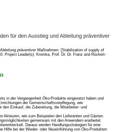
en für den Ausstieg und Ableitung präventiver
 Ableitung präventiver Maßnahmen.
[Stabilisation of supply of
10. Project Leader(s):
Kromka, Prof. Dr. Dr. Franz
and
Rückert-
93
eits in der Vergangenheit Öko-Produkte eingesetzt haben und
Einrichtungen der Gemeinschaftsverpflegung, wie
 den Einkauf, die Zubereitung, die Mitarbeiter- und
ten Akteuren, wie zum Beispielen den Lieferanten und Gästen.
ungsmöglichkeiten gemeinsam mit den Anwendern erarbeitet.
terentwickelt. Daraus werden Handlungsstrategien für eine
e Hilfe bei der Wieder- oder Neueinführung von Öko-Produkten