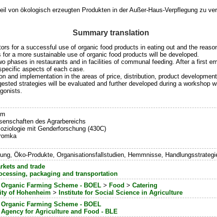
teil von ökologisch erzeugten Produkten in der Außer-Haus-Verpflegung zu ver
Summary translation
ctors for a successful use of organic food products in eating out and the reaso
for a more sustainable use of organic food products will be developed.
wo phases in restaurants and in facilities of communal feeding. After a first 
specific aspects of each case.
tion and implementation in the areas of price, distribution, product developmen
ested strategies will be evaluated and further developed during a workshop wit
gonists.
im
issenschaften des Agrarbereichs
soziologie mit Genderforschung (430C)
Kromka
gung, Öko-Produkte, Organisationsfallstudien, Hemmnisse, Handlungsstrat
rkets and trade
ocessing, packaging and transportation
l Organic Farming Scheme - BOEL
>
Food
>
Catering
ity of Hohenheim
>
Institute for Social Science in Agriculture
l Organic Farming Scheme - BOEL
 Agency for Agriculture and Food - BLE