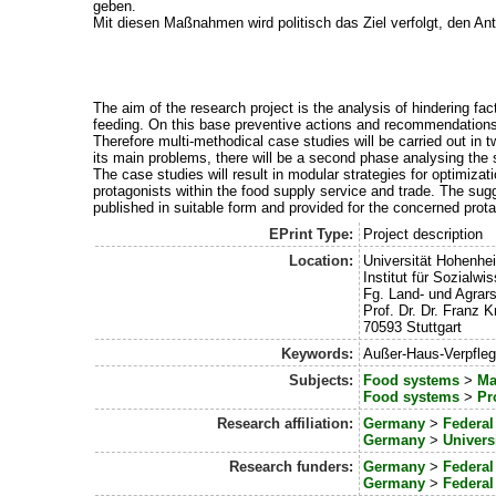
geben.
Mit diesen Maßnahmen wird politisch das Ziel verfolgt, den An
The aim of the research project is the analysis of hindering fa
feeding. On this base preventive actions and recommendations 
Therefore multi-methodical case studies will be carried out in t
its main problems, there will be a second phase analysing the 
The case studies will result in modular strategies for optimiza
protagonists within the food supply service and trade. The sugg
published in suitable form and provided for the concerned prota
EPrint Type:
Project description
Location:
Universität Hohenhe
Institut für Sozialw
Fg. Land- und Agrar
Prof. Dr. Dr. Franz 
70593 Stuttgart
Keywords:
Außer-Haus-Verpfle
Subjects:
Food systems
>
Ma
Food systems
>
Pr
Research affiliation:
Germany
>
Federa
Germany
>
Univers
Research funders:
Germany
>
Federa
Germany
>
Federal