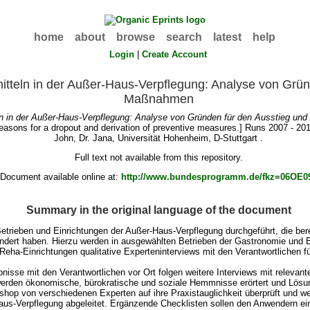
home
about
browse
search
latest
help
Login
|
Create Account
teln in der Außer-Haus-Verpflegung: Analyse von Gründ
Maßnahmen
n in der Außer-Haus-Verpflegung: Analyse von Gründen für den Ausstieg und
f reasons for a dropout and derivation of preventive measures.] Runs 2007 - 20
John, Dr. Jana
, Universität Hohenheim, D-Stuttgart .
Full text not available from this repository.
Document available online at:
http://www.bundesprogramm.de/fkz=06OE0
Summary in the original language of the document
etrieben und Einrichtungen der Außer-Haus-Verpflegung durchgeführt, die ber
ändert haben. Hierzu werden in ausgewählten Betrieben der Gastronomie und 
ha-Einrichtungen qualitative Experteninterviews mit den Verantwortlichen für
isse mit den Verantwortlichen vor Ort folgen weitere Interviews mit relevan
werden ökonomische, bürokratische und soziale Hemmnisse erörtert und Lös
op von verschiedenen Experten auf ihre Praxistauglichkeit überprüft und wei
us-Verpflegung abgeleitet. Ergänzende Checklisten sollen den Anwendern ein