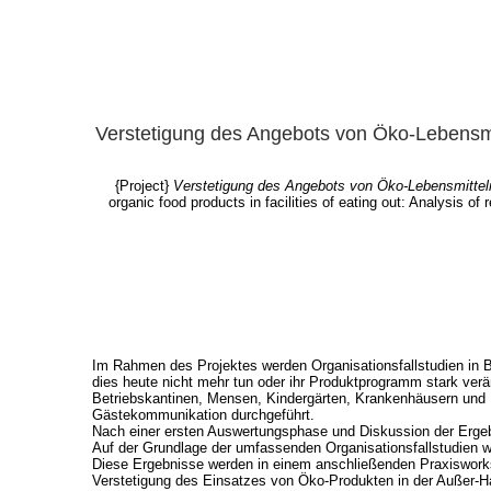
Verstetigung des Angebots von Öko-Lebensmit
{Project}
Verstetigung des Angebots von Öko-Lebensmittel
organic food products in facilities of eating out: Analysis o
Im Rahmen des Projektes werden Organisationsfallstudien in B
dies heute nicht mehr tun oder ihr Produktprogramm stark ver
Betriebskantinen, Mensen, Kindergärten, Krankenhäusern und Re
Gästekommunikation durchgeführt.
Nach einer ersten Auswertungsphase und Diskussion der Ergebn
Auf der Grundlage der umfassenden Organisationsfallstudien 
Diese Ergebnisse werden in einem anschließenden Praxisworksh
Verstetigung des Einsatzes von Öko-Produkten in der Außer-Ha