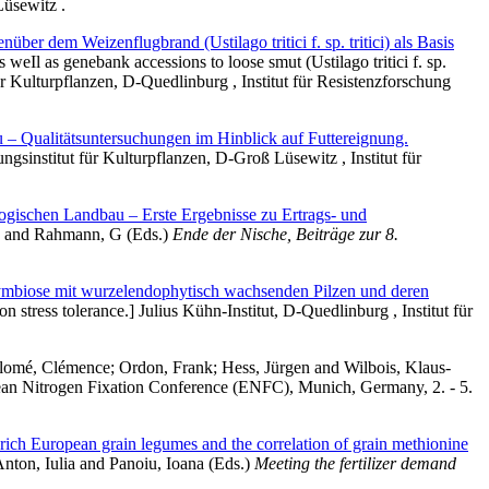
Lüsewitz .
r dem Weizenflugbrand (Ustilago tritici f. sp. tritici) als Basis
s weIl as genebank accessions to loose smut (Ustilago tritici f. sp.
für Kulturpflanzen, D-Quedlinburg , Institut für Resistenzforschung
 – Qualitätsuntersuchungen im Hinblick auf Futtereignung.
ungsinstitut für Kulturpflanzen, D-Groß Lüsewitz , Institut für
ogischen Landbau – Erste Ergebnisse zu Ertrags- und
and
Rahmann, G
(Eds.)
Ende der Nische, Beiträge zur 8.
Symbiose mit wurzelendophytisch wachsenden Pilzen und deren
n stress tolerance.] Julius Kühn-Institut, D-Quedlinburg , Institut für
lomé, Clémence
;
Ordon, Frank
;
Hess, Jürgen
and
Wilbois, Klaus-
ean Nitrogen Fixation Conference (ENFC), Munich, Germany, 2. - 5.
 rich European grain legumes and the correlation of grain methionine
nton, Iulia
and
Panoiu, Ioana
(Eds.)
Meeting the fertilizer demand