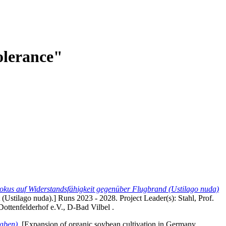
Tolerance"
okus auf Widerstandsfähigkeit gegenüber Flugbrand (Ustilago nuda)
ut (Ustilago nuda).] Runs 2023 - 2028. Project Leader(s):
Stahl, Prof.
Dottenfelderhof e.V., D-Bad Vilbel .
aben).
[Expansion of organic soybean cultivation in Germany