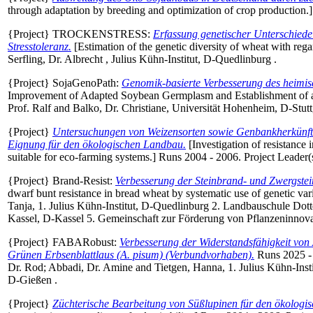
through adaptation by breeding and optimization of crop production.
{Project} TROCKENSTRESS:
Erfassung genetischer Unterschiede
Stresstoleranz.
[Estimation of the genetic diversity of wheat with rega
Serfling, Dr. Albrecht
, Julius Kühn-Institut, D-Quedlinburg .
{Project} SojaGenoPath:
Genomik-basierte Verbesserung des heimis
Improvement of Adapted Soybean Germplasm and Establishment of a 
Prof. Ralf
and
Balko, Dr. Christiane
, Universität Hohenheim, D-Stuttg
{Project}
Untersuchungen von Weizensorten sowie Genbankherkünften a
Eignung für den ökologischen Landbau.
[Investigation of resistance i
suitable for eco-farming systems.] Runs 2004 - 2006. Project Leader(
{Project} Brand-Resist:
Verbesserung der Steinbrand- und Zwergstei
dwarf bunt resistance in bread wheat by systematic use of genetic var
Tanja
, 1. Julius Kühn-Institut, D-Quedlinburg 2. Landbauschule Dott
Kassel, D-Kassel 5. Gemeinschaft zur Förderung von Pflanzeninnova
{Project} FABARobust:
Verbesserung der Widerstandsfähigkeit vo
Grünen Erbsenblattlaus (A. pisum) (Verbundvorhaben).
Runs 2025 - 
Dr. Rod
;
Abbadi, Dr. Amine
and
Tietgen, Hanna
, 1. Julius Kühn-Ins
D-Gießen .
{Project}
Züchterische Bearbeitung von Süßlupinen für den ökologi