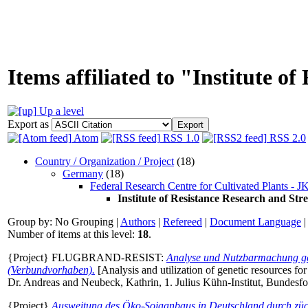
Items affiliated to "Institute o
Up a level
Export as
Atom
RSS 1.0
RSS 2.0
Country / Organization / Project
(18)
Germany
(18)
Federal Research Centre for Cultivated Plants - J
Institute of Resistance Research and Str
Group by:
No Grouping
|
Authors
|
Refereed
|
Document Language
Number of items at this level:
18
.
{Project} FLUGBRAND-RESIST:
Analyse und Nutzbarmachung gen
(Verbundvorhaben).
[Analysis and utilization of genetic resources fo
Dr. Andreas
and
Neubeck, Kathrin
, 1. Julius Kühn-Institut, Bundes
{Project}
Ausweitung des Öko-Sojaanbaus in Deutschland durch züc