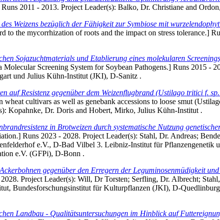
] Runs 2011 - 2013. Project Leader(s):
Balko, Dr. Christiane
and
Ordon,
 des Weizens bezüglich der Fähigkeit zur Symbiose mit wurzelendophy
rd to the mycorrhization of roots and the impact on stress tolerance.] 
chen Sojazuchtmaterials und Etablierung eines molekularen Screening
Molecular Screening System for Soybean Pathogens.] Runs 2015 - 201
art und Julius Kühn-Institut (JKI), D-Sanitz .
uf Resistenz gegenüber dem Weizenflugbrand (Ustilago tritici f. sp. t
n wheat cultivars as well as genebank accessions to loose smut (Ustilago t
s):
Kopahnke, Dr. Doris
and
Hobert, Mirko
, Julius Kühn-Institut .
nbrandresistenz in Brotweizen durch systematische Nutzung genetische
iation.] Runs 2023 - 2028. Project Leader(s):
Stahl, Dr. Andreas
;
Bende
enfelderhof e.V., D-Bad Vilbel 3. Leibniz-Institut für Pflanzengenetik
tion e.V. (GFPi), D-Bonn .
n Ackerbohnen gegenüber den Erregern der Leguminosenmüdigkeit und 
2028. Project Leader(s):
Will, Dr Torsten
;
Serfling, Dr. Albrecht
;
Stahl
titut, Bundesforschungsinstitut für Kulturpflanzen (JKI), D-Quedlinburg
schen Landbau - Qualitätsuntersuchungen im Hinblick auf Futtereignun