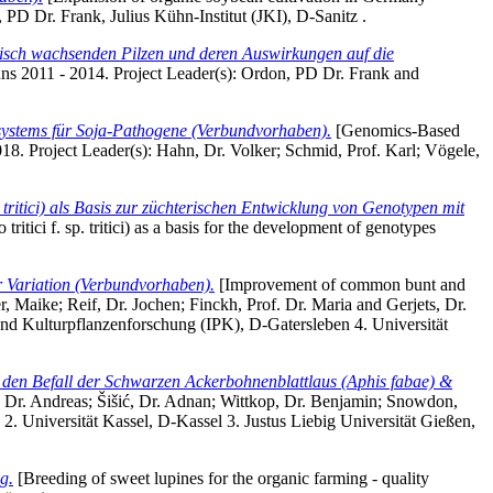
 PD Dr. Frank
, Julius Kühn-Institut (JKI), D-Sanitz .
tisch wachsenden Pilzen und deren Auswirkungen auf die
Runs 2011 - 2014. Project Leader(s):
Ordon, PD Dr. Frank
and
systems für Soja-Pathogene (Verbundvorhaben).
[Genomics-Based
8. Project Leader(s):
Hahn, Dr. Volker
;
Schmid, Prof. Karl
;
Vögele,
ritici) als Basis zur züchterischen Entwicklung von Genotypen mit
ritici f. sp. tritici) as a basis for the development of genotypes
r Variation (Verbundvorhaben).
[Improvement of common bunt and
r, Maike
;
Reif, Dr. Jochen
;
Finckh, Prof. Dr. Maria
and
Gerjets, Dr.
 und Kulturpflanzenforschung (IPK), D-Gatersleben 4. Universität
den Befall der Schwarzen Ackerbohnenblattlaus (Aphis fabae) &
, Dr. Andreas
;
Šišić, Dr. Adnan
;
Wittkop, Dr. Benjamin
;
Snowdon,
 2. Universität Kassel, D-Kassel 3. Justus Liebig Universität Gießen,
g.
[Breeding of sweet lupines for the organic farming - quality