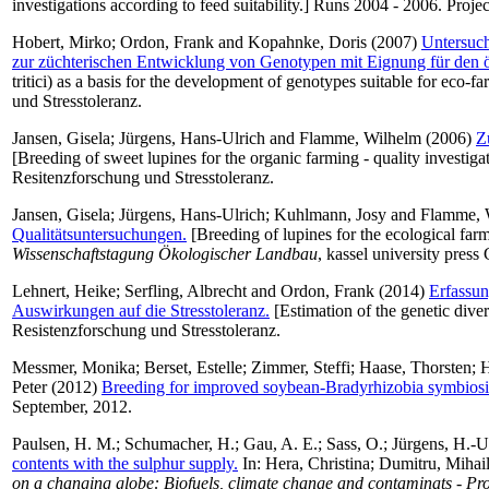
investigations according to feed suitability.] Runs 2004 - 2006. Proje
Hobert, Mirko
;
Ordon, Frank
and
Kopahnke, Doris
(2007)
Untersuch
zur züchterischen Entwicklung von Genotypen mit Eignung für den 
tritici) as a basis for the development of genotypes suitable for eco-
und Stresstoleranz.
Jansen, Gisela
;
Jürgens, Hans-Ulrich
and
Flamme, Wilhelm
(2006)
Z
[Breeding of sweet lupines for the organic farming - quality investigat
Resitenzforschung und Stresstoleranz.
Jansen, Gisela
;
Jürgens, Hans-Ulrich
;
Kuhlmann, Josy
and
Flamme, 
Qualitätsuntersuchungen.
[Breeding of lupines for the ecological farmi
Wissenschaftstagung Ökologischer Landbau
, kassel university pres
Lehnert, Heike
;
Serfling, Albrecht
and
Ordon, Frank
(2014)
Erfassun
Auswirkungen auf die Stresstoleranz.
[Estimation of the genetic diver
Resistenzforschung und Stresstoleranz.
Messmer, Monika
;
Berset, Estelle
;
Zimmer, Steffi
;
Haase, Thorsten
;
H
Peter
(2012)
Breeding for improved soybean-Bradyrhizobia symbiosis
September, 2012.
Paulsen, H. M.
;
Schumacher, H.
;
Gau, A. E.
;
Sass, O.
;
Jürgens, H.-U
contents with the sulphur supply.
In:
Hera, Christina
;
Dumitru, Mihai
on a changing globe: Biofuels, climate change and contaminats - Pr