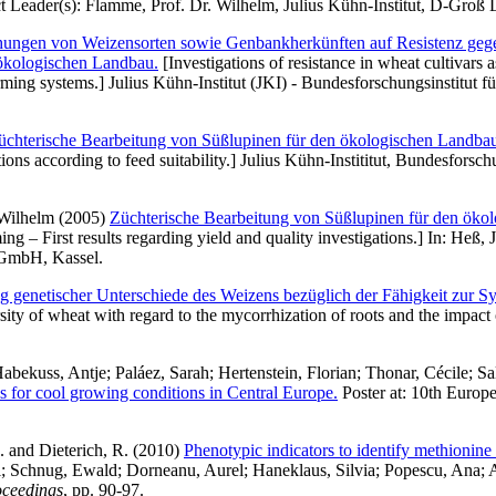
ct Leader(s):
Flamme, Prof. Dr. Wilhelm
, Julius Kühn-Institut, D-Groß 
ungen von Weizensorten sowie Genbankherkünften auf Resistenz gegenübe
ökologischen Landbau.
[Investigations of resistance in wheat cultivars a
farming systems.] Julius Kühn-Institut (JKI) - Bundesforschungsinstitut 
üchterische Bearbeitung von Süßlupinen für den ökologischen Landbau
ions according to feed suitability.] Julius Kühn-Instititut, Bundesforsch
Wilhelm
(2005)
Züchterische Bearbeitung von Süßlupinen für den ökol
ng – First results regarding yield and quality investigations.] In:
Heß, J
s GmbH, Kassel.
g genetischer Unterschiede des Weizens bezüglich der Fähigkeit zur 
sity of wheat with regard to the mycorrhization of roots and the impact o
abekuss, Antje
;
Paláez, Sarah
;
Hertenstein, Florian
;
Thonar, Cécile
;
Sa
 for cool growing conditions in Central Europe.
Poster at: 10th Europ
.
and
Dieterich, R.
(2010)
Phenotypic indicators to identify methionine
l
;
Schnug, Ewald
;
Dorneanu, Aurel
;
Haneklaus, Silvia
;
Popescu, Ana
;
A
oceedings
, pp. 90-97.