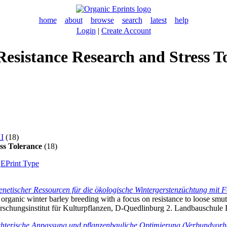
home
about
browse
search
latest
help
Login
|
Create Account
f Resistance Research and Stress 
KI
(18)
ess Tolerance
(18)
|
EPrint Type
etischer Ressourcen für die ökologische Wintergerstenzüchtung mit F
r organic winter barley breeding with a focus on resistance to loose sm
forschungsinstitut für Kulturpflanzen, D-Quedlinburg 2. Landbauschule 
hterische Anpassung und pflanzenbauliche Optimierung (Verbundvorh