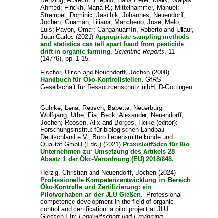
Benzing, Albrecht
;
Piepho, Hans Peter
;
Malik, Waqas
Ahmed
;
Finckh, Maria R.
;
Mittelhammer, Manuel
;
Strempel, Dominic
;
Jaschik, Johannes
;
Neuendorff,
Jochen
;
Guamán, Liliana
;
Mancheno, Jose
;
Melo,
Luis
;
Pavon, Omar
;
Cangahuamín, Roberto
and
Ullaur,
Juan-Carlos
(2021)
Appropriate sampling methods
and statistics can tell apart fraud from pesticide
drift in organic farming.
Scientific Reports
, 11
(14776), pp. 1-15.
Fischer, Ulrich
and
Neuendorff, Jochen
(2009)
Handbuch für Öko-Kontrollstellen.
GfRS
Gesellschaft für Ressourcenschutz mbH, D-Göttingen
.
Guhrke, Lena
;
Reusch, Babette
;
Neuerburg,
Wolfgang
;
Uthe, Pia
;
Beck, Alexander
;
Neuendorff,
Jochen
;
Roosen, Alix
and
Borges, Heike
(editor):
Forschungsinstitut für biologischen Landbau
Deutschland e.V., Büro Lebensmittelkunde und
Qualität GmbH (Eds.) (2021)
Praxisleitfäden für Bio-
Unternehmen zur Umsetzung des Artikels 28
Absatz 1 der Öko-Verordnung (EU) 2018/848.
.
Herzig, Christian
and
Neuendorff, Jochen
(2024)
Professionelle Kompetenzentwicklung im Bereich
Öko-Kontrolle und Zertifizierung: ein
Pilotvorhaben an der JLU Gießen.
[Professional
competence development in the field of organic
control and certification: a pilot project at JLU
Giessen.] In:
Landwirtschaft und Ernährung -