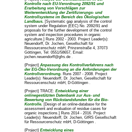
Kontrolle nach EU-Verordnung 2092/91 und
Erarbeitung von Vorschlägen zur
Weiterentwicklung der Zertifizierungs- und
Kontrollsysteme im Bereich des Ökologischen
Landbaus.
[Systematic gap analysis of the control
system under Regulation (EEC) No. 2092/91 and
proposals for the further development of the control
system and inspection procedures in organic
agriculture.] Runs 2002 - 2003. Project Leader(s):
Neuendorff, Dr. Jochen
, Gesellschaft für
Ressourcenschutz mbH, Prinzenstraße 4, 37073
Göttingen, Tel: 0551/58657, Email:
jochen.neuendorff@gfrs.de .
{Project}
Anpassung des Kontrollverfahrens nach
der EG-Öko-Verordnung an die Anforderungen der
Kontrollverordnung.
Runs 2007 - 2008. Project
Leader(s):
Neuendorff, Dr. Jochen
, Gesellschaft für
Ressourcenschutz mbH, D-Göttingen .
{Project} TRACE:
Entwicklung einer
onlinegestützten Datenbank zur Aus- und
Bewertung von Rückstandsfunden für die Bio-
Kontrolle.
[Design of an online-database for the
assessment and evaluation of residue cases for
organic inspections.] Runs 2014 - 2016. Project
Leader(s):
Neuendorff, Dr. Jochen
, GfRS Gesellschaft
für Ressourcenschutz mbH, D-Göttingen .
{Project}
Entwicklung eines