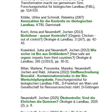
Transformation macht nur gemeinsam Sinn
,
Forschungsinstitut für biologischen Landbau (FiBL),
pp. 514-515.
Klöble, Ulrike
and
Schmidt, Rebekka
(2007)
Kennzahlen für die Kontrolle im ökologischen
Landbau.
KTBL Darmstadt.
Koch, Anna
and
Neuendorff, Jochen
(2013)
Biohühner - ausser Kontrolle?
[Organic Chicken -
out of control?]
Ökologie & Landbau
, 3 (167), pp. 42-
43.
Krawinkel, Jutta
and
Neuendorff, Jochen
(2013)
Wie
sicher ist Bio aus Drittländern?
[How safe are
organic imports from third countries?]
Ökologie &
Landbau
, 165 (1/2013), pp. 30-31.
Milan, Marlene
;
Possienke, Mareike
;
Neuendorff,
Jochen
and
Rabl, Johanna
(2022)
Stoffbeschreibung
Boscalid - Kontaminationsrisiko in der Bio-
Wertschöpfungskette.
Forschungsinstitut für
biologischen Landbau FiBL, D-Frankfurt am Main und
Gesellschaft für Ressourcenschutz mbH, D-Göttingen
.
Neuendorff, Jochen
(2025)
Ökokontrolle: Sind die
Ehrlichen die Dummen?
Ökologie & Landbau
, 2025
(2), p. 8.