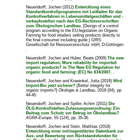
Neuendorff, Jochen
(2012)
Entwicklung eines
Standardkontrollprogramms mit Leitfaden für das
Kontrollverfahren in Lebensmittelgeschäften und -
verkaufsstellen nach den EG-Rechtsvorschriften
zum Ökologischen Landbau.
[Design of a control
program according to the EU-legislation on Organic
Farming for food retailers selling products directly to
the final consumer including guide.] GfRS
Gesellschaft für Ressourcenschutz mbH, D-Göttingen
.
Neuendorff, Jochen
and
Huber, Beate
(2009)
The new
import regulation; More reliability for imported
organic products? in The New EU Regulation for
organic food and farming: (EC) No 834/2007.
.
Neuendorff, Jochen
and
Krawinkel, Jutta
(2018)
Wird
Import-Bio jetzt sicherer?
[Better integrity for
organic imports?]
Ökologie & Landbau
, 2018 (04), pp.
44-45.
Neuendorff, Jochen
and
Spiller, Achim
(2011)
Die
ÖLG‐Kontrollstellen‐Zulassungsverordnung: Ein
Beitrag zum Schutz vor Betrug im Ökolandbau?
AGRA-Europe
, 55 (124), pp. 35-36.
Neuendorff, Jochen
and
Stein, Matthias
(2018)
Entwicklung einer onlinegestützten Datenbank zur
Aus- und Bewertung von Rückstandsfunden für