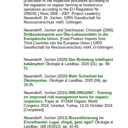
[Execution of the inspection procedure according to
the regulation on organic farming at foodservice
operations according to the EU Regulation Nr.
2092/91.] Runs 2006 - 2007. Project Leader(s):
Neuendorff, Dr. Jochen
, GfRS Gesellschaft für
Ressourcenschutz mbH, Göttingen .
Neuendorff, Jochen
and
Steinhauser, Christoph
(2006)
Drittlandsimporte von Öko-Lebensmitteln in die
Europäische Union.
[Food Product Imports from
Third Countries into the European Union.] GfRS
Gesellschaft für Ressourcenschutz mbH, D-Göttingen
.
Neuendorff, Jochen
(2020)
Den Biobetrug intelligent
bekämpfen!
Ökologie & Landbau
, 2020 (01), pp. 49-
51.
Neuendorff, Jochen
(2020)
Mehr Sicherheit bei
Ökoimporten.
Ökologie & Landbau
, 2020 (04), pp.
33-35.
Neuendorff, Jochen
(2014)
IRM-ORGANIC - Training
on improved risk management tools for organic
inspectors.
Paper at: IFOAM Organic World
Congress 2014, Istanbul, Turkey, 13-15 October 2014.
[Completed]
Neuendorff, Jochen
(2013)
Biozertifizierung im
Einzelhandel: Legal, illegal, ganz egal?
Ökologie &
Landbau
, 168 (4/2013), pp. 42-43.