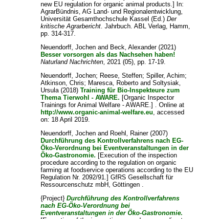
new EU regulation for organic animal products.] In:
AgrarBündnis, AG Land- und Regionalentwicklung,
Universität Gesamthochschule Kassel
(Ed.)
Der
kritische Agrarbericht
. Jahrbuch. ABL Verlag, Hamm,
pp. 314-317.
Neuendorff, Jochen
and
Beck, Alexander
(2021)
Besser vorsorgen als das Nachsehen haben!
Naturland Nachrichten
, 2021 (05), pp. 17-19.
Neuendorff, Jochen
;
Reese, Steffen
;
Spiller, Achim
;
Atkinson, Chris
;
Maresca, Roberto
and
Soltysiak,
Ursula
(2018)
Training für Bio-Inspekteure zum
Thema Tierwohl - AWARE.
[Organic Inspector
Trainings for Animal Welfare - AWARE.] . Online at
http://www.organic-animal-welfare.eu
, accessed
on: 18 April 2019.
Neuendorff, Jochen
and
Roehl, Rainer
(2007)
Durchführung des Kontrollverfahrens nach EG-
Öko-Verordnung bei Eventveranstaltungen in der
Öko-Gastronomie.
[Execution of the inspection
procedure according to the regulation on organic
farming at foodservice operations according to the EU
Regulation Nr. 2092/91.] GfRS Gesellschaft für
Ressourcenschutz mbH, Göttingen .
{Project}
Durchführung des Kontrollverfahrens
nach EG-Öko-Verordnung bei
Eventveranstaltungen in der Öko-Gastronomie.