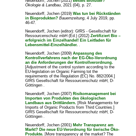
Neuendorff, Jochen
(2021)
Bestes Biofutter?
Ökologie & Landbau
, 2021 (04), p. 27.
Neuendorff, Jochen
(2019)
Was tun bei Rückständen
in Bioprodukten?
Bauernzeitung
, 4 July 2019, pp.
46-47.
Neuendorff, Jochen
(editor): GfRS - Gesellschaft für
Ressourcenschutz mbH (Ed.) (2012)
Zertifiziert Bio –
erfolgreich im Einzelhandel! Ein Leitfaden für
Lebensmittel-Einzelhändler.
.
Neuendorff, Jochen
(2009)
Anpassung des
Kontrollverfahrens nach der EG-Öko-Verordnung
an die Anforderungen der Kontrollverordnung.
[Adjustment of the control system according to the
EU-legislation on Organic Farming tot the
requirements of the Regulation (EC) No. 882/2004.]
GfRS Gesellschaft für Ressourcenschutz mbH, D-
Göttingen .
Neuendorff, Jochen
(2007)
Risikomanagement bei
Importen von Produkten des ökologischen
Landbaus aus Drittländern.
[Risk Managements for
Imports of Organic Products from Third Countries.]
GfRS Gesellschaft für Ressourcenschutz mbH, D-
Göttingen .
Neuendorff, Jochen
(2001)
Mehr Transparenz am
Markt? Die neue EU-Verordnung für tierische Öko-
Produkte.
[More transparency at the market? The