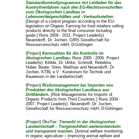
Standardkontrollprogramms mit Leitfaden für das
Kontrollverfahren nach den EG-Rechtsvorschriften
zum Ökologischen Landbau in
Lebensmittelgeschäften und –Verkaufsstellen.
[Design of a control program according to the EU-
legislation on Organic Farming for food retailers selling
products directly to the final consumer including
guide.] Runs 2009 - 2011. Project Leader(s):
Neuendorff, Dr. Jochen
, GfRS Gesellschaft für
Ressourcenschutz mbH, D-Göttingen .
{Project}
Kennzahlen für die Kontrolle im
ökologischen Landbau.
Runs 2005 - 2006. Project
Leader(s):
Klöble, Dr. Ulrike
;
Schmidt, Rebekka
;
Huber, Beate
;
Stein, Matthias
and
Neuendorff, Dr.
Jochen
, KTBL e.V.: Kuratorium für Technik und
Bauwesen in der Landwirtschaft .
{Project}
Risikomanagement bei Importen von
Produkten des ökologischen Landbaus aus
Drittländern.
[Risk Managements for Imports of
Organic Products from Third Countries.] Runs 2004 -
2007. Project Leader(s):
Neuendorff, Dr. Jochen
,
Gesellschaft für Ressourcenschutz mbH, D-Göttingen
.
{Project} ÖkoTier:
Tierwohl in der ökologischen
Landwirtschaft – Tiergerechtheit weiterentwickeln
und transparent machen.
[Animal welfare monitoring
in organic agriculture – improving animal welfare and