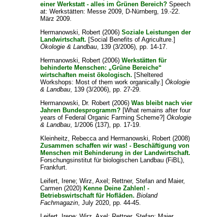
einer Werkstatt - alles im Grünen Bereich?
Speech
at: Werkstätten: Messe 2009, D-Nürnberg, 19.-22.
März 2009.
Hermanowski, Robert
(2006)
Soziale Leistungen der
Landwirtschaft.
[Social Benefits of Agriculture.]
Ökologie & Landbau
, 139 (3/2006), pp. 14-17.
Hermanowski, Robert
(2006)
Werkstätten für
behinderte Menschen: „Grüne Bereiche“
wirtschaften meist ökologisch.
[Sheltered
Workshops: Most of them work organically.]
Ökologie
& Landbau
, 139 (3/2006), pp. 27-29.
Hermanowski, Dr. Robert
(2006)
Was bleibt nach vier
Jahren Bundesprogramm?
[What remains after four
years of Federal Organic Farming Scheme?]
Ökologie
& Landbau
, 1/2006 (137), pp. 17-19.
Kleinheitz, Rebecca
and
Hermanowski, Robert
(2008)
Zusammen schaffen wir was! - Beschäftigung von
Menschen mit Behinderung in der Landwirtschaft.
Forschungsinstitut für biologischen Landbau (FiBL),
Frankfurt.
Leifert, Irene
;
Wirz, Axel
;
Rettner, Stefan
and
Maier,
Carmen
(2020)
Kenne Deine Zahlen! -
Betriebswirtschaft für Hofläden.
Bioland
Fachmagazin
, July 2020, pp. 44-45.
Leifert, Irene
;
Wirz, Axel
;
Rettner, Stefan
;
Maier,