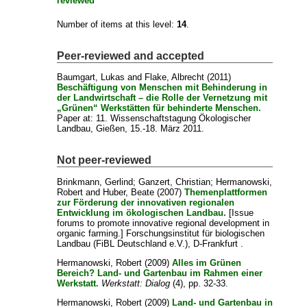
reviewed
Number of items at this level:
14
.
Peer-reviewed and accepted
Baumgart, Lukas
and
Flake, Albrecht
(2011)
Beschäftigung von Menschen mit Behinderung in
der Landwirtschaft – die Rolle der Vernetzung mit
„Grünen“ Werkstätten für behinderte Menschen.
Paper at: 11. Wissenschaftstagung Ökologischer
Landbau, Gießen, 15.-18. März 2011.
Not peer-reviewed
Brinkmann, Gerlind
;
Ganzert, Christian
;
Hermanowski,
Robert
and
Huber, Beate
(2007)
Themenplattformen
zur Förderung der innovativen regionalen
Entwicklung im ökologischen Landbau.
[Issue
forums to promote innovative regional development in
organic farming.] Forschungsinstitut für biologischen
Landbau (FiBL Deutschland e.V.), D-Frankfurt .
Hermanowski, Robert
(2009)
Alles im Grünen
Bereich? Land- und Gartenbau im Rahmen einer
Werkstatt.
Werkstatt: Dialog
(4), pp. 32-33.
Hermanowski, Robert
(2009)
Land- und Gartenbau in