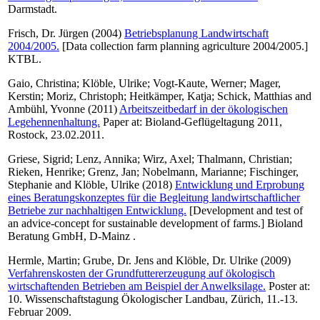
Darmstadt.
Frisch, Dr. Jürgen
(2004)
Betriebsplanung Landwirtschaft
2004/2005.
[Data collection farm planning agriculture 2004/2005.]
KTBL.
Gaio, Christina
;
Klöble, Ulrike
;
Vogt-Kaute, Werner
;
Mager,
Kerstin
;
Moriz, Christoph
;
Heitkämper, Katja
;
Schick, Matthias
and
Ambühl, Yvonne
(2011)
Arbeitszeitbedarf in der ökologischen
Legehennenhaltung.
Paper at: Bioland-Geflügeltagung 2011,
Rostock, 23.02.2011.
Griese, Sigrid
;
Lenz, Annika
;
Wirz, Axel
;
Thalmann, Christian
;
Rieken, Henrike
;
Grenz, Jan
;
Nobelmann, Marianne
;
Fischinger,
Stephanie
and
Klöble, Ulrike
(2018)
Entwicklung und Erprobung
eines Beratungskonzeptes für die Begleitung landwirtschaftlicher
Betriebe zur nachhaltigen Entwicklung.
[Development and test of
an advice-concept for sustainable development of farms.] Bioland
Beratung GmbH, D-Mainz .
Hermle, Martin
;
Grube, Dr. Jens
and
Klöble, Dr. Ulrike
(2009)
Verfahrenskosten der Grundfuttererzeugung auf ökologisch
wirtschaftenden Betrieben am Beispiel der Anwelksilage.
Poster at:
10. Wissenschaftstagung Ökologischer Landbau, Zürich, 11.-13.
Februar 2009.