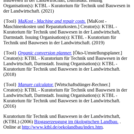
Bauwesen in der Landwirtschaft, Darmstadt
. Issuing
Organisation(s): KTBL - Kuratorium für Technik und Bauwesen in
der Landwirtschaft. (2021)
{Tool}
MaKost - Machine and repair costs.
[MaKost -
Maschinenkosten und Reparaturkosten.]
Creator(s):
KTBL -
Kuratorium für Technik und Bauwesen in der Landwirtschaft,
Darmstadt
. Issuing Organisation(s): KTBL - Kuratorium für
Technik und Bauwesen in der Landwirtschaft. (2019)
{Tool}
Organic conversion planner.
[Öko-Umstellungsplaner.]
Creator(s):
KTBL - Kuratorium für Technik und Bauwesen in der
Landwirtschaft, Darmstadt
. Issuing Organisation(s): KTBL -
Kuratorium für Technik und Bauwesen in der Landwirtschaft.
(2018)
{Tool}
Manure calculator.
[Wirtschaftsdünger-Rechner.]
Creator(s):
KTBL - Kuratorium für Technik und Bauwesen in der
Landwirtschaft, Darmstadt
. Issuing Organisation(s): KTBL -
Kuratorium für Technik und Bauwesen in der Landwirtschaft.
(2016)
Kuratorium für Technik und Bauwesen in der Landwirtschaft,
(KTBL)
(2006)
Biogaserzeugung im ökologischen Landbau.
.
Online at
http://www.ktbl.de/oekolandbau/index.htm
.