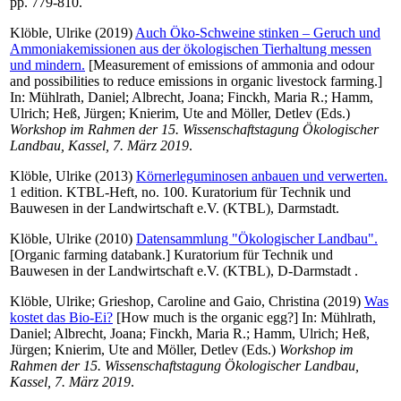
pp. 779-810.
Klöble, Ulrike
(2019)
Auch Öko-Schweine stinken – Geruch und
Ammoniakemissionen aus der ökologischen Tierhaltung messen
und mindern.
[Measurement of emissions of ammonia and odour
and possibilities to reduce emissions in organic livestock farming.]
In:
Mühlrath, Daniel
;
Albrecht, Joana
;
Finckh, Maria R.
;
Hamm,
Ulrich
;
Heß, Jürgen
;
Knierim, Ute
and
Möller, Detlev
(Eds.)
Workshop im Rahmen der 15. Wissenschaftstagung Ökologischer
Landbau, Kassel, 7. März 2019
.
Klöble, Ulrike
(2013)
Körnerleguminosen anbauen und verwerten.
1 edition. KTBL-Heft, no. 100. Kuratorium für Technik und
Bauwesen in der Landwirtschaft e.V. (KTBL), Darmstadt.
Klöble, Ulrike
(2010)
Datensammlung "Ökologischer Landbau".
[Organic farming databank.] Kuratorium für Technik und
Bauwesen in der Landwirtschaft e.V. (KTBL), D-Darmstadt .
Klöble, Ulrike
;
Grieshop, Caroline
and
Gaio, Christina
(2019)
Was
kostet das Bio-Ei?
[How much is the organic egg?] In:
Mühlrath,
Daniel
;
Albrecht, Joana
;
Finckh, Maria R.
;
Hamm, Ulrich
;
Heß,
Jürgen
;
Knierim, Ute
and
Möller, Detlev
(Eds.)
Workshop im
Rahmen der 15. Wissenschaftstagung Ökologischer Landbau,
Kassel, 7. März 2019
.