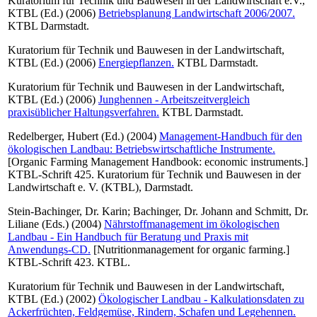
Kuratorium für Technik und Bauwesen in der Landwirtschaft e.V.,
KTBL
(Ed.) (2006)
Betriebsplanung Landwirtschaft 2006/2007.
KTBL Darmstadt.
Kuratorium für Technik und Bauwesen in der Landwirtschaft,
KTBL
(Ed.) (2006)
Energiepflanzen.
KTBL Darmstadt.
Kuratorium für Technik und Bauwesen in der Landwirtschaft,
KTBL
(Ed.) (2006)
Junghennen - Arbeitszeitvergleich
praxisüblicher Haltungsverfahren.
KTBL Darmstadt.
Redelberger, Hubert
(Ed.) (2004)
Management-Handbuch für den
ökologischen Landbau: Betriebswirtschaftliche Instrumente.
[Organic Farming Management Handbook: economic instruments.]
KTBL-Schrift 425. Kuratorium für Technik und Bauwesen in der
Landwirtschaft e. V. (KTBL), Darmstadt.
Stein-Bachinger, Dr. Karin
;
Bachinger, Dr. Johann
and
Schmitt, Dr.
Liliane
(Eds.) (2004)
Nährstoffmanagement im ökologischen
Landbau - Ein Handbuch für Beratung und Praxis mit
Anwendungs-CD.
[Nutritionmanagement for organic farming.]
KTBL-Schrift 423. KTBL.
Kuratorium für Technik und Bauwesen in der Landwirtschaft,
KTBL
(Ed.) (2002)
Ökologischer Landbau - Kalkulationsdaten zu
Ackerfrüchten, Feldgemüse, Rindern, Schafen und Legehennen.