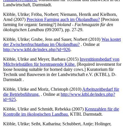
Landwirtschaft, Darmstadt.
Klöble, Ulrike
;
Fröba, Norbert
;
Niemann, Henrik
and
Kielhorn,
Arnd
(2007)
Precision Farming auch im Ökolandbau?
[Precision
farming for organic farming?]
bioland - Fachmagazin für den
ökologischen Landbau
(09/2007), pp. 27-29.
Klöble, Ulrike
;
Grube, Jens
and
Sauer, Norbert
(2010)
Was kostet
der Zwischenfruchtanbau im Ökolandbau?
. Online at
http://www.ktbl.de/index.php?id=926
.
Klöble, Ulrike
and
Meyer, Barbara
(2015)
Investitionsbedarf von
Milchviehställen für horntragende Kühe.
[Required investment for
loose housing suitable for horned dairy cows.] Kuratorium für
Technik und Bauwesen in der Landwirtschaft e.V. (KTBL), D-
Darmstadt .
Klöble, Ulrike
and
Moriz, Christoph
(2010)
Arbeitszeitbedarf für
die Betriebsführung.
. Online at
http://www.ktbl.de/index.php?
id=925
.
Klöble, Ulrike
and
Schmidt, Rebekka
(2007)
Kennzahlen für die
Kontrolle im ökologischen Landbau.
KTBL Darmstadt.
Klöble, Ulrike
;
Seibt, Katharina
;
Schubbert, Antje
;
Holinger,