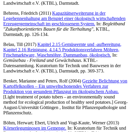
Landwirtschaft e.V. (KTBL), Darmstadt.
Behrens, Friedrich
(2011)
Kapazitätserweiterung in der
Legehennenhaltung am Beispiel einer ökologisch wirtschaftenden
Erzeugergemeinschaft im geschlossenem System.
In:
Begleitband
"Zukunftsorientiertes Bauen für die Tierhaltung"
, KTBL,
Darmstadt, pp. 126-134.
Belau, Till
(2017)
Kapitel 2.15 Gemüseernte und -aufbereitung,
Kapitel 2.16 Reinigung, 4.14.5 Produktionsverfahren Möhren,
Frischmarktware, Waschmöhre, Dammanbau, ökologisch.
In:
Gemüsebau - Freiland und Gewächshaus
. KTBL-
Datensammlung. Kuratorium für Technik und Bauwesen in der
Landwirtschaft e.V. (KTBL), Darmstadt, pp. 369-373.
Benker, Marianne
and
Peters, Rolf
(2004)
Gezielte Belichtung von
Kartoffelknollen – Ein umweltschonendes Verfahren zur
Produktion von gesundem Pflanzgut im ökologischem Anbau.
[Light treatment of potato tubers - an environmentally sound
method for ecological production of healthy seed potatoes.] Georg-
August-Universität Göttingen , Institut für Pflanzenpathologie und
Pflanzenschutz.
Böhm, Herwart
;
Ebert, Ulrich
and
Vogt-Kaute, Werner
(2013)
Körnerleguminosen im Gemenge.
In: Kuratorium für Technik und