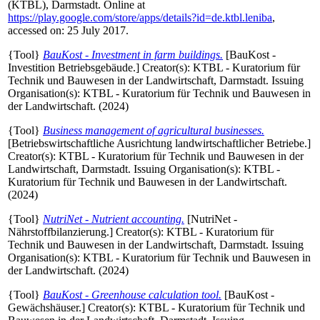
(KTBL), Darmstadt. Online at
https://play.google.com/store/apps/details?id=de.ktbl.leniba
,
accessed on: 25 July 2017.
{Tool}
BauKost - Investment in farm buildings.
[BauKost -
Investition Betriebsgebäude.]
Creator(s):
KTBL - Kuratorium für
Technik und Bauwesen in der Landwirtschaft, Darmstadt
. Issuing
Organisation(s): KTBL - Kuratorium für Technik und Bauwesen in
der Landwirtschaft. (2024)
{Tool}
Business management of agricultural businesses.
[Betriebswirtschaftliche Ausrichtung landwirtschaftlicher Betriebe.]
Creator(s):
KTBL - Kuratorium für Technik und Bauwesen in der
Landwirtschaft, Darmstadt
. Issuing Organisation(s): KTBL -
Kuratorium für Technik und Bauwesen in der Landwirtschaft.
(2024)
{Tool}
NutriNet - Nutrient accounting.
[NutriNet -
Nährstoffbilanzierung.]
Creator(s):
KTBL - Kuratorium für
Technik und Bauwesen in der Landwirtschaft, Darmstadt
. Issuing
Organisation(s): KTBL - Kuratorium für Technik und Bauwesen in
der Landwirtschaft. (2024)
{Tool}
BauKost - Greenhouse calculation tool.
[BauKost -
Gewächshäuser.]
Creator(s):
KTBL - Kuratorium für Technik und