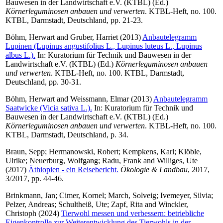
Bauwesen in der Landwirtschaft e.V. (KTBL) (Ed.)
Körnerleguminosen anbauen und verwerten
. KTBL-Heft, no. 100.
KTBL, Darmstadt, Deutschland, pp. 21-23.
Böhm, Herwart
and
Gruber, Harriet
(2013)
Anbautelegramm
Lupinen (Lupinus angustifolius L., Lupinus luteus L., Lupinus
albus L.).
In: Kuratorium für Technik und Bauwesen in der
Landwirtschaft e.V. (KTBL) (Ed.)
Körnerleguminosen anbauen
und verwerten
. KTBL-Heft, no. 100. KTBL, Darmstadt,
Deutschland, pp. 30-31.
Böhm, Herwart
and
Weissmann, Elmar
(2013)
Anbautelegramm
Saatwicke (Vicia sativa L.).
In: Kuratorium für Technik und
Bauwesen in der Landwirtschaft e.V. (KTBL) (Ed.)
Körnerleguminosen anbauen und verwerten
. KTBL-Heft, no. 100.
KTBL, Darmstadt, Deutschland, p. 34.
Braun, Sepp
;
Hermanowski, Robert
;
Kempkens, Karl
;
Klöble,
Ulrike
;
Neuerburg, Wolfgang
;
Radu, Frank
and
Williges, Ute
(2017)
Äthiopien - ein Reisebericht.
Ökologie & Landbau
, 2017,
3/2017, pp. 44-46.
Brinkmann, Jan
;
Cimer, Kornel
;
March, Solveig
;
Ivemeyer, Silvia
;
Pelzer, Andreas
;
Schultheiß, Ute
;
Zapf, Rita
and
Winckler,
Christoph
(2024)
Tierwohl messen und verbessern: betriebliche
Eigenkontrolle zur Weiterentwicklung des Tierwohls in der