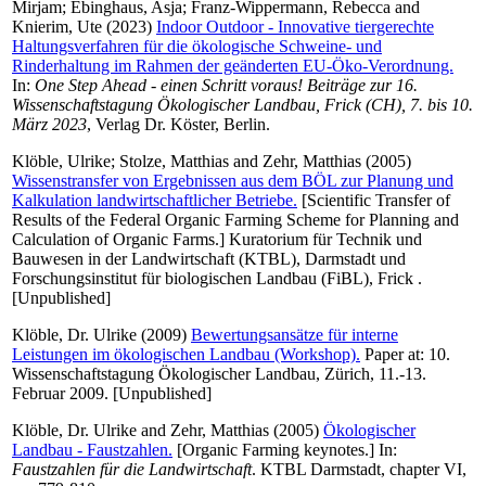
Mirjam
;
Ebinghaus, Asja
;
Franz-Wippermann, Rebecca
and
Knierim, Ute
(2023)
Indoor Outdoor - Innovative tiergerechte
Haltungsverfahren für die ökologische Schweine- und
Rinderhaltung im Rahmen der geänderten EU-Öko-Verordnung.
In:
One Step Ahead - einen Schritt voraus! Beiträge zur 16.
Wissenschaftstagung Ökologischer Landbau, Frick (CH), 7. bis 10.
März 2023
, Verlag Dr. Köster, Berlin.
Klöble, Ulrike
;
Stolze, Matthias
and
Zehr, Matthias
(2005)
Wissenstransfer von Ergebnissen aus dem BÖL zur Planung und
Kalkulation landwirtschaftlicher Betriebe.
[Scientific Transfer of
Results of the Federal Organic Farming Scheme for Planning and
Calculation of Organic Farms.] Kuratorium für Technik und
Bauwesen in der Landwirtschaft (KTBL), Darmstadt und
Forschungsinstitut für biologischen Landbau (FiBL), Frick .
[Unpublished]
Klöble, Dr. Ulrike
(2009)
Bewertungsansätze für interne
Leistungen im ökologischen Landbau (Workshop).
Paper at: 10.
Wissenschaftstagung Ökologischer Landbau, Zürich, 11.-13.
Februar 2009. [Unpublished]
Klöble, Dr. Ulrike
and
Zehr, Matthias
(2005)
Ökologischer
Landbau - Faustzahlen.
[Organic Farming keynotes.] In:
Faustzahlen für die Landwirtschaft
. KTBL Darmstadt, chapter VI,