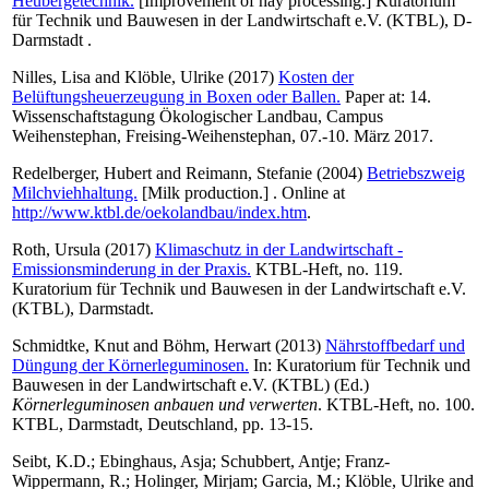
Heubergetechnik.
[Improvement of hay processing.] Kuratorium
für Technik und Bauwesen in der Landwirtschaft e.V. (KTBL), D-
Darmstadt .
Nilles, Lisa
and
Klöble, Ulrike
(2017)
Kosten der
Belüftungsheuerzeugung in Boxen oder Ballen.
Paper at: 14.
Wissenschaftstagung Ökologischer Landbau, Campus
Weihenstephan, Freising-Weihenstephan, 07.-10. März 2017.
Redelberger, Hubert
and
Reimann, Stefanie
(2004)
Betriebszweig
Milchviehhaltung.
[Milk production.] . Online at
http://www.ktbl.de/oekolandbau/index.htm
.
Roth, Ursula
(2017)
Klimaschutz in der Landwirtschaft -
Emissionsminderung in der Praxis.
KTBL-Heft, no. 119.
Kuratorium für Technik und Bauwesen in der Landwirtschaft e.V.
(KTBL), Darmstadt.
Schmidtke, Knut
and
Böhm, Herwart
(2013)
Nährstoffbedarf und
Düngung der Körnerleguminosen.
In: Kuratorium für Technik und
Bauwesen in der Landwirtschaft e.V. (KTBL) (Ed.)
Körnerleguminosen anbauen und verwerten
. KTBL-Heft, no. 100.
KTBL, Darmstadt, Deutschland, pp. 13-15.
Seibt, K.D.
;
Ebinghaus, Asja
;
Schubbert, Antje
;
Franz-
Wippermann, R.
;
Holinger, Mirjam
;
Garcia, M.
;
Klöble, Ulrike
and