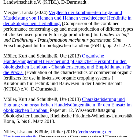
Landwirtschaft e.V. (KTBL), D-Darmstadt .
Mergner, Linda
(2024)
Vergleich der kombinierten Lege- und
Mastleistung von Hennen und Hähnen verschiedener Herkünfte in
der ökologischen Tierhaltung.
[Comparison of the combined
performance concerning egg and meat production of different types
of chicken used primarily for egg production.] In:
Landwirtschaft
und Ernährung - Transformation macht nur gemeinsam Sinn
,
Forschungsinstitut für biologischen Landbau (FiBL), pp. 271-272.
Möller, Kurt
and
Schultheiß, Ute
(2013)
Organische
Handelsdüngemittel tierischer und pflanzlicher Herkunft für den
ökologischen Landbau - Charakterisierung und Empfehlungen für
die Praxis.
[Evaluation of the characteristics of commercial organic
fertilizers for use in in-tensive organic cropping systems.]
Kuratorium für Technik und Bauwesen in der Landwirtschaft
(KTBL) e.V., D-Darmstadt .
Möller, Kurt
and
Schultheiß, Ute
(2013)
Charakterisierung und
Eignung von organischen Handelsdüngemitteln für den Einsatz im
ökologischen Landbau.
Paper at: 12. Wissenschaftstagung
Ökologischer Landbau, Rheinische Friedrich-Wilhelms-Universität,
Bonn, 5. bis 8. März 2013.
Nilles, Lisa
and
Klöble, Ulrike
(2016)
Verbesserung der