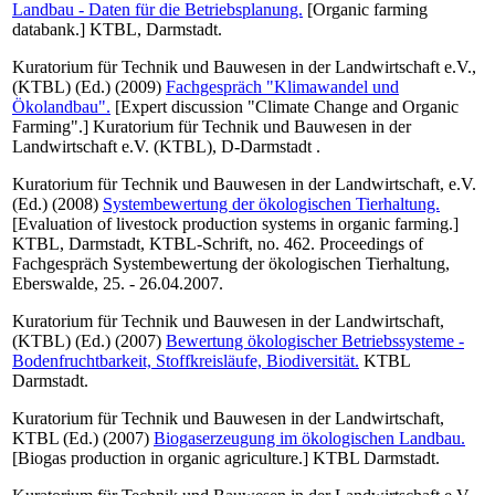
Landbau - Daten für die Betriebsplanung.
[Organic farming
databank.] KTBL, Darmstadt.
Kuratorium für Technik und Bauwesen in der Landwirtschaft e.V.,
(KTBL)
(Ed.) (2009)
Fachgespräch "Klimawandel und
Ökolandbau".
[Expert discussion "Climate Change and Organic
Farming".] Kuratorium für Technik und Bauwesen in der
Landwirtschaft e.V. (KTBL), D-Darmstadt .
Kuratorium für Technik und Bauwesen in der Landwirtschaft, e.V.
(Ed.) (2008)
Systembewertung der ökologischen Tierhaltung.
[Evaluation of livestock production systems in organic farming.]
KTBL, Darmstadt, KTBL-Schrift, no. 462. Proceedings of
Fachgespräch Systembewertung der ökologischen Tierhaltung,
Eberswalde, 25. - 26.04.2007.
Kuratorium für Technik und Bauwesen in der Landwirtschaft,
(KTBL)
(Ed.) (2007)
Bewertung ökologischer Betriebssysteme -
Bodenfruchtbarkeit, Stoffkreisläufe, Biodiversität.
KTBL
Darmstadt.
Kuratorium für Technik und Bauwesen in der Landwirtschaft,
KTBL
(Ed.) (2007)
Biogaserzeugung im ökologischen Landbau.
[Biogas production in organic agriculture.] KTBL Darmstadt.