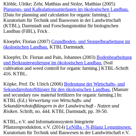
Klöble, Ulrike
;
Zehr, Matthias
and
Stolze, Matthias
(2005)
Planungs- und Kalkulationsunterlagen im ökologischen Landbau.
[Data for planning and calculation for organic farming.]
Kuratorium für Technik und Bauwesen in der Landwirtschaft
(KTBL), Darmstadt und Forschungsinstitut für biologischen
Landbau (FiBL), Frick .
Kloepfer, Florian
(2007)
Grundboden- und Stoppelbearbeitung im
ökologischen Landbau.
KTBL Darmstadt.
Kloepfer, Dr. Florian
and
Pain, Johannes
(2003)
Bodenbearbeitung
und Beikrautregulierung im ökologischen Landbau.
[Soil
cultivation and weed controll for organic farming.] KTBL-Schrift
416. KTBL.
Köpke, Prof. Dr. Ulrich
(2006)
Bedeutung der Wirtschafts- und
Sekundärrohstoffdünger für den ökologischen Landbau.
[Manure
and secundary raw material fertilizers for organic farming.] In:
KTBL
(Ed.)
Verwertung von Wirtschafts- und
Sekundärrohstoffdüngern in der Landwirschaft - Nutzen und
Risiken
. Schrift, no. 444. KTBL Darmstadt, pp. 39-50.
KTBL, e.V.
and
Informationssystem Integrierte
Pflanzenproduktion, e.V.
(2014)
LeNiBa - N-Bilanz Leguminosen.
Kuratorium für Technik und Bauwesen in der Landwirtschaft e.V.