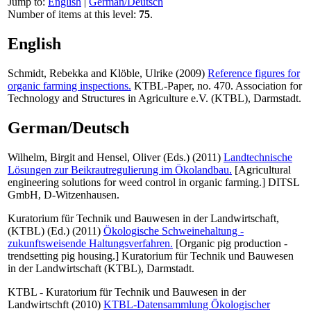
Jump to:
English
|
German/Deutsch
Number of items at this level:
75
.
English
Schmidt, Rebekka
and
Klöble, Ulrike
(2009)
Reference figures for
organic farming inspections.
KTBL-Paper, no. 470. Association for
Technology and Structures in Agriculture e.V. (KTBL), Darmstadt.
German/Deutsch
Wilhelm, Birgit
and
Hensel, Oliver
(Eds.) (2011)
Landtechnische
Lösungen zur Beikrautregulierung im Ökolandbau.
[Agricultural
engineering solutions for weed control in organic farming.] DITSL
GmbH, D-Witzenhausen.
Kuratorium für Technik und Bauwesen in der Landwirtschaft,
(KTBL)
(Ed.) (2011)
Ökologische Schweinehaltung -
zukunftsweisende Haltungsverfahren.
[Organic pig production -
trendsetting pig housing.] Kuratorium für Technik und Bauwesen
in der Landwirtschaft (KTBL), Darmstadt.
KTBL - Kuratorium für Technik und Bauwesen in der
Landwirtschft (2010)
KTBL-Datensammlung Ökologischer