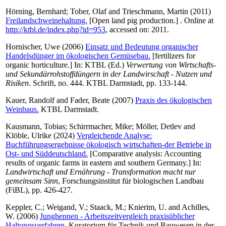
Hörning, Bernhard
;
Tober, Olaf
and
Trieschmann, Martin
(2011)
Freilandschweinehaltung.
[Open land pig production.] . Online at
http://ktbl.de/index.php?id=953
, accessed on: 2011.
Hornischer, Uwe
(2006)
Einsatz und Bedeutung organischer
Handelsdünger im ökologischen Gemüsebau.
[fertilizers for
organic horticulture.] In:
KTBL
(Ed.)
Verwertung von Wirtschafts-
und Sekundärrohstoffdüngern in der Landwirschaft - Nutzen und
Risiken
. Schrift, no. 444. KTBL Darmstadt, pp. 133-144.
Kauer, Randolf
and
Fader, Beate
(2007)
Praxis des ökologischen
Weinbaus.
KTBL Darmstadt.
Kausmann, Tobias
;
Schirrmacher, Mike
;
Möller, Detlev
and
Klöble, Ulrike
(2024)
Vergleichende Analyse:
Buchführungsergebnisse ökologisch wirtschaften-der Betriebe in
Ost- und Süddeutschland.
[Comparative analysis: Accounting
results of organic farms in eastern and southern Germany.] In:
Landwirtschaft und Ernährung - Transformation macht nur
gemeinsam Sinn
, Forschungsinstitut für biologischen Landbau
(FiBL), pp. 426-427.
Keppler, C.
;
Weigand, V.
;
Staack, M.
;
Knierim, U.
and
Achilles,
W.
(2006)
Junghennen - Arbeitszeitvergleich praxisüblicher
Haltungsverfahren.
Kuratorium für Technik und Bauwesen in der