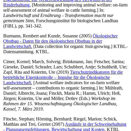
Rinderhaltung.
[Monitoring and improving animal welfare: on-farm
self-assessment of animal welfare in cattle farming.] In:
Landwirtschaft und Ernährung - Transformation macht nur
gemeinsam Sinn
, Forschungsinstitut für biologischen Landbau
(FiBL), pp. 341-342.
Burmann, Rembert
and
Kunde, Susanne
(2005)
Ökologischer
Obstbau - Daten für den ökologischen Obstbau in der
Landwirtschaft.
[Data collection for organic fruit-growing.] KTBL-
Datensammlung. KTBL.
Cimer, Kornel
;
March, Solveig
;
Brinkmann, Jan
;
Fetscher, Sarina
;
Gieseke, Daniel
;
Schrader, Lars
;
Schubbert, Antje
;
Schultheiß, Ute
;
Zapf, Rita
and
Knierim, Ute
(2019)
Tierschutzindikatoren für die
betriebliche Eigenkontrolle – Impulse für die Ökologische
Landwirtschaft.
[Animal welfare indicators for on-farm welfare
self-assessment – contributions to organic farming.] In:
Mühlrath,
Daniel
;
Albrecht, Joana
;
Finckh, Maria R.
;
Hamm, Ulrich
;
Heß,
Jürgen
;
Knierim, Ute
and
Möller, Detlev
(Eds.)
Workshop im
Rahmen der 15. Wissenschaftstagung Ökologischer Landbau,
Kassel, 7. März 2019
.
Fitsche, Stephan
;
Hörning, Bernhard
;
Riegel, Marion
;
Schick,
Matthias
and
Trei, Gerriet
(2007)
Ausläufe in der Schweinehaltung
- Planungsempfehlungen, Bewirtschaftung und Kosten.
KTBL