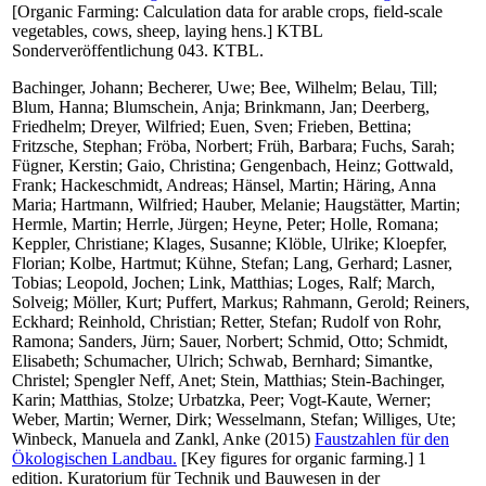
[Organic Farming: Calculation data for arable crops, field-scale
vegetables, cows, sheep, laying hens.] KTBL
Sonderveröffentlichung 043. KTBL.
Bachinger, Johann
;
Becherer, Uwe
;
Bee, Wilhelm
;
Belau, Till
;
Blum, Hanna
;
Blumschein, Anja
;
Brinkmann, Jan
;
Deerberg,
Friedhelm
;
Dreyer, Wilfried
;
Euen, Sven
;
Frieben, Bettina
;
Fritzsche, Stephan
;
Fröba, Norbert
;
Früh, Barbara
;
Fuchs, Sarah
;
Fügner, Kerstin
;
Gaio, Christina
;
Gengenbach, Heinz
;
Gottwald,
Frank
;
Hackeschmidt, Andreas
;
Hänsel, Martin
;
Häring, Anna
Maria
;
Hartmann, Wilfried
;
Hauber, Melanie
;
Haugstätter, Martin
;
Hermle, Martin
;
Herrle, Jürgen
;
Heyne, Peter
;
Holle, Romana
;
Keppler, Christiane
;
Klages, Susanne
;
Klöble, Ulrike
;
Kloepfer,
Florian
;
Kolbe, Hartmut
;
Kühne, Stefan
;
Lang, Gerhard
;
Lasner,
Tobias
;
Leopold, Jochen
;
Link, Matthias
;
Loges, Ralf
;
March,
Solveig
;
Möller, Kurt
;
Puffert, Markus
;
Rahmann, Gerold
;
Reiners,
Eckhard
;
Reinhold, Christian
;
Retter, Stefan
;
Rudolf von Rohr,
Ramona
;
Sanders, Jürn
;
Sauer, Norbert
;
Schmid, Otto
;
Schmidt,
Elisabeth
;
Schumacher, Ulrich
;
Schwab, Bernhard
;
Simantke,
Christel
;
Spengler Neff, Anet
;
Stein, Matthias
;
Stein-Bachinger,
Karin
;
Matthias, Stolze
;
Urbatzka, Peer
;
Vogt-Kaute, Werner
;
Weber, Martin
;
Werner, Dirk
;
Wesselmann, Stefan
;
Williges, Ute
;
Winbeck, Manuela
and
Zankl, Anke
(2015)
Faustzahlen für den
Ökologischen Landbau.
[Key figures for organic farming.] 1
edition. Kuratorium für Technik und Bauwesen in der