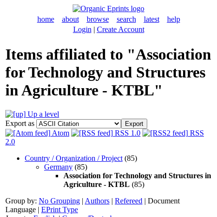
home
about
browse
search
latest
help
Login
|
Create Account
Items affiliated to "Association
for Technology and Structures
in Agriculture - KTBL"
Up a level
Export as
Atom
RSS 1.0
RSS
2.0
Country / Organization / Project
(85)
Germany
(85)
Association for Technology and Structures in
Agriculture - KTBL
(85)
Group by:
No Grouping
|
Authors
|
Refereed
|
Document
Language
|
EPrint Type