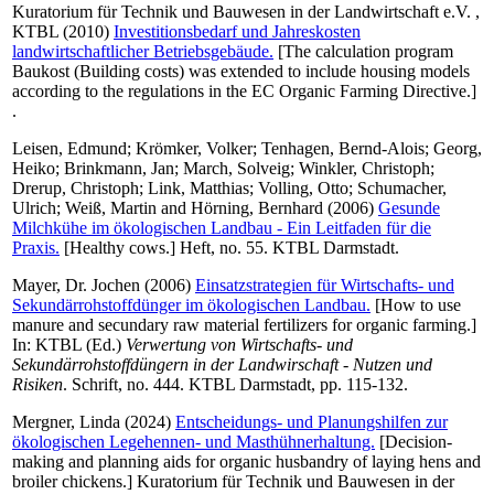
Kuratorium für Technik und Bauwesen in der Landwirtschaft e.V. ,
KTBL
(2010)
Investitionsbedarf und Jahreskosten
landwirtschaftlicher Betriebsgebäude.
[The calculation program
Baukost (Building costs) was extended to include housing models
according to the regulations in the EC Organic Farming Directive.]
.
Leisen, Edmund
;
Krömker, Volker
;
Tenhagen, Bernd-Alois
;
Georg,
Heiko
;
Brinkmann, Jan
;
March, Solveig
;
Winkler, Christoph
;
Drerup, Christoph
;
Link, Matthias
;
Volling, Otto
;
Schumacher,
Ulrich
;
Weiß, Martin
and
Hörning, Bernhard
(2006)
Gesunde
Milchkühe im ökologischen Landbau - Ein Leitfaden für die
Praxis.
[Healthy cows.] Heft, no. 55. KTBL Darmstadt.
Mayer, Dr. Jochen
(2006)
Einsatzstrategien für Wirtschafts- und
Sekundärrohstoffdünger im ökologischen Landbau.
[How to use
manure and secundary raw material fertilizers for organic farming.]
In:
KTBL
(Ed.)
Verwertung von Wirtschafts- und
Sekundärrohstoffdüngern in der Landwirschaft - Nutzen und
Risiken
. Schrift, no. 444. KTBL Darmstadt, pp. 115-132.
Mergner, Linda
(2024)
Entscheidungs- und Planungshilfen zur
ökologischen Legehennen- und Masthühnerhaltung.
[Decision-
making and planning aids for organic husbandry of laying hens and
broiler chickens.] Kuratorium für Technik und Bauwesen in der