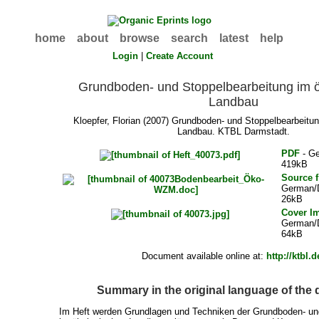
home
about
browse
search
latest
help
Login
|
Create Account
Grundboden- und Stoppelbearbeitung im 
Landbau
Kloepfer, Florian
(2007) Grundboden- und Stoppelbearbeitun
Landbau. KTBL Darmstadt.
PDF
- G
419kB
Source f
German/
26kB
Cover I
German/
64kB
Document available online at:
http://ktbl.d
Summary in the original language of the
Im Heft werden Grundlagen und Techniken der Grundboden- un