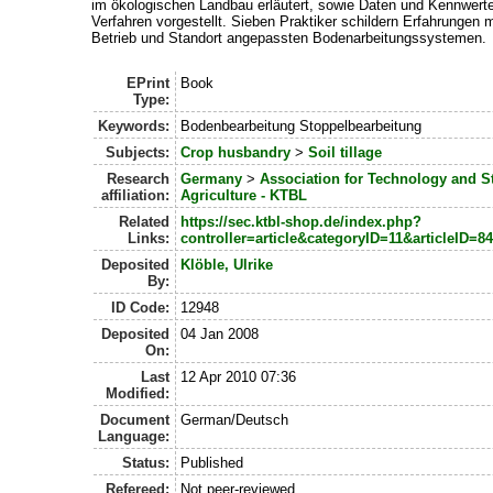
im ökologischen Landbau erläutert, sowie Daten und Kennwert
Verfahren vorgestellt. Sieben Praktiker schildern Erfahrungen m
Betrieb und Standort angepassten Bodenarbeitungssystemen.
EPrint
Book
Type:
Keywords:
Bodenbearbeitung Stoppelbearbeitung
Subjects:
Crop husbandry
>
Soil tillage
Research
Germany
>
Association for Technology and St
affiliation:
Agriculture - KTBL
Related
https://sec.ktbl-shop.de/index.php?
Links:
controller=article&categoryID=11&articleID=
Deposited
Klöble, Ulrike
By:
ID Code:
12948
Deposited
04 Jan 2008
On:
Last
12 Apr 2010 07:36
Modified:
Document
German/Deutsch
Language:
Status:
Published
Refereed:
Not peer-reviewed