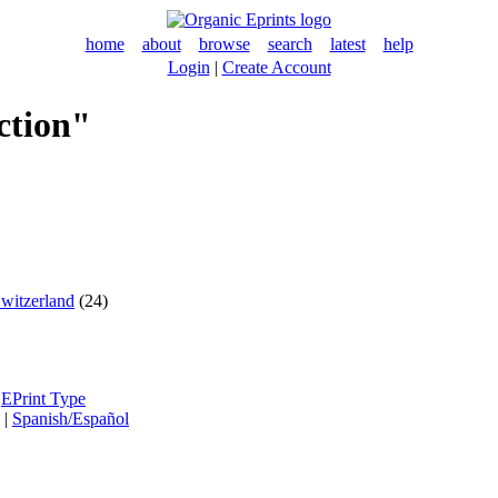
home
about
browse
search
latest
help
Login
|
Create Account
ection"
Switzerland
(24)
|
EPrint Type
|
Spanish/Español