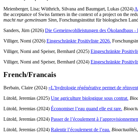
Meienberger, Lisa
;
Wüthrich, Silvana
and
Baumgart, Lukas
(2024)
A
the acceptance of Swiss farmers in the context of a project on the redu
macht nur gemeinsam Sinn
, Forschungsinstitut für biologischen La
Sanders, Jürn
(2026)
Die Gemeinwohlleistungen des Ökolandbaus - B
Villiger, Nomi
(2026)
Eingeschränkte Positivliste 2026.
Forschungsins
Villiger, Nomi
and
Speiser, Bernhard
(2025)
Eingeschränkte Positivli
Villiger, Nomi
and
Speiser, Bernhard
(2024)
Eingeschränkte Positivli
French/Francais
Berbain, Claire
(2024)
«L’hydrologie régénérative permet de réinvente
Lütold, Jeremias
(2025)
Une agriculture biologique sous contrat.
Bioa
Lütold, Jeremias
(2024)
Économiser l’eau quand elle est rare.
Bioactu
Lütold, Jeremias
(2024)
Passer de l’écoulement à l’approvisionnemen
Lütold, Jeremias
(2024)
Ralentir l’écoulement de l’eau.
Bioactualités