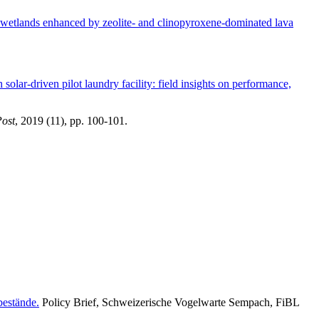
 wetlands enhanced by zeolite- and clinopyroxene-dominated lava
solar-driven pilot laundry facility: field insights on performance,
Post
, 2019 (11), pp. 100-101.
bestände.
Policy Brief, Schweizerische Vogelwarte Sempach, FiBL