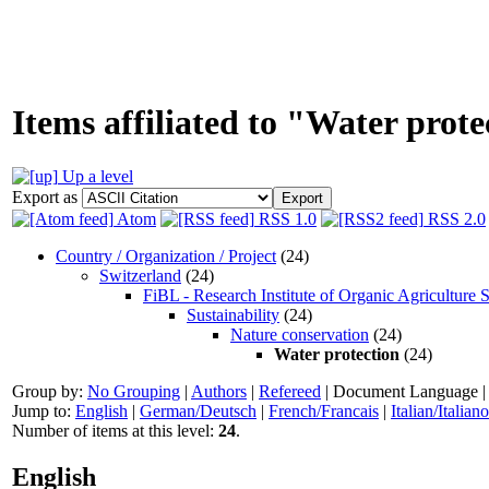
Items affiliated to "Water prot
Up a level
Export as
Atom
RSS 1.0
RSS 2.0
Country / Organization / Project
(24)
Switzerland
(24)
FiBL - Research Institute of Organic Agriculture 
Sustainability
(24)
Nature conservation
(24)
Water protection
(24)
Group by:
No Grouping
|
Authors
|
Refereed
|
Document Language
Jump to:
English
|
German/Deutsch
|
French/Francais
|
Italian/Italiano
Number of items at this level:
24
.
English