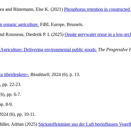
ea
and
Bünemann, Else K.
(2021)
Phosphorus retention in constructed
 organic agriculture.
FiBL Europe, Brussels.
nd
Rousseau, Diederik P. L
(2025)
Onsite greywater reuse in a low-tech 
Agriculture: Delivering environmental public goods.
The ProgressIve 
zu überdenken».
Bioaktuell
, 2024 (6), p. 13.
, pp. 22-23.
(6), pp. 6-7.
pp. 8-9.
 2024 (6), pp. 10-11.
üller, Adrian
(2025)
Stickstoffeinträge aus der Luft beeinflussen Vogel