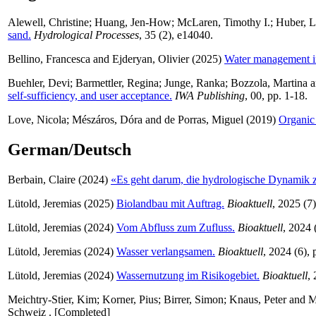
Alewell, Christine
;
Huang, Jen-How
;
McLaren, Timothy I.
;
Huber, L
sand.
Hydrological Processes
, 35 (2), e14040.
Bellino, Francesca
and
Ejderyan, Olivier
(2025)
Water management in
Buehler, Devi
;
Barmettler, Regina
;
Junge, Ranka
;
Bozzola, Martina
a
self-sufficiency, and user acceptance.
IWA Publishing
, 00, pp. 1-18.
Love, Nicola
;
Mészáros, Dóra
and
de Porras, Miguel
(2019)
Organic 
German/Deutsch
Berbain, Claire
(2024)
«Es geht darum, die hydrologische Dynamik 
Lütold, Jeremias
(2025)
Biolandbau mit Auftrag.
Bioaktuell
, 2025 (7)
Lütold, Jeremias
(2024)
Vom Abfluss zum Zufluss.
Bioaktuell
, 2024 
Lütold, Jeremias
(2024)
Wasser verlangsamen.
Bioaktuell
, 2024 (6), 
Lütold, Jeremias
(2024)
Wassernutzung im Risikogebiet.
Bioaktuell
,
Meichtry-Stier, Kim
;
Korner, Pius
;
Birrer, Simon
;
Knaus, Peter
and
M
Schweiz . [Completed]