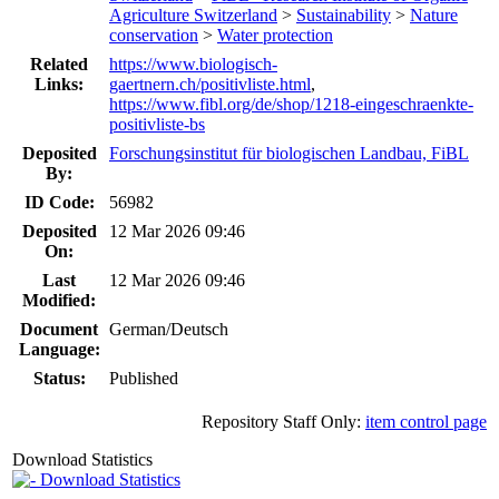
Agriculture Switzerland
>
Sustainability
>
Nature
conservation
>
Water protection
Related
https://www.biologisch-
Links:
gaertnern.ch/positivliste.html
,
https://www.fibl.org/de/shop/1218-eingeschraenkte-
positivliste-bs
Deposited
Forschungsinstitut für biologischen Landbau, FiBL
By:
ID Code:
56982
Deposited
12 Mar 2026 09:46
On:
Last
12 Mar 2026 09:46
Modified:
Document
German/Deutsch
Language:
Status:
Published
Repository Staff Only:
item control page
Download Statistics
Download Statistics