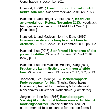
Copenhagen, 7 December 2017.
Hansted, L.
(2015)
Landmænd og frugtavlere skal
tænke som bier.
Tidsskrift for Biavl
, 2015 (2), p. 63.
Hansted, L.
and
Langer, Vibeke
(2015)
BEEFARM
avlerworkshop - Referat November 2015.
[Feedback
from growers on use of BEEFARM tool Year 1.] .
[Completed]
Hansted, L.
and
Madsen, Henning Bang
(2016)
Growers can do something to attract bees to
orchards.
ICROFS news
, 19 December 2016, pp. 1-2.
Hansted, Lise
(2016)
Stor forskel i forekomst af bier
på øko-bedrifter.
Økologi & Erhverv
, 21 April 2016
(587), p. 11.
Hansted, Lise
and
Madsen, Henning Bang
(2017)
Frugtavlere kan målrette tiltrækningen af vilde
bier.
Økologi & Erhverv
, 13 January 2017, 602, p. 13.
Jacobsen, Eva Lykke
(2015)
Bachelorrapport:
Føderessourcer for bier.
Thesis, Københavns
Universitet , Institut for Plante- og Miljøvidenskab.
Københavns Universitet, København. [Completed]
Jørgensen, Line Daa
(2016)
Bacheloropgave:
Værktøj til vurdering af føderessourcer for bier på
landbrugsbedrifter.
[Bachelor thesis: Tool for
assessment of food resources for bees on farms.]