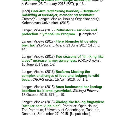
& Erhverv
, 23 February 2018 (627), p. 16.
{Tool}
BeeFarm registreringsværktøj - Baggrund:
Udvikling af værktøjet, metoder og resultater.
Creator(s):
Langer, Vibeke
. Issuing Organisation(s):
Københavns Universitet. (2018)
Langer, Vibeke
(2017)
Pollinators - services and
protection. Symposium Program.
. [Completed]
Langer, Vibeke
(2017)
Flere blomster til de vilde
bier, tak.
Økologi & Erhverv
, 23 June 2017 (613), p.
14.
Langer, Vibeke
(2017)
Two seasons of "thinking like
a bee" increase farmer awareness.
ICROFS news
,
16 June 2017, pp. 1-2.
Langer, Vibeke
(2016)
Beefarm: Meeting the
complex challenges of food and lodging to wild
bees.
ICROFS news
, 15 April 2016, pp. 1-3.
Langer, Vibeke
(2015)
Atten landmænd har kortlagt
bedriften fra bierne synsvinkel.
Økologi&Erhverv
,
13 October 2015, 577, p. 10.
Langer, Vibeke
(2015)
Økologiske frø- og frugtavlere
"tænker som vilde bier".
Poster at: Open House,
The Pometum, University of Copenhagen, Taastrup,
Denmark, September 27, 2015. [Unpublished]