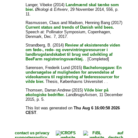
Langer, Vibeke
(2014)
Landmænd skal tænke som
bier.
Økologi & Erhverv
, 29 November 2014, 556, p.
11.
Rasmussen, Claus
and
Madsen, Henning Bang
(2017)
Current status and trends of Danish wild bees.
Speech at: Pollinator Symposium, Copenhagen,
Denmark, Dec. 7, 2017.
Strandberg, B.
(2014)
Review af eksisterende viden
om føde-, rede- og overvintringsresourcer i
landbrugslandskabet til brug ved udvikling af
BeeFarm registreringsværktøj.
. [Completed]
Sørensen, Frederik Lund
(2015)
Bacheloropgave: En
undersøgelse af muligheden for anvendelse af
videokamera til registrering af føderessourcer for
vilde bier.
Thesis, Københavns Universitet . .
Thomsen, Darran Andrew
(2015)
Vilde bier på
økologiske bedrifter.
LandbrugsAvisen
, 11 December
2015, p. 5.
This list was generated on
Thu Aug 6 16:00:58 2026
CEST
.
contact us
privacy
auf
supporters
policy
deutsch