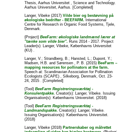
Thesis, Aarhus Universitet , Science and Technology.
Aarhus Universitet, Aarhus. [Completed]
Langer, Vibeke
(2017)
Vilde bier og bestøvning på
økologiske bedrifter - BEEFARM.
International
Centre for Research in Organic Food Systems, Tjele,
Denmark.
{Project}
BeeFarm: økologiske landmænd lærer at
"tænke som vilde bier".
Runs 2014 - 2017. Project
Leader(s):
Langer, Vibeke
, Københavns Universitet
(KU) .
Langer, V.
;
Strandberg, B.
;
Hansted, L.
;
Dupont, Y.
;
Madsen, H.B.
and
Sørensen , P. B.
(2015)
BeeFarm –
mapping resources for pollinators at the farm.
Speech at: Scandinavian Association for Pollination
Ecologists (SCAPE) , Silkeborg, Denmark, Oct. 23-
24, 2015 . [Completed]
{Tool}
BeeFarm Registreringsværktøj -
Konsulentpakke.
Creator(s):
Langer, Vibeke
. Issuing
Organisation(s): Københavns Universitet. (2018)
{Tool}
BeeFarm Registreringsværktøj -
Landmandspakke.
Creator(s):
Langer, Vibeke
.
Issuing Organisation(s): Københavns Universitet.
(2018)
Langer, Vibeke
(2018)
Partnerskaber og målrettet
indsamling af viden kan hjælpe bestøvere.
Økologi