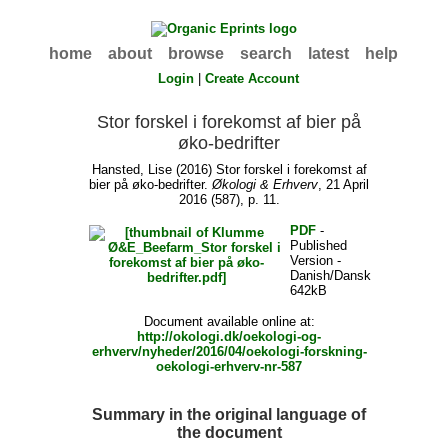
home
about
browse
search
latest
help
Login
|
Create Account
Stor forskel i forekomst af bier på
øko-bedrifter
Hansted, Lise
(2016) Stor forskel i forekomst af
bier på øko-bedrifter.
Økologi & Erhverv
, 21 April
2016 (587), p. 11.
PDF
-
Published
Version -
Danish/Dansk
642kB
Document available online at:
http://okologi.dk/oekologi-og-
erhverv/nyheder/2016/04/oekologi-forskning-
oekologi-erhverv-nr-587
Summary in the original language of
the document