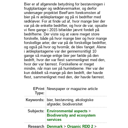
Bier er af afgørende betydning for bestøvningen i
frugtplantager og rødkløvermarker, og derfor
undersøger projektet BeeFarm forekomsten af
bier på ni æbleplantager og på ni bedrifter med
rødkløver. For at finde ud af, hvor mange bier der
var på de enkelte bedrifter, og hvor de var, opsatte
vi flere gange i 2015 bifælder jævnt fordelt på
bedrifterne. Der viste sig at være meget store
forskelle, både på hvor mange bier og hvor mange
forskellige arter, der var på de forskellige bedrifter,
og også på hvor og hvornår, de blev fanget. Alene
i æbleplantagerne var der gennemsnitligt 10
gange så mange enlige bier per fælde på den
bedrift, hvor der var flest sammenlignet med den,
hvor der var færrest. Forskellene er meget
mindre, når man ser på humlebierne. Her var der
kun dobbelt så mange på den bedrift, der havde
flest, sammenlignet med den, der havde færrest.
EPrint
Newspaper or magazine article
Type:
Keywords:
bier, bestøvning, økologiske
afgrøder, biodiversitet
Subjects:
Environmental aspects
>
Biodiversity and ecosystem
services
Research
Denmark
>
Organic RDD 2
>