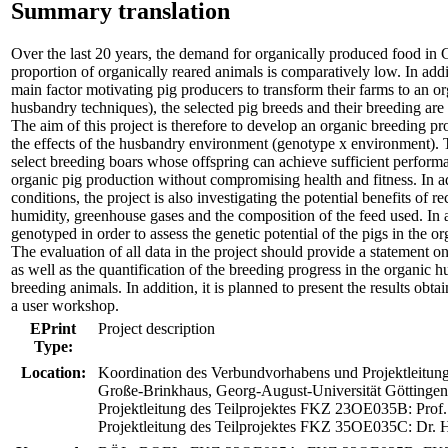
Summary translation
Over the last 20 years, the demand for organically produced food in 
proportion of organically reared animals is comparatively low. In add
main factor motivating pig producers to transform their farms to an org
husbandry techniques), the selected pig breeds and their breeding are a
The aim of this project is therefore to develop an organic breeding p
the effects of the husbandry environment (genotype x environment). Th
select breeding boars whose offspring can achieve sufficient perfor
organic pig production without compromising health and fitness. In add
conditions, the project is also investigating the potential benefits of 
humidity, greenhouse gases and the composition of the feed used. In ad
genotyped in order to assess the genetic potential of the pigs in the
The evaluation of all data in the project should provide a statement o
as well as the quantification of the breeding progress in the organic
breeding animals. In addition, it is planned to present the results obtai
a user workshop.
EPrint
Project description
Type:
Location:
Koordination des Verbundvorhabens und Projektleitung
Große-Brinkhaus, Georg-August-Universität Göttingen
Projektleitung des Teilprojektes FKZ 23OE035B: Prof.
Projektleitung des Teilprojektes FKZ 35OE035C: D