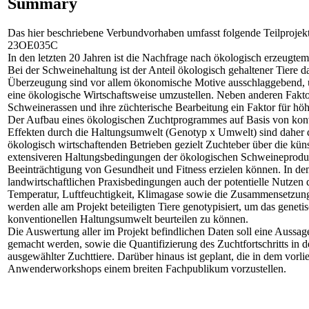
Summary
Das hier beschriebene Verbundvorhaben umfasst folgende Teilp
23OE035C
In den letzten 20 Jahren ist die Nachfrage nach ökologisch erzeugtem
Bei der Schweinehaltung ist der Anteil ökologisch gehaltener Tiere 
Überzeugung sind vor allem ökonomische Motive ausschlaggebend, u
eine ökologische Wirtschaftsweise umzustellen. Neben anderen Fakto
Schweinerassen und ihre züchterische Bearbeitung ein Faktor für höh
Der Aufbau eines ökologischen Zuchtprogrammes auf Basis von konv
Effekten durch die Haltungsumwelt (Genotyp x Umwelt) sind daher da
ökologisch wirtschaftenden Betrieben gezielt Zuchteber über die k
extensiveren Haltungsbedingungen der ökologischen Schweineproduk
Beeinträchtigung von Gesundheit und Fitness erzielen können. In de
landwirtschaftlichen Praxisbedingungen auch der potentielle Nutzen
Temperatur, Luftfeuchtigkeit, Klimagase sowie die Zusammensetzung 
werden alle am Projekt beteiligten Tiere genotypisiert, um das genet
konventionellen Haltungsumwelt beurteilen zu können.
Die Auswertung aller im Projekt befindlichen Daten soll eine Auss
gemacht werden, sowie die Quantifizierung des Zuchtfortschritts in 
ausgewählter Zuchttiere. Darüber hinaus ist geplant, die in dem vorl
Anwenderworkshops einem breiten Fachpublikum vorzustellen.