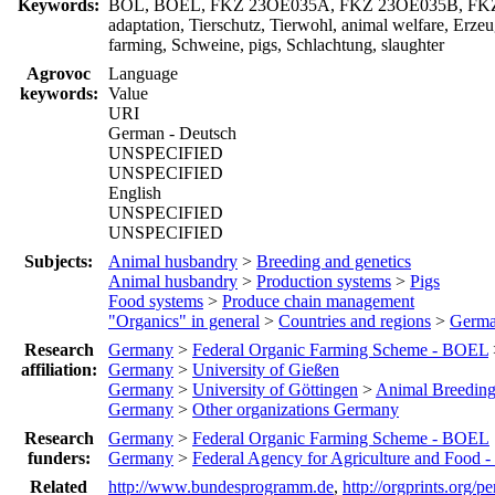
Keywords:
BÖL, BOEL, FKZ 23OE035A, FKZ 23OE035B, FKZ 2
adaptation, Tierschutz, Tierwohl, animal welfare, Erz
farming, Schweine, pigs, Schlachtung, slaughter
Agrovoc
Language
keywords:
Value
URI
German - Deutsch
UNSPECIFIED
UNSPECIFIED
English
UNSPECIFIED
UNSPECIFIED
Subjects:
Animal husbandry
>
Breeding and genetics
Animal husbandry
>
Production systems
>
Pigs
Food systems
>
Produce chain management
"Organics" in general
>
Countries and regions
>
Germ
Research
Germany
>
Federal Organic Farming Scheme - BOEL
affiliation:
Germany
>
University of Gießen
Germany
>
University of Göttingen
>
Animal Breeding
Germany
>
Other organizations Germany
Research
Germany
>
Federal Organic Farming Scheme - BOEL
funders:
Germany
>
Federal Agency for Agriculture and Food 
Related
http://www.bundesprogramm.de
,
http://orgprints.org/p