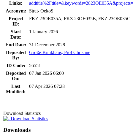
Links:
addtitle%2Ftitle=&keywords=2823OE035A&projects
Acronym:
Strat- OekoS
Project
FKZ 23OE035A, FKZ 23OE035B, FKZ 23OE035C
ID:
Start
1 January 2026
Date:
End Date:
31 December 2028
Deposited
Große-Brinkhaus, Prof Christine
By:
ID Code:
56551
Deposited
07 Jan 2026 06:00
On:
Last
07 Apr 2026 07:28
Modified:
Download Statistics
Download Statistics
Downloads