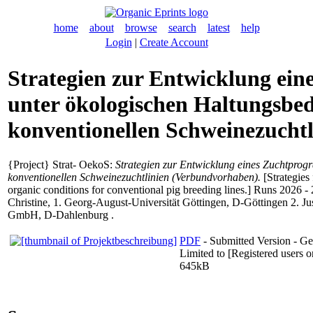
home
about
browse
search
latest
help
Login
|
Create Account
Strategien zur Entwicklung ei
unter ökologischen Haltungsbe
konventionellen Schweinezucht
{Project} Strat- OekoS:
Strategien zur Entwicklung eines Zuchtpro
konventionellen Schweinezuchtlinien (Verbundvorhaben).
[Strategies
organic conditions for conventional pig breeding lines.] Runs 2026 -
Christine
, 1. Georg-August-Universität Göttingen, D-Göttingen 2. J
GmbH, D-Dahlenburg .
PDF
- Submitted Version - G
Limited to [Registered users o
645kB