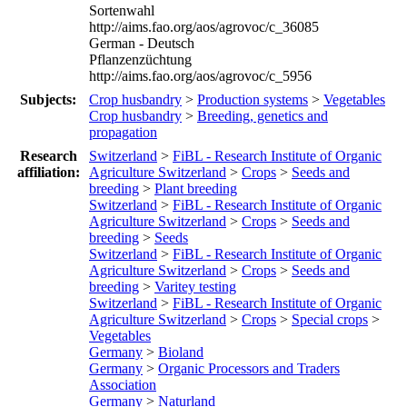
Sortenwahl
http://aims.fao.org/aos/agrovoc/c_36085
German - Deutsch
Pflanzenzüchtung
http://aims.fao.org/aos/agrovoc/c_5956
Subjects:
Crop husbandry
>
Production systems
>
Vegetables
Crop husbandry
>
Breeding, genetics and
propagation
Research
Switzerland
>
FiBL - Research Institute of Organic
affiliation:
Agriculture Switzerland
>
Crops
>
Seeds and
breeding
>
Plant breeding
Switzerland
>
FiBL - Research Institute of Organic
Agriculture Switzerland
>
Crops
>
Seeds and
breeding
>
Seeds
Switzerland
>
FiBL - Research Institute of Organic
Agriculture Switzerland
>
Crops
>
Seeds and
breeding
>
Varitey testing
Switzerland
>
FiBL - Research Institute of Organic
Agriculture Switzerland
>
Crops
>
Special crops
>
Vegetables
Germany
>
Bioland
Germany
>
Organic Processors and Traders
Association
Germany
>
Naturland