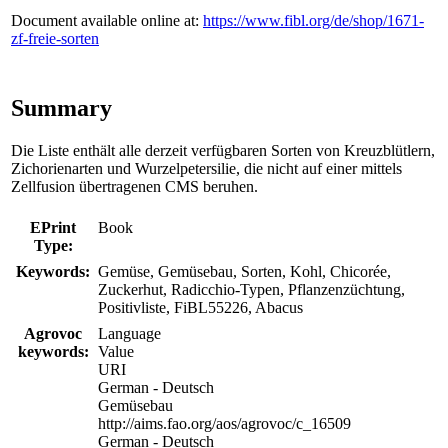
Document available online at:
https://www.fibl.org/de/shop/1671-
zf-freie-sorten
Summary
Die Liste enthält alle derzeit verfügbaren Sorten von Kreuzblütlern,
Zichorienarten und Wurzelpetersilie, die nicht auf einer mittels
Zellfusion übertragenen CMS beruhen.
EPrint
Book
Type:
Keywords:
Gemüse, Gemüsebau, Sorten, Kohl, Chicorée,
Zuckerhut, Radicchio-Typen, Pflanzenzüchtung,
Positivliste, FiBL55226, Abacus
Agrovoc
Language
keywords:
Value
URI
German - Deutsch
Gemüsebau
http://aims.fao.org/aos/agrovoc/c_16509
German - Deutsch