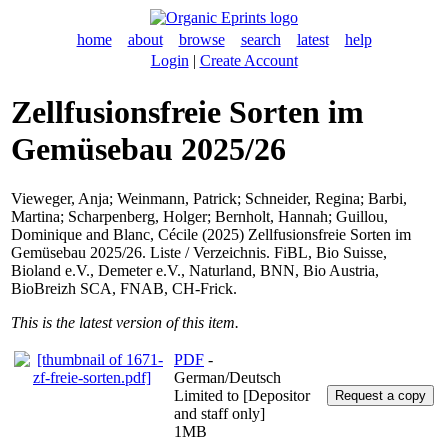
home
about
browse
search
latest
help
Login
|
Create Account
Zellfusionsfreie Sorten im
Gemüsebau 2025/26
Vieweger, Anja
;
Weinmann, Patrick
;
Schneider, Regina
;
Barbi,
Martina
;
Scharpenberg, Holger
;
Bernholt, Hannah
;
Guillou,
Dominique
and
Blanc, Cécile
(2025) Zellfusionsfreie Sorten im
Gemüsebau 2025/26. Liste / Verzeichnis. FiBL, Bio Suisse,
Bioland e.V., Demeter e.V., Naturland, BNN, Bio Austria,
BioBreizh SCA, FNAB, CH-Frick.
This is the latest version of this item.
PDF
-
German/Deutsch
Limited to [Depositor
and staff only]
1MB