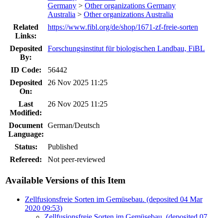
Germany
>
Other organizations Germany
Australia
>
Other organizations Australia
Related
https://www.fibl.org/de/shop/1671-zf-freie-sorten
Links:
Deposited
Forschungsinstitut für biologischen Landbau, FiBL
By:
ID Code:
56442
Deposited
26 Nov 2025 11:25
On:
Last
26 Nov 2025 11:25
Modified:
Document
German/Deutsch
Language:
Status:
Published
Refereed:
Not peer-reviewed
Available Versions of this Item
Zellfusionsfreie Sorten im Gemüsebau. (deposited 04 Mar
2020 09:53)
Zellfusionsfreie Sorten im Gemüsebau. (deposited 07