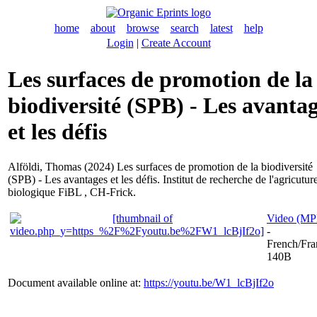
home
about
browse
search
latest
help
Login
|
Create Account
Les surfaces de promotion de la
biodiversité (SPB) - Les avanta
et les défis
Alföldi, Thomas
(2024) Les surfaces de promotion de la biodiversité
(SPB) - Les avantages et les défis. Institut de recherche de l'agricutur
biologique FiBL , CH-Frick.
Video (M
-
French/Fra
140B
Document available online at:
https://youtu.be/W1_lcBjIf2o