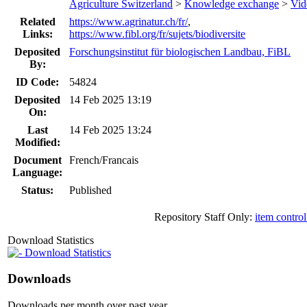
Agriculture Switzerland
>
Knowledge exchange
>
Vid
Related
https://www.agrinatur.ch/fr/
,
Links:
https://www.fibl.org/fr/sujets/biodiversite
Deposited
Forschungsinstitut für biologischen Landbau, FiBL
By:
ID Code:
54824
Deposited
14 Feb 2025 13:19
On:
Last
14 Feb 2025 13:24
Modified:
Document
French/Francais
Language:
Status:
Published
Repository Staff Only:
item contro
Download Statistics
Download Statistics
Downloads
Downloads per month over past year