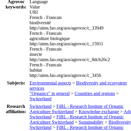
Agrovoc
Language
keywords:
Value
URI
French - Francais
biodiversité
http://aims.fao.org/aos/agrovoc/c_33949
French - Francais
agriculture biologique
http://aims.fao.org/aos/agrovoc/c_15911
French - Francais
insecte
http://aims.fao.org/aos/agrovoc/c_8dcb26c2
French - Francais
habitat
http://aims.fao.org/aos/agrovoc/c_3456
Subjects:
Environmental aspects
>
Biodiversity and ecosystem
services
"Organics" in general
>
Countries and regions
>
Switzerland
Research
Switzerland
>
FiBL - Research Institute of Organic
affiliation:
Agriculture Switzerland
>
Knowledge exchange
>
Adv
Switzerland
>
FiBL - Research Institute of Organic
Agriculture Switzerland
>
Sustainability
>
Biodiversity
Switzerland
>
FiBL - Research Institute of Organic