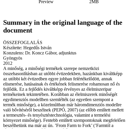
Preview
2MB
Summary in the original language of the
document
ÖSSZEFOGLALÁS
Készítette: Hegedűs István
Konzulens: Dr. Koncz Gábor, adjunktus
Gyöngyös
2012
A minőség, a minőségi termékek szerepe nemzetközi
összehasonlításban az utóbbi évtizedekben, hazánkban kiváltképp
az utóbbi két évtizedben egyre jobban felértékelődött, annak
elismerése, hatásainak és értékének felismerése rohamosan nő és
fejlődik. Ez a fejlődés kiváltképp érvényes az élelmiszeripar
termékeinek tekintetében. Korábban az élelmiszerek minőségét
egydimenziós modellben szemlélték (az egyetlen szempont a
termék minősége), a közelmúltban már háromdimenziós modellre
való bővítéséről beszélnek (PEPÓ, 2007) (az előbb említett mellett
a termesztés- és tenyésztéstechnológia, valamint a termelési
környezet minősége). Fentebb említett szempontoknak megfelelően
beszélhetünk ma már az ún. ’From Farm to Fork’ (’Farmtól a