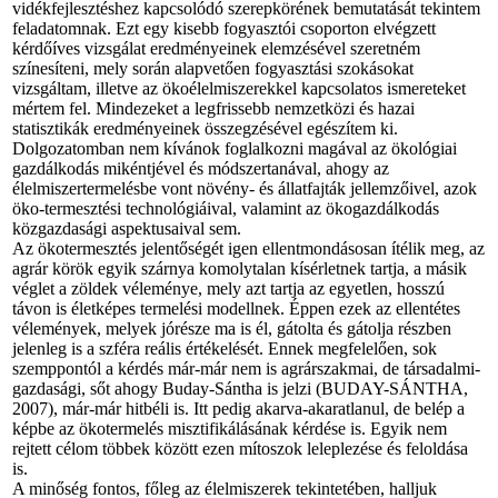
vidékfejlesztéshez kapcsolódó szerepkörének bemutatását tekintem
feladatomnak. Ezt egy kisebb fogyasztói csoporton elvégzett
kérdőíves vizsgálat eredményeinek elemzésével szeretném
színesíteni, mely során alapvetően fogyasztási szokásokat
vizsgáltam, illetve az ökoélelmiszerekkel kapcsolatos ismereteket
mértem fel. Mindezeket a legfrissebb nemzetközi és hazai
statisztikák eredményeinek összegzésével egészítem ki.
Dolgozatomban nem kívánok foglalkozni magával az ökológiai
gazdálkodás mikéntjével és módszertanával, ahogy az
élelmiszertermelésbe vont növény- és állatfajták jellemzőivel, azok
öko-termesztési technológiáival, valamint az ökogazdálkodás
közgazdasági aspektusaival sem.
Az ökotermesztés jelentőségét igen ellentmondásosan ítélik meg, az
agrár körök egyik szárnya komolytalan kísérletnek tartja, a másik
véglet a zöldek véleménye, mely azt tartja az egyetlen, hosszú
távon is életképes termelési modellnek. Éppen ezek az ellentétes
vélemények, melyek jórésze ma is él, gátolta és gátolja részben
jelenleg is a szféra reális értékelését. Ennek megfelelően, sok
szemppontól a kérdés már-már nem is agrárszakmai, de társadalmi-
gazdasági, sőt ahogy Buday-Sántha is jelzi (BUDAY-SÁNTHA,
2007), már-már hitbéli is. Itt pedig akarva-akaratlanul, de belép a
képbe az ökotermelés misztifikálásának kérdése is. Egyik nem
rejtett célom többek között ezen mítoszok leleplezése és feloldása
is.
A minőség fontos, főleg az élelmiszerek tekintetében, halljuk