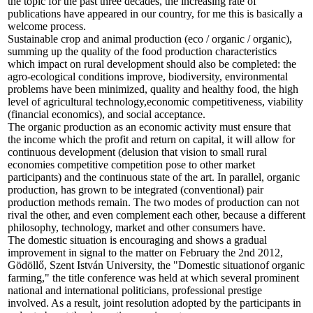
the topic for the past three decades, the increasing rate of
publications have appeared in our country, for me this is basically a
welcome process.
Sustainable crop and animal production (eco / organic / organic),
summing up the quality of the food production characteristics
which impact on rural development should also be completed: the
agro-ecological conditions improve, biodiversity, environmental
problems have been minimized, quality and healthy food, the high
level of agricultural technology,economic competitiveness, viability
(financial economics), and social acceptance.
The organic production as an economic activity must ensure that
the income which the profit and return on capital, it will allow for
continuous development (delusion that vision to small rural
economies competitive competition pose to other market
participants) and the continuous state of the art. In parallel, organic
production, has grown to be integrated (conventional) pair
production methods remain. The two modes of production can not
rival the other, and even complement each other, because a different
philosophy, technology, market and other consumers have.
The domestic situation is encouraging and shows a gradual
improvement in signal to the matter on February the 2nd 2012,
Gödöllő, Szent István University, the "Domestic situationof organic
farming," the title conference was held at which several prominent
national and international politicians, professional prestige
involved. As a result, joint resolution adopted by the participants in