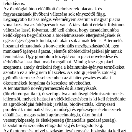
feloldása is.
Az ökológiai úton előállított élelmiszerek piacának és
fogyasztásának jövőbeni változása sok tényezőtől függ.
Legnagyobb hatása mégis véleményem szerint a magyar piacra
vonatkoztatva az árképzésnek van. A társadalmi értékek folytonos
változása lassú folyamat, idő kell ahhoz, hogy társadalmunkba
kellőképpen begyűrűzzön a bioélelmiszerek elterjedtségének és
egészségességének tudata, sőt akár csak annak léte is. A termelés
hozamai elmaradnak a konvencionális mezőgazdaságétól, igen
munkaerő igényes ágazat, jelentős többletköltségekkel jár annak
fenntartása. Úgy gondolom középtávon a piaci növekedése és
térhódítása lassulhat, majd megállhat. Mindig lesz egy piaci
szegmens, amely értékelni fogja a kézimunka-igényes termékeket,
azonban ez a réteg nem túl széles. Az eddigi jelentős zöldség-
gyümölcstermesztéssel szemben az állattenyésztés és állati
ökotermékek forgalma és kereslete növekedhet.
A fenntartható növénytermesztés és állattenyésztés
(öko/bio/organikus), összefoglalva a minőségi élelmiszertermelés
jellemzői, melyek hatásai a vidékfejlesztésben is ki kell fejeződnie:
az agroökológiai feltételek javítása, biodiverzitás, környezeti
problémák minimalizálása, minőségi és egészséges élelmiszerek
előállítása, magas szintű agrártechnológia, ökonómiai
versenyképesség és életképesség (financiális gazdaságosság),
társadalmi és szociális elfogadottság és befogadottság.
Az ökotermelés, mivel gazdasági tevékenység, biztosítania kell azt