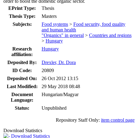
order to boost the domestic organic sector.
EPrint Type:
Thesis
Thesis Type:
Masters
Subjects:
Food systems
>
Food security, food quality
and human health
"Organics" in general
>
Countries and regions
>
Hungary
Research
Hungary
affiliation:
Deposited By:
Drexler, Dr. Dora
ID Code:
20809
Deposited On:
26 Oct 2012 13:15
Last Modified:
29 May 2018 08:48
Document
Hungarian/Magyar
Language:
Status:
Unpublished
Repository Staff Only:
item control page
Download Statistics
Download Statistics