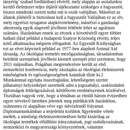
tányérig’ szabad fordításban) elvéről, mely alapján az asztalunkra
kerülő élelmiszer teljes útjáról tájékoztatni szükséges a fogyasztót,
hiszen mindenki szereti tudni mit is eszik valójában. Másrészt az
állatok jólétéről is biztosítani kell a fogyasztót Valójában ez az elv,
mely egyrészt nyugaton alapkövetelmény, másrészt a gazdasági
sikeresség egyik alapvető jövőbeni feltétele lehet az agrárium
számára. Hazánkban ennek az elvnek a követéséről egyre többet
hallani (lásd például a budapesti Szatyor Közösség elveit), teljes
körű alkalmazása mégsem elfogadott. Az Egyesült Királyságban
ezt az elvet képviseli például az 1977-ben alapított Animal Aid
társaság. Az ökológiai termelés mezőgazdaságban, társadalomban
betöltött szerepének jövőbeni kiemelt szerepét jelzi szerintem, hogy
2011 májusában, Prágában megrendezésre került az első
nemzetközi konferencia, mely zászlajára az ökológiai élelmiszerek
minőségének és egészségességének kutatását tűzte ki.2
Munkámmal egyfajta összefoglalást, lehetőségeim szerint
pillanatnyi helyzetképet szeretnék adni a jogszabályi, szakirodalmi
újdonságok feldolgozásával, kérdőívem eredményeinek közlésével.
Tisztában vagyok vele, hogy a témában az elmúlt három évtizedben
egyre növekvő ütemben jelentek meg publikációk hazánkban,
számomra ez alapjában véve egy üdvözlendő folyamat.
Diplomamunkámban a terjedelmi korlátok figyelembe vétele
mellett, a minőségi élelmiszertermelésen belül kizárólag az
ökológiai termékek előállítási irányzatainak, jogi szabályozásának,
nemzetközi és magyarországi környezetének, valamint