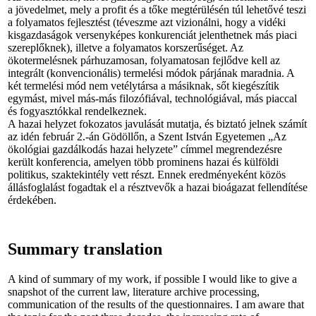
a jövedelmet, mely a profit és a tőke megtérülésén túl lehetővé teszi
a folyamatos fejlesztést (téveszme azt vizionálni, hogy a vidéki
kisgazdaságok versenyképes konkurenciát jelenthetnek más piaci
szereplőknek), illetve a folyamatos korszerűséget. Az
ökotermelésnek párhuzamosan, folyamatosan fejlődve kell az
integrált (konvencionális) termelési módok párjának maradnia. A
két termelési mód nem vetélytársa a másiknak, sőt kiegészítik
egymást, mivel más-más filozófiával, technológiával, más piaccal
és fogyasztókkal rendelkeznek.
A hazai helyzet fokozatos javulását mutatja, és biztató jelnek számít
az idén február 2.-án Gödöllőn, a Szent István Egyetemen „Az
ökológiai gazdálkodás hazai helyzete” címmel megrendezésre
került konferencia, amelyen több prominens hazai és külföldi
politikus, szaktekintély vett részt. Ennek eredményeként közös
állásfoglalást fogadtak el a résztvevők a hazai bioágazat fellendítése
érdekében.
Summary translation
A kind of summary of my work, if possible I would like to give a
snapshot of the current law, literature archive processing,
communication of the results of the questionnaires. I am aware that