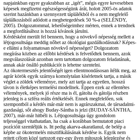
napjainkban egyre gyakrabban az „igét”, mégis egyre kevesebben
képesek megfizetni egészségességünk árát, holott 2005-ös adatok
szerint hazánkban a szennyezett táplálékból és a nem megfelelő
táplálkozásból adódott a megbetegedések 50 %-a (SELÉNDY,
2005). Dolgozatommal, lehetőségeimhez mérten, ennek a trendnek
a megfordításához is hozzá kívánok járulni.
Kérdésként merült fel bennem, hogy a növekvő népesség mellett a
létjogosultsága meddig nőhet az ökológiai gazdálkodásnak? Képes-
e ellátni a folyamatosan növekvő népességet? Dolgozatom
megírása közben az előbbi kérdések is felvetődtek bennem, azok
megválaszolását azonban nem tartottam dolgozatom feladatának,
annak akár önálló publikációt is lehetne szentelni.
Az ökotermesztés jelentőségét igen ellentmondásosan ítélik meg, az
agrár körök egyik szárnya komolytalan kísérletnek tartja, a másik
véglet a zöldek véleménye, mely azt tartja az egyetlen, hosszú
távon is életképes termelési modellnek. Éppen ezek az ellentétes
vélemények, melyek jó része ma is él, gátolta és gátolja részben
jelenleg is a szféra reális értékelését. Ennek megfelelően, sok
szempontból a kérdés már-már nem is agrárszakmai, de társadalmi-
gazdasági, sőt ahogy Buday-Sántha is jelzi (BUDAY-SÁNTHA,
2007), már-már hitbéli is. Létjogosultsága úgy gondolom
teljességgel vitathatatlan, ha csak a korábban bemutatott piaci
pozícióit szemléljük is. Itt pedig akarva-akaratlanul, de belép a
képbe az ökotermelés misztifikálásának kérdése is. Egyik nem
rejtett célom közé tartozott egy-egy ilyen mítoszok leleplezése és