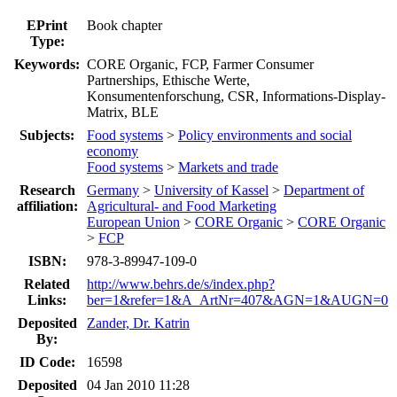
EPrint
Book chapter
Type:
Keywords:
CORE Organic, FCP, Farmer Consumer
Partnerships, Ethische Werte,
Konsumentenforschung, CSR, Informations-Display-
Matrix, BLE
Subjects:
Food systems
>
Policy environments and social
economy
Food systems
>
Markets and trade
Research
Germany
>
University of Kassel
>
Department of
affiliation:
Agricultural- and Food Marketing
European Union
>
CORE Organic
>
CORE Organic
>
FCP
ISBN:
978-3-89947-109-0
Related
http://www.behrs.de/s/index.php?
Links:
ber=1&refer=1&A_ArtNr=407&AGN=1&AUGN=0
Deposited
Zander, Dr. Katrin
By:
ID Code:
16598
Deposited
04 Jan 2010 11:28