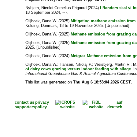
Nyhjem, Nicolai Cornelius Frigaard
(2024)
I Randers skal vi f
18 September 2024, -- -.
Olijhoek, Dana W.
(2025)
Mitigating methane emission from g
Kolding, Denmark, 18 to 19 November 2025. [Unpublished]
Olijhoek, Dana W.
(2025)
Methane emission from grazing dair
Olijhoek, Dana W.
(2025)
Methane emission from grazing dair
2025. [Unpublished]
Olijhoek, Dana W.
(2024)
Metgraz Methane emission from gr
Olijhoek, Dana W.
;
Hansen, Nikolaj P.
;
Weisbjerg, Martin R.
;
M
of dairy cows grazing versus indoor feeding with silage.
In
International Greenhouse Gas & Animal Agriculture Conferenc
This list was generated on
Thu Aug 6 18:53:04 2026 CEST
.
contact us
privacy
auf
supporters
policy
deutsch