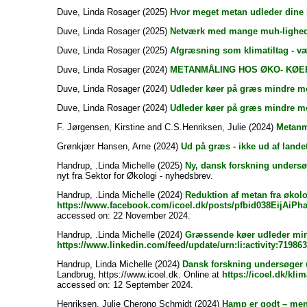
Duve, Linda Rosager
(2025)
Hvor meget metan udleder dine 
Duve, Linda Rosager
(2025)
Netværk med mange muh-lighed
Duve, Linda Rosager
(2025)
Afgræsning som klimatiltag - v
Duve, Linda Rosager
(2024)
METANMÅLING HOS ØKO- KØE
Duve, Linda Rosager
(2024)
Udleder køer på græs mindre m
Duve, Linda Rosager
(2024)
Udleder køer på græs mindre m
F. Jørgensen, Kirstine
and
C.S.Henriksen, Julie
(2024)
Metanm
Grønkjær Hansen, Arne
(2024)
Ud på græs - ikke ud af lande
Handrup, .Linda Michelle
(2025)
Ny, dansk forskning undersø
nyt fra Sektor for Økologi - nyhedsbrev.
Handrup, .Linda Michelle
(2024)
Reduktion af metan fra økol
https://www.facebook.com/icoel.dk/posts/pfbid038Ei
accessed on: 22 November 2024.
Handrup, .Linda Michelle
(2024)
Græssende køer udleder min
https://www.linkedin.com/feed/update/urn:li:activity:7198
Handrup, Linda Michelle
(2024)
Dansk forskning undersøger 
Landbrug, https://www.icoel.dk. Online at
https://icoel.dk/kl
accessed on: 12 September 2024.
Henriksen, Julie Cherono Schmidt
(2024)
Hamp er godt – men