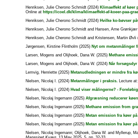
Henriksen, Julie Cherono Schmidt
(2024)
Klimaeffekt af køer
Online at
https://icoel.dk/klima/klimaeffekt-af-koeer-paa-gra
Henriksen, Julie Cherono Schmidt
(2024)
Hvilke ko-bøvser på
Henriksen, Julie Cherono Schmidt
and
Hansen, Arne Grønkjær
Henriksen, Julie Cherono Schmidt
and
Kristensen, Martin Øvli
Jørgensen, Kirstine Flintholm
(2025)
Nyt om metanmålinger f
Larsen, Mogens
and
Olijhoek, Dana W.
(2025)
Methane emissi
Larsen, Mogens
and
Olijhoek, Dana W.
(2024)
Når forsøgsdyr 
Lemvig, Henriette
(2025)
Metanudledningen er mindre fra kø
Nielsen, Nicolaj I.
(2024)
Metanmålinger i praksis.
Lecture at
Nielsen, Nicolaj I.
(2024)
Hvad viser målingerne? - Foreløbig
Nielsen, Nicolaj Ingemann
(2025)
Afgræsning reducerer køer
Nielsen, Nicolaj Ingemann
(2025)
Methane emission from gra
Nielsen, Nicolaj Ingemann
(2025)
Metan emission fra køer på
Nielsen, Nicolaj Ingemann
(2025)
Metan emission fra køer på
Nielsen, Nicolaj Ingemann
;
Olijhoek, Dana W.
and
Myllerup, M
Magasinet Kvæg
, 13 May 2025, 5, pp. 32-33.