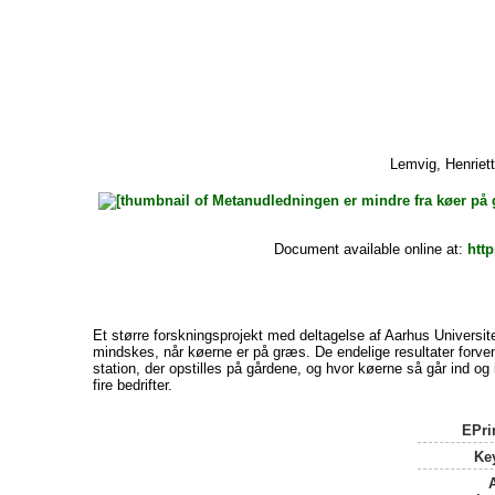
Lemvig, Henriet
Document available online at:
htt
Et større forskningsprojekt med deltagelse af Aarhus Universi
mindskes, når køerne er på græs. De endelige resultater forvent
station, der opstilles på gårdene, og hvor køerne så går ind og
fire bedrifter.
EPri
Ke