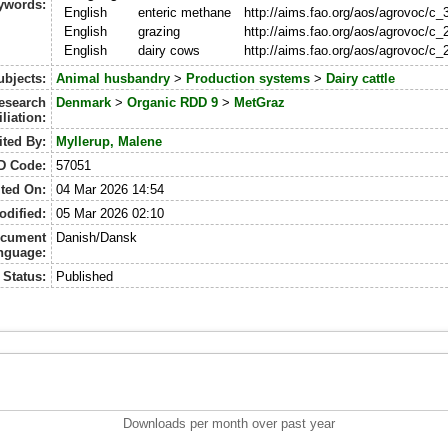
ywords:
English
enteric methane
http://aims.fao.org/aos/agrovoc/c
English
grazing
http://aims.fao.org/aos/agrovoc/c
English
dairy cows
http://aims.fao.org/aos/agrovoc/c
ubjects:
Animal husbandry
>
Production systems
>
Dairy cattle
esearch
Denmark
>
Organic RDD 9
>
MetGraz
iliation:
ted By:
Myllerup, Malene
D Code:
57051
ted On:
04 Mar 2026 14:54
odified:
05 Mar 2026 02:10
cument
Danish/Dansk
nguage:
Status:
Published
Downloads per month over past year