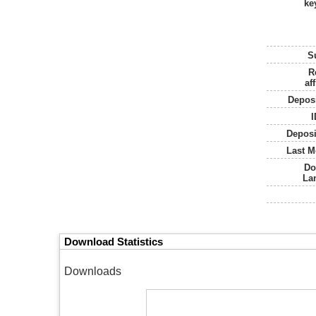
ke
S
R
aff
Deposi
I
Deposi
Last M
Do
La
Download Statistics
Downloads