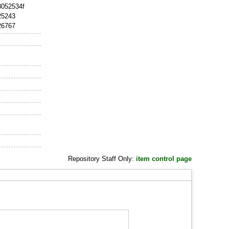
_3052534f
_25243
_26767
Repository Staff Only:
item control page