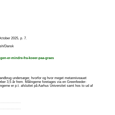
October 2025, p. 7.
ish/Dansk
ngen-er-mindre-fra-koeer-paa-graes
kLandbrug undersøger, hvorfor og hvor meget metanniveauet
løber 3,5 år frem. Målingerne foretages via en Greenfeeder-
ngerne er p.t. afsluttet på Aarhus Universitet samt hos to ud af