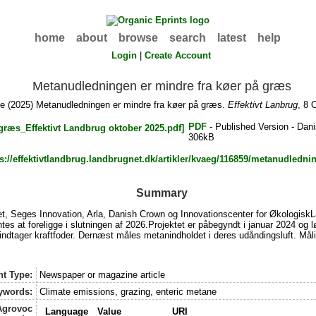
home
about
browse
search
latest
help
Login
|
Create Account
Metanudledningen er mindre fra køer på græs
te
(2025) Metanudledningen er mindre fra køer på græs.
Effektivt Lanbrug
, 8 
PDF
- Published Version - Dan
306kB
ps://effektivtlandbrug.landbrugnet.dk/artikler/kvaeg/116859/metanudledni
Summary
tet, Seges Innovation, Arla, Danish Crown og Innovationscenter for Økologis
es at foreligge i slutningen af 2026.Projektet er påbegyndt i januar 2024 og 
 indtager kraftfoder. Dernæst måles metanindholdet i deres udåndingsluft. Måli
nt Type:
Newspaper or magazine article
ywords:
Climate emissions, grazing, enteric metane
Agrovoc
Language
Value
URI