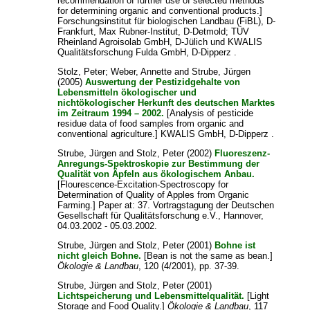
recommendation of further use of selected methods
for determining organic and conventional products.]
Forschungsinstitut für biologischen Landbau (FiBL), D-
Frankfurt, Max Rubner-Institut, D-Detmold; TÜV
Rheinland Agroisolab GmbH, D-Jülich und KWALIS
Qualitätsforschung Fulda GmbH, D-Dipperz .
Stolz, Peter
;
Weber, Annette
and
Strube, Jürgen
(2005)
Auswertung der Pestizidgehalte von
Lebensmitteln ökologischer und
nichtökologischer Herkunft des deutschen Marktes
im Zeitraum 1994 – 2002.
[Analysis of pesticide
residue data of food samples from organic and
conventional agriculture.] KWALIS GmbH, D-Dipperz .
Strube, Jürgen
and
Stolz, Peter
(2002)
Fluoreszenz-
Anregungs-Spektroskopie zur Bestimmung der
Qualität von Äpfeln aus ökologischem Anbau.
[Flourescence-Excitation-Spectroscopy for
Determination of Quality of Apples from Organic
Farming.] Paper at: 37. Vortragstagung der Deutschen
Gesellschaft für Qualitätsforschung e.V., Hannover,
04.03.2002 - 05.03.2002.
Strube, Jürgen
and
Stolz, Peter
(2001)
Bohne ist
nicht gleich Bohne.
[Bean is not the same as bean.]
Ökologie & Landbau
, 120 (4/2001), pp. 37-39.
Strube, Jürgen
and
Stolz, Peter
(2001)
Lichtspeicherung und Lebensmittelqualität.
[Light
Storage and Food Quality.]
Ökologie & Landbau
, 117