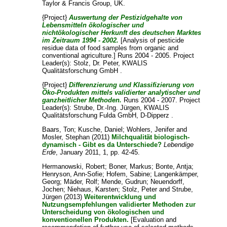
Taylor & Francis Group, UK.
{Project}
Auswertung der Pestizidgehalte von
Lebensmitteln ökologischer und
nichtökologischer Herkunft des deutschen Marktes
im Zeitraum 1994 - 2002.
[Analysis of pesticide
residue data of food samples from organic and
conventional agriculture.] Runs 2004 - 2005. Project
Leader(s):
Stolz, Dr. Peter
, KWALIS
Qualitätsforschung GmbH .
{Project}
Differenzierung und Klassifizierung von
Öko-Produkten mittels validierter analytischer und
ganzheitlicher Methoden.
Runs 2004 - 2007. Project
Leader(s):
Strube, Dr.-Ing. Jürgen
, KWALIS
Qualitätsforschung Fulda GmbH, D-Dipperz .
Baars, Ton
;
Kusche, Daniel
;
Wohlers, Jenifer
and
Mosler, Stephan
(2011)
Milchqualität biologisch-
dynamisch - Gibt es da Unterschiede?
Lebendige
Erde
, January 2011, 1, pp. 42-45.
Hermanowski, Robert
;
Boner, Markus
;
Bonte, Antja
;
Henryson, Ann-Sofie
;
Hofem, Sabine
;
Langenkämper,
Georg
;
Mäder, Rolf
;
Mende, Gudrun
;
Neuendorff,
Jochen
;
Niehaus, Karsten
;
Stolz, Peter
and
Strube,
Jürgen
(2013)
Weiterentwicklung und
Nutzungsempfehlungen validierter Methoden zur
Unterscheidung von ökologischen und
konventionellen Produkten.
[Evaluation and