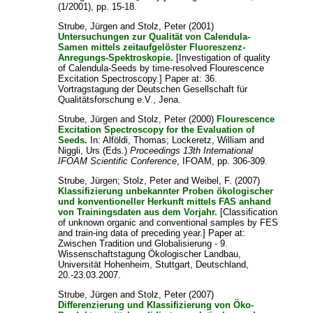
(1/2001), pp. 15-18.
Strube, Jürgen
and
Stolz, Peter
(2001)
Untersuchungen zur Qualität von Calendula-
Samen mittels zeitaufgelöster Fluoreszenz-
Anregungs-Spektroskopie.
[Investigation of quality
of Calendula-Seeds by time-resolved Flourescence
Excitation Spectroscopy.] Paper at: 36.
Vortragstagung der Deutschen Gesellschaft für
Qualitätsforschung e.V., Jena.
Strube, Jürgen
and
Stolz, Peter
(2000)
Flourescence
Excitation Spectroscopy for the Evaluation of
Seeds.
In:
Alföldi, Thomas
;
Lockeretz, William
and
Niggli, Urs
(Eds.)
Proceedings 13th International
IFOAM Scientific Conference
, IFOAM, pp. 306-309.
Strube, Jürgen
;
Stolz, Peter
and
Weibel, F.
(2007)
Klassifizierung unbekannter Proben ökologischer
und konventioneller Herkunft mittels FAS anhand
von Trainingsdaten aus dem Vorjahr.
[Classification
of unknown organic and conventional samples by FES
and train-ing data of preceding year.] Paper at:
Zwischen Tradition und Globalisierung - 9.
Wissenschaftstagung Ökologischer Landbau,
Universität Hohenheim, Stuttgart, Deutschland,
20.-23.03.2007.
Strube, Jürgen
and
Stolz, Peter
(2007)
Differenzierung und Klassifizierung von Öko-