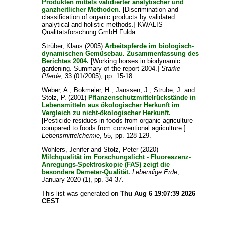
Produkten mittels validierter analytischer und
ganzheitlicher Methoden.
[Discrimination and
classification of organic products by validated
analytical and holistic methods.] KWALIS
Qualitätsforschung GmbH Fulda .
Strüber, Klaus
(2005)
Arbeitspferde im biologisch-
dynamischen Gemüsebau. Zusammenfassung des
Berichtes 2004.
[Working horses in biodynamic
gardening. Summary of the report 2004.]
Starke
Pferde
, 33 (01/2005), pp. 15-18.
Weber, A.
;
Bokmeier, H.
;
Janssen, J.
;
Strube, J.
and
Stolz, P.
(2001)
Pflanzenschutzmittelrückstände in
Lebensmitteln aus ökologischer Herkunft im
Vergleich zu nicht-ökologischer Herkunft.
[Pesticide residues in foods from organic agriculture
compared to foods from conventional agriculture.]
Lebensmittelchemie
, 55, pp. 128-129.
Wohlers, Jenifer
and
Stolz, Peter
(2020)
Milchqualität im Forschungslicht - Fluoreszenz-
Anregungs-Spektroskopie (FAS) zeigt die
besondere Demeter-Qualität.
Lebendige Erde
,
January 2020 (1), pp. 34-37.
This list was generated on
Thu Aug 6 19:07:39 2026
CEST
.