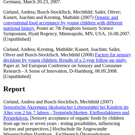
Germany, March 20-23, 2007.
Gieland, Andrea
;
Busch-Stockfisch, Mechthild
;
Sailer, Oliver
;
Kunert, Joachim
and
Kersting, Mathilde
(2007)
Organic and
conventional food acceptance by young children with different
nutrional history.
Poster at: 7th Pangborn Sensory Science
Symposium, Hyatt Regency, Minneapolis, MN, USA, 16.08.2007.
[Unpublished]
Gieland, Andrea
;
Kersting, Mathilde
;
Kunert, Joachim
;
Sailer,
Oliver
and
Busch-Stockfisch, Mechthild
(2008)
Factors for sensory
decisions by young children: Results of a 2-year follow-up study.
Paper at: 3rd European Conference on Sensory and Consumer
Research - A Sense of Innovation, D-Hamburg, 08.09.2008.
[Unpublished]
Report
Gieland, Andrea
and
Busch-Stockfisch, Mechthild
(2007)
Sensorische Akzeptanz ökologischer Lebensmittel bei Kindern im
Alter von 2 bis 7 Jahren - Testmöglichkeiten, Einflussfaktoren und
Perspektiven.
[Sensory acceptance of organic foods by children
from age two to seven years - testing possibilities, influencing
factors and perspectives.] Hochschule für Angewandte
Wissenschaften Hamburg , Fachbereich Ökotrophologie.