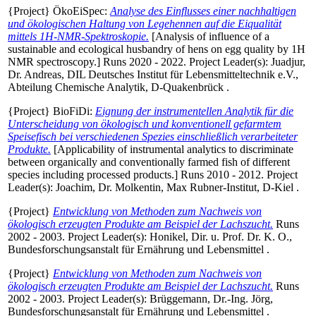
{Project} ÖkoEiSpec:
Analyse des Einflusses einer nachhaltigen
und ökologischen Haltung von Legehennen auf die Eiqualität
mittels 1H-NMR-Spektroskopie.
[Analysis of influence of a
sustainable and ecological husbandry of hens on egg quality by 1H
NMR spectroscopy.] Runs 2020 - 2022. Project Leader(s):
Juadjur,
Dr. Andreas
, DIL Deutsches Institut für Lebensmitteltechnik e.V.,
Abteilung Chemische Analytik, D-Quakenbrück .
{Project} BioFiDi:
Eignung der instrumentellen Analytik für die
Unterscheidung von ökologisch und konventionell gefarmtem
Speisefisch bei verschiedenen Spezies einschließlich verarbeiteter
Produkte.
[Applicability of instrumental analytics to discriminate
between organically and conventionally farmed fish of different
species including processed products.] Runs 2010 - 2012. Project
Leader(s):
Joachim, Dr. Molkentin
, Max Rubner-Institut, D-Kiel .
{Project}
Entwicklung von Methoden zum Nachweis von
ökologisch erzeugten Produkte am Beispiel der Lachszucht.
Runs
2002 - 2003. Project Leader(s):
Honikel, Dir. u. Prof. Dr. K. O.
,
Bundesforschungsanstalt für Ernährung und Lebensmittel .
{Project}
Entwicklung von Methoden zum Nachweis von
ökologisch erzeugten Produkte am Beispiel der Lachszucht.
Runs
2002 - 2003. Project Leader(s):
Brüggemann, Dr.-Ing. Jörg
,
Bundesforschungsanstalt für Ernährung und Lebensmittel .