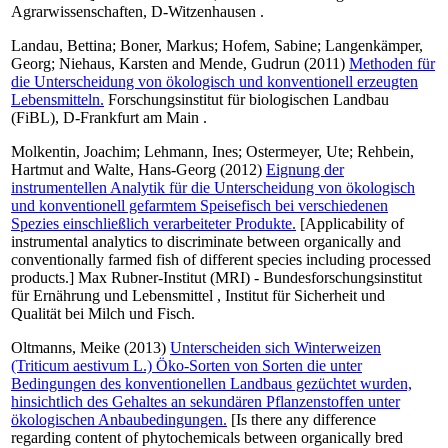
Agrarwissenschaften, D-Witzenhausen .
Landau, Bettina
;
Boner, Markus
;
Hofem, Sabine
;
Langenkämper,
Georg
;
Niehaus, Karsten
and
Mende, Gudrun
(2011)
Methoden für
die Unterscheidung von ökologisch und konventionell erzeugten
Lebensmitteln.
Forschungsinstitut für biologischen Landbau
(FiBL), D-Frankfurt am Main .
Molkentin, Joachim
;
Lehmann, Ines
;
Ostermeyer, Ute
;
Rehbein,
Hartmut
and
Walte, Hans-Georg
(2012)
Eignung der
instrumentellen Analytik für die Unterscheidung von ökologisch
und konventionell gefarmtem Speisefisch bei verschiedenen
Spezies einschließlich verarbeiteter Produkte.
[Applicability of
instrumental analytics to discriminate between organically and
conventionally farmed fish of different species including processed
products.] Max Rubner-Institut (MRI) - Bundesforschungsinstitut
für Ernährung und Lebensmittel , Institut für Sicherheit und
Qualität bei Milch und Fisch.
Oltmanns, Meike
(2013)
Unterscheiden sich Winterweizen
(Triticum aestivum L.) Öko-Sorten von Sorten die unter
Bedingungen des konventionellen Landbaus gezüchtet wurden,
hinsichtlich des Gehaltes an sekundären Pflanzenstoffen unter
ökologischen Anbaubedingungen.
[Is there any difference
regarding content of phytochemicals between organically bred