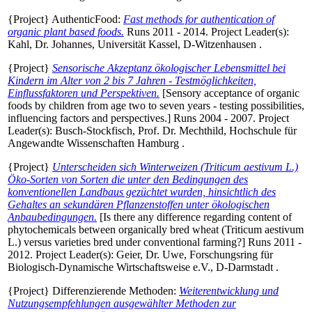
{Project} AuthenticFood:
Fast methods for authentication of
organic plant based foods.
Runs 2011 - 2014. Project Leader(s):
Kahl, Dr. Johannes
, Universität Kassel, D-Witzenhausen .
{Project}
Sensorische Akzeptanz ökologischer Lebensmittel bei
Kindern im Alter von 2 bis 7 Jahren - Testmöglichkeiten,
Einflussfaktoren und Perspektiven.
[Sensory acceptance of organic
foods by children from age two to seven years - testing possibilities,
influencing factors and perspectives.] Runs 2004 - 2007. Project
Leader(s):
Busch-Stockfisch, Prof. Dr. Mechthild
, Hochschule für
Angewandte Wissenschaften Hamburg .
{Project}
Unterscheiden sich Winterweizen (Triticum aestivum L.)
Öko-Sorten von Sorten die unter den Bedingungen des
konventionellen Landbaus gezüchtet wurden, hinsichtlich des
Gehaltes an sekundären Pflanzenstoffen unter ökologischen
Anbaubedingungen.
[Is there any difference regarding content of
phytochemicals between organically bred wheat (Triticum aestivum
L.) versus varieties bred under conventional farming?] Runs 2011 -
2012. Project Leader(s):
Geier, Dr. Uwe
, Forschungsring für
Biologisch-Dynamische Wirtschaftsweise e.V., D-Darmstadt .
{Project} Differenzierende Methoden:
Weiterentwicklung und
Nutzungsempfehlungen ausgewählter Methoden zur