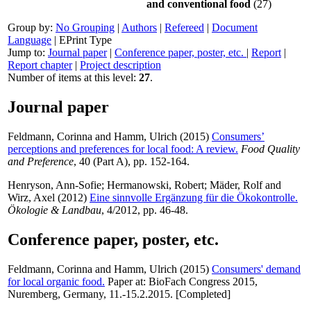
and conventional food
(27)
Group by:
No Grouping
|
Authors
|
Refereed
|
Document
Language
|
EPrint Type
Jump to:
Journal paper
|
Conference paper, poster, etc.
|
Report
|
Report chapter
|
Project description
Number of items at this level:
27
.
Journal paper
Feldmann, Corinna
and
Hamm, Ulrich
(2015)
Consumers’
perceptions and preferences for local food: A review.
Food Quality
and Preference
, 40 (Part A), pp. 152-164.
Henryson, Ann-Sofie
;
Hermanowski, Robert
;
Mäder, Rolf
and
Wirz, Axel
(2012)
Eine sinnvolle Ergänzung für die Ökokontrolle.
Ökologie & Landbau
, 4/2012, pp. 46-48.
Conference paper, poster, etc.
Feldmann, Corinna
and
Hamm, Ulrich
(2015)
Consumers' demand
for local organic food.
Paper at: BioFach Congress 2015,
Nuremberg, Germany, 11.-15.2.2015. [Completed]