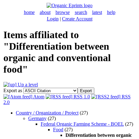
home
about
browse
search
latest
help
Login
|
Create Account
Items affiliated to
"Differentiation between
organic and conventional
food"
Up a level
Export as
Atom
RSS 1.0
RSS
2.0
Country / Organization / Project
(27)
Germany
(27)
Federal Organic Farming Scheme - BOEL
(27)
Food
(27)
Differentiation between organic