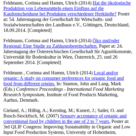
Feldmann, Corinna
and
Hamm, Ulrich
(2014)
Hat die ökologische
Produktion von Lebensmitteln einen Einfluss auf die
Kaufentscheidung bei Produkten verschiedener Herkünfte?
Poster
at: 54. Jahrestagung der Gesellschaft für Wirtschafts- und
Sozialwissenschaften des Landbaus e.V., Göttingen, Deutschland,
18.09.2014. [Completed]
Feldmann, Corinna
and
Hamm, Ulrich
(2014)
Öko und/oder
Regional: Eine Studie zu Zahlungsbereitschaften.
Paper at: 24.
Jahrestagung der Österreichischen Gesellschaft für Agrarökonomie,
Universität für Bodenkultur in Wien, Österreich, 25. und 26
September 2014. [Completed]
Feldmann , Corinna
and
Hamm, Ulrich
(2014)
Local and/or
organic: A study on consumer preferences for organic food and
food from different origins.
In:
Stanton, John
and
Lang, Mark
(Eds.)
Conference Proceedings - International Food Marketing
Research Symposium
, Institute of Food Products Marketing,
Aarhus, Denmark.
Gieland, A.
;
Hilbig, A.
;
Kersting, M.
;
Kunert, J.
;
Sailer, O.
and
Busch-Stockfisch, M.
(2007)
Sensory acceptance of organic and
conventional food by children in the age of 2 to 7 years.
Poster at:
3rd QLIF Congress: Improving Sustainability in Organic and Low
Input Food Production Systems, University of Hohenheim,