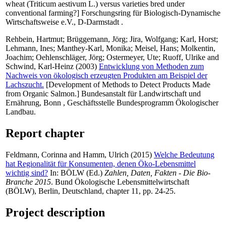
wheat (Triticum aestivum L.) versus varieties bred under
conventional farming?] Forschungsring für Biologisch-Dynamische
Wirtschaftsweise e.V., D-Darmstadt .
Rehbein, Hartmut
;
Brüggemann, Jörg
;
Jira, Wolfgang
;
Karl, Horst
;
Lehmann, Ines
;
Manthey-Karl, Monika
;
Meisel, Hans
;
Molkentin,
Joachim
;
Oehlenschläger, Jörg
;
Ostermeyer, Ute
;
Ruoff, Ulrike
and
Schwind, Karl-Heinz
(2003)
Entwicklung von Methoden zum
Nachweis von ökologisch erzeugten Produkten am Beispiel der
Lachszucht.
[Development of Methods to Detect Products Made
from Organic Salmon.] Bundesanstalt für Landwirtschaft und
Ernährung, Bonn , Geschäftsstelle Bundesprogramm Ökologischer
Landbau.
Report chapter
Feldmann, Corinna
and
Hamm, Ulrich
(2015)
Welche Bedeutung
hat Regionalität für Konsumenten, denen Öko-Lebensmittel
wichtig sind?
In:
BÖLW
(Ed.)
Zahlen, Daten, Fakten - Die Bio-
Branche 2015
. Bund Ökologische Lebensmittelwirtschaft
(BÖLW), Berlin, Deutschland, chapter 11, pp. 24-25.
Project description