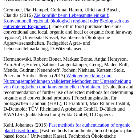
Gremmer, Pia
;
Hempel, Corinna
;
Hamm, Ulrich
and
Busch,
Claudia
(2016)
Zielkonflikt beim Lebensmitteleinkauf:
Konventionell regional, ökologisch regional oder ökologisch aus
entfernteren Regionen.
[Trade-off in food purchase decisions:
conventional and local, organic and local or organic from far away
regions?] Universität Kassel, Fachbereich Ökologische
Agrarwissenschaften, Fachgebiet Agrar- und
Lebensmittelmarketing, D-Witzenhausen .
Hermanowski, Robert
;
Boner, Markus
;
Bonte, Antja
;
Henryson,
Ann-Sofie
;
Hofem, Sabine
;
Langenkämper, Georg
;
Mäder, Rolf
;
Mende, Gudrun
;
Neuendorff, Jochen
;
Niehaus, Karsten
;
Stolz,
Peter
and
Strube, Jürgen
(2013)
Weiterentwicklung und
Nutzungsempfehlungen validierter Methoden zur Unterscheidung
von ökologischen und konventionellen Produkten.
[Evaluation and
recommendation of further use of selected methods for determining
organic and conventional products.] Forschungsinstitut für
biologischen Landbau (FiBL), D-Frankfurt, Max Rubner-Institut,
D-Detmold; TÜV Rheinland Agroisolab GmbH, D-Jülich und
KWALIS Qualitätsforschung Fulda GmbH, D-Dipperz .
Kahl, Johannes
(2015)
Fast methods for authentication of organic
plant based foods.
[Fast methods for authentication of organic plant
based foods.] Universität Kassel, Fachbreich Ökologische