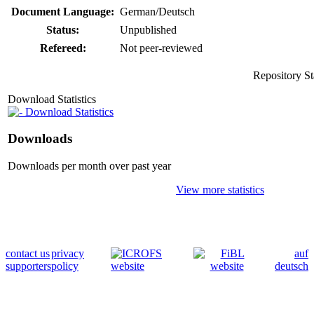
Document Language:
German/Deutsch
Status:
Unpublished
Refereed:
Not peer-reviewed
Repository St
Download Statistics
Download Statistics
Downloads
Downloads per month over past year
View more statistics
contact us
privacy
auf
supporters
policy
deutsch