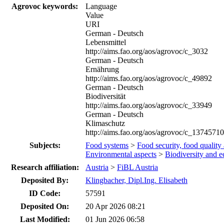
Agrovoc keywords:
Language
Value
URI
German - Deutsch
Lebensmittel
http://aims.fao.org/aos/agrovoc/c_3032
German - Deutsch
Ernährung
http://aims.fao.org/aos/agrovoc/c_49892
German - Deutsch
Biodiversität
http://aims.fao.org/aos/agrovoc/c_33949
German - Deutsch
Klimaschutz
http://aims.fao.org/aos/agrovoc/c_1374571
Subjects:
Food systems
>
Food security, food qualit
Environmental aspects
>
Biodiversity and e
Research affiliation:
Austria
>
FiBL Austria
Deposited By:
Klingbacher, Dipl.Ing. Elisabeth
ID Code:
57591
Deposited On:
20 Apr 2026 08:21
Last Modified:
01 Jun 2026 06:58