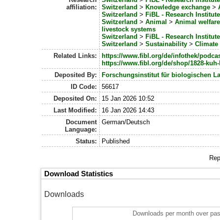
affiliation:
Switzerland
>
Knowledge exchange
>
Switzerland
>
FiBL - Research Institut
Switzerland
>
Animal
>
Animal welfar
livestock systems
Switzerland
>
FiBL - Research Institut
Switzerland
>
Sustainability
>
Climate
Related Links:
https://www.fibl.org/de/infothek/podcas
https://www.fibl.org/de/shop/1828-kuh-
Deposited By:
Forschungsinstitut für biologischen L
ID Code:
56617
Deposited On:
15 Jan 2026 10:52
Last Modified:
16 Jan 2026 14:43
Document
German/Deutsch
Language:
Status:
Published
Rep
Download Statistics
Downloads
Downloads per month over pas