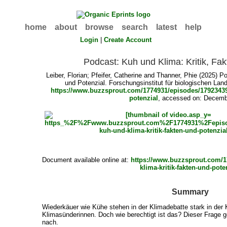
home
about
browse
search
latest
help
Login
|
Create Account
Podcast: Kuh und Klima: Kritik, Fa
Leiber, Florian
;
Pfeifer, Catherine
and
Thanner, Phie
(2025) Po
und Potenzial. Forschungsinstitut für biologischen Lan
https://www.buzzsprout.com/1774931/episodes/17923439-
potenzial
, accessed on: Decemb
Document available online at:
https://www.buzzsprout.com/1
klima-kritik-fakten-und-pote
Summary
Wiederkäuer wie Kühe stehen in der Klimadebatte stark in der Kr
Klimasünderinnen. Doch wie berechtigt ist das? Dieser Frage 
nach.