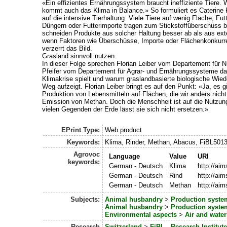
«Ein effizientes Ernährungssystem braucht ineffiziente Tiere. 
kommt auch das Klima in Balance.» So formuliert es Caterine 
auf die intensive Tierhaltung: Viele Tiere auf wenig Fläche, Fu
Düngern oder Futterimporte tragen zum Stickstoffüberschuss be
schneiden Produkte aus solcher Haltung besser ab als aus ext
wenn Faktoren wie Überschüsse, Importe oder Flächenkonkurr
verzerrt das Bild.
Grasland sinnvoll nutzen
In dieser Folge sprechen Florian Leiber vom Departement für 
Pfeifer vom Departement für Agrar- und Ernährungssysteme dar
Klimakrise spielt und warum graslandbasierte biologische Wied
Weg aufzeigt. Florian Leiber bringt es auf den Punkt: «Ja, es gib
Produktion von Lebensmitteln auf Flächen, die wir anders nich
Emission von Methan. Doch die Menschheit ist auf die Nutzun
vielen Gegenden der Erde lässt sie sich nicht ersetzen.»
EPrint Type:
Web product
Keywords:
Klima, Rinder, Methan, Abacus, FiBL501
Agrovoc
Language
Value
URI
keywords:
German - Deutsch
Klima
http://ai
German - Deutsch
Rind
http://ai
German - Deutsch
Methan
http://ai
Subjects:
Animal husbandry
>
Production syste
Animal husbandry
>
Production syste
Environmental aspects
>
Air and wate
Research
Switzerland
>
FiBL - Research Institut