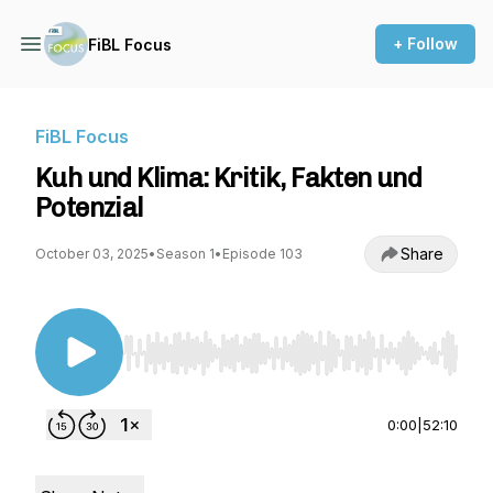
+ Follow
FiBL Focus
FiBL Focus
Kuh und Klima: Kritik, Fakten und
Potenzial
Share
October 03, 2025
•
Season 1
•
Episode 103
Use Left/Right to seek, Home/End to jump to st
0:00
|
52:10