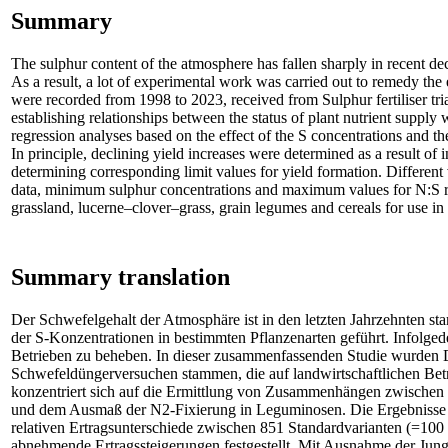
Summary
The sulphur content of the atmosphere has fallen sharply in recent deca
As a result, a lot of experimental work was carried out to remedy the
were recorded from 1998 to 2023, received from Sulphur fertiliser tri
establishing relationships between the status of plant nutrient supply
regression analyses based on the effect of the S concentrations and th
In principle, declining yield increases were determined as a result of
determining corresponding limit values for yield formation. Different
data, minimum sulphur concentrations and maximum values for N:S rat
grassland, lucerne–clover–grass, grain legumes and cereals for use in pr
Summary translation
Der Schwefelgehalt der Atmosphäre ist in den letzten Jahrzehnten s
der S-Konzentrationen in bestimmten Pflanzenarten geführt. Infolged
Betrieben zu beheben. In dieser zusammenfassenden Studie wurden D
Schwefeldüngerversuchen stammen, die auf landwirtschaftlichen Bet
konzentriert sich auf die Ermittlung von Zusammenhängen zwischen 
und dem Ausmaß der N2-Fixierung in Leguminosen. Die Ergebnisse vo
relativen Ertragsunterschiede zwischen 851 Standardvarianten (=10
abnehmende Ertragssteigerungen festgestellt. Mit Ausnahme der Jun