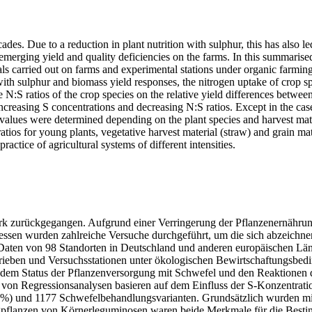
des. Due to a reduction in plant nutrition with sulphur, this has also led
 emerging yield and quality deficiencies on the farms. In this summaris
als carried out on farms and experimental stations under organic farmin
 with sulphur and biomass yield responses, the nitrogen uptake of crop s
e N:S ratios of the crop species on the relative yield differences betw
 increasing S concentrations and decreasing N:S ratios. Except in the cas
 values were determined depending on the plant species and harvest mate
ios for young plants, vegetative harvest material (straw) and grain ma
actice of agricultural systems of different intensities.
tark zurückgegangen. Aufgrund einer Verringerung der Pflanzenernähru
essen wurden zahlreiche Versuche durchgeführt, um die sich abzeichne
aten von 98 Standorten in Deutschland und anderen europäischen Lände
rieben und Versuchsstationen unter ökologischen Bewirtschaftungsbed
dem Status der Pflanzenversorgung mit Schwefel und den Reaktionen d
n Regressionsanalysen basieren auf dem Einfluss der S-Konzentration
0 %) und 1177 Schwefelbehandlungsvarianten. Grundsätzlich wurden mi
gpflanzen von Körnerleguminosen waren beide Merkmale für die Bestim