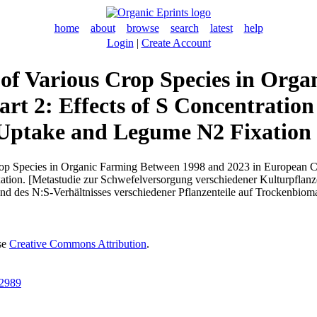
home
about
browse
search
latest
help
Login
|
Create Account
of Various Crop Species in Org
rt 2: Effects of S Concentration
-Uptake and Legume N2 Fixation
p Species in Organic Farming Between 1998 and 2023 in European Coun
ation. [Metastudie zur Schwefelversorgung verschiedener Kulturpfla
nd des N:S-Verhältnisses verschiedener Pflanzenteile auf Trockenbio
se
Creative Commons Attribution
.
22989