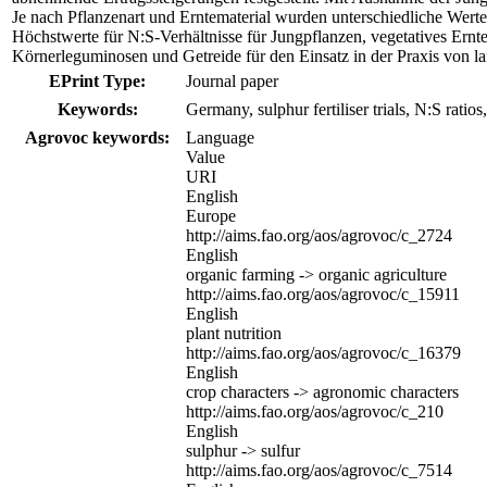
Je nach Pflanzenart und Erntematerial wurden unterschiedliche Wert
Höchstwerte für N:S-Verhältnisse für Jungpflanzen, vegetatives Ern
Körnerleguminosen und Getreide für den Einsatz in der Praxis von lan
EPrint Type:
Journal paper
Keywords:
Germany, sulphur fertiliser trials, N:S rati
Agrovoc keywords:
Language
Value
URI
English
Europe
http://aims.fao.org/aos/agrovoc/c_2724
English
organic farming -> organic agriculture
http://aims.fao.org/aos/agrovoc/c_15911
English
plant nutrition
http://aims.fao.org/aos/agrovoc/c_16379
English
crop characters -> agronomic characters
http://aims.fao.org/aos/agrovoc/c_210
English
sulphur -> sulfur
http://aims.fao.org/aos/agrovoc/c_7514