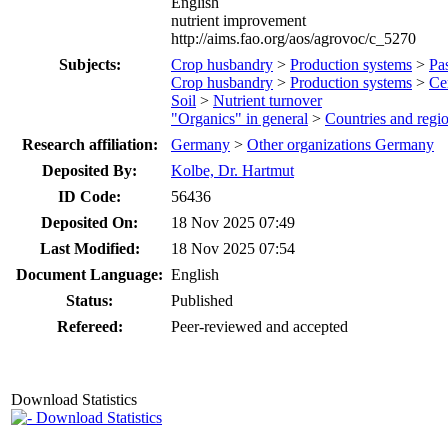
English
nutrient improvement
http://aims.fao.org/aos/agrovoc/c_5270
Subjects:
Crop husbandry
>
Production systems
>
Pa
Crop husbandry
>
Production systems
>
Cer
Soil
>
Nutrient turnover
"Organics" in general
>
Countries and regi
Research affiliation:
Germany
>
Other organizations Germany
Deposited By:
Kolbe, Dr. Hartmut
ID Code:
56436
Deposited On:
18 Nov 2025 07:49
Last Modified:
18 Nov 2025 07:54
Document Language:
English
Status:
Published
Refereed:
Peer-reviewed and accepted
Download Statistics
Download Statistics