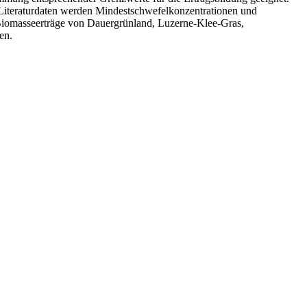
t Literaturdaten werden Mindestschwefelkonzentrationen und
e Biomasseerträge von Dauergrünland, Luzerne-Klee-Gras,
en.