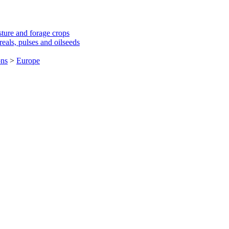
sture and forage crops
eals, pulses and oilseeds
ons
>
Europe