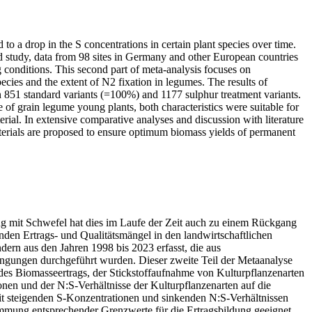
 to a drop in the S concentrations in certain plant species over time.
ed study, data from 98 sites in Germany and other European countries
g conditions. This second part of meta-analysis focuses on
pecies and the extent of N2 fixation in legumes. The results of
een 851 standard variants (=100%) and 1177 sulphur treatment variants.
e of grain legume young plants, both characteristics were suitable for
rial. In extensive comparative analyses and discussion with literature
terials are proposed to ensure optimum biomass yields of permanent
ng mit Schwefel hat dies im Laufe der Zeit auch zu einem Rückgang
nden Ertrags- und Qualitätsmängel in den landwirtschaftlichen
rn aus den Jahren 1998 bis 2023 erfasst, die aus
ingungen durchgeführt wurden. Dieser zweite Teil der Metaanalyse
es Biomasseertrags, der Stickstoffaufnahme von Kulturpflanzenarten
en und der N:S-Verhältnisse der Kulturpflanzenarten auf die
t steigenden S-Konzentrationen und sinkenden N:S-Verhältnissen
mung entsprechender Grenzwerte für die Ertragsbildung geeignet.