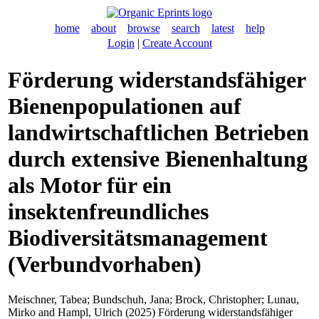
home
about
browse
search
latest
help
Login
|
Create Account
Förderung widerstandsfähiger
Bienenpopulationen auf
landwirtschaftlichen Betrieben
durch extensive Bienenhaltung
als Motor für ein
insektenfreundliches
Biodiversitätsmanagement
(Verbundvorhaben)
Meischner, Tabea
;
Bundschuh, Jana
;
Brock, Christopher
;
Lunau,
Mirko
and
Hampl, Ulrich
(2025) Förderung widerstandsfähiger