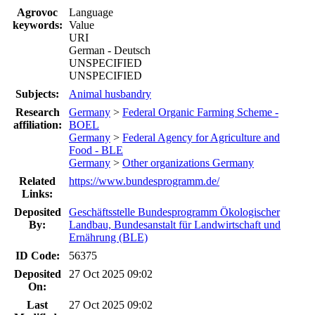
Agrovoc
Language
keywords:
Value
URI
German - Deutsch
UNSPECIFIED
UNSPECIFIED
Subjects:
Animal husbandry
Research
Germany
>
Federal Organic Farming Scheme -
affiliation:
BOEL
Germany
>
Federal Agency for Agriculture and
Food - BLE
Germany
>
Other organizations Germany
Related
https://www.bundesprogramm.de/
Links:
Deposited
Geschäftsstelle Bundesprogramm Ökologischer
By:
Landbau, Bundesanstalt für Landwirtschaft und
Ernährung (BLE)
ID Code:
56375
Deposited
27 Oct 2025 09:02
On:
Last
27 Oct 2025 09:02