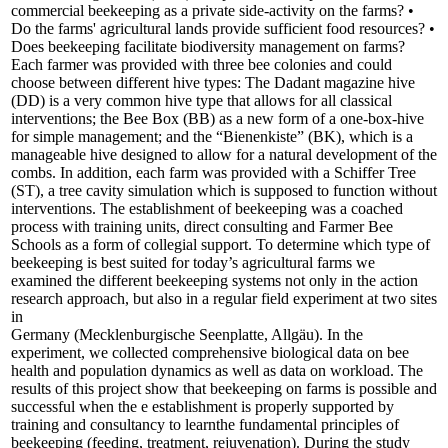
commercial beekeeping as a private side-activity on the farms? •
Do the farms' agricultural lands provide sufficient food resources? •
Does beekeeping facilitate biodiversity management on farms?
Each farmer was provided with three bee colonies and could
choose between different hive types: The Dadant magazine hive
(DD) is a very common hive type that allows for all classical
interventions; the Bee Box (BB) as a new form of a one-box-hive
for simple management; and the “Bienenkiste” (BK), which is a
manageable hive designed to allow for a natural development of the
combs. In addition, each farm was provided with a Schiffer Tree
(ST), a tree cavity simulation which is supposed to function without
interventions. The establishment of beekeeping was a coached
process with training units, direct consulting and Farmer Bee
Schools as a form of collegial support. To determine which type of
beekeeping is best suited for today’s agricultural farms we
examined the different beekeeping systems not only in the action
research approach, but also in a regular field experiment at two sites
in
Germany (Mecklenburgische Seenplatte, Allgäu). In the
experiment, we collected comprehensive biological data on bee
health and population dynamics as well as data on workload. The
results of this project show that beekeeping on farms is possible and
successful when the e establishment is properly supported by
training and consultancy to learnthe fundamental principles of
beekeeping (feeding, treatment, rejuvenation). During the study