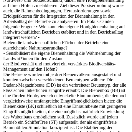
Nordwest- und Süddeutschland) dabei, eine Honigbienenhaltung
auf ihren Höfen zu etablieren. Ziel dieser Praxiserprobung war es
auch, die Rahmenbedingungen, Herausforderungen sowie
Erfolgsfaktoren für die Integration der Bienenhaltung in den
Arbeitsalltag der Betriebe zu analysieren. Im Fokus standen
folgende Fragen: • Wie kann eine eigene Honigbienenhaltung auf
landwirtschaftlichen Betrieben etabliert und in den Betriebsalltag
integriert werden? •
Bieten die landwirtschaftlichen Flächen der Betriebe eine
ausreichende Nahrungsgrundlage?
• Sensibilisiert die eigene Bienenhaltung die Wahrnehmung der
Landwirt*innen für den Zustand
der Biodiversität und motiviert ein verstärktes Biodiversitäts-
Management auf den Höfen?
Die Betriebe wurden mit je drei Bienenvölkern ausgestattet und
konnten zwischen verschiedenen Beutentypen wählen: Die
Dadant-Magazinbeute (DD) ist ein verbreiteter Beutentyp, der alle
klassischen imkerlichen Eingriffe erlaubt; Die Bienenbox (BB) ist
eine für den Hobbybereich entwickelte Einraumbeute, die dennoch
vergleichsweise umfangreiche Eingriffsmöglichkeiten bietet; die
Bienenkiste (BK) schließlich ist eine Einraumbeute mit geringeren
Eingriffsmöglichkeiten, die eine möglichst natürlich Entwicklung
des Wabenbaus ermöglichen soll. Zusätzlich wurde auf jedem
Betrieb ein SchifferTree (ST) aufgestellt, der als eingriffsfreie
Baumhöhlen-Simulation konzipiert ist. Die Etablierung der