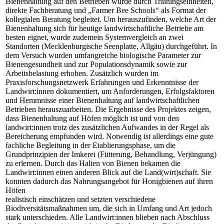
Bienenhaltung auf den Betrieben wurde durch Trainingseinheiten,
direkte Fachberatung und „Farmer Bee Schools“ als Format der
kollegialen Beratung begleitet. Um herauszufinden, welche Art der
Bienenhaltung sich für heutige landwirtschaftliche Betriebe am
besten eignet, wurde zudemein Systemvergleich an zwei
Standorten (Mecklenburgische Seenplatte, Allgäu) durchgeführt. In
dem Versuch wurden umfangreiche biologische Parameter zur
Bienengesundheit und zur Populationsdynamik sowie zur
Arbeitsbelastung erhoben. Zusätzlich wurden im
Praxisforschungsnetzwerk Erfahrungen und Erkenntnisse der
Landwirt:innen dokumentiert, um Anforderungen, Erfolgsfaktoren
und Hemmnisse einer Bienenhaltung auf landwirtschaftlichen
Betrieben herauszuarbeiten. Die Ergebnisse des Projektes zeigen,
dass Bienenhaltung auf Höfen möglich ist und von den
landwirt:innen trotz des zusätzlichen Aufwandes in der Regel als
Bereicherung empfunden wird. Notwendig ist allerdings eine gute
fachliche Begleitung in der Etablierungsphase, um die
Grundprinzipien der Imkerei (Fütterung, Behandlung, Verjüngung)
zu erlernen. Durch das Halten von Bienen bekamen die
Landwirt:innen einen anderen Blick auf die Land(wirt)schaft. Sie
konnten dadurch das Nahrungsangebot für Honigbienen auf ihren
Höfen
realistisch einschätzen und setzten verschiedene
Biodiversitätsmaßnahmen um, die sich in Umfang und Art jedoch
stark unterschieden. Alle Landwirt:innen blieben nach Abschluss