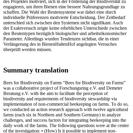
des Projektes motiviert, sich in der Förderung der Biodiversität zu
engagieren, um ihren Bienen eine bessere Nahrungsgrundlage zu
schaffen. Die Wahl der Beutensysteme war dabei eine durch
individuelle Präferenzen motivierte Entscheidung. Der Zeitbedarf
unterschied sich zwischen den Systemen nicht signifikant. Auch
der Exaktversuch zeigte keine erheblichen Unterschiede zwischen
den Beutentypen bezüglich biologischer und arbeitsökonomischer
Parameter. Allerdings wurden Tendenzen sichtbar, die in einer
Verlängerung des in BienenHaltenHof angelegten Versuches
überprüft werden müssen.
Summary translation
Bees for Biodiversity on Farms “Bees for Biodiversity on Farms”
was a collaborative project of Forschungsring e.V. and Demeter
Beratung e.V. with the aim to facilitate the perception of
biodiversity and requirements of biodiversity stewardship via
implementation of non-commercial beekeeping on farms. To do so,
we conducted an action research approach with twelve agricultural
farms (each six in Northern and Southern Germany) to analyze
challenges, and success factors for integrating beekeeping into the
daily work of the farms. The following questions were at the center
of the investigation: • (How) Is it possible to implement non-