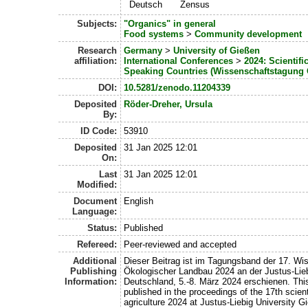
Deutsch
Zensus
Subjects:
"Organics" in general
Food systems
>
Community development
Research
Germany
>
University of Gießen
affiliation:
International Conferences
>
2024: Scientif
Speaking Countries (Wissenschaftstagung
DOI:
10.5281/zenodo.11204339
Deposited
Röder-Dreher, Ursula
By:
ID Code:
53910
Deposited
31 Jan 2025 12:01
On:
Last
31 Jan 2025 12:01
Modified:
Document
English
Language:
Status:
Published
Refereed:
Peer-reviewed and accepted
Additional
Dieser Beitrag ist im Tagungsband der 17. W
Publishing
Ökologischer Landbau 2024 an der Justus-Lieb
Information:
Deutschland, 5.-8. März 2024 erschienen. Thi
published in the proceedings of the 17th scien
agriculture 2024 at Justus-Liebig University 