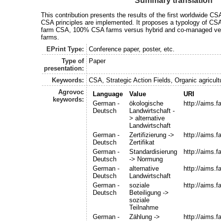
Summary translation
This contribution presents the results of the first worldwide 
CSA principles are implemented. It proposes a typology of CSA
farm CSA, 100% CSA farms versus hybrid and co-managed v
farms.
EPrint Type:
Conference paper, poster, etc.
Type of
Paper
presentation:
Keywords:
CSA, Strategic Action Fields, Organic agricult
Agrovoc
Language
Value
URI
keywords:
German -
ökologische
http://aims.
Deutsch
Landwirtschaft -
> alternative
Landwirtschaft
German -
Zertifizierung ->
http://aims.
Deutsch
Zertifikat
German -
Standardisierung
http://aims.
Deutsch
-> Normung
German -
alternative
http://aims.
Deutsch
Landwirtschaft
German -
soziale
http://aims.
Deutsch
Beteiligung ->
soziale
Teilnahme
German -
Zählung ->
http://aims.