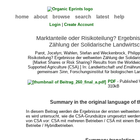
home
about
browse
search
latest
help
Login
|
Create Account
Marktanteile oder Risikoteilung? Ergebni
Zählung der Solidarische Landwirtsc
Parot, Jocelyn
;
Wahlen, Stefan
and
Weckenbrock, Philipp
Risikoteilung? Ergebnisse der weltweiten Zählung der Solidari
[Market Shares or Risk Sharing? Results from the Worldw
Supported Agriculture (CSA).] In:
Landwirtschaft und Ernährun
gemeinsam Sinn
, Forschungsinstitut für biologischen La
PDF
- Published 
310kB
Summary in the original language of 
In diesem Beitrag werden die Ergebnisse der ersten weltweite
es wird untersucht, wie die CSA-Grundsätze umgesetzt werden.
von CSA vor: CSA mit mehreren Betrieben / CSA mit einem B
Betriebe / Hybridbetrieben.