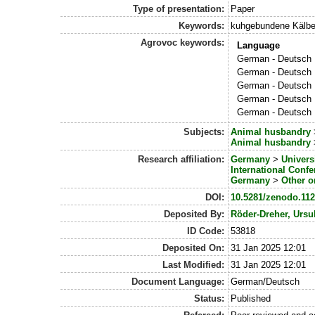
Type of presentation:
Paper
Keywords:
kuhgebundene Kälber
Agrovoc keywords:
Language
German - Deutsch
German - Deutsch
German - Deutsch
German - Deutsch
German - Deutsch
Subjects:
Animal husbandry
Animal husbandry
Research affiliation:
Germany
>
Univers
International Conf
Germany
>
Other o
DOI:
10.5281/zenodo.11
Deposited By:
Röder-Dreher, Ursu
ID Code:
53818
Deposited On:
31 Jan 2025 12:01
Last Modified:
31 Jan 2025 12:01
Document Language:
German/Deutsch
Status:
Published