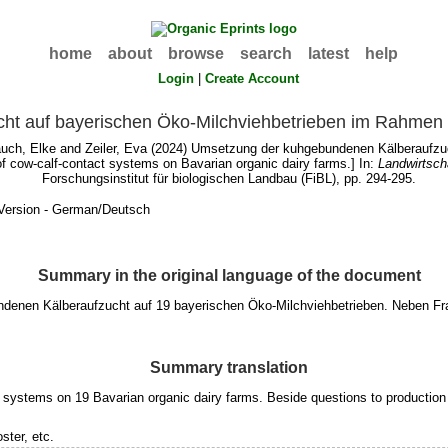
home
about
browse
search
latest
help
Login
|
Create Account
ht auf bayerischen Öko-Milchviehbetrieben im Rahmen
uch, Elke
and
Zeiler, Eva
(2024) Umsetzung der kuhgebundenen Kälberaufzuc
 cow-calf-contact systems on Bavarian organic dairy farms.] In:
Landwirtsch
Forschungsinstitut für biologischen Landbau (FiBL), pp. 294-295.
Version - German/Deutsch
Summary in the original language of the document
ndenen Kälberaufzucht auf 19 bayerischen Öko-Milchviehbetrieben. Neben Fra
Summary translation
t systems on 19 Bavarian organic dairy farms. Beside questions to production
ster, etc.