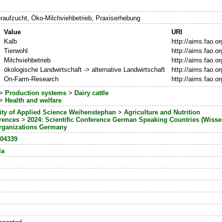
aufzucht, Öko-Milchviehbetrieb, Praxiserhebung
Value
URI
Kalb
http://aims.fao.o
Tierwohl
http://aims.fao.o
Milchviehbetrieb
http://aims.fao.o
ökologische Landwirtschaft -> alternative Landwirtschaft
http://aims.fao.o
On-Farm-Research
http://aims.fao.o
>
Production systems
>
Dairy cattle
>
Health and welfare
ity of Applied Science Weihenstephan
>
Agriculture and Nutrition
erences
>
2024: Scientific Conference German Speaking Countries (Wiss
rganizations Germany
204339
la