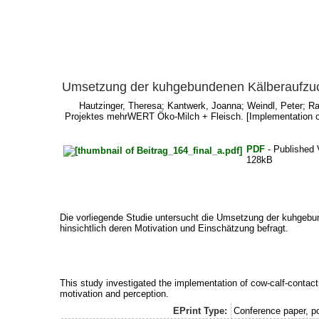
Umsetzung der kuhgebundenen Kälberaufzuc
Hautzinger, Theresa
;
Kantwerk, Joanna
;
Weindl, Peter
;
Ra
Projektes mehrWERT Öko-Milch + Fleisch. [Implementation of
PDF
- Published 
128kB
Die vorliegende Studie untersucht die Umsetzung der kuhgebu
hinsichtlich deren Motivation und Einschätzung befragt.
This study investigated the implementation of cow-calf-contac
motivation and perception.
EPrint Type:
Conference paper, po