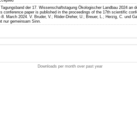
ccepted
im Tagungsband der 17. Wissenschaftstagung Ökologischer Landbau 2024 an der
s conference paper is published in the proceedings of the 17th scientific conf
8. March 2024. V. Bruder, V.; Röder-Dreher, U.; Breuer, L.; Herzig, C. und Gat
ht nur gemeinsam Sinn.
Downloads per month over past year