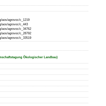
rg/aos/agrovoc/c_1219
rg/aos/agrovoc/c_443
rg/aos/agrovoc/c_34762
rg/aos/agrovoc/c_28792
rg/aos/agrovoc/c_33519
enschaftstagung Ökologischer Landbau)