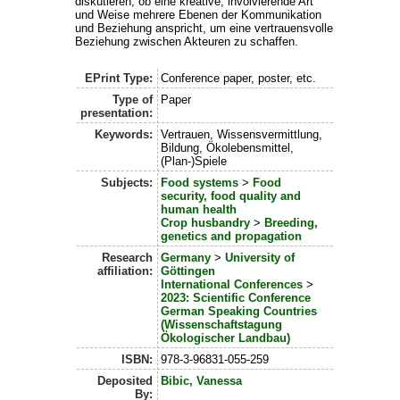
diskutieren, ob eine kreative, involvierende Art
und Weise mehrere Ebenen der Kommunikation
und Beziehung anspricht, um eine vertrauensvolle
Beziehung zwischen Akteuren zu schaffen.
EPrint Type:
Conference paper, poster, etc.
Type of
Paper
presentation:
Keywords:
Vertrauen, Wissensvermittlung,
Bildung, Ökolebensmittel,
(Plan-)Spiele
Subjects:
Food systems
>
Food
security, food quality and
human health
Crop husbandry
>
Breeding,
genetics and propagation
Research
Germany
>
University of
affiliation:
Göttingen
International Conferences
>
2023: Scientific Conference
German Speaking Countries
(Wissenschaftstagung
Ökologischer Landbau)
ISBN:
978-3-96831-055-259
Deposited
Bibic, Vanessa
By: