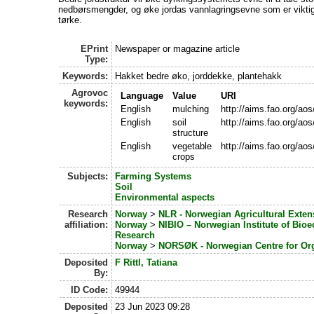
nedbørsmengder, og øke jordas vannlagringsevne som er viktig
tørke.
EPrint
Newspaper or magazine article
Type:
Keywords:
Hakket bedre øko, jorddekke, plantehakk
Agrovoc
Language
Value
URI
keywords:
English
mulching
http://aims.fao.org/ao
English
soil
http://aims.fao.org/ao
structure
English
vegetable
http://aims.fao.org/ao
crops
Subjects:
Farming Systems
Soil
Environmental aspects
Research
Norway
>
NLR - Norwegian Agricultural Exten
affiliation:
Norway
>
NIBIO – Norwegian Institute of Bi
Research
Norway
>
NORSØK - Norwegian Centre for Org
Deposited
F Rittl, Tatiana
By:
ID Code:
49944
Deposited
23 Jun 2023 09:28