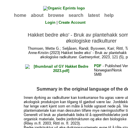
home
about
browse
search
latest
help
Login
|
Create Account
Hakket bedre øko’ - Bruk av plantehakk som
økologiske radkulturer
Thomsen, Mette G.
;
Seljåsen, Randi
;
Bysveen, Kari
;
Rittl, 
Anne-Kristin
(2023) Hakket bedre øko’ - Bruk av plantehakk
økologiske radkulturer.
Gartneryrket
, 2023, 121 (5), 
PDF
- Published Ver
Norwegian/Norsk
5MB
Summary in the original language of the 
Innen dyrking av radkulturer kan konkurranse fra ugras være ut
økologisk produksjon kan tilgang til gjødsel være lav. Jordde
har lenge vært kjent som en måte å holde ugraset nede på. Ve
plantemateriale kan man dessuten tilføre mye næringsstoffer til
Generelt vil bruk av plantehakk bidra til å opprettholde/øke jor
organisk materiale, bedre jordstrukturen og øke den biologiske a
(Riley m.fl. 2003; Rittl m. fl. 2023).
Bedre jordstruktur vil øke dyrkingssystemets evne til å tåle sto