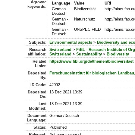
Agrovoc
Language
Value
URI
keywords:
German -
Biodiversität
http://aims.fao.
Deutsch
German -
Naturschutz
http://aims.fao.
Deutsch
German -
UNSPECIFIED
http://aims.fao.
Deutsch
Subjects:
Environmental aspects
>
Biodiversity and ec
Research
Switzerland
>
FiBL - Research Institute of Or
affiliation:
Switzerland
>
Sustainability
>
Biodiversity
Related
https://www.fibl.org/de/themen/biodiversitaet
Links:
Deposited
Forschungsinstitut für biologischen Landbau
By:
ID Code:
42992
Deposited
13 Dec 2021 13:39
On:
Last
13 Dec 2021 13:39
Modified:
Document
German/Deutsch
Language:
Status:
Published
Refereed:
Not peer-reviewed