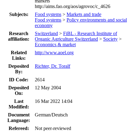
markets
http://aims.fao.org/aos/agrovoc/c_4626
Subjects:
Food systems
>
Markets and trade
Food systems
>
Policy environments and social
economy
Research
Switzerland
>
FiBL - Research Institute of
affiliation:
Organic Agriculture Switzerland
>
Society
>
Economics & market
Related
http://www.aoel.org
Links:
Deposited
Richter, Dr. Toralf
By:
ID Code:
2614
Deposited
12 May 2004
On:
Last
16 Mar 2022 14:04
Modified:
Document
German/Deutsch
Language:
Refereed:
Not peer-reviewed