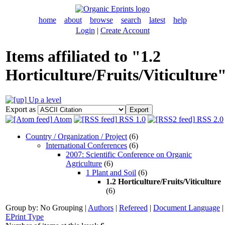
home
about
browse
search
latest
help
Login
|
Create Account
Items affiliated to "1.2
Horticulture/Fruits/Viticulture
Up a level
Export as
Atom
RSS 1.0
RSS 2.0
Country / Organization / Project
(6)
International Conferences
(6)
2007: Scientific Conference on Organic
Agriculture
(6)
1 Plant and Soil
(6)
1.2 Horticulture/Fruits/Viticulture
(6)
Group by:
No Grouping
|
Authors
|
Refereed
|
Document Language
|
EPrint Type