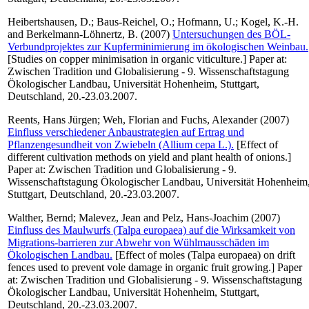
Heibertshausen, D.
;
Baus-Reichel, O.
;
Hofmann, U.
;
Kogel, K.-H.
and
Berkelmann-Löhnertz, B.
(2007)
Untersuchungen des BÖL-
Verbundprojektes zur Kupferminimierung im ökologischen Weinbau.
[Studies on copper minimisation in organic viticulture.] Paper at:
Zwischen Tradition und Globalisierung - 9. Wissenschaftstagung
Ökologischer Landbau, Universität Hohenheim, Stuttgart,
Deutschland, 20.-23.03.2007.
Reents, Hans Jürgen
;
Weh, Florian
and
Fuchs, Alexander
(2007)
Einfluss verschiedener Anbaustrategien auf Ertrag und
Pflanzengesundheit von Zwiebeln (Allium cepa L.).
[Effect of
different cultivation methods on yield and plant health of onions.]
Paper at: Zwischen Tradition und Globalisierung - 9.
Wissenschaftstagung Ökologischer Landbau, Universität Hohenheim
Stuttgart, Deutschland, 20.-23.03.2007.
Walther, Bernd
;
Malevez, Jean
and
Pelz, Hans-Joachim
(2007)
Einfluss des Maulwurfs (Talpa europaea) auf die Wirksamkeit von
Migrations-barrieren zur Abwehr von Wühlmausschäden im
Ökologischen Landbau.
[Effect of moles (Talpa europaea) on drift
fences used to prevent vole damage in organic fruit growing.] Paper
at: Zwischen Tradition und Globalisierung - 9. Wissenschaftstagung
Ökologischer Landbau, Universität Hohenheim, Stuttgart,
Deutschland, 20.-23.03.2007.