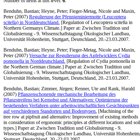
Number of items at this level:
6
.
Benduhn, Bastian
;
Heyne, Peter
;
Fieger-Metag, Nicole
and
Maxin,
Peter
(2007)
Regulierung der Pfennigminiermotte (Leucoptera
scitella) in Norddeutschland.
[Regulation of Leucoptera scitella in
Northern Germanys Climate.] Paper at: Zwischen Tradition und
Globalisierung - 9. Wissenschaftstagung Ökologischer Landbau,
Universität Hohenheim, Stuttgart, Deutschland, 20.-23.03.2007.
Benduhn, Bastian
;
Heyne, Peter
;
Fieger-Metag, Nicole
and
Maxin,
Peter
(2007)
Versuche zur Regulierung des Apfelwicklers Cydia
pomonella in Norddeutschland.
[Regulation of Cydia pomonella in
the Northern German climate.] Paper at: Zwischen Tradition und
Globalisierung - 9. Wissenschaftstagung Ökologischer Landbau,
Universität Hohenheim, Stuttgart, Deutschland, 20.-23.03.2007.
Benduhn, Bastian
;
Zimmer, Jürgen
;
Renner, Ute
and
Rank, Harald
(2007)
Pflanzenschonende mechanische Bearbeitung des
Pflanzstreifens bei Kernobst und Alternativen: Optimierung der
bestehenden Verfahren unter arbeitswirtschaftlichen Gesichtspunkten
auf verschiedenen Standorten und Bodentypen.
[Machining of the
tree row at pipfruit and alternativs: Improvement of existing methods
in consideration of ergonomic principles at different locations and soi
types.] Paper at: Zwischen Tradition und Globalisierung - 9.
Wissenschaftstagung Ökologischer Landbau, Universität Hohenheim
Stuttgart, Deutschland, 20.-23.03.2007.