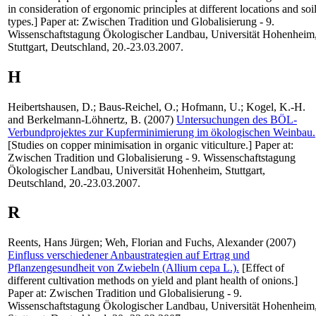
in consideration of ergonomic principles at different locations and soi
types.] Paper at: Zwischen Tradition und Globalisierung - 9.
Wissenschaftstagung Ökologischer Landbau, Universität Hohenheim
Stuttgart, Deutschland, 20.-23.03.2007.
H
Heibertshausen, D.
;
Baus-Reichel, O.
;
Hofmann, U.
;
Kogel, K.-H.
and
Berkelmann-Löhnertz, B.
(2007)
Untersuchungen des BÖL-
Verbundprojektes zur Kupferminimierung im ökologischen Weinbau.
[Studies on copper minimisation in organic viticulture.] Paper at:
Zwischen Tradition und Globalisierung - 9. Wissenschaftstagung
Ökologischer Landbau, Universität Hohenheim, Stuttgart,
Deutschland, 20.-23.03.2007.
R
Reents, Hans Jürgen
;
Weh, Florian
and
Fuchs, Alexander
(2007)
Einfluss verschiedener Anbaustrategien auf Ertrag und
Pflanzengesundheit von Zwiebeln (Allium cepa L.).
[Effect of
different cultivation methods on yield and plant health of onions.]
Paper at: Zwischen Tradition und Globalisierung - 9.
Wissenschaftstagung Ökologischer Landbau, Universität Hohenheim