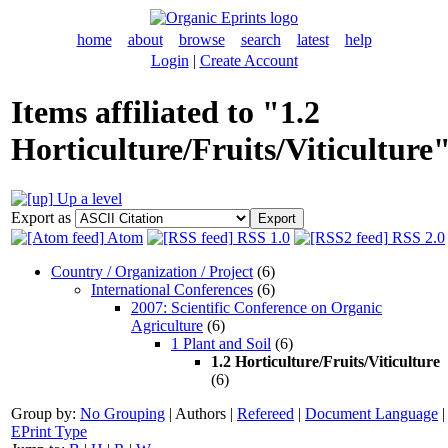
home
about
browse
search
latest
help
Login
|
Create Account
Items affiliated to "1.2
Horticulture/Fruits/Viticulture
Up a level
Export as
Atom
RSS 1.0
RSS 2.0
Country / Organization / Project
(6)
International Conferences
(6)
2007: Scientific Conference on Organic
Agriculture
(6)
1 Plant and Soil
(6)
1.2 Horticulture/Fruits/Viticulture
(6)
Group by:
No Grouping
|
Authors
|
Refereed
|
Document Language
|
EPrint Type