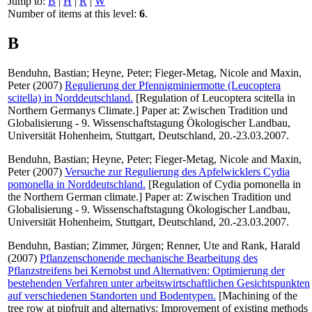
Jump to:
B
|
H
|
R
|
W
Number of items at this level:
6
.
B
Benduhn, Bastian
;
Heyne, Peter
;
Fieger-Metag, Nicole
and
Maxin,
Peter
(2007)
Regulierung der Pfennigminiermotte (Leucoptera
scitella) in Norddeutschland.
[Regulation of Leucoptera scitella in
Northern Germanys Climate.] Paper at: Zwischen Tradition und
Globalisierung - 9. Wissenschaftstagung Ökologischer Landbau,
Universität Hohenheim, Stuttgart, Deutschland, 20.-23.03.2007.
Benduhn, Bastian
;
Heyne, Peter
;
Fieger-Metag, Nicole
and
Maxin,
Peter
(2007)
Versuche zur Regulierung des Apfelwicklers Cydia
pomonella in Norddeutschland.
[Regulation of Cydia pomonella in
the Northern German climate.] Paper at: Zwischen Tradition und
Globalisierung - 9. Wissenschaftstagung Ökologischer Landbau,
Universität Hohenheim, Stuttgart, Deutschland, 20.-23.03.2007.
Benduhn, Bastian
;
Zimmer, Jürgen
;
Renner, Ute
and
Rank, Harald
(2007)
Pflanzenschonende mechanische Bearbeitung des
Pflanzstreifens bei Kernobst und Alternativen: Optimierung der
bestehenden Verfahren unter arbeitswirtschaftlichen Gesichtspunkten
auf verschiedenen Standorten und Bodentypen.
[Machining of the
tree row at pipfruit and alternativs: Improvement of existing methods