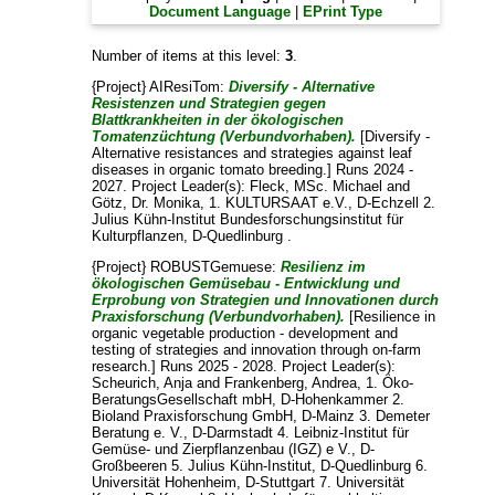
Document Language
|
EPrint Type
Number of items at this level:
3
.
{Project} AIResiTom:
Diversify - Alternative
Resistenzen und Strategien gegen
Blattkrankheiten in der ökologischen
Tomatenzüchtung (Verbundvorhaben).
[Diversify -
Alternative resistances and strategies against leaf
diseases in organic tomato breeding.] Runs 2024 -
2027. Project Leader(s):
Fleck, MSc. Michael
and
Götz, Dr. Monika
, 1. KULTURSAAT e.V., D-Echzell 2.
Julius Kühn-Institut Bundesforschungsinstitut für
Kulturpflanzen, D-Quedlinburg .
{Project} ROBUSTGemuese:
Resilienz im
ökologischen Gemüsebau - Entwicklung und
Erprobung von Strategien und Innovationen durch
Praxisforschung (Verbundvorhaben).
[Resilience in
organic vegetable production - development and
testing of strategies and innovation through on-farm
research.] Runs 2025 - 2028. Project Leader(s):
Scheurich, Anja
and
Frankenberg, Andrea
, 1. Öko-
BeratungsGesellschaft mbH, D-Hohenkammer 2.
Bioland Praxisforschung GmbH, D-Mainz 3. Demeter
Beratung e. V., D-Darmstadt 4. Leibniz-Institut für
Gemüse- und Zierpflanzenbau (IGZ) e V., D-
Großbeeren 5. Julius Kühn-Institut, D-Quedlinburg 6.
Universität Hohenheim, D-Stuttgart 7. Universität