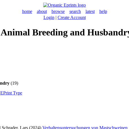
home
about
browse
search
latest
help
Login
|
Create Account
for Animal Breeding and Husbandr
andry
(19)
|
EPrint Type
d
Schrader, Lars
(2024)
Verhaltensuntersuchungen von Mastschweinen 