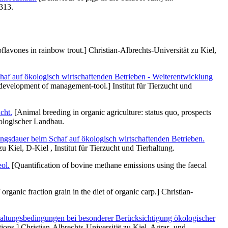
-313.
flavones in rainbow trout.] Christian-Albrechts-Universität zu Kiel,
f auf ökologisch wirtschaftenden Betrieben - Weiterentwicklung
development of management-tool.] Institut für Tierzucht und
cht.
[Animal breeding in organic agriculture: status quo, prospects
ologischer Landbau.
gsdauer beim Schaf auf ökologisch wirtschaftenden Betrieben.
 Kiel, D-Kiel , Institut für Tierzucht und Tierhaltung.
ol.
[Quantification of bovine methane emissions using the faecal
organic fraction grain in the diet of organic carp.] Christian-
n Haltungsbedingungen bei besonderer Berücksichtigung ökologischer
ons.] Christian-Albrechts-Universität zu Kiel, Agrar- und