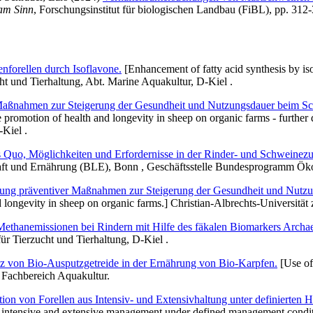
am Sinn
, Forschungsinstitut für biologischen Landbau (FiBL), pp. 312
forellen durch Isoflavone.
[Enhancement of fatty acid synthesis by iso
cht und Tierhaltung, Abt. Marine Aquakultur, D-Kiel .
aßnahmen zur Steigerung der Gesundheit und Nutzungsdauer beim Scha
promotion of health and longevity in sheep on organic farms - further 
Kiel .
s Quo, Möglichkeiten und Erfordernisse in der Rinder- und Schweinezu
schaft und Ernährung (BLE), Bonn , Geschäftsstelle Bundesprogramm Ök
ung präventiver Maßnahmen zur Steigerung der Gesundheit und Nutzun
ongevity in sheep on organic farms.] Christian-Albrechts-Universität zu
Methanemissionen bei Rindern mit Hilfe des fäkalen Biomarkers Archae
 für Tierzucht und Tierhaltung, D-Kiel .
tz von Bio-Ausputzgetreide in der Ernährung von Bio-Karpfen.
[Use of 
 , Fachbereich Aquakultur.
ption von Forellen aus Intensiv- und Extensivhaltung unter definierte
om intensive and extensive management under defined management conditi