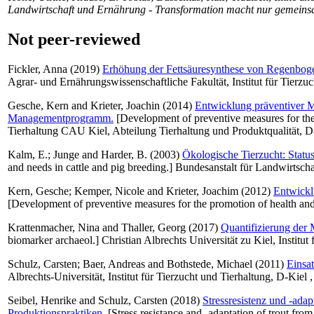
Landwirtschaft und Ernährung - Transformation macht nur gemeins
Not peer-reviewed
Fickler, Anna
(2019)
Erhöhung der Fettsäuresynthese von Regenbogen
Agrar- und Ernährungswissenschaftliche Fakultät, Institut für Tierzu
Gesche, Kern
and
Krieter, Joachin
(2014)
Entwicklung präventiver M
Managementprogramm.
[Development of preventive measures for the 
Tierhaltung CAU Kiel, Abteilung Tierhaltung und Produktqualität, D-
Kalm, E.
;
Junge
and
Harder, B.
(2003)
Ökologische Tierzucht: Statu
and needs in cattle and pig breeding.] Bundesanstalt für Landwirt
Kern, Gesche
;
Kemper, Nicole
and
Krieter, Joachim
(2012)
Entwickl
[Development of preventive measures for the promotion of health and l
Krattenmacher, Nina
and
Thaller, Georg
(2017)
Quantifizierung der 
biomarker archaeol.] Christian Albrechts Universität zu Kiel, Institut
Schulz, Carsten
;
Baer, Andreas
and
Bothstede, Michael
(2011)
Einsa
Albrechts-Universität, Institut für Tierzucht und Tierhaltung, D-Kiel
Seibel, Henrike
and
Schulz, Carsten
(2018)
Stressresistenz und -ada
Produktionspraktiken.
[Stress resistance and -adaptation of trout fr