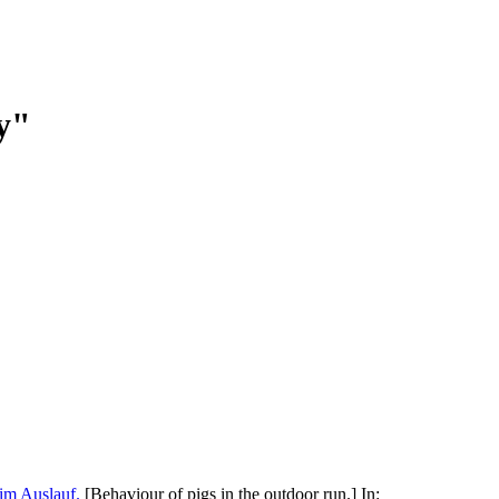
y"
im Auslauf.
[Behaviour of pigs in the outdoor run.] In: