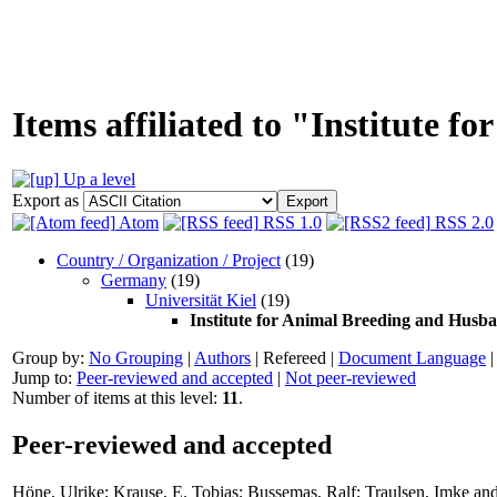
Items affiliated to "Institute 
Up a level
Export as
Atom
RSS 1.0
RSS 2.0
Country / Organization / Project
(19)
Germany
(19)
Universität Kiel
(19)
Institute for Animal Breeding and Husb
Group by:
No Grouping
|
Authors
|
Refereed
|
Document Language
Jump to:
Peer-reviewed and accepted
|
Not peer-reviewed
Number of items at this level:
11
.
Peer-reviewed and accepted
Höne, Ulrike
;
Krause, E. Tobias
;
Bussemas, Ralf
;
Traulsen, Imke
an